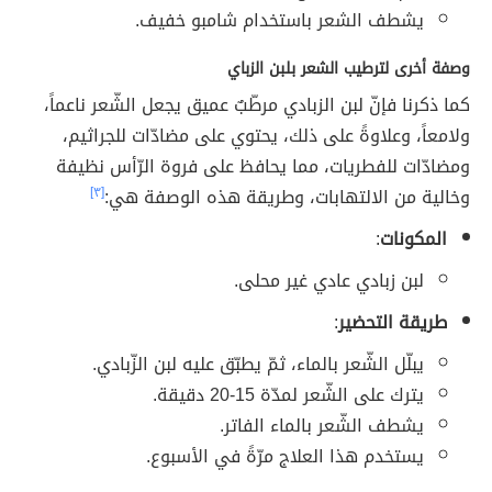
يشطف الشعر باستخدام شامبو خفيف.
وصفة أخرى لترطيب الشعر بلبن الزباي
كما ذكرنا فإنّ لبن الزبادي مرطّبٌ عميق يجعل الشّعر ناعماً،
ولامعاً، وعلاوةً على ذلك، يحتوي على مضادّات للجراثيم،
ومضادّات للفطريات، مما يحافظ على فروة الرّأس نظيفة
وخالية من الالتهابات، وطريقة هذه الوصفة هي:
[٣]
المكونات
:
لبن زبادي عادي غير محلى.
طريقة التحضير
:
يبلّل الشّعر بالماء، ثمّ يطبّق عليه لبن الزّبادي.
يترك على الشّعر لمدّة 15-20 دقيقة.
يشطف الشّعر بالماء الفاتر.
يستخدم هذا العلاج مرّةً في الأسبوع.