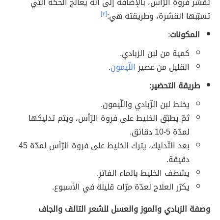
تقشّر فروة الرّأس، بالإضافة إلى أنّه يعالج الحكّة التي
تسبّبها القشرة، وطريقته هي:
[٣]
المكونات
:
كمية من لبن الزبادي.
القليل من عصير
اللّيمون
.
طريقة التحضير
:
يخلط لبن الزّبادي واللّيمون.
ثمّ يطبّق الخليط على فروة الرّأس، ويتم تدليكها
لمدّة 5-10 دقائق.
بعد التّدليك، يترك الخليط على فروة الرّأس لمدّة 45
دقيقة.
يشطف الخليط بالماء الفاتر.
يكرّر العلاج لعدّة مرّات قليلة في الأسبوع.
وصفة الزبادي والموز والعسل للشعر التالف والجاف