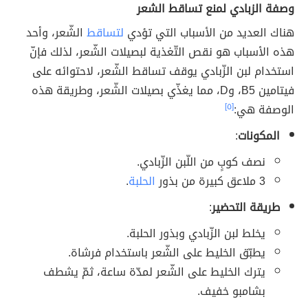
وصفة الزبادي لمنع تساقط الشعر
هناك العديد من الأسباب التي تؤدي
لتساقط
الشّعر، وأحد
هذه الأسباب هو نقص التّغذية لبصيلات الشّعر، لذلك فإنّ
استخدام لبن الزّبادي يوقف تساقط الشّعر، لاحتوائه على
فيتامين B5، وD، مما يغذّي بصيلات الشّعر، وطريقة هذه
الوصفة هي:
[٥]
المكونات
:
نصف كوبٍ من اللّبن الزّبادي.
3 ملاعق كبيرة من بذور
الحلبة
.
طريقة التحضير
:
يخلط لبن الزّبادي وبذور الحلبة.
يطبّق الخليط على الشّعر باستخدام فرشاة.
يترك الخليط على الشّعر لمدّة ساعة، ثمّ يشطف
بشامبو خفيف.