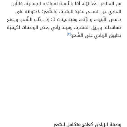
من العناصر الغذائيّة، أمّا بالنّسبة لفوائده الجمالية، فاللّبن
العادي غير المحلى مفيدٌ للبشرة، والشّعر؛ لاحتوائه على
حامض اللّبنيك، والزّنك، وفيتامينات B؛ إذ يرطّب الشّعر، ويمنع
تساقطه، ويزيل القشرة، وفيما يأتي بعض الوصفات لكيفيّة
تطبيق الزبادي على الشّعر:
[٣]
وصفة الزبادي كعلاجٍ متكامل للشعر