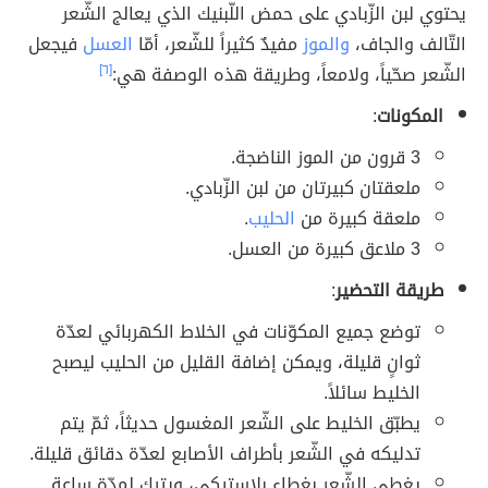
يحتوي لبن الزّبادي على حمض اللّبنيك الذي يعالج الشّعر
التّالف والجاف،
والموز
مفيدٌ كثيراً للشّعر، أمّا
العسل
فيجعل
الشّعر صحّياً، ولامعاً، وطريقة هذه الوصفة هي:
[٦]
المكونات
:
3 قرون من الموز الناضجة.
ملعقتان كبيرتان من لبن الزّبادي.
ملعقة كبيرة من
الحليب
.
3 ملاعق كبيرة من العسل.
طريقة التحضير
:
توضع جميع المكوّنات في الخلاط الكهربائي لعدّة
ثوانٍ قليلة، ويمكن إضافة القليل من الحليب ليصبح
الخليط سائلاً.
يطبّق الخليط على الشّعر المغسول حديثاً، ثمّ يتم
تدليكه في الشّعر بأطراف الأصابع لعدّة دقائق قليلة.
يغطى الشّعر بغطاءٍ بلاستيكي، ويترك لمدّة ساعة