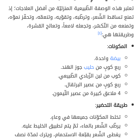
تعتبر هذه الوصفة الطّبيعية المنزليّة من أفضل العلاجات؛ إذ
تمنع تساقط الشّعر، وترطّبه، وتقوّيه، وتنعمّه، وتحفّز نموّه،
وتمنعه من التّكسّر، وتجعله لامعاً، وتعالج القشرة،
وطريقتها هي:
[٤]
المكونات
:
بيضة
واحدة.
ربع كوبٍ من
حليب
جوز الهند.
كوب من لبن الزّبادي الطّبيعي.
ربع كوبٍ من عصير البرتقال.
4 ملاعق كبيرة من عصير اللّيمون.
طريقة التحضير
:
تخلط المكوّنات جميعها في وعاءٍ.
يرطّب الشّعر بالماء، ثمّ يتم تطبيق الخليط عليه.
يغطى الشّعر بقبّعة الاستحمام، ويترك لمدّة نصف