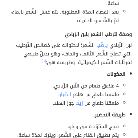
ساعة.
بعد انقضاء المدّة المطلوبة، يتم غسل الشّعر بالماء،
ثمّ بالشّامبو الخفيف.
وصفة لترطب الشعر بلبن الزبادي
لبن الزّبادي
يرطّب
الشّعر؛ لاحتوائه على خصائص التّرطيب
التي تصلح الشّعر التّالف، والجاف، وهو بديلٌ طبيعي
لمرطّبات الشّعر الكيميائية، وطريقته هي:
[٥]
المكونات
:
4 ملاعق طعام من اللّبن الزّبادي.
ملعقتا طعامٍ من هلام
الصّبار
.
ملعقتا طعامٍ من
زيت
جوز الهند.
طريقة التحضير
:
تمزج المكوّنات في وعاءٍ.
يتم تطبيق القناع على الشّعر، ويترك لمدّة ساعة.