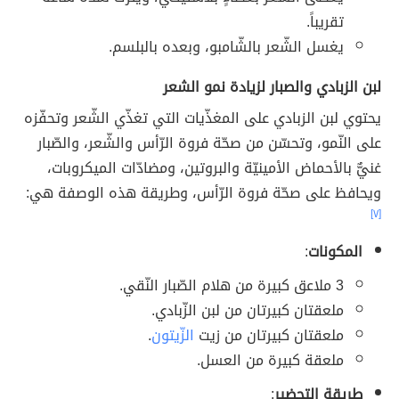
تقريباً.
يغسل الشّعر بالشّامبو، وبعده بالبلسم.
لبن الزبادي والصبار لزيادة نمو الشعر
يحتوي لبن الزبادي على المغذّيات التي تغذّي الشّعر وتحفّزه
على النّمو، وتحسّن من صحّة فروة الرّأس والشّعر، والصّبار
غنيٌّ بالأحماض الأمينيّة والبروتين، ومضادّات الميكروبات،
ويحافظ على صحّة فروة الرّأس، وطريقة هذه الوصفة هي:
[٧]
المكونات
:
3 ملاعق كبيرة من هلام الصّبار النّقي.
ملعقتان كبيرتان من لبن الزّبادي.
ملعقتان كبيرتان من زيت
الزّيتون
.
ملعقة كبيرة من العسل.
طريقة التحضير
: