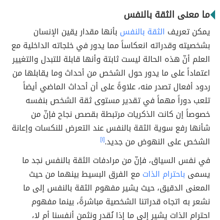
ما معنى الثقة بالنفس
يمكن تعريف
الثقة بالنفس
بأنها مقدار يقين الإنسان
بشخصيته وقدراته انعكاساً مما يدور في خلجاته الداخلية مع
العلم أنّ هذه الحالة ليست ثابتة وأنها قابلة للتبدل والتغيير
اعتماداً على ما يدور حول الشخص من أحداث وما يقابلها من
ردود أفعال تصدر منه، علاوةً على أن أحداث الماضي أيضاً
تلعب دوراً مهماً في تقدير مستوى ثقة الشخص بنفسه
خصوصاً إن كانت الذكريات مرتبطة بقصص نجاح فإنّ من
شأنها رفع سوية الثقة بالنفس عند التعرض للنكسات وإعانة
الشخص على النهوض من جديد.
[١]
في نفس السياق، فإنّ من مرادفات الثقة بالنفس نجد ما
يسمى
باحترام الذات
مع الفرق البسيط بينهما من حيث
المعنى الدقيق، حيث يشير مفهوم الثقة بالنفس إلى ما
نشعر به اتجاه قدراتنا الشخصية مباشرةً، بينما مفهوم
احترام الذات يشير إلى ما إذا نُقدر ونثمن أنفسنا أم لا،