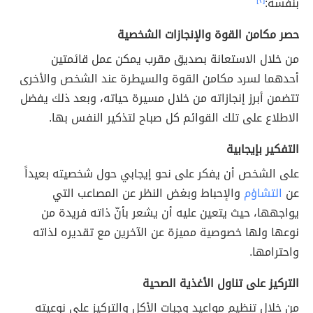
بنفسه:
[٢]
حصر مكامن القوة والإنجازات الشخصية
من خلال الاستعانة بصديق مقرب يمكن عمل قائمتين
أحدهما لسرد مكامن القوة والسيطرة عند الشخص والأخرى
تتضمن أبرز إنجازاته من خلال مسيرة حياته، وبعد ذلك يفضل
الاطلاع على تلك القوائم كل صباح لتذكير النفس بها.
التفكير بإيجابية
على الشخص أن يفكر على نحو إيجابي حول شخصيته بعيداً
عن
التشاؤم
والإحباط وبغض النظر عن المصاعب التي
يواجهها، حيث يتعين عليه أن يشعر بأنّ ذاته فريدة من
نوعها ولها خصوصية مميزة عن الآخرين مع تقديره لذاته
واحترامها.
التركيز على تناول الأغذية الصحية
من خلال تنظيم مواعيد وجبات الأكل والتركيز على نوعيته