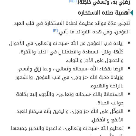
رَضِّنِي به، ويُسَمِّي حَاجَتَهُ)
.
[١٠]
[١١]
أهمية صلاة الاستخارة
تتجلى عدّة فوائد عظيمة لصلاة الاستخارة في قلب العبد
المؤمن، ومن هذه الفوائد ما يأتي:
[١٢]
زيادة قرب المؤمن من الله -سبحانه وتعالى- في الأحوال
كلّها، ونيْل السعادة والاطمئنان في الدنيا والآخرة،
والحصول على الأجر والثواب.
الرضا بقضاء الله -سبحانه وتعالى-، وبما رَزق وقَسم،
وزيادة محبة الله -عز وجل- في قلب المؤمن، والشعور
بالراحة والهدوء.
الاستعانة بالله -سبحانه وتعالى-، واللّجوء إليه بكافة
جوانب الحياة.
التوكّل على الله -عز وجل-، واليقين بأنه سيختار للعبد
الأنفع والأفضل.
تعظيم الله -سبحانه وتعالى-، فالقدرة والتدبير جميعها