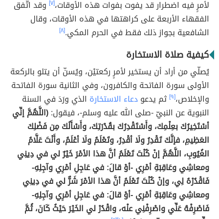
لأمرٍ فيه اضطرار قد يفوت بفوات هذه الأوقات،
[٧]
وقد اتّفق
الفقهاء الأربعة على كراهتها في هذه الأوقات، وقال
الشافعية بجواز ذلك فقط في الحرم المكي.
[٨]
كيفية صلاة الاستخارة
يُصلّي من أراد أن يستخير لأمرٍ ركعتيْن، ويُسنّ أن يتلو بالركعة
الأولى سورة الفاتحة والكافرون، وفي الثانية سورة الفاتحة
والإخلاص،
[٩]
ثم يدعو
دعاء الاستخارة
الذي ورَدَ في السنة
النبوية عن النبيّ -صلى الله عليه وسلم-، فيقول:
(اللَّهُمَّ إنِّي
أسْتَخِيرُكَ بعِلْمِكَ، وأَسْتَقْدِرُكَ بقُدْرَتِكَ، وأَسْأَلُكَ مِن فَضْلِكَ
العَظِيمِ، فإنَّكَ تَقْدِرُ ولَا أقْدِرُ، وتَعْلَمُ ولَا أعْلَمُ، وأَنْتَ عَلَّامُ
الغُيُوبِ، اللَّهُمَّ إنْ كُنْتَ تَعْلَمُ أنَّ هذا الأمْرَ خَيْرٌ لي في دِينِي
ومعاشِي وعَاقِبَةِ أمْرِي -أوْ قالَ: في عَاجِلِ أمْرِي وآجِلِهِ-
فَاقْدُرْهُ لِي، وإنْ كُنْتَ تَعْلَمُ أنَّ هذا الأمْرَ شَرٌّ لي في دِينِي
ومعاشِي وعَاقِبَةِ أمْرِي -أوْ قالَ: في عَاجِلِ أمْرِي وآجِلِهِ-
فَاصْرِفْهُ عَنِّي واصْرِفْنِي عنْه، واقْدُرْ لي الخَيْرَ حَيْثُ كَانَ، ثُمَّ