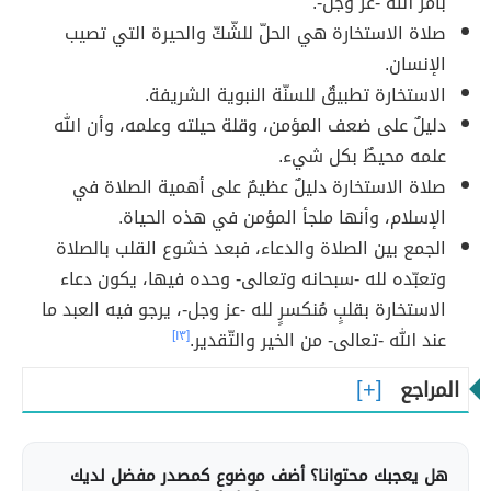
بأمر الله -عز وجل-.
صلاة الاستخارة هي الحلّ للشّكّ والحيرة التي تصيب
الإنسان.
الاستخارة تطبيقٌ للسنّة النبوية الشريفة.
دليلٌ على ضعف المؤمن، وقلة حيلته وعلمه، وأن الله
علمه محيطٌ بكل شيء.
صلاة الاستخارة دليلٌ عظيمٌ على أهمية الصلاة في
الإسلام، وأنها ملجأ المؤمن في هذه الحياة.
الجمع بين الصلاة والدعاء، فبعد خشوع القلب بالصلاة
وتعبّده لله -سبحانه وتعالى- وحده فيها، يكون دعاء
الاستخارة بقلبٍ مُنكسرٍ لله -عز وجل-، يرجو فيه العبد ما
عند الله -تعالى- من الخير والتّقدير.
[١٣]
المراجع
هل يعجبك محتوانا؟ أضف موضوع كمصدر مفضل لديك