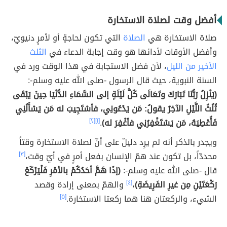
أفضل وقت لصلاة الاستخارة
صلاة الاستخارة هي
الصلاة
التي تكون لحاجةٍ أو لأمرٍ دنيويّ،
وأفضل الأوقات لأدائها هو وقت إجابة الدعاء في
الثلث
الأخير من الليل
، لأن فضل الاستجابة في هذا الوقت ورد في
السنة النبوية، حيث قال الرسول -صلى الله عليه وسلم-:
(يَنْزِلُ رَبُّنَا تَبَارَكَ وتَعَالَى كُلَّ لَيْلَةٍ إلى السَّمَاءِ الدُّنْيَا حِينَ يَبْقَى
ثُلُثُ اللَّيْلِ الآخِرُ يقولُ: مَن يَدْعُونِي، فأسْتَجِيبَ له مَن يَسْأَلُنِي
فَأُعْطِيَهُ، مَن يَسْتَغْفِرُنِي فأغْفِرَ له)
.
[١]
[٢]
ويجدر بالذكر أنه لم يرِد دليلٌ على أنّ لصلاة الاستخارة وقتاً
محددّاً، بل تكون عند همّ الإنسان بفعل أمرٍ في أيّ وقت،
[٣]
قال -صلى الله عليه وسلم-:
(إذَا هَمَّ أحَدُكُمْ بالأمْرِ فَلْيَرْكَعْ
رَكْعَتَيْنِ مِن غيرِ الفَرِيضَةِ)
،
[٤]
والهمّ بمعنى إرادة وقصد
الشيء، والركعتان هنا هما ركعتا الاستخارة.
[٥]