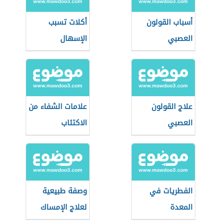
أسباب القولون
أكلات تسبب
العصبي
الإسهال
علاج القولون
علامات الشفاء من
العصبي
الاكتئاب
الفطريات في
وصفة طبيعية
المعدة
لعلاج الإمساك