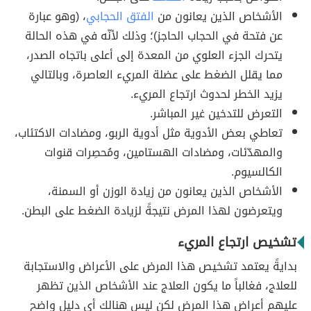
الأشخاص الذين يعانون من
الفتق الحجابي
، (وهو عبارة
عن فتحة في الحجاب الحاجز)؛ وذلك لأنّه في هذه الحالة
يتحرك الجزء العلوي من المعدة إلى أعلى باتجاه الصدر،
مما يقلل الضغط على عضلة المريء العاصرة، وبالتالي
يزيد الخطر لحدوث ارتجاع المريء.
التعرض للتدخين غير المباشر.
تعاطي بعض الأدوية مثل أدوية الربو، ومضادات الاكتئاب،
والمهدّئات، ومضادات الهستامين، ومُحصِرات قنوات
الكالسيوم.
الأشخاص الذين يعانون من زيادة الوزن أو السمنة،
ويتعرضون لهذا المرض نتيجةً لزيادة الضغط على البطن.
تشخيص ارتجاع المريء
بدايةً يعتمد تشخيص هذا المرض على الأعراض والاستجابة
للعلاج، فغالباً ما يكون العلاج عند الأشخاص الذين تظهر
عليهم أعراض هذا المرض لكن ليس هنالك أي دليل واضح