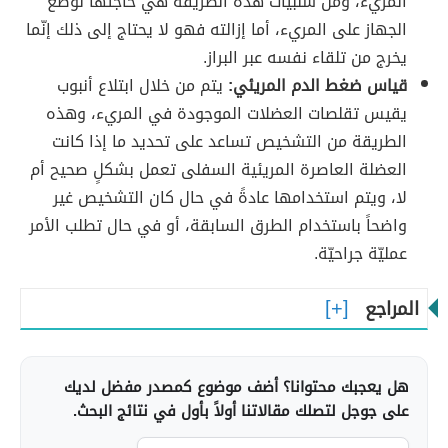
المريء، ومن سلبيات هذه الطريقة هي حاجتها لوضع
الجهاز على المريء، أما إزالته فهو لا يحتاج إلى ذلك إنّما
يخرج من تلقاء نفسه عبر البراز.
قياس ضغط الدم المريئي:
يتم من خلال ابتلاع أنبوب
يقيس تقلصات العضلات الموجودة في المريء، وهذه
الطريقة من التشخيص تساعد على تحديد ما إذا كانت
العضلة العاصرة المريئية السفلى تعمل بشكلٍ صحيح أم
لا، ويتم استخدامها عادةً في حال كان التشخيص غير
واضحاً باستخدام الطرق السابقة، أو في حال تطلب الأمر
عمليّة جراحيّة.
المراجع
هل يعجبك محتوانا؟ أضف موضوع كمصدر مفضل لديك
على جوجل لتصلك مقالاتنا أولاً بأول في نتائج البحث.