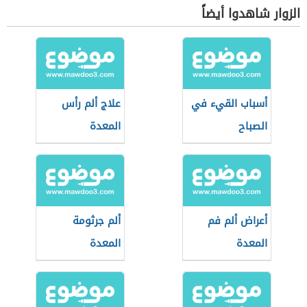
الزوار شاهدوا أيضاً
أسباب القيء في
علاج ألم رأس
الصباح
المعدة
أعراض ألم فم
ألم جرثومة
المعدة
المعدة