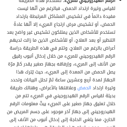
الرقم الهيدروجيني للمريء:
تستخدم هذه الطريقة
لقياس وتيرة ارتداد الحمض، فبالرغم من أنّها ليست
مفيدة دائماً في تشخيص المشاكل المرتبطة بارتداد
الحمض، أو تشخيص مرض ارتجاع المريء إلا أنّها عادةً
تستخدم للأشخاص الذين يمتلكون تشخيص غير واضح بعد
التنظير أو بعد العلاج، أو للأشخاص الذين ما زالت لديهم
أعراض بالرغم من العلاج، وتتم في هذه الطريقة دراسة
الرقم الهيدروجيني للمريء من خلال إدخال أنبوب رقيق
من الأنف إلى المريء، وإرفاقه بجهاز صغير يقدر كمّ مرّة
يصل الحمض من المعدة إلى المريء، حيث يُترك هذا
الجهاز لمدة أربع وعشرين ساعة ثمّ تحلل البيانات وتحدد
وتيرة ارتداد
الحمض
وعلاقتها بالأعراض، وهنالك طريقة
بديلة لقياس الرقم الهيدروجيني في المريء تتم من
خلال تعليق جهاز صغير على المريء يبثّ معلومات الرقم
الهيدروجيني إلى جهاز آخر موجود على جسم المريض من
الخارج، مما يلغي الحاجة إلى إدخال أنبوب من الأنف إلى