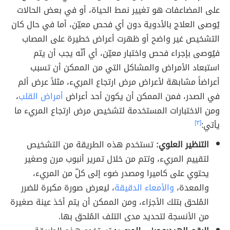
على المضاعفات هو تغيير نمط الحياة، أو في بعض الحالات
يُوصى العلاج بالأدوية دون أي فحص معيّن، أما في حال كان
التشخيص غير واضح أو ظهرت أعراض خطيرة على المصاب
فيُوصى بإجراء فحص واختبار معيّن، أي أنّه يجب أن يتم
استبعاد الأمراض والمشاكل التي من الممكن أن تسبب
أعراضاً مشابهة لأعراض مرض ارتجاع المريء، مثلاً عرض ألم
في الصدر، فمن الممكن أن يكون أحد أعراض
أمراض القلب
،
ومن الاختبارات المستخدمة لتشخيص مرض ارتجاع المريء ما
يأتي:
[٣]
التنظير العلوي:
تستخدم هذه الطريقة من التشخيص
لتقييم المريء، وتتم من خلال تمرير أنبوب مرن وصغير
يحتوي على كاميرا ومصدر ضوء إلى كلّ من المريء،
والمعدة،
والأمعاء الدقيقة
، ليعرض صورة مكبرة للضرر
المُلحق بتلك الأجزاء، ومن الممكن أن يتم أخذ عينة صغيرة
من الأنسجة لتحديد مدى التلف المُلحق بها.