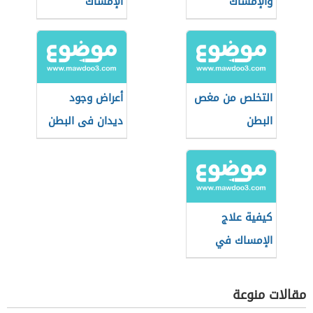
والإمساك
الإمساك
التخلص من مغص
أعراض وجود
البطن
ديدان فى البطن
عند الكبار
كيفية علاج
الإمساك في
المنزل
مقالات منوعة