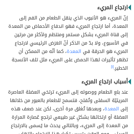
ارتجاع المريء
إنّ المريء هو الأنبوب الذي ينقل الطعام من الفم إلى
المعدة، أما ارتجاع المريء فهو اندفاع الأحماض من المعدة
إلى قناة المريء بشكل مستمر ومنتظم ولأكثر من مرتين
في الأسبوع، ولا بدّ من الذكر أنّ العَرَض الرئيسي لارتجاع
المريء هو الحرقة في
المعدة
، كما أنّه من الممكن أن
تظهر تأثيرات لهذا الحمض على المريء مثل تلف الأنسجة
الخطير.
[١]
أسباب ارتجاع المريء
عند بلع الطعام ووصوله إلى المريء ترتخي العضلة العاصرة
المريئيّة السفلى وتُفتح، فتسمح للطعام بالعبور من خلالها
إلى
المعدة
، وبعدها تُغلق مرة أخرى، لكن عند ضعف هذه
العضلة أو ارتخائها بشكلٍ غير طبيعي ترتجع عُصارة المرارة
من المعدة إلى المريء، وبالتالي يحدث ما يُسمى بالارتجاع
المريئي، ومع الوقت يتسبب تكرار هذا الارتجاع بالتهاب