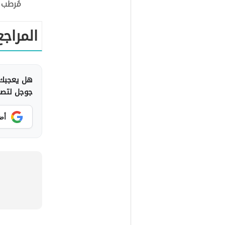
مُرطب 
المراجع
هل يعجبك 
جوجل لتصلك
أض