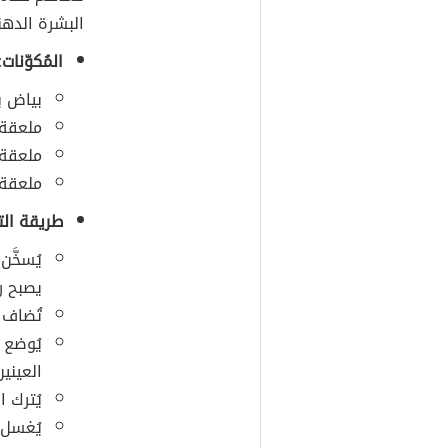
البشرة الدهن
المُكوّنات:
بياض ب
ملعقة
ملعقة 
ملعقة 
طريقة الت
يُسخَّن
يصبح ر
تُضاف ب
يُوضع 
العينين
يُترك المزي
يُغسل ا