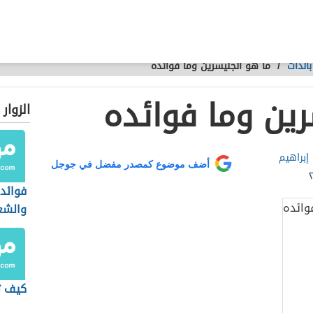
الذات
/
ما هو الجليسرين وما فوائده
رين وما فوائده
الزوار
إبراهيم
أضف موضوع كمصدر مفضل في جوجل
فوائد 
والشع
كيف تب