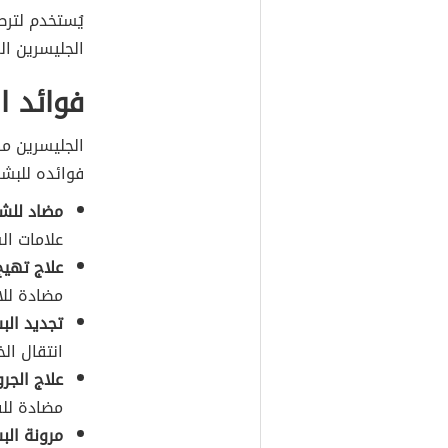
يُستخدم لترط
الجليسرين ال
فوائد ا
الجليسرين مك
فوائده للبشر
مضاد للش
علامات ال
علاج تهيج
مضادة للا
تجديد الب
انتقال ال
علاج الجرو
مضادة للف
مرونة الب