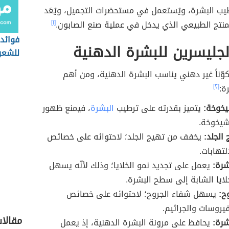
يب البشرة، ويُستعمل في مستحضرات التجميل، ويُعَد
منتج الطبيعي الذي يدخل في عملية صنع الصابون.
[١]
فوائد 
لجليسرين للبشرة الدهنية
للشعر
وّناً غير دهني يناسب البشرة الدهنية، ومن أهم
ة:
[٢]
يخوخة:
يتميز بقدرته على ترطيب
البشرة
، فيمنع ظهور
شيخوخة.
 الجلد:
يخفف من تهيج الجلد؛ لاحتوائه على خصائص
لتهابات.
شرة:
يعمل على تجديد نمو الخلايا؛ وذلك لأنّه يسهل
خلايا الشابة إلى سطح البشرة.
ح:
يسهل شفاء الجروح؛ لاحتوائه على خصائص
يروسات والجراثيم.
مقالا
شرة:
يحافظ على مرونة البشرة الدهنية، إذ يعمل