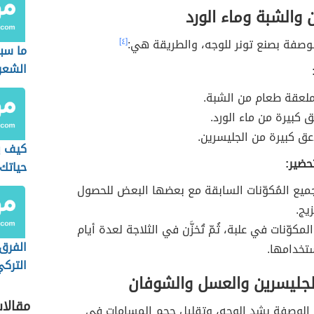
 والشبة وماء الورد
وصفة بصنع تونر للوجه، والطريقة هي:
[٤]
ما سب
الشعر 
عقة طعام من الشبة.
كيف ي
حضير:
حياتك
الإيجا
جميع المُكوّنات السابقة مع بعضها البعض للحصول
يج.
لمكوّنات في علبة، ثُمّ تُخزَّن في الثلاجة لعدة أيام
الفرق 
تخدامها.
الترك
لجليسرين والعسل والشوفان
مقالا
لوصفة بشد الوجه، وتقليل حجم المسامات في