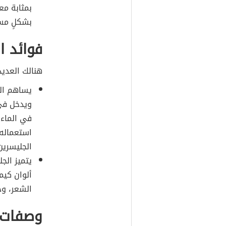
بمثابة مع
بشكلٍ مس
فوائد ا
هنالك العدي
يساهم الج
ويدخل في 
في الماء،
استعماله 
الجليسرين
يتميز الج
ألوان كيم
الشعر، وخ
وصفات 