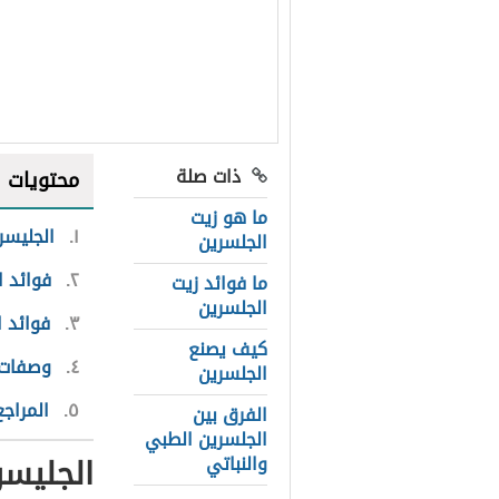
ذات صلة
محتويات
ما هو زيت
١
الجليسر
الجلسرين
٢
فوائد ا
ما فوائد زيت
الجلسرين
٣
فوائد 
كيف يصنع
٤
وصفات 
الجلسرين
٥
المراجع
الفرق بين
الجلسرين الطبي
الجليسر
والنباتي