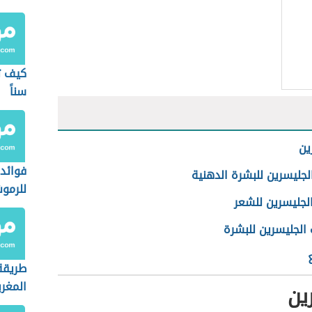
كيف ت
سناً
ين
فوائد 
لجليسرين للبشرة الدهنية
للرمو
الجليسرين للشعر
الجليسرين للبشرة
طريقة
المغر
ين