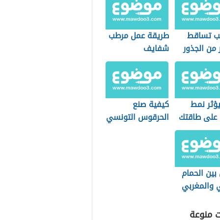
ب تساقط
طريقة عمل مرطب
من الجذور
شفايف
ؤثر نمط
كيفية صنع
 على طاقتك
الحرقوس التونسي
بية؟
بين الحمام
ي والمغربي
ت منوعة