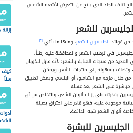
الج لتلف الجلد الذي ينتج عن التعرض لأشعة الشمس
تمر.
لجليسرين للشعر
إزالة 
د من فوائد
الجليسرين للشعر
، ومنها ما يأتي:
[٣]
ليسرين في ترطيب الشعر والمحافظة عليه رطباً،
العديد من منتجات العناية بالشعر؛ لأنّه قابل للذوبان
 ويُضاف بسهولة إلى منتجات الشعر، ويمكن
كيف أ
من خلال مزجه مع الشامبو، أو البلسم، ويمكن تطبيق
سناً
 مباشرة على الشعر بعد غسله.
ليسرين بقدرته على إزالة ألوان الشعر، والتخلص من أي
يائية موجودة عليه، فهو قادر على اختراق بصيلة
اصة ألوان الشعر شبه الدائمة.
أدوات 
الشخص
الجليسرين للبشرة