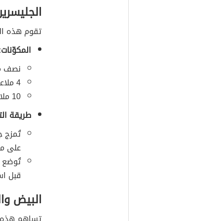
الجليسرين
تقوم هذه ال
المكوّنات:
نصف مل
4 ملاعق كبيرة من ماء الورد.
10 ملاعق كبيرة من الجليسرين.
طريقة الت
تُمزج 
على مز
تُوضع ا
قبل اس
البيض وا
تساهم هذه ا