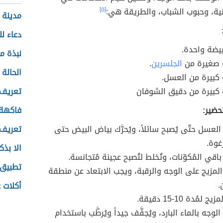
ية، وحبوب الشباب، والطريقة هي:
[٥]
مدينة 
دعاء لل
يضة واحدة.
نبذة م
 صغيرة من
الجلسرين
.
الحالة 
كبيرة من العسل.
كبيرة من دقيق الشوفان
تعريف 
حضير:
فاكهة 
 العسل حتّى يُصبح سائلاً، ويُحرَّك بياض البيض حتى
تعريف 
غوة.
الا بذك
اقي المُكوّنات، وتُخلط لتُصبح عجينة مُتجانسة.
تطبيق 
المزيج على الوجه والرقبة، ويجب الابتعاد عن منطقة
.
أكلات غ
ج لمُدة 10-15 دقيقة.
لوجه بالماء البارد، ويُجفَّف جيداً ويُرطَّب باستخدام