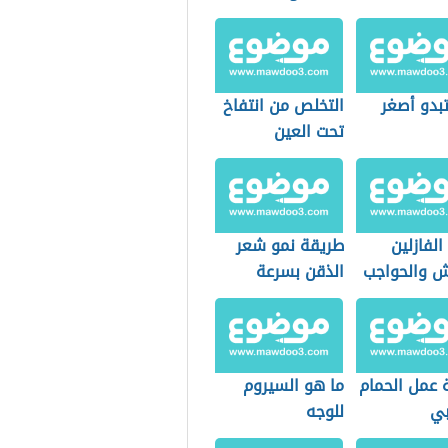
بدو أصغر
التخلص من انتفاخ
تحت العين
الفازلين
طريقة نمو شعر
ش والحواجب
الذقن بسرعة
 عمل الحمام
ما هو السيروم
بي
للوجه