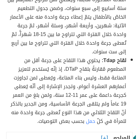
ستة أسابيع إلى سبع سنوات، وضمن جدول التطعيم
الخاصّ بالأطفال يتمّ إعطاء جرعة واحدة منه على الأعمار
الآتية: شهرين، وأربعة أشهر، وستة أشهر، ثمّ جرعة
واحدة خلال الفترة التي تتراوح ما بين 15-18 شهراًّ، ثمّ
تُعطى جرعة واحدة خلال الفترة التي تتراوح ما بين أربع
إلى ست سنوات.
لقاح Tdap:
يحتوي هذا اللقاح على جرعة أقل من
المطعوم مُقارنةً بلقاح DTaP، إذ إنّه يُستخدم لتعزيز
المناعة فقط، وليس بناء المناعة، ويُعطى لمن تجاوزت
أعمارهم العشرة أعوام، وتجدر الإشارة إلى أنّه يُعطى
كجرعة داعمة على عمر 11-12 سنة، ولمن بلغ من العمر
19 عاماً ولم يتلقى الجرعة الأساسية، ومن الجدير بالذكر
أنّ اللقاح الثلاثي من هذا النوع تُعطى جرعة واحدة منه
للمرأة في كلّ
حمل
بحسب بعض التوصيات.
المراجع