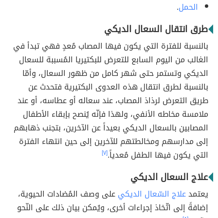
الحمل
.
طرق انتقال السعال الديكي
بالنسبة للفترة التي يكون فيها المصاب مُعدٍ فهي تبدأ في
الغالب من اليوم السابع للتعرض للبكتيريا المُسببة للسعال
الديكي وتستمر حتى شهر كامل من ظهور السعال، وأمّا
بالنسبة لطرق انتقال هذه العدوى البكتيرية فتحدث عن
طريق التعرض لرذاذ المصاب، عند سعاله أو عطاسه، أو عند
ملامسة مخاطه الأنفي، ولهذا فإنّه يُنصح بإبقاء الأطفال
المصابين بالسعال الديكي بعيداً عن الآخرين، بتجنب ذهابهم
إلى مدارسهم ومخالطتهم للآخرين إلى حين انتهاء الفترة
التي يكون فيها الطفل مُعدياً.
[٧]
علاج السعال الديكي
يعتمد
علاج السّعال الديكي
على وصف المُضادات الحيوية،
إضافةً إلى اتّخاذ إجراءات أخرى، ويُمكن بيان ذلك على النّحو