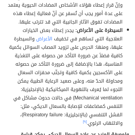
وإنّ قرار إعطاء هؤلاء الأشخاص المضادات الحيوية يعتمد
على عدة أمور يجب أن تُسفر عن أنّ فعالية إعطاء هذه
المضادات تفوق الآثار الجانبية التي قد تترتب عليها.
السيطرة على الأعراض:
يجدر إعطاء بعض الخيارات
العلاجية التي تساهم في تخفيف
الأعراض
والسيطرة
عليها، ومنها: الحرص على تزويد المصاب السوائل بكمية
كافية فضلاً عن ضرورة التأكد من حصوله على التغذية
المناسبة، هذا بالإضافة إلى ضرورة التأكد من حصوله
على الأكسجين بكمية كافية وتجنّب محفزات السعال
ومحاولة الحدّ منه، وعلى صعيد الرعاية الطبية يمكن
اللجوء لما يُعرف بالتهوية الميكانيكية (بالإنجليزية:
Mechanical ventilation) في حالات حدوث مشاكل في
التنفس كمضاعفات للإصابة بالسعال الديكي، مثل:
الفشل التنفسي (بالإنجليزية: Respiratory failure)،
والالتهاب الرئوي.
[٩]
ولمعرفة المزيد عن علاج السعال الديكي يمكن قراءة