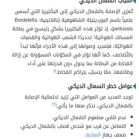
أسباب السعال الديكي
تُعزى الإصابة بالسّعال الديكي إلى البكتيريا التي تُسمى
علمياً باسم البورديتيلة الشاهوقية (باللاتينية: Bordetella
pertussis)، إذ تؤثر هذه البكتيريا بشكلٍ رئيسيّ في بطانة
المسالك الهوائية؛ تحديدًا الشعب الهوائية والقصبات
الهوائيّة، فبُمجرد وصولها إلى هذه الأجزاء فإنّها تبدأ
بالتّضاعف، كما أنّها تؤثر في المكوّنات المسؤولة عن إزالة
المُخاط من البطانة بما يحول دون قدرتها على أداء
وظائفها، ممّا يتسبّب بتراكم المُخاط.
[١]
عوامل خطر السعال الديكي
توجد العديد من العوامل التي تزيد احتمالية الإصابة
بالسّعال الديكي، نذكر منها ما يأتي:
[٦]
عدم تلقي مطعوم السّعال الديكي.
التعامل عن قرب مع شخص مُصاب بالسّعال الديكي.
ضعف جهاز
المناعة
.