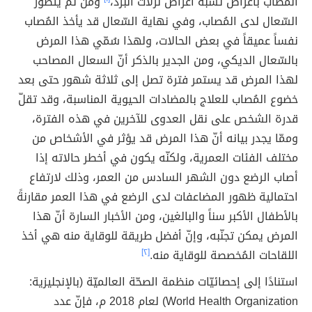
المصاب بأعراض تُشبه أعراض نزلات البرد،
ومن ثمّ يتطوّر
السّعال لدى المُصاب، وفي نهاية السّعال قد يأخذ المُصاب
نفساً عميقاً في بعض الحالات، ولهذا سُمّي هذا المرض
بالسّعال الديكي، ومن الجدير بالذكر أنّ السعال المصاحب
لهذا المرض قد يستمر فترة تصل إلى ثلاثة شهور حتى بعد
خضوع المُصاب للعلاج بالمضادات الحيوية المناسبة، وقد تقلّ
قدرة الشخص على نقل العدوى للآخرين في هذه الفترة،
وممّا يجدر بيانه أنّ هذا المرض قد يؤثر في الأشخاص من
مختلف الفئات العمرية، ولكنّه يكون في أخطر حالاته إذا
أصاب الرضع دون الشهر السادس من العمر، وذلك لارتفاع
احتمالية ظهور المضاعفات لدى الرضع في هذا العمر مقارنةً
بالأطفال الأكبر سناً والبالغين، ومن الأخبار السارة أنّ هذا
المرض يمكن تجنّبه، وإنّ أفضل طريقة للوقاية منه هي أخذ
اللقاحات المُخصصة للوقاية منه.
[٢]
استنادًا إلى إحصائيّات منظمة الصحّة العالميّة (بالإنجليزية:
World Health Organization) لعام 2018 م، فإنّ عدد