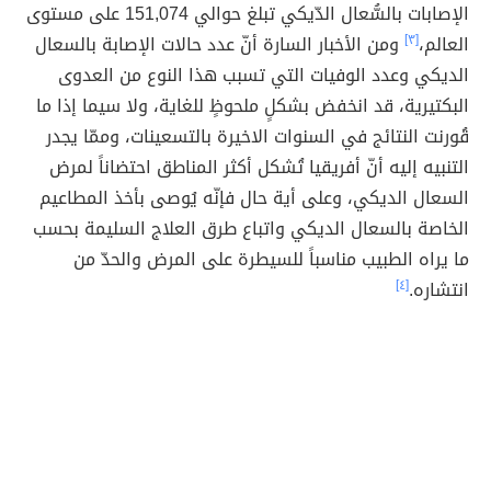
الإصابات بالسُّعال الدّيكي تبلغ حوالي 151,074 على مستوى
العالم،
[٣]
ومن الأخبار السارة أنّ عدد حالات الإصابة بالسعال
الديكي وعدد الوفيات التي تسبب هذا النوع من العدوى
البكتيرية، قد انخفض بشكلٍ ملحوظٍ للغاية، ولا سيما إذا ما
قُورنت النتائج في السنوات الاخيرة بالتسعينات، وممّا يجدر
التنبيه إليه أنّ أفريقيا تُشكل أكثر المناطق احتضاناً لمرض
السعال الديكي، وعلى أية حال فإنّه يُوصى بأخذ المطاعيم
الخاصة بالسعال الديكي واتباع طرق العلاج السليمة بحسب
ما يراه الطبيب مناسباً للسيطرة على المرض والحدّ من
انتشاره.
[٤]