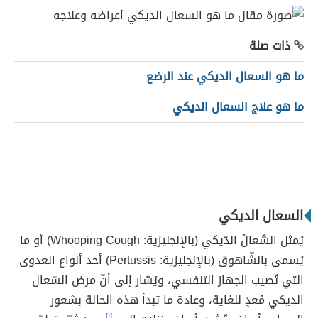
ذات صلة
ما هو السعال الديكي عند الرضع
ما هو علاج السعال الديكي
السعال الديكي
يُمثل السُّعالُ الدّيكي (بالإنجليزية: Whooping Cough) أو ما
يُسمى بالشّاهوق (بالإنجليزية: Pertussis) أحد أنواع العدوى
التي تُصيب الجهاز التنفسي، ويُشار إلى أنّ مرض السّعال
الديكي مُعدٍ للغاية، وعادة ما تبدأ هذه الحالة بشعور
[١]