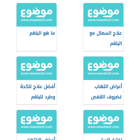
علاج السعال مع
ما هو البلغم
البلغم
أعراض التهاب
أفضل علاج للكحة
غضروف القفص
وطرد للبلغم
الصدري