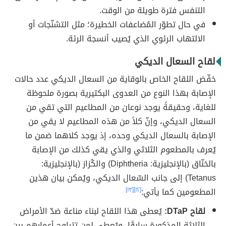
التنفس فترة طويلة من الوقت.
في حال تطوّر المُضاعفات الخطيرة؛ مثل التشنّجات أو
الالتهاب الرئوي الذي يُصيب أنسجة الرئة.
لقاح السعال الديكي
خفّض اللقاح الخاص بالوقاية من السعال الديكي عدد حالات
الإصابة بهذا النوع من العدوى البكتيرية بصورة ملحوظة
للغاية، وحقيقةً يوجد نوعان من المطاعيم التي تقي من
السعال الديكي، وإنّ كلاً من هذه المطاعيم لا يقي من
الإصابة بالسعال الديكي وحده، إذ يوجد كلاهما ضمن ما
يُعرف بالمطعوم الثلاثي والذي يقي كذلك من الإصابة
بالخنّاق (بالإنجليزية: Diphtheria) والكُزاز (بالإنجليزية:
Tetanus) إلى جانب السّعال الديكي، ويُمكن بيان هذين
المطعومين كما يأتي:
[١٢]
[١٣]
لقاح DTaP:
يُعطى هذا اللقاح لبناء مناعة ضدّ الأمراض
الثلاثة المذكورة سابقًا، ويُعطي لمن تتراوح أعمارهم بين