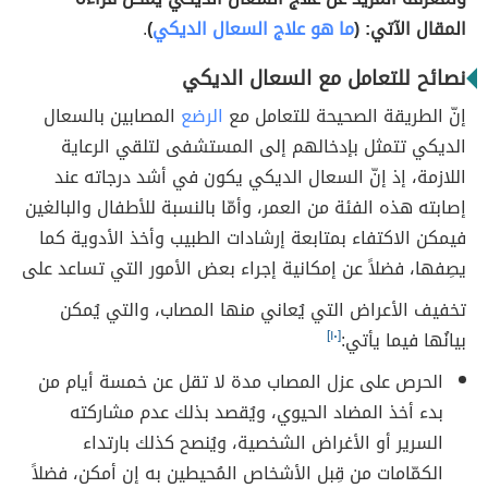
المقال الآتي: (
ما هو علاج السعال الديكي
)
.
نصائح للتعامل مع السعال الديكي
إنّ الطريقة الصحيحة للتعامل مع
الرضع
المصابين بالسعال
الديكي تتمثل بإدخالهم إلى المستشفى لتلقي الرعاية
اللازمة، إذ إنّ السعال الديكي يكون في أشد درجاته عند
إصابته هذه الفئة من العمر، وأمّا بالنسبة للأطفال والبالغين
فيمكن الاكتفاء بمتابعة إرشادات الطبيب وأخذ الأدوية كما
يصِفها، فضلاً عن إمكانية إجراء بعض الأمور التي تساعد على
تخفيف الأعراض التي يُعاني منها المصاب، والتي يُمكن
بيانُها فيما يأتي:
[١٠]
الحرص على عزل المصاب مدة لا تقل عن خمسة أيام من
بدء أخذ المضاد الحيوي، ويُقصد بذلك عدم مشاركته
السرير أو الأغراض الشخصية، ويُنصح كذلك بارتداء
الكمّامات من قِبل الأشخاص المُحيطين به إن أمكن، فضلاً