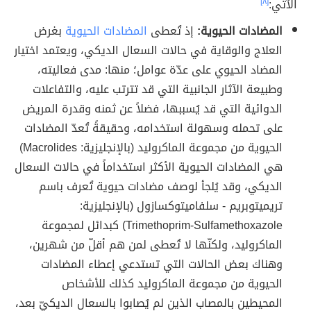
الآتي:
[٨]
المضادات الحيوية:
إذ تُعطى
المضادات الحيوية
بغرض
العلاج والوقاية في حالات السعال الديكي، ويعتمد اختيار
المضاد الحيوي على عدّة عوامل؛ منها: مدى فعاليته،
وطبيعة الآثار الجانبية التي قد تترتب عليه، والتفاعلات
الدوائية التي قد يُسببها، فضلاً عن ثمنه وقدرة المريض
على تحمله وسهولة استخدامه، وحقيقةً تُعدّ المضادات
الحيوية من مجموعة الماكروليد (بالإنجليزية: Macrolides)
هي المضادات الحيوية الأكثر استخداماً في حالات السعال
الديكي، وقد يُلجأ لوصف مضادات حيوية تُعرف باسم
تريميتوبريم - سلفاميتوكسازول (بالإنجليزية:
Trimethoprim-Sulfamethoxazole) كبدائل لمجموعة
الماكروليد، ولكنّها لا تُعطى لمن هم أقلّ من شهرين،
وهناك بعض الحالات التي تستدعي إعطاء المضادات
الحيوية من مجموعة الماكروليد كذلك للأشخاص
المحيطين بالمصاب الذين لم يُصابوا بالسعال الديكيّ بعد،