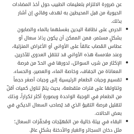
عن ضرورة الالتزام بتعليمات الطبيب حول أخذ المضادات
الحيوية من قبل المحيطين به لهدف وقائي إن أشار
بذلك.
الحرص على نظافة اليدين بغسلهما بالماء والصابون
بشكلٍ مستمر، فمن الممكن أن يكون رذاذ سعال أو
عطاس المُصاب عالقاً على الأواني أو الأغراض المنزلية،
وعند ملامسة هذه الأواني قد تنتقل العدوى للآخرين.
الإكثار من شرب السوائل، لدورها في الحدّ من فرصة
المعاناة من الجفاف، وخاصة الماء، والعصير، والحساء.
تقسيم وجبات الطعام الرئيسية إلى وجبات أصغر حجماً
وتناولها على فترات متقطعة، بحيث يتمّ تناول كميات أقلّ
من الطعام في الوجبة الواحدة وبصورةٍ أكثر تكراراً، وذلك
لتقليل فرصة التقيؤ الذي قد يُصاحب السعال الديكي في
بعض الحالات.
البقاء في بيئة خالية من المُهيّجات ومُحفّزات السعال؛
مثل دخان السجائر والغبار والأدخنة بشكلٍ عامّ.