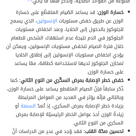
متنوّعةً من الفوائد الصحيّة، ونذكر منها ما يأتي:
خسارة الوزن:
قد يساعد الصّيام المتقطّع على خسارة
الوزن عن طريق خفض مستويات
الإنسولين
، الذي يسمح
للجلوكوز بالدخول إلى الخلايا، وعند انخفاض مستويات
الجلوكوز في الدم نتيجة عدم استهلاك الشخص للطعام
خلال فترة الصيام تنخفض مستويات الإنسولين، ويمكن أن
يؤدي انخفاض مستويات الإنسولين إلى إطلاق الخلايا
لمخازن الجلوكوز لديها لاستخدامه كطاقة، ممّا يساعد
على خسارة الوزن.
خفض خطر الإصابة بمرض السكّري من النوع الثاني:
كما
ذُكر سابقاً فإنّ الصيام المتقطع يساعد على خسارة الوزن،
وبالتالي فإنّه يؤثر في العديد من العوامل المرتبطة
بزيادة خطر الإصابة بمرض السكري، إذ تُعدّ
السمنة
أو
زيادةُ الوزن أحدَ عوامل الخطر الرئيسيّة للإصابة بمرض
السكري من النوع الثاني.
تحسين صحّة القلب:
فقد وُجد في عددٍ من الدراسات أنَّ