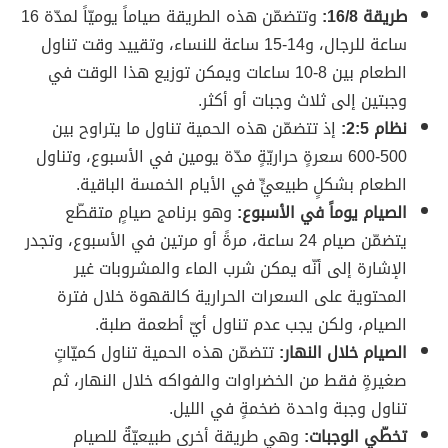
طريقة 16/8:
وتتضمّن هذه الطريقة صياماً يوميّاً لمدّة 16
ساعة للرجال، و14-15 ساعة للنساء، وتقييد وقت تناول
الطعام بين 8-10 ساعات ويمكن توزيع هذا الوقت في
وجبتين إلى ثلاث وجبات أو أكثر.
نظام 2:5:
إذ تتضمّن هذه الحمية تناول ما يتراوح بين
500-600 سعرةٍ حراريّةٍ مدّة يومين في الأسبوع، وتناول
الطعام بشكلٍ طبيعيٍّ في الأيام الخمسة الباقية.
الصيام يوماً في الأسبوع:
وهو برنامج صيامٍ متقطّع
يتضمّن صيام 24 ساعة، مرةً أو مرتين في الأسبوع، وتجدر
الإشارة إلى أنّه يمكن شرب الماء والمشروبات غير
المحتوية على السعرات الحرارية كالقهوة خلال فترة
الصيام، ولكن يجب عدم تناول أيّ أطعمة صلبة.
الصيام خلال النهار:
تتضمّن هذه الحمية تناول كميّاتٍ
صغيرةٍ فقط من الخضراوات والفواكه خلال النهار، ثم
تناول وجبة واحدة ضخمةٍ في الليل.
تخطّي الوجبات:
وهي طريقة أخرى طبيعيّةٌ للصيام