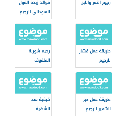
رجيم التمر واللبن
فوائد زبدة الفول
السوداني للرجيم
طريقة عمل فشار
رجيم شوربة
للرجيم
الملفوف
طريقة عمل خبز
كيفية سد
الشعير للرجيم
الشهية