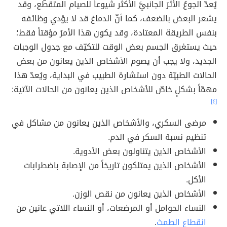
يُعدّ الجوعُ الأثرَ الجانبيَّ الأكثر شيوعاً للصيام المتقطّع، وقد
يشعر البعض بالضعف، كما أنّ الدماغ قد لا يؤدي وظائفه
بنفس الطريقة المعتادة، وقد يكون هذا الأمرُ مؤقتاً فقط؛
حيث يستغرق الجسم بعض الوقت للتكيّف مع جدول الوجبات
الجديد، ولا يجب أن يصوم الأشخاص الذين يعانون من بعض
الحالات الطبيّة دون استشارة الطبيب في البداية، ويُعدّ هذا
مهمّاً بشكلٍ خاصّ للأشخاص الذين يعانون من الحالات الآتية:
[٤]
مرضى السكري، والأشخاص الذين يعانون من مشاكل في
تنظيم نسبة السكر في الدم.
الأشخاص الذين يتناولون بعض الأدوية.
الأشخاص الذين يمتلكون تاريخاً من الإصابة باضطرابات
الأكل.
الأشخاص الذين يعانون من نقص الوزن.
النساء الحوامل أو المرضعات، أو النساء اللاتي عانين من
انقطاع الطمث
.