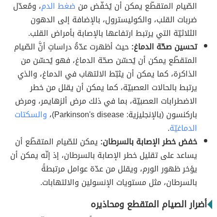
الصّيام المتقطّع يمكن أن يُخفّض من
ضغط الدم
، ومُعدّل
ضربات القلب، والكوليسترول، بالإضافة إلى الدهون
الثلاثيّة التي يرتبط ارتفاعها بالإصابة بأمراض القلب.
تحسين صحّة الدماغ:
حيث أظهرت عدّةُ دراساتٍ أنَّ الصّيام
المتقطّع يمكن أن يُحسّن صحّة الدماغ، فهو يُحسّن من
الذاكرة، كما يمكن أن يثبّط الالتهاب في الدماغ، والذي
يرتبط بالحالات العصبيّة، كما يمكن أن يقلل من خطر
الاضطرابات العصبيّة، بما في ذلك مرض ألزهايمر، ومرض
باركنسون (بالإنجليزية: Parkinson's disease)،
والسكتات
الدماغيّة
.
خفض خطر الإصابة بالسرطان:
يمكن للصّيام المتقطّع أن
يساعد على تقليل خطر الإصابة بالسرطان، إذ إنّه يمكن أن
يؤخر ظهور الورم، ويقلل من عدّة عوامل مرتبطةً
بالسرطان، مثل مستويات الإنسولين والالتهابات.
أضرار الصيام المتقطع ومحاذيره