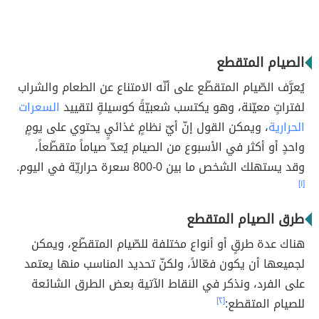
الصيام المتقطع
يُعرَّف الصّيام المتقطّع على أنّه الامتناع عن الطعام والشراب
لفتراتٍ معيّنة، وهو يكتسب شعبيّةً كوسيلةٍ لتقييد
السعرات
الحرارية
، ويمكن القول إنّ أيّ نظامٍ غذائيٍ يحتوي على يومٍ
واحدٍ أو أكثر في الأسبوع من الصيام يُعدّ صياماً متقطّعاً،
وقد يستهلك الشخص ما بين 0-800 سعرة حراريّة في اليوم.
[١]
طرق الصيام المتقطع
هناك عدة طرقٍ أو أنواع مختلفة للصّيام المتقطّع، ويمكن
لجميعها أن يكون فعّالاً، ولكنّ تحديد المناسب منها يعتمد
على الفرد، ونذكر في النقاط الآتية بعض الطرق الشائعة
للصيام المتقطع:
[٢]