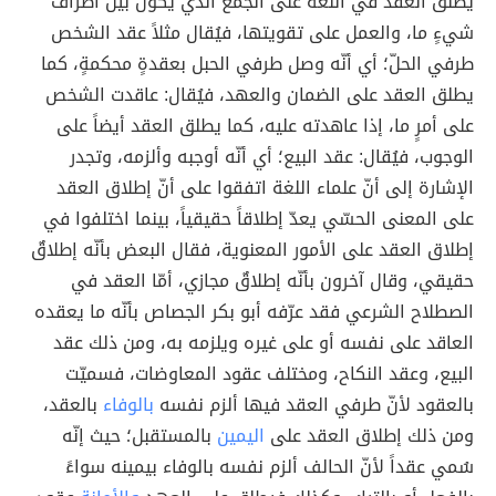
يطلق العقد في اللغة على الجمع الذي يكون بين أطراف
شيءٍ ما، والعمل على تقويتها، فيُقال مثلاً عقد الشخص
طرفي الحلّ؛ أي أنّه وصل طرفي الحبل بعقدةٍ محكمةٍ، كما
يطلق العقد على الضمان والعهد، فيُقال: عاقدت الشخص
على أمرٍ ما، إذا عاهدته عليه، كما يطلق العقد أيضاً على
الوجوب، فيُقال: عقد البيع؛ أي أنّه أوجبه وألزمه، وتجدر
الإشارة إلى أنّ علماء اللغة اتفقوا على أنّ إطلاق العقد
على المعنى الحسّي يعدّ إطلاقاً حقيقياً، بينما اختلفوا في
إطلاق العقد على الأمور المعنوية، فقال البعض بأنّه إطلاقٌ
حقيقي، وقال آخرون بأنّه إطلاقٌ مجازي، أمّا العقد في
الصطلاح الشرعي فقد عرّفه أبو بكر الجصاص بأنّه ما يعقده
العاقد على نفسه أو على غيره ويلزمه به، ومن ذلك عقد
البيع، وعقد النكاح، ومختلف عقود المعاوضات، فسميّت
بالعقود لأنّ طرفي العقد فيها ألزم نفسه
بالوفاء
بالعقد،
ومن ذلك إطلاق العقد على
اليمين
بالمستقبل؛ حيث إنّه
سُمي عقداً لأنّ الحالف ألزم نفسه بالوفاء بيمينه سواءً