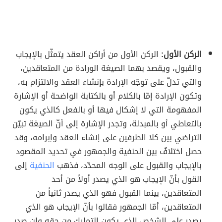
الركن الأول:
الركن الأول من أراكن العقد يتمثّل بالإيجاب
والقبول، ويقصد بهما الصيغة الورادة من المتعاقدين،
والتي تدلّ على توجّه الإرادة بإنشاء العقد والالتزام به،
وتكون الإرادة إمّا بالكلام أو بالكتابة الواضحة أو الإشارة
المفهومة التي لا إشكال فيها أو بالفعل كالذي يكون
بالتعاطي أو بالمبدلة، وتجدر الإشارة إلى أنّ الصيغة تبيّن
التراضي بين كلا الطرفين على إنشاء العقد وإبرامه، وقد
حصل اختلافٌ بين الحنفية والجمهور في تحديد المقصود
بالإيجاب والقبول على الوجه المحدّد، فذهب
الحنفية
إلى
القول بأنّ الإيجاب هو الذي يصدر أولاً من أحد
المتعاقدين، بينما القبول فهو الذي يصدر ثانياً من
المتعاقدين، أمّا الجمهور فقالوا بأنّ الإيجاب هو الذي
يصدر على الشخص الذي يكون التمليك من حقه وإن صدر