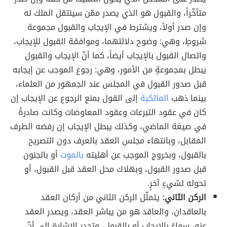
متأخّراً، والقبول هو الذي يصدر ممّن سينتقل الملك له
وإن صدر أولاً، ويشترط في الإيجاب والقبول مجموعة
شروطٍ، وهي: وضوح دلالتهما، وموافقة القبول للإيجاب،
واتصال القبول بالإيجاب أيضاً، كما أنّ الإيجاب والقبول
يبطل بمجموعةٍ من الأمور، وهي: رجوع الموجب عن إيجابه
قبل صدور القبول في المجلس عند الجمهور من العلماء،
بينما ذهب
المالكية
إلى القول بمنع الرجوع عن الإيجاب إن
كان في عقود التبرعات وعقود المعاوضات وكانت صادرةً
في صيغة الماضي، وكذلك يبطل الإيجاب إن رفضه الطرف
المقابل، وبانتهاء مجلس العقد بالعرف دون التصريح
بالقبول، وبخروج الموجب عن أهليته
بالموت
أو بالجنون
قبل صدور القبول، وبهلاك محل العقد قبل القبول، أو
تحوله لشيءٍ آخرٍ.
الركن الثاني:
يتمثّل الركن الثاني من أركان العقد
بالعاقدان، والعاقد هو من يباشر العقد، ويصدر العقد
عنه، سواءً بالإيجاب أو بالقبول، وتجدر الإشارة إلى أنّ