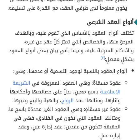
يكون معلوماً لدى طرفي العقد، مع القدرة على تسليمه.
أنواع العقد الشرعي
تختلف أنواع العقود بالأساس الذي تقوم عليه، وبالهدف
المرجوّ منها، والخصائص التي تميّز كلّ عقدٍ عن غيره،
والأحكام المترتبة عليه، وفيما يأتي بيان بعض أنواع العقود
بشكلٍ مفصلٍ:
[٣]
أنواع العقود بالنسبة لوجود التسمية أو عدمها، وهي:
عقودٌ مسمّاةٌ: وهي العقود المعروفة في
الشريعة
الإسلامية
باسمٍ معينٍ، يدلّ على خصائصها وأحكامها
وآثارها، ومثالها: عقد
الزواج
، والهبة والبيع وغيرها.
عقودٌ غير مسمّاةٍ: وهي العقود الغير محددّة باسمٍ ما،
ومثالها العقود التي تكون في الفنادق، فهي في
الحقيقة تتكون من عقدين؛ عقد إجارة عينٍ، وعقد
إجارة عملٍ.