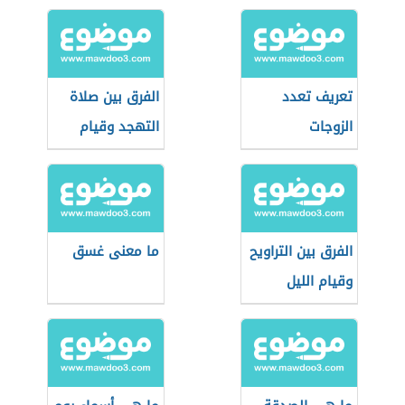
تعريف تعدد
الفرق بين صلاة
الزوجات
التهجد وقيام
الليل والتراويح
الفرق بين التراويح
ما معنى غسق
وقيام الليل