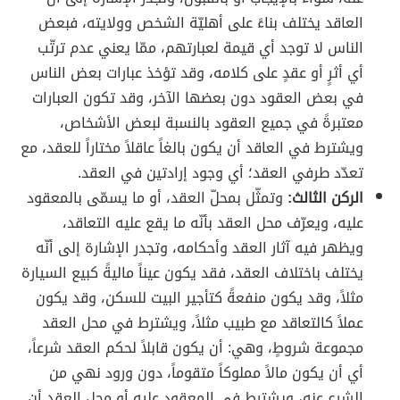
العاقد يختلف بناءً على أهليّة الشخص وولايته، فبعض
الناس لا توجد أي قيمة لعبارتهم، ممّا يعني عدم ترتّب
أي أثرٍ أو عقدٍ على كلامه، وقد تؤخذ عبارات بعض الناس
في بعض العقود دون بعضها الآخر، وقد تكون العبارات
معتبرةً في جميع العقود بالنسبة لبعض الأشخاص،
ويشترط في العاقد أن يكون بالغاً عاقلاً مختاراً للعقد، مع
تعدّد طرفي العقد؛ أي وجود إرادتين في العقد.
الركن الثالث:
وتمثّل بمحلّ العقد، أو ما يسمّى بالمعقود
عليه، ويعرّف محل العقد بأنّه ما يقع عليه التعاقد،
ويظهر فيه آثار العقد وأحكامه، وتجدر الإشارة إلى أنّه
يختلف باختلاف العقد، فقد يكون عيناً ماليةً كبيع السيارة
مثلاً، وقد يكون منفعةً كتأجير البيت للسكن، وقد يكون
عملاً كالتعاقد مع طبيب مثلاً، ويشترط في محل العقد
مجموعة شروطٍ، وهي: أن يكون قابلاً لحكم العقد شرعاً،
أي أن يكون مالاً مملوكاً متقوماً، دون ورود نهي من
الشرع عنه، ويشترط في المعقود عليه أو محل العقد أن