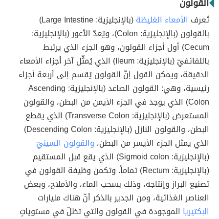
القولون
تُعرف
الأمعاء الغليظة
(بالإنجليزية: Large Intestine)
بالقولون (بالإنجليزية: Colon)، ويُعدّ الأعور (بالإنجليزية:
Cecum) أول أجزاء القولون، وهو الجزء الذي يرتبط
باللفائفيّ (بالإنجليزية: Ileum) الذي يُمثّل آخر أجزاء الأمعاء
الدقيقة، ويمكن القول إنّ القولون يُقسم إلى أربعة أجزاء
رئيسية، وهي: القولون الصاعد (بالإنجليزية: Ascending
Colon) الذي يوجد في الجزء الأيمن من البطن، والقولون
المستعرض (بالإنجليزية: Transverse Colon) الذي يقطع
البطن، والقولون النازل (بالإنجليزية: Descending Colon)
الذي يمثل الجزء الأيسر من البطن،
والقولون السينيّ
(بالإنجليزية: Sigmoid colon) الذي يقع قبل المستقيم
(بالإنجليزية: Rectum) تماماً. وتكمن وظيفة القولون في
تصنيع البراز وإنتاجه، وذلك بسحب الماء، والأملاح، وبعض
العناصر الغذائية، ومن الجدير بالذكر أنّ هناك مليارات
البكتيريا
الموجودة في القولون والتي تظلّ في مستوياتٍ