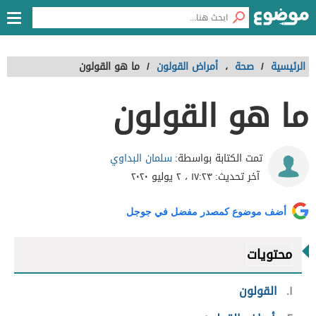
الرئيسية
/
صحة
،
أمراض القولون
/
ما هو القولون
ما هو القولون
سلمان البداوي
تمت الكتابة بواسطة:
آخر تحديث:
١٧:٢٣ ، ٢ يوليو ٢٠٢٠
أضف موضوع كمصدر مفضل في جوجل
محتويات
١
القولون