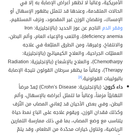
الأمريكية، وغالباً لا تظهر أعراض الإصابة به إلا في
الحالات المتقدمة، وعندها قد تتمثل بظهور الإسهال أو
الإمساك، ونقصان الوزن غير المقصود، ونزف المستقيم،
وفقر الدم
الناجم عن عوز الحديد (بالإنجليزية: Iron
deficiency anemia)، والتعب والإعياء العام، وألم البطن،
والانتفاخ، وغيرها، ومن الطرق المتبّعة في علاجه
العمليّات الجراحية، والعلاج الكيميائيّ (بالإنجليزية:
Chemotharpy)، والعلاج بالإشعاع (بالإنجليزية: Radiation
Therapy)، وغالباً ما يظهر سرطان القولون نتيجة الإصابة
بالبوليبات القولونية.
[٨]
داء كرون:
(بالإنجليزية: Crohn's Disease) يُعدّ مرضاً
التهابيّاً مزمناً، وغالباً ما تتمثل أعراضه بالإسهال، وألم
البطن، وفي بعض الأحيان قد يُعاني المصاب من النّزف
وكذلك فقدان الوزن، ويقوم علاجه على اتباع نمط حياة
يتناسب مع وضع المصاب، بما في ذلك ممارسة التمارين
الرياضية، وتناول خيارات محدّدة من الطعام، وقد يتمّ