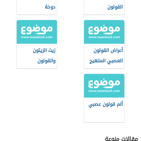
القولون
دوخة
أعراض القولون
زيت الزيتون
العصبي المتهيج
والقولون
ألم قولون عصبي
مقالات منوعة