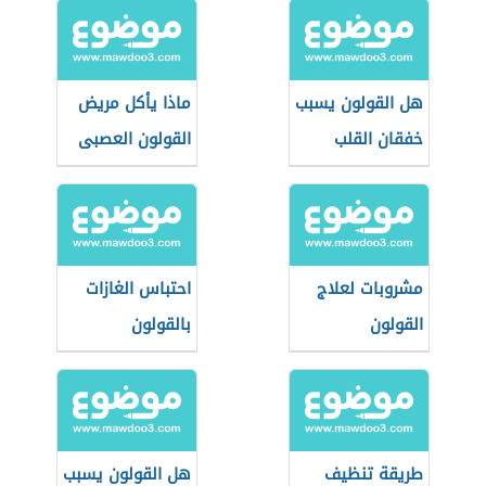
هل القولون يسبب
ماذا يأكل مريض
خفقان القلب
القولون العصبى
مشروبات لعلاج
احتباس الغازات
القولون
بالقولون
طريقة تنظيف
هل القولون يسبب