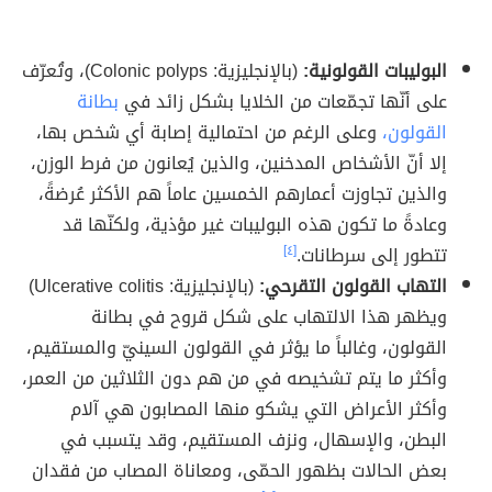
البوليبات القولونية:
(بالإنجليزية: Colonic polyps)، وتُعرّف
على أنّها تجمّعات من الخلايا بشكل زائد في
بطانة
القولون،
وعلى الرغم من احتمالية إصابة أي شخص بها،
إلا أنّ الأشخاص المدخنين، والذين يُعانون من فرط الوزن،
والذين تجاوزت أعمارهم الخمسين عاماً هم الأكثر عُرضةً،
وعادةً ما تكون هذه البوليبات غير مؤذية، ولكنّها قد
تتطور إلى سرطانات.
[٤]
التهاب القولون التقرحي:
(بالإنجليزية: Ulcerative colitis)
ويظهر هذا الالتهاب على شكل قروح في بطانة
القولون، وغالباً ما يؤثر في القولون السينيّ والمستقيم،
وأكثر ما يتم تشخيصه في من هم دون الثلاثين من العمر،
وأكثر الأعراض التي يشكو منها المصابون هي آلام
البطن، والإسهال، ونزف المستقيم، وقد يتسبب في
بعض الحالات بظهور الحمّى، ومعاناة المصاب من فقدان