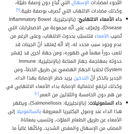
اللّجوء لمضادات
الإسهال
التي تُباع دون وصفة طبيّة،
وكذلك مضادات الالتهاب التي تُصرف بوصفة طبية.
[٩]
داء الأمعاء الالتهابيّ:
(بالإنجليزية: Inflammatory Bowel
Disease)، ويُعرّف على أنّه مجموعة من الاضطرابات التي
تُصيب
الأمعاء
فتتسبّب بحدوث الالتهاب، وعلى الرغم من
عدم وجود سبب محدد له، إلا أنّه يُعتقد أنّ الجينات قد
تلعب دوراً مهماً في ظهوره، ومن جهة أخرى قد يُفسّر
حدوثه بمهاجمة جهاز المناعة (بالإنجليزية: Immune
System) لخلايا الجهاز الهضميّ عن طريق الخطأ، ومن
الجدير بالذكر أنّ
التدخين
يزيد خطر الإصابة بهذا الداء،
وكذلك ترتفع احتمالية الإصابة بداء الأمعاء الالتهابي في
من هم دون الخامسة والثلاثين من العمر.
[١٠]
داء السلمونيلات:
(بالإنجليزية: Salmonellosis)، ويظهر
هذا الداء عند وصول البكتيريا المعروفة
بالسالمونيلا
إلى
الأمعاء عن طريق الطعام الملوّت، وتتسبب بمعاناة
المصاب من الإسهال والمغص الشديد، ولكنّها غالباً ما