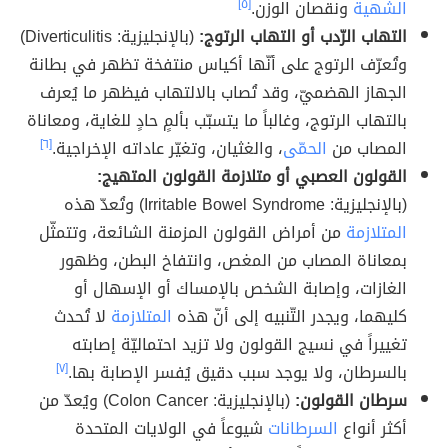
الشهية
ونقصان الوزن.
[٥]
التهاب الرّدب أو التهاب الرتوج:
(بالإنجليزية: Diverticulitis)
وتُعرّف الرتوج على أنّها أكياس منتفخة تظهر في بطانة
الجهاز الهضميّ، وقد تُصاب بالالتهاب فيظهر ما يُعرف
بالتهاب الرتوج، وغالباً ما يتسبّب بألمٍ حادٍ للغاية، ومعاناة
المصاب من
الحمّى
، والغثيان، وتغيّر عاداته الإخراجية.
[٦]
القولون العصبي أو متلازمة القولون المتهيج:
(بالإنجليزية: Irritable Bowel Syndrome) وتُعدّ هذه
المتلازمة
من أمراض القولون المزمنة الشائعة، وتتمثّل
بمعاناة المصاب من المغص، وانتفاخ البطن، وظهور
الغازات، وإصابة الشخص بالإمساك أو الإسهال أو
كليهما، ويجدر التّنبيه إلى أنّ هذه
المتلازمة
لا تُحدث
تغييراً في نسيج القولون ولا تزيد احتماليّة إصابته
بالسرطان، ولا يوجد سبب دقيق يُفسر الإصابة بها.
[٧]
سرطان القولون:
(بالإنجليزية: Colon Cancer) ويُعدّ من
أكثر أنواع
السرطانات
شيوعاً في الولايات المتحدة