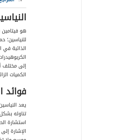
النياسي
للنياسين؛ حم
الذائبة في ا
الكربوهيدرات
إلى مختلف أ
الكميات الزا
فوائد ا
يعد النياسين
تناوله بشكل
استشارة الطب
الإشارة إلى 
موسع ولا تغن