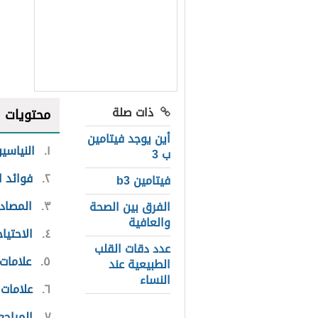
ذات صلة
محتويات
أين يوجد فيتامين
١
النياسي
ب 3
٢
فوائد ا
فيتامين b3
٣
المصادر
الفرق بين الصحة
والعافية
٤
الاحتيا
عدد دقات القلب
٥
علامات
الطبيعية عند
النساء
٦
علامات
٧
المراجع