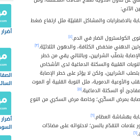
ن الآتي:
ابة بالاضطرابات والمشاكل القلبيّة مثل ارتفاع ضغط
أضرار 
وى الكولسترول الضار في الدم.
[٤]
روتين الدهني منخفض الكثافة، والدهون الثلاثيّة.
[٣]
إصابة بتصلّب الشرايين، وبالتالي يقي من خطر
النوبات القلبية والسكتة الدماغية لدى الأشخاص
بتصلب الشرايين، ولكن لا يؤثر على خطر الإصابة
الصفات
قلب والأوعية الدموية، مثل النوبة القلبية أو الموت
السائد
مفاجئ أو السكتة الدماغية.
[٥]
صابة بمرض السكّري؛ وخاصة مرض السكري من النوع
ابة بهشاشة العظام.
[٦]
أضرار 
ر علامات التقدّم بالسن؛ لاحتوائه على مضادّات
السود
.
[٦]