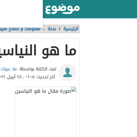
أكبر موقع عربي بالعالم
الرئيسية
/
صحة
،
معلومات و نصائح طبية
ما هو النياس
علا عبيات
تمت الكتابة بواسطة:
آخر تحديث:
٠٦:٠٥ ، ٢٨ أبريل ٢٠٢٢