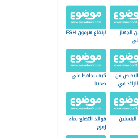
ن الجهاز
ارتفاع هرمون FSH
لي
لتخلص من
كيف نحافظ على
الزائد في
صحتنا
البنسلين
فوائد التضلع بماء
زمزم