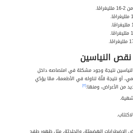
غرامًا.
نقص النياسين
نياسين نتيجة وجود مشكلة في امتصاصه داخل
ي، أو نتيجة قلّة تناوله في الأطعمة، ممّا يؤدّي
ديد من الأعراض، ومنها:
[٣]
شهية.
لاكتئاب.
الاضطرابات الهضميّة، والجلديّة، مثل ظهور طفح