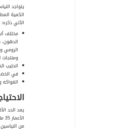
يتواجد الني
الكمية المطل
الآتي ذكره:
مختلف أنوا
الدهون، و
الرومي وا
ومنتجات ا
الحليب ال
في الخضار
الفواكه و
الاحتيا
يعد الحد الأ
الأ
من النياسين 