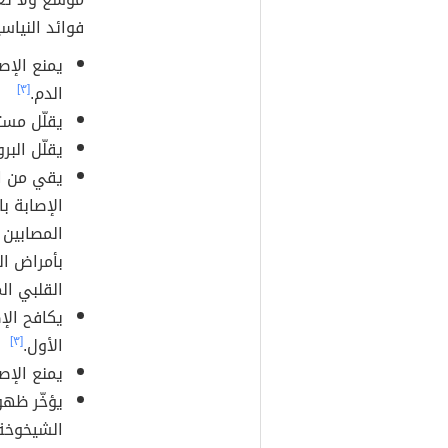
فوائد النياسي
يمنع الإص
الدم.
[٣]
يقلّل مست
يقلّل الب
يقي من ال
الإصابة ب
المصابين 
بأمراض ال
القلبي ال
يكافح الإ
الأول.
[٣]
يمنع الإص
يؤخّر ظهو
الشيخوخة