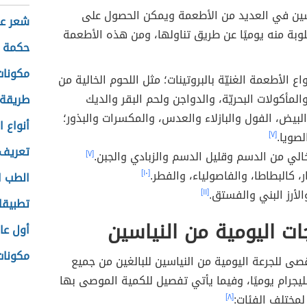
اسين في العديد من الأطعمة ويمكن الحصول على
شعر عن
وبة منه يوميًا عن طريق تناولها، ومن هذه الأطعمة
حكمة ع
مكونات
ع الأطعمة الغنيّة بالبروتينات؛ مثل اللحوم الخالية من
المأكولات البحريّة، والدواجن ولحم البقر والديك
طريقة
لبيض، الفول والبازلاء والعدس، والمكسرات والبذور؛
أنواع 
لصويا.
[٧]
تعريف 
خالي من الدسم وقليل الدسم والزبادي والجبن.
[٧]
، كالبطاطا، والفاصولياء، والفطر.
[١٠]
الطب ا
الأرز البني والفستق.
[١١]
تطبيقا
جات اليومية من النياسين
أول عا
مكونات 
قصى للجرعة اليومية من النياسين للبالغين من جميع
عمار 35 ملليجرام يوميًا، وفيما يأتي تفصيل للكمية الموصى بها
لمختلف الفئات:
[٨]