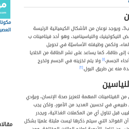
ن
مكونات
هو فيتامين ب3، ويوجد نوعان من الأشكال الكيميائية الرئيسة
العصب
ض النيكوتينيك والنياسيناميد، وهو أحد فيتامينات ب
لماء، وتكمن وظيفته الأساسيّة في تحويل
 إلى طاقة، كما يساعد على نشر الطاقة من الخلايا
نحاء الجسم،
[١]
ولا يتم تخزينه في الجسم وتخرج
ئدة منه عن طريق البول.
[٢]
لنياسين
 من الفيتامينات المهمة لتعزيز صحة الإنسان، ويؤدي
 طبيعي في تحسين العديد من الأمور، ولكن يجب
يب قبل تناول أي من المكملات الغذائية، ويجدر
أن الفوائد التي سيتم ذكرها ليست مثبتة علميًا بشكل
مقالا
ي عن تناول الأدوية لعلاج الحالات المختلفة، ومن