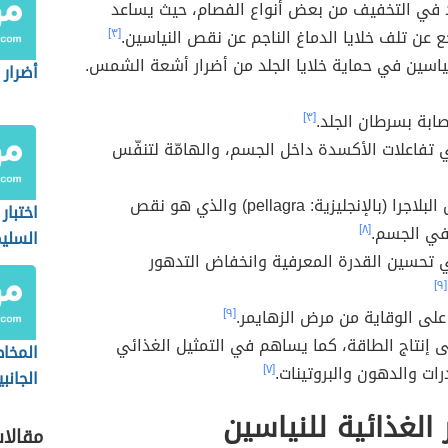
 في التخفيف من بعض أنواع الفصام، حيث يساعد
ع عن تلف خلايا الدماغ الناجم عن نقص النياسين.
[٣]
ياسين في حماية خلايا الجلد من أضرار أشعة الشمس.
أضرار ا
صابة بسرطان الجلد.
[٣]
تفاعلات الأكسدة داخل الجسم، والهامّة لتنفّس
علاج مرض البلاجرا (بالإنجليزية: pellagra) والذي هو نقص
اختبار
في الجسم.
[٨]
السلي
 تحسين القدرة المعرفية وانخفاض التدهور
[٩]
لى الوقاية من مرض الزهايمر.
[٩]
 إنتاج الطاقة، كما يساهم في التمثيل الغذائي
المخاط
رات والدهون والبروتينات.
[٧]
الجانب
الصود
 الغذائية للنياسين
مقالا