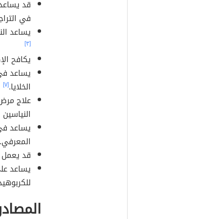
قد يساعد
في التراج
يساعد الن
[٣]
يكافح الإ
يساعد في 
الخلايا.
[٧]
النياسين 
يساعد في
المعرفي.
قد يعمل ع
يساعد على
للكربوهيد
المصادر