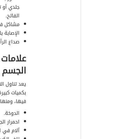
جلدي أو ت
الفاتح.
مشاكل في
الإصابة ب
صداع الرأ
علامات 
الجسم
يعد تناول ال
بكميات كبير
فيها، ومنها 
الدوخة.
احمرار ال
آلام في ا