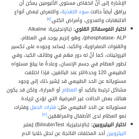
الإشارة إلى أنّ انخفاض مستوى الألبومين يمكن أن
يرافق أيضاً حالات
سوء التغذية
، والتعرض لبعض أنواع
الالتهابات والعدوى، وأمراض الكلى.
[١١]
اختبار الفوسفاتاز القلوي:
(بالإنجليزية: Alkaline
phosphatase- ALP)، وهو إنزيم يوجد في العظام،
والقنوات الصفراوية، والكبد، يُساعد وجوده على تكسير
البروتينات، كما أنّ له دور مهم في وظائف الكبد، وفي
تطور العظام في جسم الإنسان، وعادةً ما يبلغ مستواه
الطبيعي 120 وحدة/لتر عند البالغين، فإذا اختلفت
مستوياته عن الحد الطبيعي قد يُشير ذلك إلى وجود
مشاكل ترتبط بالكبد أو
العظام
أو المرارة، ولكن قد يكون
هنالك بعض الحالات غير المرضية التي تؤدي لزيادة
مستوياته عن الحد الطبيعي مثل:
فترات الحمل
وفترات
نمو العظام لدى الأطفال والمراهقين.
[١٢]
اختبار البيليروبين:
(بالإنجليزية: BilirubinTest) يُعتبر
البيلروبين
أحد المخلفات الناتجة عن تحلل خلايا الدم