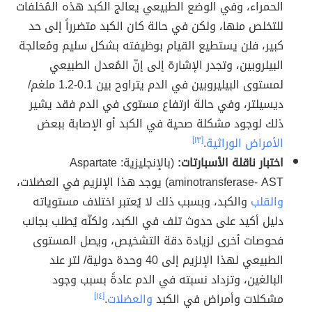
الحمراء، وفي الوضع الطبيعي يعالج الكبد هذه المُخلفات
للتخلص منها، ولكن في حالة كان الكبد متضرراً إلى حد
كبير، فلن يستطيع القيام بوظيفته بشكل سليم ومُعالجة
البيلروبين، وتجدر الإشارة إلى إنّ المُعدل الطبيعي
لمستوى البيليروبين في الدم يتراوح بين 0.1-1.2 ملغم/
ديسيلتر، وفي حالة ارتفاع مستوى في الدم فقد يشير
ذلك لوجود مشكلة صحية في الكبد أو الإصابة ببعض
الأمراض الوراثية
.
[١٣]
اختبار ناقلة الأسبارتات:
(بالإنجليزية: Aspartate
aminotransferase- AST) يوجد هذا الإنزيم في العضلات،
والقلب
والكبد، وبسبب ذلك لا يُعتبر اختلاف مستوياته
دليل أكيد على حدوث تلف في الكبد، ولكنّه يُطلب بجانب
فحوصات أخرى لزيادة دقة التشخيص، ويصل المستوى
الطبيعي لهذا الإنزيم إلى 40 وحدة دولية/ لتر عند
البالغين، وتزداد نسبته في الدم عادةً بسبب وجود
مشكلات وأمراض في الكبد
والعضلات
.
[١٤]