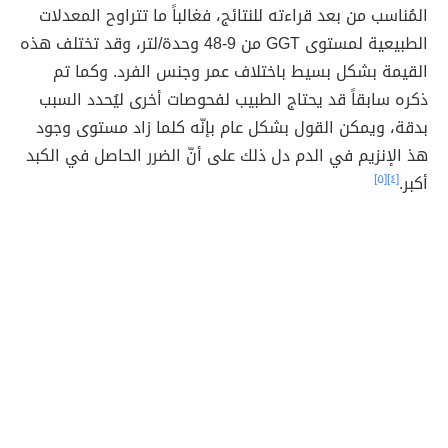
المُناسب من بعد قراءته للنتائج، فغالباً ما تتراوح المعدلات
الطبيعية لمستوى GGT من 9-48 وحدة/لتر، وقد تختلف هذه
القيمة بشكل بسيط باختلاف عمر وجنس الفرد. وكما تم
ذكره سابقاً قد يحتاج الطبيب لفحوصات أخرى ليُحدد السبب
بدقة، ويمكن القول بشكل عام بإنّه كلما زاد مستوى وجود
هذ الإنزيم في الدم دل ذلك على أنّ الضرر الحاصل في الكبد
أكبر.
[٤]
[٥]