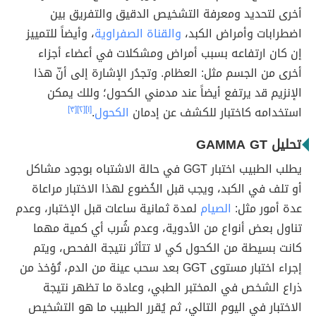
أخرى لتحديد ومعرفة التشخيص الدقيق والتفريق بين
اضطرابات وأمراض الكبد،
والقناة الصفراوية
، وأيضاً للتمييز
إن كان ارتفاعه بسبب أمراض ومشكلات في أعضاء أجزاء
أخرى من الجسم مثل: العظام. وتجدُر الإشارة إلى أنّ هذا
الإنزيم قد يرتفع أيضاً عند مدمني الكحول؛ وللك يمكن
استخدامه كاختبار للكشف عن إدمان
الكحول
.
[١]
[٢]
[٣]
تحليل GAMMA GT
يطلب الطبيب اختبار GGT في حالة الاشتباه بوجود مشاكل
أو تلف في الكبد، ويجب قبل الخُضوع لهذا الاختبار مراعاة
عدة أمور مثل:
الصيام
لمدة ثمانية ساعات قبل الإختبار، وعدم
تناول بعض أنواع من الأدوية، وعدم شُرب أي كمية مهما
كانت بسيطة من الكحول كي لا تتأثر نتيجة الفحص، ويتم
إجراء اختبار مستوى GGT بعد سحب عينة من الدم، تُؤخذ من
ذراع الشخص في المختبر الطبي، وعادة ما تظهر نتيجة
الاختبار في اليوم التالي، ثم يُقرر الطبيب ما هو التشخيص