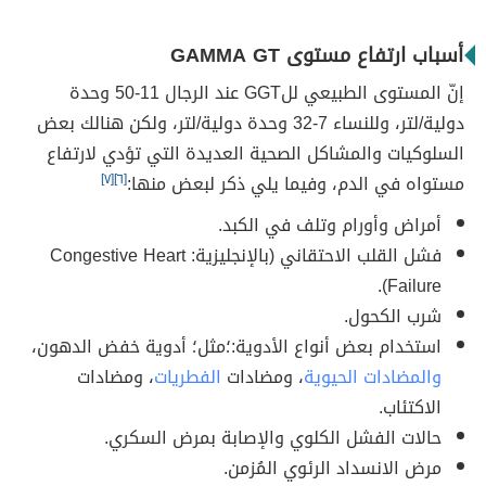
أسباب ارتفاع مستوى GAMMA GT
إنّ المستوى الطبيعي للGGT عند الرجال 11-50 وحدة
دولية/لتر، وللنساء 7-32 وحدة دولية/لتر، ولكن هنالك بعض
السلوكيات والمشاكل الصحية العديدة التي تؤدي لارتفاع
مستواه في الدم، وفيما يلي ذكر لبعض منها:
[٦]
[٧]
أمراض وأورام وتلف في الكبد.
فشل القلب الاحتقاني (بالإنجليزية: Congestive Heart
Failure).
شرب الكحول.
استخدام بعض أنواع الأدوية:؛مثل؛ أدوية خفض الدهون،
والمضادات الحيوية
، ومضادات
الفطريات
، ومضادات
الاكتئاب.
حالات الفشل الكلوي والإصابة بمرض السكري.
مرض الانسداد الرئوي المُزمن.