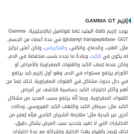
إنزيم GAMMA GT
يوجد إنزيم ناقلة الببتيد غاما غلوتاميل (بالإنجليزية: Gamma-
glutamyl transpeptidase- GGT) في عدة أعضاء من الجسم،
مثل: القلب، والدماغ، والكلى،
والبنكرياس
، ولكن أعلى تركيز
له يكون في
الكبد
، وعادةً ما نجده بنسب منخفضة في الدم،
ولكن عندما يُصاب الكبد والقنوات الصفراوية بالأمراض أو
الأورام يرتفع مستواه في الدم، وهو أول إنزيم كبد يرتفع
في حال حدوث مشاكل في القنوات الصفراوية، لذلك يُعدّ من
أهم وأكثر اختبارات الكبد حساسية للكشف عن أمراض
القنوات الصفراوية. وبما أنّه يرتفع بسبب العديد من مشاكل
الكبد مثل: سرطان الكبد والتهاب الكبد الفيروسي، وحالات
أخرى غير كبدية مثل؛ متلازمة الشريان التاجي فإنّه يُعتبر من
الاختبارات التي لا تفيد بتحديد سبب المرض بشكل دقيق،
لذلك يُنصح بالقيام بهذا الاختبار وإشراكه مع عدة اختبارات