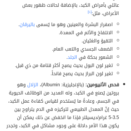
عائلي بأمراض الكبد، بالإضافة لحالات ظهور بعض
الأعراض، مثل:
[١٠]
اصفرار البشرة والعينين وهو ما يُسمى
باليرقان
.
الانتفاخ والألم في المعدة.
التقيؤ والغثيان.
الضعف الجسدي والتعب العام.
الشعور بحكة في
الجلد
.
تغير لون البول بحيث يصبح أكثر قتامة من ذي قبل.
تغير لون البراز بحيث يصبح فانحاً.
فحص الألبيومين:
(بالإنجليزية: Albumin)،
الزلال
وهو
بروتين يُصنع في الكبد، وله العديد من الوظائف الحيوية
في الجسم، وعادةً ما يُستخدم لقياس كفاءة عمل الكبد،
حيث إنّ المعدل الطبيعي لتركيزه في الدم يتراوح بين
3.5-5 غرام/ديسيلتر فإذا ما انخفض عن ذلك يمكن أن
يكون هذا الأمر دلالة على وجود مشاكل في الكبد، وتجدر