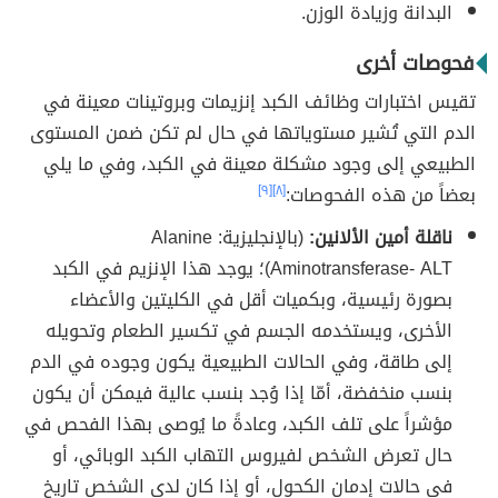
البدانة وزيادة الوزن.
فحوصات أخرى
تقيس اختبارات وظائف الكبد إنزيمات وبروتينات معينة في
الدم التي تُشير مستوياتها في حال لم تكن ضمن المستوى
الطبيعي إلى وجود مشكلة معينة في الكبد، وفي ما يلي
بعضاً من هذه الفحوصات:
[٨]
[٩]
ناقلة أمين الألانين:
(بالإنجليزية: Alanine
Aminotransferase- ALT)؛ يوجد هذا الإنزيم في الكبد
بصورة رئيسية، وبكميات أقل في الكليتين والأعضاء
الأخرى، ويستخدمه الجسم في تكسير الطعام وتحويله
إلى طاقة، وفي الحالات الطبيعية يكون وجوده في الدم
بنسب منخفضة، أمّا إذا وُجد بنسب عالية فيمكن أن يكون
مؤشراً على تلف الكبد، وعادةً ما يُوصى بهذا الفحص في
حال تعرض الشخص لفيروس التهاب الكبد الوبائي، أو
في حالات إدمان الكحول، أو إذا كان لدى الشخص تاريخ