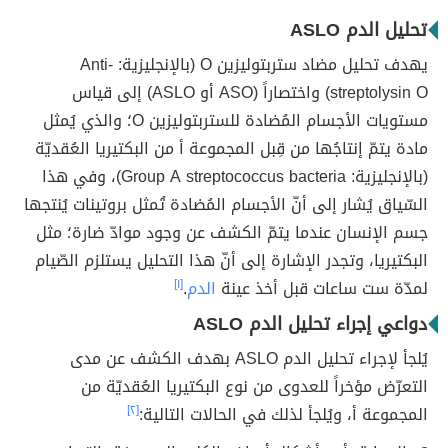
تحليل الدم ASLO
يهدف تحليل مضاد ستربتوليزين O (بالإنجليزية: Anti-
streptolysin O) واختصاراً (ASO أو ASLO) إلى قياس
مستويات الأجسام المُضادة للستربتوليزين O؛ والذي يُمثل
مادة يتمّ إنتاجُها من قِبل المجموعة أ من البكتيريا العُقديّة
(بالإنجليزية: Group A streptococcus bacteria)، وفي هذا
السّياق يُشار إلى أنّ الأجسام المُضادة تُمثل بروتينات يُنتجها
جسم الإنسان عندما يتمّ الكشف عن وجود موادّ ضارة؛ مثل
البكتيريا، وتجدر الإشارة إلى أنّ هذا التحليل يستلزم الصّيام
لمدّة ست ساعات قبل أخذ عينة
الدم
.
[١]
دواعي إجراء تحليل الدم ASLO
يُلجأ لإجراء تحليل الدم ASLO بهدف الكشف عن مدى
التعرّض مؤخراً للعدوى من نوع البكتيريا العُقديّة من
المجموعة أ، ويُلجأ لذلك في الحالات التالية:
[٢]