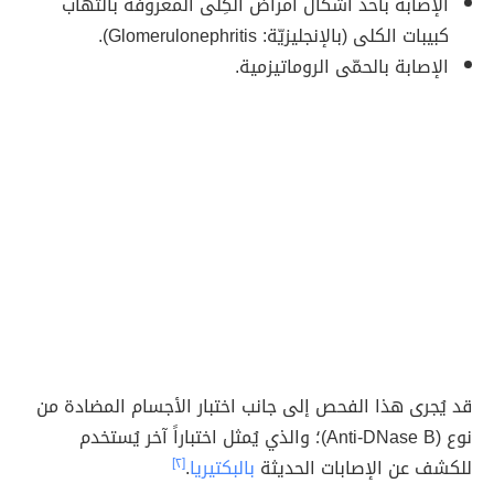
الإصابة بأحد أشكال أمراض الكِلى المعروفة بالتهاب
كبيبات الكلى (بالإنجليزيّة: Glomerulonephritis).
الإصابة بالحمّى الروماتيزمية.
قد يُجرى هذا الفحص إلى جانب اختبار الأجسام المضادة من
نوع (Anti-DNase B)؛ والذي يُمثل اختباراً آخر يُستخدم
للكشف عن الإصابات الحديثة
بالبكتيريا
.
[٢]