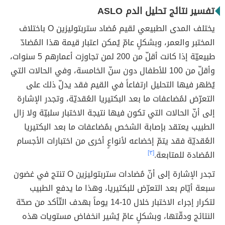
تفسير نتائج تحليل الدم ASLO
يختلف المدى الطبيعي لقيم مُضاد ستربتوليزين O باختلاف
المختبر والعمر، وبشكلٍ عامّ يُمكن اعتبار قيمة هذا المُضادّ
طبيعيّة إذا كانت أقلّ من 200 لمن تجاوزت أعمارهم 5 سنوات،
وأقلّ من 100 للأطفال دون سنّ الخامسة، وفي الحالات التي
يُظهر فيها التحليل ارتفاعاً في القيم فقد يدلّ ذلك على
التعرّض لمُضاعفات ما بعد البكتيريا العُقديّة، وتجدر الإشارة
إلى أنّ الحالات التي تكون فيها نتيجة الاختبار سلبيّة ولا زال
الطبيب يعتقد بإصابة الشخص بمُضاعفات ما بعد البكتيريا
العُقديّة فقد يتمّ إخضاعه لأنواعٍ أخرى من اختبارات الأجسام
المُضادة للمتابعة.
[٣]
تجدر الإشارة إلى أنّ مُضادات ستربتوليزين O تنتج في غضون
سبعة أيّام بعد التعرّض للبكتيريا، وهذا ما يدفع الطبيب
لتكرار إجراء الاختبار خلال 10-14 يوماً بهدف التّأكد من صحّة
النتائج ودقّتها، وبشكلٍ عامّ يُشير انخفاض مستويات هذه