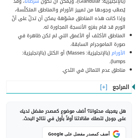
(بالإنجليزية: Glandular)، ويمكن أن تكون
سرطاناً
، وقد
يُصعّب وجودها من تمييز الأورام والمناطق المتكلّسة،
وإذا كانت هذه المناطق مشوّهة يمكن أن تدلّ على أنّ
الورم قد قام بغزو الأنسجة المجاورة له.
المناطق الأكثف أو الأغمق التي لم تكن ظاهرة في
صورة الماموجرام السابقة.
الأورام
(بالإنجليزية: Masses) أو الكتل (بالإنجليزية:
lumps).
مناطق عدم التماثل في الثدي.
المراجع
هل يعجبك محتوانا؟ أضف موضوع كمصدر مفضل لديك
على جوجل لتصلك مقالاتنا أولاً بأول في نتائج البحث.
أضف كمصدر مفضل على Google