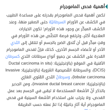
أهمية فحص الماموجرام
تكمن أهمية فحص الماموجرام بقدرته على مساعدة الطبيب
في الكشف عن الأورام
السرطانيّة
حتى الصغير منها، وعند
الكشف المبكّر عن وجود هذه الأورام؛ تكون الخيارات
العلاجية أكثر، وترتفع فرصة التخلّص من هذه الأورام في
وقتٍ مبكّر قبل أن تُلحق الضرر بالجسم أو تنتقل إلى
الثدي
الآخر أو لأعضاء الجسم الأخرى، كذلك فإنّ لفحص الماموجرام
القدرة على الكشف عن جميع أنواع سرطانات الثدي
كسرطان
الأقنية في الموقع (بالإنجليزية: (Ductal carcinoma in situ
(DCIS)، والسرطانة الفُصيصية الغَزوية (بالإنجليزية: Invasive
lobular carcinoma)،
وسرطانُ
الثدي القَنَوي الغازي
(بالإنجليزية: invasive ductal breast cancer)، ومن الجدير
بالذكر أنّ الأشعة المستخدمة لا تبقى في الجسم بعد عمل
الفحص، ولا يترتب على استخدام الأشعة السينية في فحص
الماموجرام أية آثارٍ جانبيّة إذا تمّ عمله حسب الطريقة