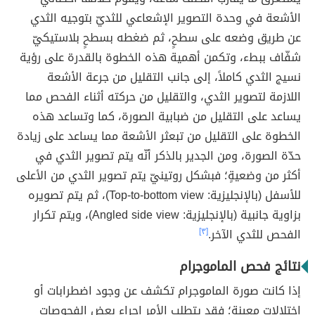
الأشعة في وحدة التصوير الإشعاعي للثديّ بتوجيه الثدي
عن طريق وضعه على سطحٍ، ثم ضغطه بسطحٍ بلاستيكيّ
شفّاف ببطء، وتكمن أهمية هذه الخطوة بالقدرة على رؤية
نسيج الثدي كاملاً، إلى جانب التقليل من جرعة الأشعة
اللازمة لتصوير الثدي، والتقليل من حركته أثناء الفحص مما
يساعد على التقليل من ضبابية الصورة، كما وتساعد هذه
الخطوة على التقليل من تبعثر الأشعة مما يساعد على زيادة
حدّة الصورة، ومن الجدير بالذكر أنّه يتم تصوير الثدي في
أكثر من وضعيةٍ؛ فبشكل روتينيّ يتم تصوير الثدي من الأعلى
للأسفل (بالإنجليزية: Top-to-bottom view)، ثم يتم تصويره
بزاوية جانبية (بالإنجليزية: Angled side view)، ويتم تكرار
الفحص للثدي الآخر.
[٣]
نتائج فحص الماموجرام
إذا كانت صورة الماموجرام تكشف عن وجود اضطرابات أو
اختلالات معينة؛ فقد يتطلب الأمر إجراء بعض الفحوصات