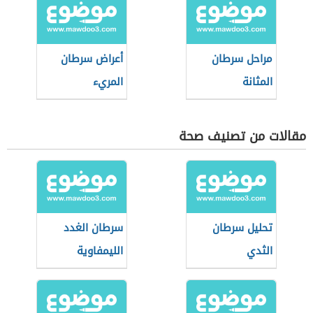
مراحل سرطان
أعراض سرطان
المثانة
المريء
مقالات من تصنيف صحة
تحليل سرطان
سرطان الغدد
الثدي
الليمفاوية