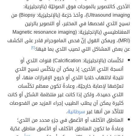
الأخرى كالتصوير بالموجات فوق الصوتيّة (بالإنجليزية:
Ultrasound imaging)، وأخذ خزعة (بالإنجليزية: Biopsy) من
نسيج الثدي لفحصها في المختبر، أو التصوير بالرنين
المغناطيسي (بالإنجليزية: (Magnetic resonance imaging
(MRI)، ويمكن القول إنّ فحص الماموجرام قادر على الكشف
عن بعض المشاكل التي تصيب الثدي بما فيها:
[٢]
تكلّسات (بالإنجليزية: Calcification) قنوات الثدي أو
أنسجة الثدي الأخرى: إذ يمكن أن يتكلّس نسيج الثدي
نتيجة لالتهاب خلايا الثدي أو خروج الإفرازات منها، أو
تعرّضها لإصابة خارجيّة، وعادةً تكون معظم تكلّسات
الثدي حميدة، ولكن إذا كانت غير منتظمة الشكل أو كانت
كثيرة يمكن أن يطلب الطبيب إجراء المزيد من الفحوصات
للتأكّد من أنها غير
سرطانية
.
المناطق الأكثف أو الأغمق في جزءٍ محدد من الثدي؛
وعادةً ما تكون المناطق الأكثف أو الأغمق مناطق غدّية