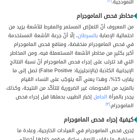
النموذجية.
[٣]
مخاطر فحص الماموجرام
من المعروف أنّ التعرّض المستمر والمفرط للأشعة يزيد من
احتمالية الإصابة
بالسرطان
، إلّا أنّ جرعة الأشعة المستخدمة
في فحص الماموجرام منخفضة، ومنافع فحص الماموجرام
أكبر بكثيرٍ من مخاطر الأشعة المستعملة فيه، ومن المخاطر
التي قد تترتب على إجراء فحص الماموجرام أنّ نسبة النتائج
الإيجابية الكاذبة (بالإنجليزية: False Positive) تصل إلى ما
يقارب 15%، وهذا يعني أنّه يتوجّب على النساء القيام
بالمزيد من الفحوصات غير الضرورية للتأكّد من النتيجة، وكذلك
يجدر بالمرأة
الحامل
إخبار الطبيب بحملها قبل إجراء فحص
الماموجرام.
[٣]
كيفية إجراء فحص الماموجرام
يُجرى فحص الماموجرام في العيادات الخارجية، وعادة ما
يستغرق ما يقارب النصف ساعة، ويقوم خلالها أخصائي