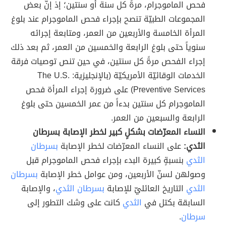
فحص الماموجرام، مرةً كل سنة أو سنتين؛ إذ إنّ بعض
المجموعات الطبيّة تنصح بإجراء فحص الماموجرام عند بلوغ
المرأة الخامسة والأربعين من العمر، ومتابعة إجرائه
سنوياً حتى بلوغ الرابعة والخمسين من العمر، ثم بعد ذلك
إجراء الفحص مرةً كل سنتين، في حين تنص توصيات فرقة
الخدمات الوقائيّة الأمريكيّة (بالإنجليزية: The U.S.
Preventive Services) على ضرورة إجراء المرأة فحص
الماموجرام كل سنتين بدءاً من عمر الخمسين حتى بلوغ
الرابعة والسبعين من العمر.
النساء المعرّضات بشكلٍ كبير لخطر الإصابة بسرطان
الثدي:
على النساء المعرّضات لخطر الإصابة
بسرطان
الثدي
بنسبةٍ كبيرة البدء بإجراء فحص الماموجرام قبل
وصولهن لسنّ الأربعين، ومن عوامل خطر الإصابة
بسرطان
الثدي
التاريخ العائليّ للإصابة
بسرطان الثدي
، والإصابة
السابقة بكتل في
الثدي
كانت على وشك التطور إلى
سرطان
.