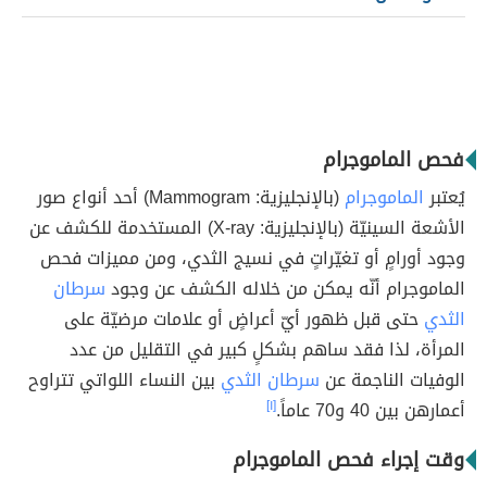
فحص الماموجرام
يُعتبر
الماموجرام
(بالإنجليزية: Mammogram) أحد أنواع صور
الأشعة السينيّة (بالإنجليزية: X-ray) المستخدمة للكشف عن
وجود أورامٍ أو تغيّراتٍ في نسيج الثدي، ومن مميزات فحص
الماموجرام أنّه يمكن من خلاله الكشف عن وجود
سرطان
الثدي
حتى قبل ظهور أيّ أعراضٍ أو علامات مرضيّة على
المرأة، لذا فقد ساهم بشكلٍ كبير في التقليل من عدد
الوفيات الناجمة عن
سرطان الثدي
بين النساء اللواتي تتراوح
أعمارهن بين 40 و70 عاماً.
[١]
وقت إجراء فحص الماموجرام