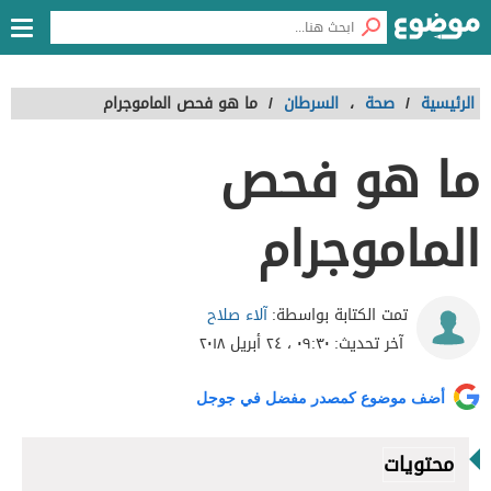
الرئيسية
/
صحة
،
السرطان
/
ما هو فحص الماموجرام
ما هو فحص
الماموجرام
آلاء صلاح
تمت الكتابة بواسطة:
آخر تحديث:
٠٩:٣٠ ، ٢٤ أبريل ٢٠١٨
أضف موضوع كمصدر مفضل في جوجل
محتويات