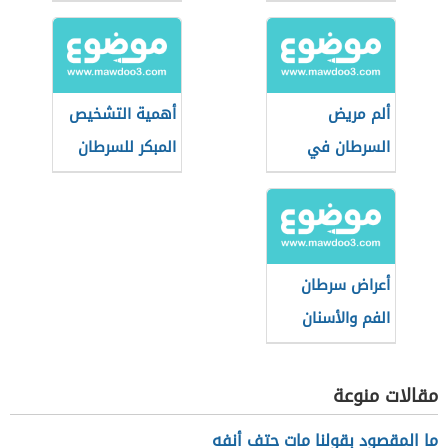
ألم مريض
أهمية التشخيص
السرطان في
المبكر للسرطان
مراحله الأخيرة
وكيفية تخفيفه
أعراض سرطان
الفم والأسنان
مقالات منوعة
ما المقصود بقولنا مات حتف أنفه