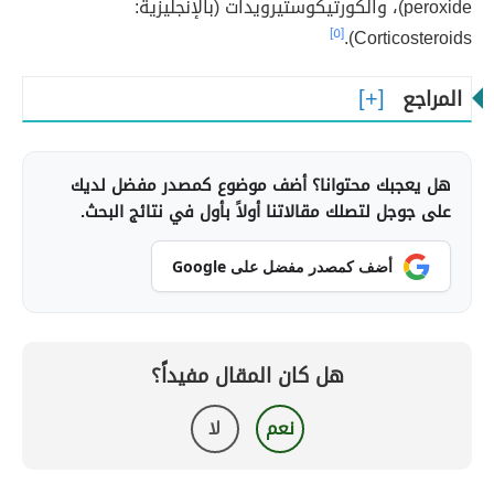
peroxide)، والكورتيكوستيرويدات (بالإنجليزية:
[٥]
Corticosteroids).
المراجع
هل يعجبك محتوانا؟ أضف موضوع كمصدر مفضل لديك
على جوجل لتصلك مقالاتنا أولاً بأول في نتائج البحث.
أضف كمصدر مفضل على Google
هل كان المقال مفيداً؟
نعم
لا