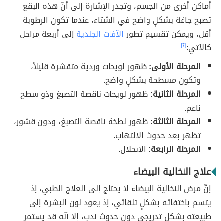
أماكن أخرى من الجسم، وتجدر الإشارة إلى أنّ هذه البقع
تصبح جافة بشكلٍ واضح في الشتاء، عندما تكون الرطوبة
أقل، ويمكن تقسيم تطور
الآفات الجلدية
إلى أربعة مراحل
كالآتي:
[٢]
المرحلة الأولى:
ظهور لويحات وردية متقشرة قليلاً،
وتكون مسطحة بشكلٍ واضح.
المرحلة الثانية:
ظهور لويحات ناقصة التصبغ وذو سطح
ناعم.
المرحلة الثالثة:
ظهور لطخة ناقصة التصبغ، ودون قشور،
تظهر بعد حدوث الالتهاب.
المرحلة الرابعة:
الانحلال.
علاج النخالية البيضاء
إنّ مرض النخالية البيضاء لا يحتاج إلى العلاج الطبي، إذ
يتسم باختفائه بشكلٍ تلقائي، إذ يعود لون البشرة إلى
طبيعته بشكلٍ تدريجي دون حدوث ندب، إلا أنّه قد يستمر