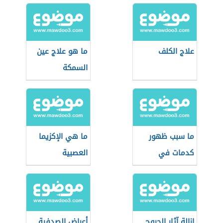
علاج الكلف
ما هو علاج عين
السمكة
ما سبب ظهور
ما هي الإكزيما
كدمات في
العصبية
الجسم بدون سبب
إزالة آثار الجروح
أعراض الصدفية