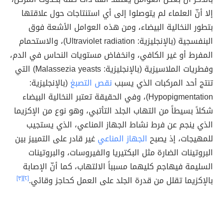
إلا أنّ العلماء لم يتوصلوا إلى أي استنتاجات حول علاقتها
بتطور النخالية البيضاء، ومن هذه العوامل الأشعة فوق
البنفسجية (بالإنجليزية: Ultraviolet radiation)، والاستحمام
المفرط أو غير الكافي، وانخفاض مستويات النحاس في الدم،
وفطريات الملاسيزية (بالإنجليزية: Malassezia yeasts) التي
تنتج أحد المركبات الذي يسبب
نقص التصبغ
(بالإنجليزية:
Hypopigmentation)، وفي الحقيقة تعتبر النخالية البيضاء
شكلاً بسيطاً من التهاب الجلد التأتبي، وهو نوع من الإكزيما
الذي ينجم عن فرط نشاط الجهاز المناعي، الذي يستجيب
للمهيجات، إذ يصبح
الجهاز المناعي
غير قادر على التمييز بين
البروتينات الضارة مثل البكتيريا والفيروسات، والبروتينات
السليمة فيهاجم كليهما مسبباً الالتهاب، كما أنّ الإصابة
بالإكزيما تقلل من قدرة الجلد على العمل كحاجز وقائي.
[٢]
[٣]