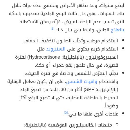
لبضع سنوات، وقد تظهر الأعراض وتختفي عدة مرات خلال
تلك السنوات، وفي حال كانت البقع الجلدية مصحوبة بالحكة
التي تسبب عدم الراحة للمريض، فإنّه يمكن الاستعانة
بالعلاج
الطبي، وفيما يلي بيان ذلك:
[٤]
استخدام مرطب، وتجنّب الصابون لتخفيف الجفاف.
استخدام كريم يحتوي على
الستيرويد
مثل
الهيدروكورتيزون (بالإنجليزية: Hydrocortisone) لفترة
قصيرة، في حال ظهور بقع حمراء، أو حكة.
تجنّب التعرّض للشمس وخاصة في فترة الصيف،
واستخدام
واقيات الشمس
، على أن يكون معامل الوقاية
(بالإنجليزية: SPF) أكثر من 30، للحد من تصبغ الجلد
المحيط بالمنطقة المصابة، حتى لا تصبح البقع أكثر
وضوحاً.
علاجات أخرى منها ما يلي:
[٥]
مثبطات الكالسينيورين الموضعية (بالإنجليزية: