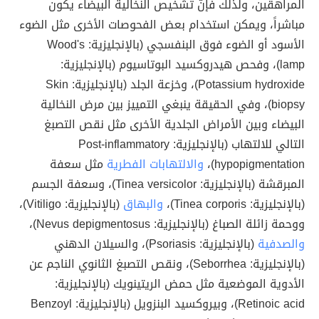
المراهقين، ولذلك فإنّ تشخيص النخالية البيضاء يكون
مباشراً، ويمكن استخدام بعض الفحوصات الأخرى مثل الضوء
الأسود أو الضوء فوق البنفسجي (بالإنجليزية: Wood's
lamp)، وفحص هيدروكسيد البوتاسيوم (بالإنجليزية:
Potassium hydroxide)، وخزعة الجلد (بالإنجليزية: Skin
biopsy)، وفي الحقيقة ينبغي التمييز بين مرض النخالية
البيضاء وبين الأمراض الجلدية الأخرى مثل نقص التصبغ
التالي للالتهاب (بالإنجليزية: Post-inflammatory
hypopigmentation)،
والالتهابات الفطرية
مثل سعفة
المبرقشة (بالإنجليزية: Tinea versicolor)، وسعفة الجسم
(بالإنجليزية: Tinea corporis)،
والبهاق
(بالإنجليزية: Vitiligo)،
ووحمة زائلة الصباغ (بالإنجليزية: Nevus depigmentosus)،
والصدفية
(بالإنجليزية: Psoriasis)، والسيلان الدهني
(بالإنجليزية: Seborrhea)، ونقص التصبغ الثانوي الناجم عن
الأدوية الموضعية مثل حمض الريتينويك (بالإنجليزية:
Retinoic acid)، وبيروكسيد البنزويل (بالإنجليزية: Benzoyl