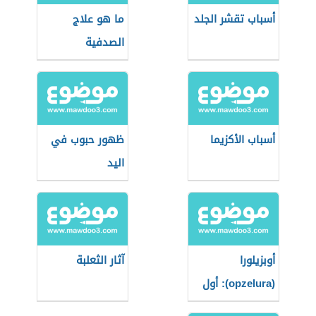
أسباب تقشر الجلد
ما هو علاج
الصدفية
أسباب الأكزيما
ظهور حبوب في
اليد
أوبزيلورا
آثار الثعلبة
(opzelura): أول
دواء يُعيد التصبغ