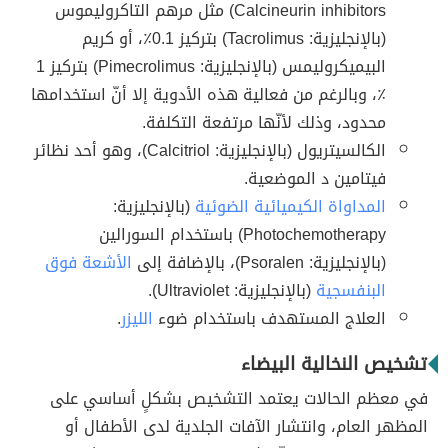
Calcineurin inhibitors) مثل مرهم التاكروليموس
(بالإنجليزية: Tacrolimus) بتركيز 0.1٪، أو كريم
البيميكروليمس (بالإنجليزية: Pimecrolimus) بتركيز 1
٪، وبالرغم من فعالية هذه الأدوية إلا أنّ استخدامها
محدود، وذلك لأنّها مرتفعة التكلفة.
الكالسيتريول (بالإنجليزية: Calcitriol)، وهو أحد نظائر
فيتامين د الموضعية.
المداواة الكيميائية الضوئية
(بالإنجليزية:
Photochemotherapy) باستخدام السورالين
(بالإنجليزية: Psoralen)، بالإضافة إلى
الأشعة فوق
البنفسجية
(بالإنجليزية: Ultraviolet).
العلاج المستهدف باستخدام ضوء
الليزر
.
تشخيص النخالية البيضاء
في معظم الحالات يعتمد التشخيص بشكلٍ أساسي على
المظهر العام، وانتشار الآفات الجلدية لدى الأطفال أو