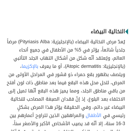
النخالية البيضاء
يُعدّ مرض النخالية البيضاء (بالإنجليزية: Pityriasis Alba) مرضاً
جلدياً شائعاً، يؤثر في 5% من الأطفال في جميع أنحاء
العالم، ويُعتقد أنّه شكل من أشكال التهاب الجلد التأتبي
(بالإنجليزية: Atopic dermatitis)، أو ما يعرف
بالإكزيما
،
ويتصف بظهور بقع حمراء ذو قشور في المراحل الأولى من
المرض، لتحل محل هذه البقع فيما بعد مناطق ذات لون أفتح
من باقي مناطق الجلد، ومما يميز هذه البقع أنّها تميل إلى
الاختفاء بعد البلوغ، إذ إنّ فقدان الصبغة المصاحب للنخالية
البيضاء غير دائم، وفي الحقيقة يؤثر هذا المرض بشكلٍ
رئيسي في
الأطفال
والمراهقين الذين تتراوح أعمارهم بين
3-16 سنة، إلا أنّه قد يصيب الأشخاص الأكبر والأصغر سناً،