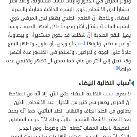
ويؤثر المرض في الذكور والإناث بنسب متساوية، ويُعدّ أكثر
انتشاراً لدى الأشخاص ذوي البشرة الداكنة مقارنةً بالبشرة
البيضاء، ويلاحظ أنّ الطفح الجلدي يظهر لدى المرضى ذوي
البشرة الفاتحة بشكل أكثر وضوحاً خلال أشهر الصيف، ومما
يميز البقع الجلدية أنّ شكلها قد يكون مستديراً، أو بيضاوياً،
أو غير منتظم، ولونها
أحمر
، أو وردي، أو ملون، وتظهر البقع
عادةً على الوجه والذراعين، وتستمر في الظهور عدة أشهر،
وقد تصل إلى أكثر من عام، كما يمكن أن تظهر وتختفي عدة
مرات.
[١]
[٢]
أسباب النخالية البيضاء
لا يعرف
سبب
النخالية البيضاء حتى الآن، إلا أنّه من الملاحظ
أنّ المرض يظهر في كثير من الأحيان عند الأشخاص الذين
يعانون من الجلد الجاف والتهاب الجلد التأتبي، كما أنّه يحدث
بعد التعرّض لأشعة الشمس غالباً، وذلك لأنّ دباغة المناطق
المحيطة بالجلد المصاب تجعله أكثر وضوحاً، ومن الجدير
بالذكر أنّ بعض العوامل يُعتقد أنّها ذات صلة بحدوث المرض،