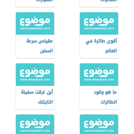
أقوى طائرة في
مقياس سرعة
العالم
السفن
ما هو وقود
أين غرقت سفينة
الطائرات
التايتنك