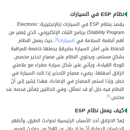
نظام ESP في السيارات
يقصد بنظام ESP في السيارات (بالإنجليزية: Electronic
Stability Program) برنامج الثبات الإلكتروني، الذي يُعتبر من
أهم أنظمة السلامة في
السيارات
[١]
، حيث يعمل النظام
للحفاظ على أمان السيارة بطريقةٍ يجعلها خاضعة للمراقبة
بشكلٍ مستمر، ويحتوي النظام على مصباحٍ تحذير مخصص
للوحة القيادة، ويأتي على شكل سيارة صفراء مع علامتي
انزلاق أسفلها، يضيء مصباح التحذير إذا كنت السيارة في
خطر، وإذا استمر المصباح في الإضاءة، فهذا يُشير إلى أنّ
النظام فيه خلل أو قد تعطّل، وفي الحالتين يُفضّل فحصه عند
مختص.
[٢]
كيف يعمل نظام ESP
يُعدّ الانزلاق أحد الأسباب الرئيسية لحوادث الطرق، وتُظهر
الدراسات الدولية أنّ ما لا يقل عن 40% من حوادث المرور