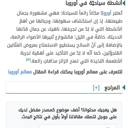
أنشطة سياحيّة في أوروبا
تُعتبَر
أوروبّا
مكاناً رائعاً للسياحة؛ فهي مشهورة بجمال
طبيعتها، إذ إن استكشاف سهولها، وجبالها من أهمّ
الأنشطة التي لا بُدّ من تجربتها، ناهيك عن جمال مُدُنها
الحديثة، خاصّةً في الليل؛ فالشوارع تُنيرها الأضواء الرائعة،
بالإضافة إلى أنّ السائح يستطيع الاستمتاع بعروض الفنّانين
المُتجوِّلين، كما أنّه لا بُدّ من التأكيد على أهمّية تجربة
الأطعمة اللذيذة التي تمنح الزائرَ مذاقاتٍ رائعة.
[١٩]
للتعرف على معالم أوروبا يمكنك قراءة المقال
معالم أوروبا
المراجع
هل يعجبك محتوانا؟ أضف موضوع كمصدر مفضل لديك
على جوجل لتصلك مقالاتنا أولاً بأول في نتائج البحث.