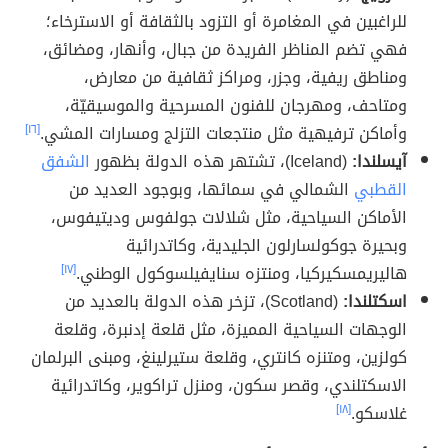
للراغبين في المغامرة أو التزود بالثقافة أو الاسترخاء؛
فهي تضم المناظر الفريدة من جبال، وأنهار، ومضائق،
ومناطق ريفية، وجزر، ومراكز ثقافية من معارض،
ومتاحف، ومهرجان للفنون المسرحية والموسيقيّة،
وأماكن ترفيهية مثل منتجعات التزلج ومسارات المشي.
[١٦]
آيسلندا:
(Iceland)، تشتهر هذه الدولة بظهور
الشفق
القطبي
الشمالي في سمائها، وبوجود العديد من
الأماكن السياحية، مثل شلالات جولفوس وديتيفوس،
وبحيرة جوكولسارلون الجليدية، وكاتدرائية
هاليريمسكيركيا، ومنتزه سنايفيلسوكول الوطني.
[١٧]
اسكتلندا:
(Scotland)، تزخر هذه الدولة بالعديد من
الوجهات السياحية المميزة، مثل قلعة إدنبرة، وقلعة
كولزين، ومتنزه كانتري، وقلعة ستيرلينغ، ومبنى البرلمان
الاسكتلندي، وقصر سكون، ومنزل تراكوير، وكاتدرائية
غلاسكو.
[١٨]