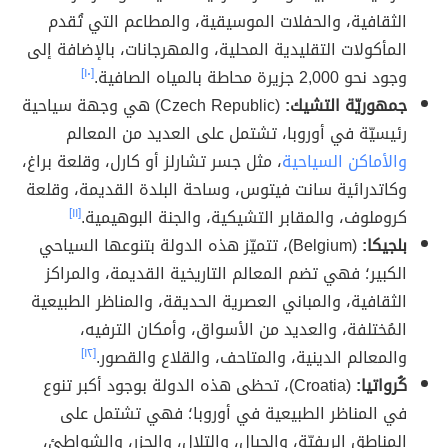
الثقافية، والحفلات الموسيقية، والمطاعم التي تُقدم
المأكولات التقليدية المحلية، والمهرجانات، بالإضافة إلى
وجود نحو 2,000 جزيرة محاطة بالمياه الصافية.
[١٠]
جمهوريّة التشيك:
(Czech Republic) هي وجهة سياحية
رئيسيّة في أوروبا، تشتمل على العديد من المعالم
والأماكن السياحية
، مثل جسر تشارلز أو كارل، وقلعة براغ،
وكاتدرائية سانت فيتوس، وساحة البلدة القديمة، وقلعة
كروملوف، والمقابر التشيكية، والجنة البوهيمية.
[١١]
بلجيكا:
(Belgium)، تتميّز هذه الدولة بتنوعها السياحي
الكبير؛ فهي تضم المعالم التاريخية القديمة، والمراكز
الثقافية، والمباني العصرية الحديقة، والمناظر الطبيعية
المُختلفة، والعديد من الأسواق، وأمكان الترفيه،
والمعالم الدينية، والمتاحف، والقلاع والقصور.
[١٢]
كُرواتيا:
(Croatia)، تحظى هذه الدولة بوجود أكبر تنوع
في المناظر الطبيعية في أوروبا؛ فهي تشتمل على
المناطق الريفيّة، والجبال، والتلال، والجزر، والشواطئ،