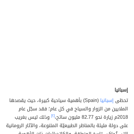
إسبانيا
تحظى
إسبانيا
(Spain) بأهمية سياحية كبيرة، حيث يقصدها
الملايين من الزوار والسياح في كل عام؛ فقد سجّل عام
2018م زيارة نحو 82.77 مليون سائح،
[٢]
وذلك ليس بغريب
على دولة مليئة بالمناظر الطبيعيّة المتنوعة، والآثار الرومانية
التي تُحاكي تاريخ المنطقة، والكاتدرائيات ذات الأهمية