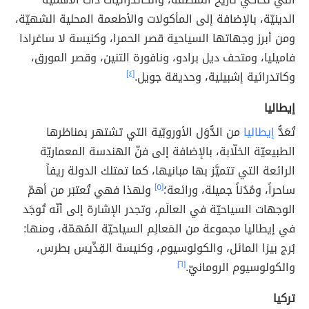
الدينيّة، بالإضافة إلى المأكولات والأطعمة المحلية الشهيّة،
ومن أبرز وجهاتها السياحية قصر الحمرا، وكنيسة لا ساغرادا
فاميليا، ومتحف ديل برادو، ونافورة التنين، وقصر المورق،
وكاتدرائية إشبيلية، وحديقة جويل.
[٤]
إيطاليا
تُعَدُّ
إيطاليا
من الدُّوَل الأوروبّية التي تشتهر بمناظرها
الطبيعيّة الخلّابة، بالإضافة إلى فنّ الهندسة المعماريّة
الرائعة التي تتميَّز بها مبانيها، كما تمتلك الدولة ريفاً
ساحراً، ومُدُناً جميلة، ورائعة؛
[٥]
ولهذا فهي تُعتبَر من أهمّ
الوجهات السياحيّة في العالَم، وتجدر الإشارة إلى أنّه تُوجَد
في إيطاليا مجموعة من المَعالِم السياحيّة المُهمّة، ومنها:
بُرج بيزا المائل، والكولوسيوم، وكنيسة القِدِّيس بطرس،
والكولوسيوم الرومانيّ.
[٦]
تركيا