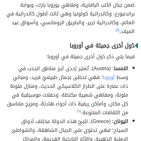
ضمن جبال الألب البافارية، وملاهي يوروبا بارك، وبوابة
براندنبورغ، وكاتدرائية كولونيا وهي ثالث أطول كاتدرائية في
العالم، وكاتدرائية ترير، والطريق الرومانسي، وأسواق عيد
الميلاد.
[٨]
دُول أخرى جميلة في أوروبا
فيما يلي ذكر دُول أخرى جميلة في أوروبا:
النمسا:
(Austria)، تُعتبر إحدى أبرز مناطق الجذب في
وسط
أوروبا
؛ فهي تحظى بجمال طبيعيّ فريد، ومباني
ذات عمارة على الطراز الكلاسيكي الحديث، ومنازل ملونة
ملونة، ومقاهي شعبية مكتظة، وحفلات موسيقية في
كل مكان، وأماكن ريفية ذات أجواء هادئة، ومزيج متناسق
من الثقافات المتنوعة.
[٩]
اليونان:
(Greece)، تلبيّ هذه الدولة مختلف أذواق
السياح؛ فهي تحتوي على الجبال الشاهقة، والشواطئ
الرملية الذهبية، والآثار التارخية القديمة، والمراكز