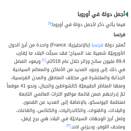
أجمل دولة في أوروبا
فيما يأتي ذكر لأجمل دولة في أوروبا:
[١]
فرنسا
تُعتبر دولة
فرنسا
(بالإنجليزية: France) واحدة من أبرز الدول
الأوروبيّة شعبية عند السياح؛ فقد سجلّت البلاد ما يُقارب
89.4 مليون سائح وزائر خلال عام 2018م،
[٢]
ويعود الفضل
في ذلك إلى وجود العديد من الأماكن والمعالم السياحية
الجذابة والمنتشرة في مختلف المناطق والمدن الفرنسية،
ومنها المناظر الطبيعيّة كالشواطئ والجبال، ونحو 41 موقعاً
تمّ إدراجهم ضمن قائمة مواقع التراث العالمي التابعة
لمنظمة اليونسكو، بالإضافة إلى العديد من القصور،
والبلدات، والقنوات، والكاتدرائيات، والكنائس، والقاعات،
ولعل أبرز الوجهات السياحيّة في البلاد هي برج إيفل،
ومتحف اللوفر، وديزني لاند.
[٣]