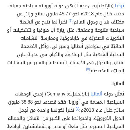
تركيا
(بالإنجليزية: Turkey) هي دولة أوروبيّة سياحيّة جميلة،
جذبت خلال عام 2018م نحو 45.77 مليون سائح وزائر من
مختلف بلدان ودول العالم؛
[٢]
نظراً لما تتيح من أنشطة
سياحية متنوعة وممتعة، مثل زيارة آيا صوفيا والتشكيلات أو
التكوينات الصخريّة في كابادوكيا، وممارسة النشاطات
المائيّة في شواطئ أنطاليا وسيرالي، وأكل الأطعمة
المحلية الشهية مثل البقلاوة، والكباب في مدينة غازي
عنتاب، والتجوّل في الأسواق المكتظة، والسير عبر المسارات
الجبليّة المخصصة.
[٧]
ألمانيا
تُمثّل دولة
ألمانيا
(بالإنجليزية: Germany) إحدى الوجهات
السياحية المهمة في أوروبا؛ فقد قصدها نحو 38.88 مليون
سائح خلال عام 2018م؛
[٢]
نظراً لكونها واحدة من أجمل
الدول الأوروبيّة، واحتوائها على الكثير من الأماكن والمعالم
السياحية المميزة، مثل قلعة أو قصر نويشفانشتاين الواقعة