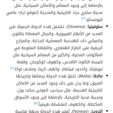
بالإضافة إلى وجود المعالم والأماكن السياحية، مثل
مدينة ستاري جراد التاريخية والمدرجة كموقع تراث عالمي
لليونسكو.
[١٣]
سلوفينيا:
(Slovenia)، تشتمل هذه الدولة الجميلة على
العديد من الأنهار الفيروزية، والجبال المغطاة بالثلوج،
والمباني ذات الهندسة المعمارية الجذابة، والمزارع
الريفية على الطراز الهنغاري، والثقافة المتنوعة في
المأكولات المحلية، والكثير من المعالم السياحية مثل
كنيسة الثالوث الأقدس، وكهوف كوكوجان، وقلعة
ليوبليانا، وأخدود فينتغار، وكهف كرينا، ومتحف لوكا.
[١٤]
مالطا:
(Malta)، تتميّز هذه الدولة بجمالها وتاريخها
العريق، وما يدل على ذلك وجود العديد من الأماكن
التاريخية القديمة، مثل سراديب الموتى سانت بول،
ومدينة مدينا التاريخية، بالإضافة إلى وجود الأسواق
المكتظة، والكهوف المتشطة طبيعياً.
[١٥]
النرويج:
(Norway)، تُعتبر هذه الدولة وجهة مناسبة