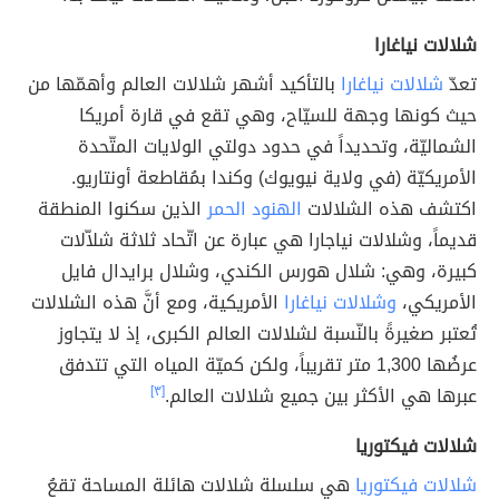
شلالات نياغارا
تعدّ
شلالات نياغارا
بالتأكيد أشهر شلالات العالم وأهمّها من
حيث كونها وجهة للسيّاح، وهي تقع في قارة أمريكا
الشماليّة، وتحديداً في حدود دولتي الولايات المتّحدة
الأمريكيّة (في ولاية نيويوك) وكندا بمُقاطعة أونتاريو.
اكتشف هذه الشلالات
الهنود الحمر
الذين سكنوا المنطقة
قديماً، وشلالات نياجارا هي عبارة عن اتّحاد ثلاثة شلاّلات
كبيرة، وهي: شلال هورس الكندي، وشلال برايدال فايل
الأمريكي،
وشلالات نياغارا
الأمريكية، ومع أنَّ هذه الشلالات
تُعتبر صغيرةً بالنّسبة لشلالات العالم الكبرى، إذ لا يتجاوز
عرضُها 1,300 متر تقريباً، ولكن كميّة المياه التي تتدفق
عبرها هي الأكثر بين جميع شلالات العالم.
[٣]
شلالات فيكتوريا
شلالات فيكتوريا
هي سلسلة شلالات هائلة المساحة تقعُ