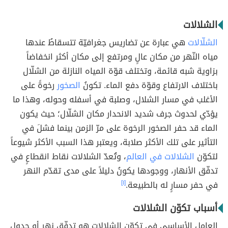
الشلالات
الشلّالات
هي عبارة عن تضاريس جغرافيّة تتسقاطُ عندها
مياه النّهر من مكان عالٍ ومرتفع إلى مكان أكثر انخفاضاً
بزاوية شبه قائمة، وتختلف قوّة المياه النازلة من الشلّال
باختلاف الارتفاع وقوّة دفع الماء. تكونُ
الصخور
رخوةً على
الأغلب في مسار الشلال، وصلبة في أسفله وحوله، وهذا ما
يؤدّي لحدوث جرف شديد الانحدار مكان الشلّال؛ حيث يكون
الماء قد حفر الصخور الرخوة على مرّ الزمن بينما فشلَ في
التأثير على تلك الأكثر صلابة، ويعتبر هذا السبب الأكثر شيوعاً
لتكوّن
الشلالات في العالم
، وتُعدّ الشلالات نقاط انقطاعٍ في
تدفّق الأنهار، ووجودها يكونُ دليلاً على مدى تقدّم النهر
في حفر مسارٍ له بالطبيعة.
[١]
أسباب تكوّن الشلالات
العامل الأساسي في تكوّن الشلالات هو تدفّق نهر أو جدولٍ