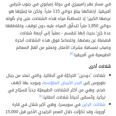
في مسار نهر زاميبيزي في دولة زمبابوي في جنوب شرقي
أفريقيا. ارتفاعُها يبلغ حوالي 115 متراً، ولكن ما يُميّزها هو
عرضها الكبير؛ إذ تتساقطُ مياه هذه الشلالات على وادٍ طُوله
حوالي 1,850 متراً تتدفَّق المياه عليه دون توقف، وتقاطعُها
عدة جُزرٍ؛ بحيث إنها تنقسم - عملياً إلى أربعة شلالات
مُنفصلة عن بعضها، وتتصاعدُ فوق هذه الشلالات أبخرة
وضباب لمسافة عشرات الأمتار، وتعتبر من أهمّ المعالم
الطبيعية في أفريقيا.
[٣]
شلالات أخرى
شلالات "دودين" التركيّة في أنطاليا، والتي تمتد من جبال
طوروس إلى
البحر الأبيض المتوّسط
، ويوجد بها كهف
ضخم، وهي من أكثر الشلالات الطبيعيّة جذباً للسيّاح في
تركيا، وتُسمّى أحياناً شلالات أنطاليا.
[٤]
شلالات الراين
في سويسرا، وهي أكبر شلال في قارة
أوروبا، وقد تكوَّنت خلال العصر الجليدي الأخير قبل 15,000