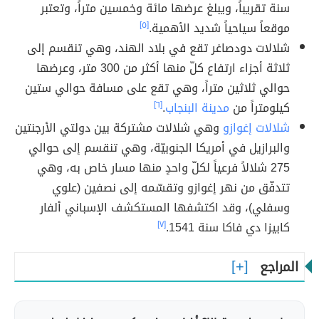
سنة تقريباً، ويبلغ عرضها مائة وخمسين متراً، وتعتبر
موقعاً سياحياً شديد الأهمية.
[٥]
شلالات دودصاغر تقع في بلاد الهند، وهي تنقسم إلى
ثلاثة أجزاء ارتفاع كلّ منها أكثر من 300 متر، وعرضها
حوالي ثلاثين متراً، وهي تقع على مسافة حوالي ستين
كيلومتراً من
مدينة البنجاب
.
[٦]
شلالات إغوازو
وهي شلالات مشتركة بين دولتي الأرجنتين
والبرازيل في أمريكا الجنوبيّة، وهي تنقسم إلى حوالي
275 شلالاً فرعياً لكلّ واحدٍ منها مسار خاص به، وهي
تتدفّق من نهر إغوازو وتقسّمه إلى نصفين (علوي
وسفلي)، وقد اكتشفها المستكشف الإسباني ألفار
كابيزا دي فاكا سنة 1541.
[٧]
المراجع