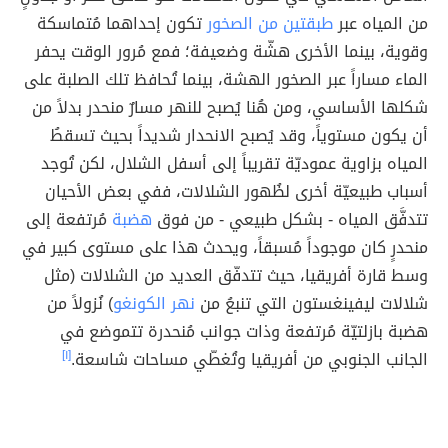
من المياه عبر
طبقتين من الصخور
تكون إحداهما مُتماسكة
وقوية، بينما الأخرى هشّة وضعيفة؛ فمع مُرور الوقت يحفر
الماء مساراً عبر الصخور الهشة، بينما تُحافظ تلك الصلبة على
شكلها الأساسي، ومن هُنا يُصبح للنهر مسارٌ منحدر بدلاً من
أن يكون مستوياً، وقد يُصبح الانحدار شديداً بحيث تسقطُ
المياه بزاوية عموديّة تقريباً إلى أسفل الشلال، لكن تُوجد
أسباب طبيعيّة أخرى لظُهور الشلالات، ففي بعض الأحيان
تتدفَّق المياه - بشكل طبيعي - من فوق
هضبة
مُرتفعة إلى
منحدرٍ كان موجوداً مُسبقاً، ويحدث هذا على مستوى كبير في
وسط قارة أفريقيا، حيث تتدفّق العديد من الشلالات (مثل
شلالات ليفينغستون التي تنبعُ من
نهر الكونغو
) نُزولاً من
هضبة بازلتيّة مُرتفعة وذات جوانب مُنحدرة تتموضع في
الجانب الجنوبي من أفريقيا وتُغطّي مساحات شاسعة.
[١]