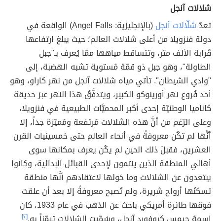
شلالات آنجل
تعدّ
شلّالات آنجل
(بالإنجليزية: Angel Falls) الواقعة في
دولة فنزويلا من أعلى شلالات العالم؛ حيث يبلغ ارتفاعها
قُرابة الألف متر، وتتساقط مياهها ممّا يُعرف بـ"جبل
الطاولة"، وهو جبل ذو قمّة مُستوية تشبه الهضبة، إلى
"وادي الشيطان". تأتي مياه شلالات آنجل من نهر كاراو، وهو
أحد فُروع نهر أورينوكو الكبير، ويتدفَّقُ هذا النهر عبرَ حديقة
كاناميا الوطنيّة إحدى أكبر المحميَّات الطبيعية في فنزويلا،
وعلى الرّغم من أنَّ هذه الشلالات مُرتفعة ومُميّزة جداً، إلا
أنَّها لم تكُن معروفةً في أنحاء العالم حتى خمسينيات القرن
العشرين، فقبلَ ذلك الحين لم يكُن يعرف بمكانها سوى
أهالي المنطقة الذين ينتمون لإحدى القبائل البدائية، وكانوا
يبتعدون عن الشلالات وما حَولها لاعتقادهم أنَّها منطقة
تسكنُها أرواح شريرة، ولم تُصبح معروفةً إلا بعد أن علقت
فوقها طائرة أمريكي باحث عن الذهب في عام 1933، كان
اسمهُ جيمس كروفورد آنجل، وسُمّيت الشلالات تيمّناً به.
[٢]