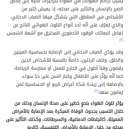
يُسبّب تراكم الملوثات في الهواء بتركيزات عالية إلى إلحاق
الضرر بالإنسان والتأثير على صحته، إذ يعيش كثير من
الأشخاص في المناطق التي يتشكّل فيها الضباب الدخاني،
والذي يُعرّف على أنّه أحد أنواع التلوث الهوائي الناتج عن
تفاعل انبعاثات الوقود الأحفوري المحترق مع أشعة الشمس.
[٣]
وقد يؤدّي الضباب الدخاني إلى الإصابة بحساسية العينين
والحلق، وتلف الرئتين، خاصةً بالنسبة للأشخاص الذين
يقضون وقتاً أطول في الخارج للعمل أو ممارسة الرياضة،
كما أنّه يؤثّر على الأطفال وكبار السن على حدّ سواء،
بالإضافة إلى زيادة شدّة أعراض الربو أو الحساسية لمن
يُعانون منها.
[٣]
يؤثر تلوث الهواء بنحوٍ خطير على صحة الإنسان وذلك من
خلال التسبب بحدوث الوفاة المبكرة بعد الإصابة بالأمراض
المميتة، كالجلطات الدماغية، والسرطانات، وكذلك التأثير على
صحته من خلال الإصابة بالأمراض التنفسية، كالربو