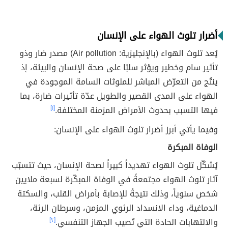
أضرار تلوث الهواء على الإنسان
يُعد تلوث الهواء (بالإنجليزية: Air pollution) مصدر ضار وذو
تأثير سام وخطير ويؤثر سلبًا على صحة الإنسان والبيئة، إذ
ينتُج من التعرّض المباشر للملوثات السامة الموجودة في
الهواء على المدى القصير والطويل عدّة تأثيرات ضارة، بما
فيها التسبب بحدوث الأمراض المزمنة المختلفة.
[١]
وفيما يأتي أبرز أضرار تلوث الهواء على الإنسان:
الوفاة المبكرة
يُشكّل تلوث الهواء تهديداً كبيراً لصحة الإنسان، حيث تتسبّب
آثار تلوث الهواء مجتمعةً في الوفاة المبكّرة لسبعة ملايين
شخص سنوياً، وذلك نتيجةً للإصابة بأمراض القلب، والسكتة
الدماغية، وداء الانسداد الرئوي المزمن، وسرطان الرئة،
والالتهابات الحادة التي تُصيب الجهاز التنفسي.
[٢]