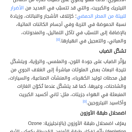
النيتريك والكبريت، والتي قد تتسبّب في العديد من
الأضرار
للبيئة من المطر الحمضي
؛ كإتلاف الأشجار والنباتات، وزيادة
نسبة الحموضة في التربة وفي أجسام الكائنات المائية،
بالإضافة إلى التسبّب في تآكل التماثيل، والمنحوتات،
والمباني، والتعجيل في انهيارها.
[٥]
تشكّل الضباب
يؤثّر الضباب على جودة اللون، والملمس، والرؤية، ويتشكّل
نتيجة انبعاث بعض الملوثات مباشرةً إلى الغلاف الجوي من
قِبل محطات توليد الكهرباء، والمنشآت الصناعية، والسيارات،
والشاحنات، وغيرها، كما قد يتشكّل عندما تُكوّن الغازات
المنبعثة في الهواء جزيئات، مثل: ثاني أكسيد الكبريت
وأكاسيد النيتروجين.
[٥]
اضمحلال طبقة الأوزون
يعرُف اضمحلال طبقة الأوزون (بالإنجليزية: Ozone
depletion) بأنّه تفكك طبقة الأوزون المُحيطة بكوكب الأرض