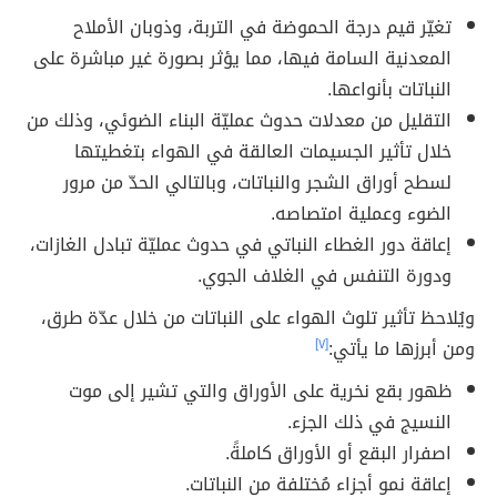
تغيّر قيم درجة الحموضة في التربة، وذوبان الأملاح
المعدنية السامة فيها، مما يؤثر بصورة غير مباشرة على
النباتات بأنواعها.
التقليل من معدلات حدوث عمليّة البناء الضوئي، وذلك من
خلال تأثير الجسيمات العالقة في الهواء بتغطيتها
لسطح أوراق الشجر والنباتات، وبالتالي الحدّ من مرور
الضوء وعملية امتصاصه.
إعاقة دور الغطاء النباتي في حدوث عمليّة تبادل الغازات،
ودورة التنفس في الغلاف الجوي.
ويُلاحظ تأثير تلوث الهواء على النباتات من خلال عدّة طرق،
ومن أبرزها ما يأتي:
[٧]
ظهور بقع نخرية على الأوراق والتي تشير إلى موت
النسيج في ذلك الجزء.
اصفرار البقع أو الأوراق كاملةً.
إعاقة نمو أجزاء مُختلفة من النباتات.