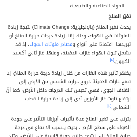
المواد الصناعية والطبيعية.
تغيّر المناخ
يحدث تغير المناخ (بالإنجليزية: Climate Change) نتيجة زيادة
الملوثات في الهواء، وذلك إمّا بزيادة درجات حرارة المناخ أو
تبريدها، اعتمادًا على أنواع و
مصادر ملوثات الهواء
، إذ قد
يشمل تلوث الهواء غازات الدفيئة، ومنها: غاز ثاني أكسيد
الكربون.
[١٠]
يظهر تأثير هذه الغازات من خلال زيادة درجة حرارة المناخ، إذ
تمنع غازات الدفيئة خروج حرارة الشمس من الأرض إلى
الغلاف الجوي، فهي تحبس تلك الدرجات داخل الأرض، كما أنّ
ارتفاع تلوث غاز الأوزون أدى إلى زيادة حرارة القطب
الشمالي.
[١٠]
يترتب على تغير المناخ عدة تأثيرات أبرزها التأثير على جودة
الهواء على سطح الأرض، بحيث يتسبب الارتفاع في درجة
حرارة المناخ إلى نشوء حالات جوية قاسية على الأرض، مثل: