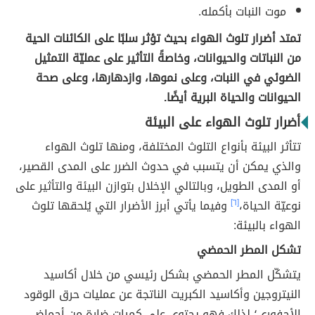
موت النبات بأكمله.
تمتد أضرار تلوث الهواء بحيث تؤثر سلبًا على الكائنات الحية
من النباتات والحيوانات، وخاصةً التأثير على عمليّة التمثيل
الضوئي في النبات، وعلى نموها، وازدهارها، وعلى صحة
الحيوانات والحياة البرية أيضًا.
أضرار تلوث الهواء على البيئة
تتأثر البيئة بأنواع التلوث المختلفة، ومنها تلوث الهواء
والذي يمكن أن يتسبب في حدوث الضرر على المدى القصير،
أو المدى الطويل، وبالتالي الإخلال بتوازن البيئة والتأثير على
نوعيّة الحياة،
[٦]
وفيما يأتي أبرز الأضرار التي يُلحقها تلوث
الهواء بالبيئة:
تشكل المطر الحمضي
يتشكّل المطر الحمضي بشكل رئيسي من خلال أكاسيد
النيتروجين وأكاسيد الكبريت الناتجة عن عمليات حرق الوقود
الأحفوري؛ لذلك فهو يحتوي على كميات ضارة من أحماض