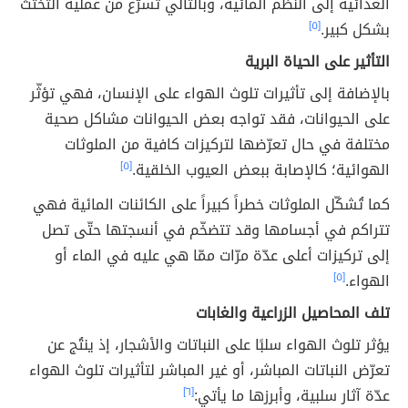
الغذائية إلى النظم المائية، وبالتالي تُسرّع من عملية التخثّث
بشكل كبير.
[٥]
التأثير على الحياة البرية
بالإضافة إلى تأثيرات تلوث الهواء على الإنسان، فهي تؤثّر
على الحيوانات، فقد تواجه بعض الحيوانات مشاكل صحية
مختلفة في حال تعرّضها لتركيزات كافية من الملوثات
الهوائية؛ كالإصابة ببعض العيوب الخلقية.
[٥]
كما تُشكّل الملوثات خطراً كبيراً على الكائنات المائية فهي
تتراكم في أجسامها وقد تتضخّم في أنسجتها حتّى تصل
إلى تركيزات أعلى عدّة مرّات ممّا هي عليه في الماء أو
الهواء.
[٥]
تلف المحاصيل الزراعية والغابات
يؤثر تلوث الهواء سلبًا على النباتات والأشجار، إذ ينتُج عن
تعرّض النباتات المباشر، أو غير المباشر لتأثيرات تلوث الهواء
عدّة آثار سلبية، وأبرزها ما يأتي:
[٦]