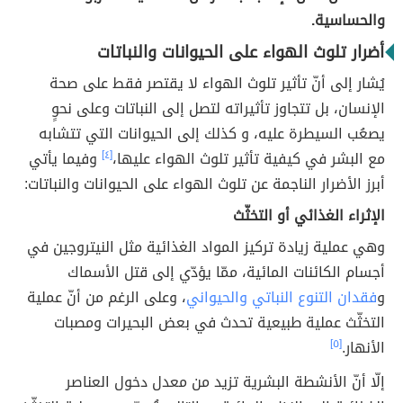
والحساسية.
أضرار تلوث الهواء على الحيوانات والنباتات
يُشار إلى أنّ تأثير تلوث الهواء لا يقتصر فقط على صحة
الإنسان، بل تتجاوز تأثيراته لتصل إلى النباتات وعلى نحوٍ
يصعُب السيطرة عليه، و كذلك إلى الحيوانات التي تتشابه
مع البشر في كيفية تأثير تلوث الهواء عليها،
[٤]
وفيما يأتي
أبرز الأضرار الناجمة عن تلوث الهواء على الحيوانات والنباتات:
الإثراء الغذائي أو التخثّث
وهي عملية زيادة تركيز المواد الغذائية مثل النيتروجين في
أجسام الكائنات المائية، ممّا يؤدّي إلى قتل الأسماك
و
فقدان التنوع النباتي والحيواني
، وعلى الرغم من أنّ عملية
التخثّث عملية طبيعية تحدث في بعض البحيرات ومصبات
الأنهار.
[٥]
إلّا أنّ الأنشطة البشرية تزيد من معدل دخول العناصر