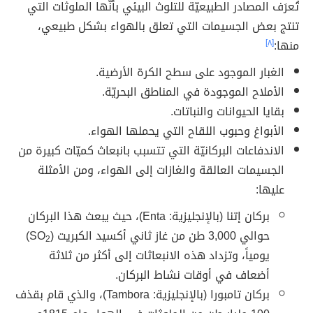
تُعرَف المصادر الطبيعيّة للتلوث البيئي بأنّها الملوثات التي
تنتج بعض الجسيمات التي تعلق بالهواء بشكل طبيعي،
منها:
[٨]
الغبار الموجود على سطح الكرة الأرضية.
الأملاح الموجودة في المناطق البحريّة.
بقايا الحيوانات والنباتات.
الأبواغ وحبوب اللقاح التي يحملها الهواء.
الاندفاعات البركانيّة التي تتسبب بانبعاث كميّات كبيرة من
الجسيمات العالقة والغازات إلى الهواء، ومن الأمثلة
عليها:
بركان إتنا (بالإنجليزية: Enta)، حيث يبعث هذا البركان
حوالي 3,000 طن من غاز ثاني أكسيد الكبريت (SO
)
2
يومياً، وتزداد هذه الانبعاثات إلى أكثر من ثلاثة
أضعاف في أوقات نشاط البركان.
بركان تامبورا (بالإنجليزية: Tambora)، والذي قام بقذف