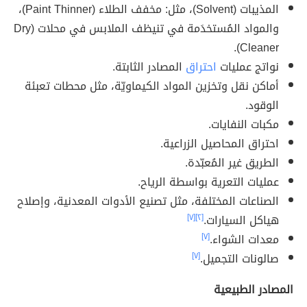
المذيبات (Solvent)، مثل: مخفف الطلاء (Paint Thinner)،
والمواد المُستخدَمة في تنيظف الملابس في محلات (Dry
Cleaner).
نواتج عمليات
احتراق
المصادر الثابتة.
أماكن نقل وتخزين المواد الكيماويّة، مثل محطات تعبئة
الوقود.
مكبات النفايات.
احتراق المحاصيل الزراعية.
الطريق غير المُعبّدة.
عمليات التعرية بواسطة الرياح.
الصناعات المختلفة، مثل تصنيع الأدوات المعدنية، وإصلاح
هياكل السيارات.
[٢]
[٧]
معدات الشواء.
[٧]
صالونات التجميل.
[٧]
المصادر الطبيعية