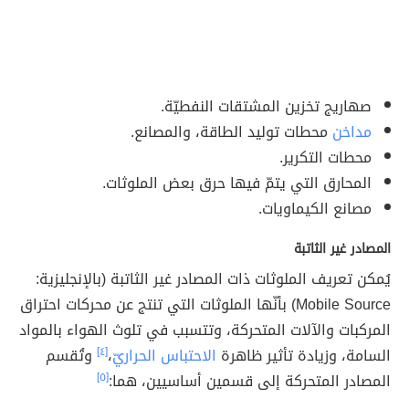
صهاريج تخزين المشتقات النفطيّة.
مداخن
محطات توليد الطاقة، والمصانع.
محطات التكرير.
المحارق التي يتمّ فيها حرق بعض الملوثات.
مصانع الكيماويات.
المصادر غير الثاتبة
يُمكن تعريف الملوثات ذات المصادر غير الثاتبة (بالإنجليزية:
Mobile Source) بأنّها الملوثات التي تنتج عن محركات احتراق
المركبات والآلات المتحركة، وتتسبب في تلوث الهواء بالمواد
السامة، وزيادة تأثير ظاهرة
الاحتباس الحراريّ
،
[٤]
وتُقسم
المصادر المتحركة إلى قسمين أساسيين، هما:
[٥]