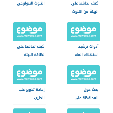
كيف نحافظ على
التلوث البيولوجي
البيئة من التلوث
أدوات ترشيد
كيف تحافظ على
استهلاك الماء
نظافة البيئة
بحث حول
إعادة تدوير علب
المحافظة على
الحليب
البيئة