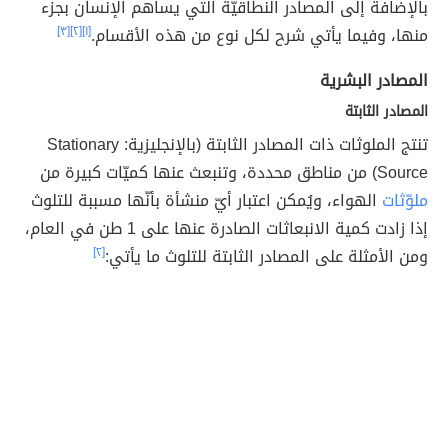
بالإضافة إلى المصادر النطاقيّة التي يساهم الإنسان بجزء
منها، وفيما يأتي شرح لكل نوع من هذه الأقسام.
[١]
[٢]
[٣]
المصادر البشرية
المصادر الثابتة
تنتج الملوثات ذات المصادر الثابتة (بالإنجليزية: Stationary
Source) من مناطق محددة، وتنبعث عنها كميّات كبيرة من
ملوّثات
الهواء، ويُمكن اعتبار أيّ منشأة بأنّها مسببة للتلوث
إذا زادت كمية الانبعاثات الصادرة عنها على 1 طن في العام،
ومن الأمثلة على المصادر الثابتة للتلوث ما يأتي:
[٢]