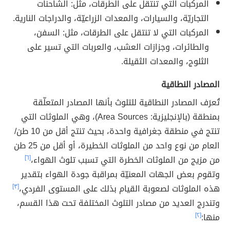
المركبات التي تنتقل على الطرقات، مثل: الشاحنات
التجاريّة، والسيارات، والمعدات الزراعيّة، والدراجات النارية.
المركبات التي لا تنتقل على الطرقات، مثل: السفن،
والطائرات، وجزازات العشب، والعربات التي تسير على
الثلوج، والمعدات الثقيلة.
المصادر النطاقية
تُعرَف المصادر النطاقية للتلوث بأنها المصادر المتعلّقة
بمنطقة (بالإنجليزية: Area Sources)، وهي الملوثات التي
تنتج في منطقة جغرافية واحدة، بحيث تنتج أقل من 10 طن/
العام من نوع واحد من الملوثات الخطيرة، أو أقل من 25 طن
من مزيج من الملوثات الخطرة التي تسبب تلوث الهواء،
[٦]
وتقوم بعض الجهات المعنيّة بمراقبة جودة الهواء بتقدير
هذه الملوثات لصعوبة القيام بذلك على المستوى الفردي،
[٣]
وتندرج العديد من مصادر التلوث المختلفة تحت هذا القسم،
منها:
[٢]