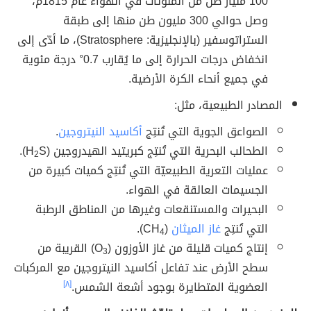
100 مليار طن من الملوثات في الهواء عام 1815م،
وصل حوالي 300 مليون طن منها إلى طبقة
الستراتوسفير (بالإنجليزية: Stratosphere)، ما أدّى إلى
انخفاض درجات الحرارة إلى ما يُقارب 0.7° درجة مئوية
في جميع أنحاء الكرة الأرضية.
المصادر الطبيعية، مثل:
الصواعق الجوية التي تُنتِج
أكاسيد النيتروجين
.
الطحالب البحرية التي تُنتِج كبريتيد الهيدروجين (H
S).
2
عمليات التعرية الطبيعيّة التي تُنتِج كميات كبيرة من
الجسيمات العالقة في الهواء.
البحيرات والمستنقعات وغيرها من المناطق الرطبة
التي تُنتِج
غاز الميثان
(CH
).
4
إنتاج كميات قليلة من غاز الأوزون (O
) القريبة من
3
سطح الأرض عند تفاعل أكاسيد النيتروجين مع المركبات
العضوية المتطايرة بوجود أشعة الشمس.
[٨]