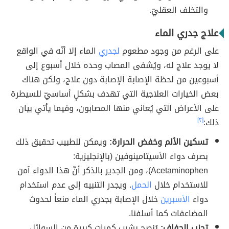
والتخلف العقليّ.
علاج جدري الماء
على الرغم من وجود مطعوم
لجدري
الماء إلا أنّه في الواقع
لا يوجد علاج له، ويُشفى المصاب وحده خلال أسبوع إلى
أسبوعين من لحظة الإصابة الإصابة دون علاج، ولكن هناك
بعض الخيارات العلاجية التي تهدف بشكلٍ أساسيّ للسيطرة
على الأعراض التي يُعاني منها المصابون، وفيما يأتي بيان
ذلك:
[٢]
تسكين الألم وخفض الحرارة:
ويمكن للطبيب تحقيق ذلك
بصرف دواء الأسيتامينوفين (بالإنجليزية:
Acetaminophen)، ومن الجدير بالذكر أنّ هذا الدواء آمن
للاستخدام خلال
الحمل
. ويجدر التنبيه إلى عدم استخدام
دواء
الأسبرين
خلال الإصابة بجدري الماء منعاً لحدوث
المضاعفات كما أسلفنا.
تجنب الجفاف:
يُنصح بشرب كميات كبيرة من السوائل