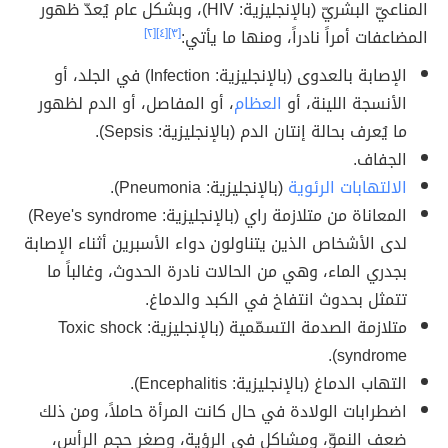
المناعيّ البشريّ (بالإنجليزية: HIV)، وبشكل عام يُعدّ ظهور
المضاعفات أمراً نادراً، ومنها ما يأتي:
[٣]
[٤]
[٢]
الإصابة بالعدوى (بالإنجليزية: Infection) في الجلد، أو
الأنسجة اللينة، أو
العظام
، أو المفاصل، أو الدم لظهور
ما يُعرف بحالة إنتان الدم (بالإنجليزية: Sepsis).
الجفاف.
الالتهابات الرئوية
(بالإنجليزية: Pneumonia).
المعاناة من متلازمة راي (بالإنجليزية: Reye's syndrome)
لدى الأشخاص الذين يتناولون دواء الأسبرين أثناء الإصابة
بجدري الماء، وهي من الحالات نادرة الحدوث، وغالباً ما
تتمثل بحدوث انتفاخ في الكبد والدماغ.
متلازمة الصدمة التسمّمية (بالإنجليزية: Toxic shock
syndrome).
التهاب الدماغ (بالإنجليزية: Encephalitis).
اضطرابات الولادة في حال كانت المرأة حاملاً، ومن ذلك
ضعف النموّ، ومشاكل في الرؤية، وصغر حجم الرأس،