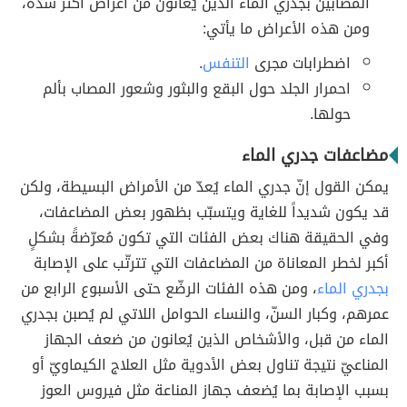
المصابين بجدري الماء الذين يُعانون من أعراض أكثر شدة،
ومن هذه الأعراض ما يأتي:
اضطرابات مجرى
التنفس
.
احمرار الجلد حول البقع والبثور وشعور المصاب بألم
حولها.
مضاعفات جدري الماء
يمكن القول إنّ جدري الماء يُعدّ من الأمراض البسيطة، ولكن
قد يكون شديداً للغاية ويتسبّب بظهور بعض المضاعفات،
وفي الحقيقة هناك بعض الفئات التي تكون مُعرّضةً بشكلٍ
أكبر لخطر المعاناة من المضاعفات التي تترتّب على الإصابة
بجدري الماء
، ومن هذه الفئات الرضّع حتى الأسبوع الرابع من
عمرهم، وكبار السنّ، والنساء الحوامل اللاتي لم يُصبن بجدري
الماء من قبل، والأشخاص الذين يُعانون من ضعف الجهاز
المناعيّ نتيجة تناول بعض الأدوية مثل العلاج الكيماويّ أو
بسبب الإصابة بما يُضعف جهاز المناعة مثل فيروس العوز