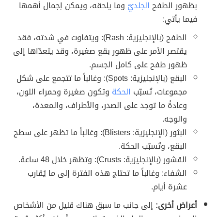
بظهور الطفح
الجلديّ
وما يلحقه، ويمكن إجمال أهمها
فيما يأتي:
الطفح (بالإنجليزية: Rash): ويتفاوت في شدته، فقد
يقتصر الأمر على ظهور بقع صغيرة، وقد يتعدّاها إلى
ظهور طفح على كامل الجسم.
البقع (بالإنجليزية: Spots): وغالباً ما تتجمع على شكل
مجموعات، تُسبّب
الحكة
وتكون صغيرة وحمراء اللون،
وعادةً ما توجد على الصدر، والأطراف، والمعدة،
والوجه.
البثور (الإنجليزية: Blisters): وغالباً ما تظهر على سطح
البقع، وتُسبّب الحكة.
القشور (بالإنجليزية: Crusts): وتظهر خلال 48 ساعة.
الشفاء: وغالباً ما تحتاج هذه الفترة إلى ما يُقارب
عشرة أيام.
أعراض أخرى:
إلى جانب ما سبق هناك قليل من الأشخاص