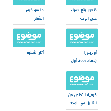
ظهور بقع حمراء
ما هو كيس
على الوجه
الشعر
أوبزيلورا
آثار الثعلبة
(opzelura): أول
دواء يُعيد التصبغ
لمرضى البهاق
كيفية التخلص من
الثآليل في الوجه