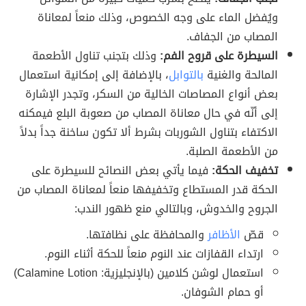
ويُفضل الماء على وجه الخصوص، وذلك منعاً لمعاناة
المصاب من الجفاف.
السيطرة على قروح الفم:
وذلك بتجنب تناول الأطعمة
المالحة والغنية
بالتوابل
، بالإضافة إلى إمكانية استعمال
بعض أنواع المصاصات الخالية من السكر، وتجدر الإشارة
إلى أنّه في حال معاناة المصاب من صعوبة البلع فيمكنه
الاكتفاء بتناول الشوربات بشرط ألا تكون ساخنة جداً بدلاً
من الأطعمة الصلبة.
تخفيف الحكة:
فيما يأتي بعض النصائح للسيطرة على
الحكة قدر المستطاع وتخفيفها منعاً لمعاناة المصاب من
الجروح والخدوش، وبالتالي منع ظهور الندب:
قصّ
الأظافر
والمحافظة على نظافتها.
ارتداء القفازات عند النوم منعاً للحكة أثناء النوم.
استعمال لوشن كلامين (بالإنجليزية: Calamine Lotion)
أو حمام الشوفان.