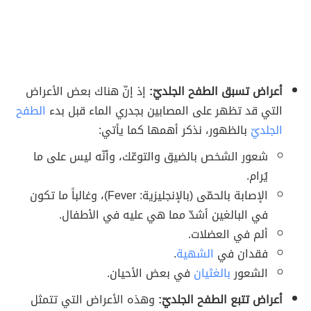
أعراض تسبق الطفح الجلديّ:
إذ إنّ هناك بعض الأعراض
التي قد تظهر على المصابين بجدري الماء قبل بدء
الطفح
الجلديّ
بالظهور، نذكر أهمها كما يأتي:
شعور الشخص بالضيق والتوعّك، وأنّه ليس على ما
يُرام.
الإصابة بالحمّى (بالإنجليزية: Fever)، وغالباً ما تكون
في البالغين أشدّ مما هي عليه في الأطفال.
ألم في العضلات.
فقدان في
الشهية
.
الشعور
بالغثيان
في بعض الأحيان.
أعراض تتبع الطفح الجلديّ:
وهذه الأعراض التي تتمثل