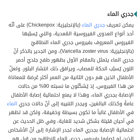
جدري الماء
يمكن تعريف
جدري الماء
(بالإنجليزية: Chickenpox) على أنّه
أحد أنواع العدوى الفيروسية المُعدية، والتي يُسبّبها
الفيروس المعروف بفيروس جدري الماء النطاقيّ
(بالإنجليزية: Varicella zoster virus)، ومن الجدير بالذكر أنّ
جدري الماء يتمثل بالمقام الأول بظهور طفح جلديّ أحمر
اللون يُسبّب الحكة للمصاب، ويرافق ذلك انتشار البثور. ولعلّ
الأطفال الذين هم دون الثانية من العمر أكثر عُرضة للمعاناة
من هذا الفيروس، إذ يُشكّلون ما نسبته 90% من حالات
الإصابة بجدري الماء، وهذا لا يمنع احتمالية إصابة الأطفال
عامةً وكذلك البالغين، ويجدر التنبيه إلى أنّ حالات جدري
الماء
في الأطفال غالباً ما تكون بسيطة وخفيفة، ولكن قد تظهر
في أحيان قليلة بشكل شديد للغاية، وفي ظل الحديث عن
احتمالية الإصابة بجدري الماء تجدر الإشارة إلى أنّ الأشخاص
الذين لم يُصابوا بفيروس جدري الماء النطاقيّ من قبل هم