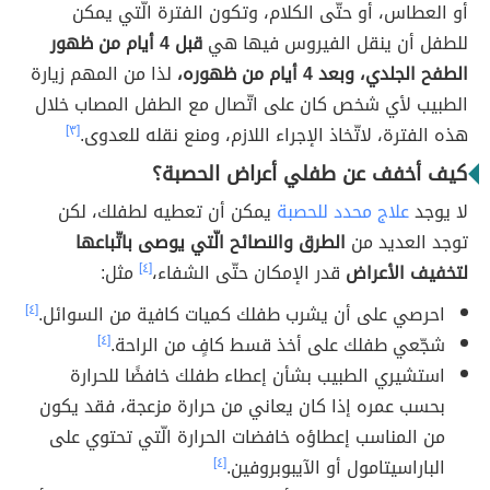
أو العطاس، أو حتّى الكلام، وتكون الفترة الّتي يمكن
للطفل أن ينقل الفيروس فيها هي
قبل 4 أيام من ظهور
الطفح الجلدي، وبعد 4 أيام من ظهوره،
لذا من المهم زيارة
الطبيب لأي شخص كان على اتّصال مع الطفل المصاب خلال
هذه الفترة، لاتّخاذ الإجراء اللازم، ومنع نقله للعدوى.
[٣]
كيف أخفف عن طفلي أعراض الحصبة؟
لا يوجد
علاج محدد للحصبة
يمكن أن تعطيه لطفلك، لكن
توجد العديد من
الطرق والنصائح الّتي يوصى باتّباعها
لتخفيف الأعراض
قدر الإمكان حتّى الشفاء،
[٤]
مثل:
احرصي على أن يشرب طفلك كميات كافية من السوائل.
[٤]
شجّعي طفلك على أخذ قسط كافٍ من الراحة.
[٤]
استشيري الطبيب بشأن إعطاء طفلك خافضًا للحرارة
بحسب عمره إذا كان يعاني من حرارة مزعجة، فقد يكون
من المناسب إعطاؤه خافضات الحرارة الّتي تحتوي على
الباراسيتامول أو الآيبوبروفين.
[٤]