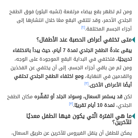
ومن ثم تظهر بقع بيضاء مرتفعة (تشبه البثور) فوق الطفح
الجلدي الأحمر، وقد تلتقي البقع معًا خلال انتشارها إلى
أجزاء الجسم المختلفة.
[٢]
متى تختفي أعراض الحصبة عند الأطفال؟
يبقى عادةً الطفح الجلدي لمدة 7 أيام، حيث يبدأ بالاختفاء
تدريجيًا،
فتختفي في البداية البقع الموجودة على الوجه،
ومن ثم من باقي أجزاء الجسم، إلى أن يختفي عن الفخذين
والقدمين في النهاية،
ومع اختفاء الطفح الجلدي تحتفي
أيضًا الأعراض الأخرى.
[٣]
لكن
قد يستمر السعال، وسواد الجلد أو تقشّره
مكان الطفح
الجلدي،
لمدة 10 أيام تقريبًا.
[٣]
ما هي الفترة الّتي يكون فيها الطفل معديًا
للآخرين؟
يمكن للطفل أن ينقل الفيروس للآخرين عن طريق السعال،