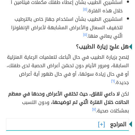
استشيري الطبيب بشأن إعطاء طفلك مكملات فيتامين أ
خلال هذه الفترة.
[٥]
استشيري الطبيب بشأن استخدام جهاز خاص بالترطيب
لتخفيف السعال والأعراض المشابهة لأعراض الإنفلونزا
الّتي يعاني منها.
[٥]
هل عليّ زيارة الطبيب؟
يُنصح بزيارة الطبيب في حال اتّباعك لتعلميات الرعاية المنزلية
السابقة، ومرور الأيام دون تحسّن أعراض الحصبة لدى طفلك،
أو في حال زيادة سوئها، أو في حال ظهور أية أعراض
جديدة.
[٦]
لكن
لا داعي للقلق، حيث تختفي الأعراض وحدها في معظم
الحالات خلال الفترة الّتي تم توضيحها،
ودون التسبب
بمشكلات صحية.
[٧]
المراجع