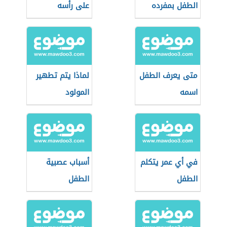
الطفل بمفرده
على رأسه
متى يعرف الطفل
لماذا يتم تطهير
اسمه
المولود
في أي عمر يتكلم
أسباب عصبية
الطفل
الطفل