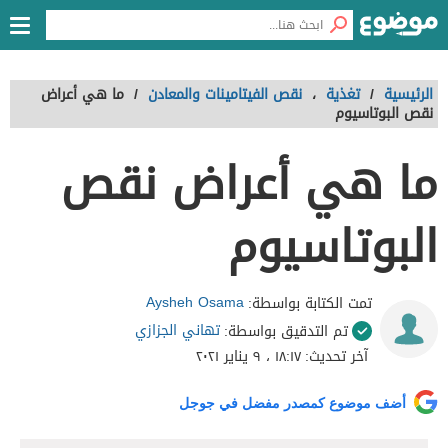
الرئيسية
/
تغذية
،
نقص الفيتامينات والمعادن
/
ما هي أعراض
نقص البوتاسيوم
ما هي أعراض نقص
البوتاسيوم
Aysheh Osama
تمت الكتابة بواسطة:
تهاني الجزازي
تم التدقيق بواسطة:
آخر تحديث:
١٨:١٧ ، ٩ يناير ٢٠٢١
أضف موضوع كمصدر مفضل في جوجل