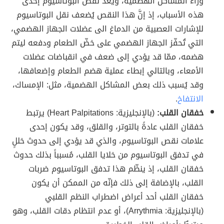
وراء المشاكل الهضميّة، ويُعدُّ نقص البوتاسيوم إحدى
هذه الأسباب، إذ إنَّ هذا النقص يُضعف نقل البوتاسيوم
للإشارات العصبية من الدماغ الى عضلات الجهاز الهضمي،
التي تُحفّز الجهاز الهضمي على خضّ الطعام ودفعه ليتم
هضمه، ممّا قد يؤدي إلى ضعف في انقباضات عضلات
الأمعاء، وبالتالي إبطاء عملية هضم الطعام وإضعافها،
وقد يُسبب ذلك بعض المشاكل الهضمية، مثل: الإمساك،
الانتفاخ
.
خفقان القلب:
(بالإنجليزية: Heart Palpitations) يرتبط
خفقان القلب عادةً بالتوتر، والقلق، وقد يكون إحدى
علامات نقص البوتاسيوم، والذي قد يؤدي إلى حدوث خللٍ
في تدفق البوتاسيوم من خلايا القلب، مُسبباً بذلك حدوث
خفقان القلب، إذ ينظّم هذا تدفق البوتاسيوم ضربات
القلب، بالإضافة إلى ذلك فإنّه من الممكن أن يكون
خفقان القلب أحد أعراض اضطراب النظم القلبي
(بالإنجليزية: Arrythmia)، أو عدم انتظام دقات القلب، وهو