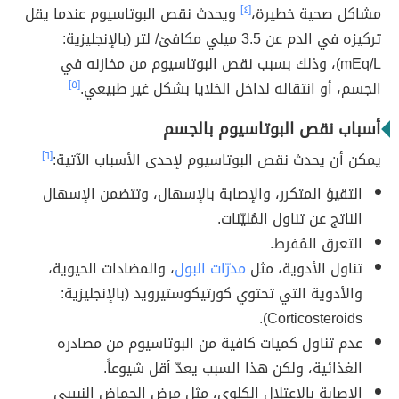
مشاكل صحية خطيرة،
[٤]
ويحدث نقص البوتاسيوم عندما يقل
تركيزه في الدم عن 3.5 ميلي مكافئ/ لتر (بالإنجليزية:
mEq/L)، وذلك بسبب نقص البوتاسيوم من مخازنه في
الجسم، أو انتقاله لداخل الخلايا بشكل غير طبيعي.
[٥]
أسباب نقص البوتاسيوم بالجسم
يمكن أن يحدث نقص البوتاسيوم لإحدى الأسباب الآتية:
[٦]
التقيؤ المتكرر، والإصابة بالإسهال، وتتضمن الإسهال
الناتج عن تناول المُليّنات.
التعرق المُفرط.
تناول الأدوية، مثل
مدرّات البول
، والمضادات الحيوية،
والأدوية التي تحتوي كورتيكوستيرويد (بالإنجليزية:
Corticosteroids).
عدم تناول كميات كافية من البوتاسيوم من مصادره
الغذائية، ولكن هذا السبب يعدّ أقل شيوعاً.
الإصابة بالاعتلال الكلوي، مثل مرض الحماض النبيبي