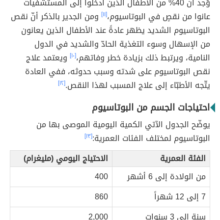
وُجد أنّ 40% من الأطفال الذين أُدخلوا إلى المستشفيات
عانوا من نقصٍ في البوتاسيوم،
[١١]
ومن الجدير بالذكر أنّ نقص
البوتاسيوم الشديد يظهر عادةً عند الأطفال الذين يعانون
من الإسهال وسوء التغذية الحادّ والشديد في الدول
النامية، ويرتبط ذلك بزيادة خطر وفاتهم،
[١٠]
ويعتمد علاج
نقص البوتاسيوم على شدته وسبب حدوثه، ففي العادة
يتّجه الأطبّاء إلى علاج المسبب لهذا النقص.
[١٢]
احتياجات الجسم من البوتاسيوم
يوضّح الجدول الآتي الكمية اليومية الموصى بها من
البوتاسيوم لمختلف الفئات العمرية:
[١٣]
الفئة العمرية
الاحتياج اليومي (مليغرام)
من الولادة إلى 6 أشهر
400
7 إلى 12 شهراً
860
سنة إلى 3 سنوات
2,000