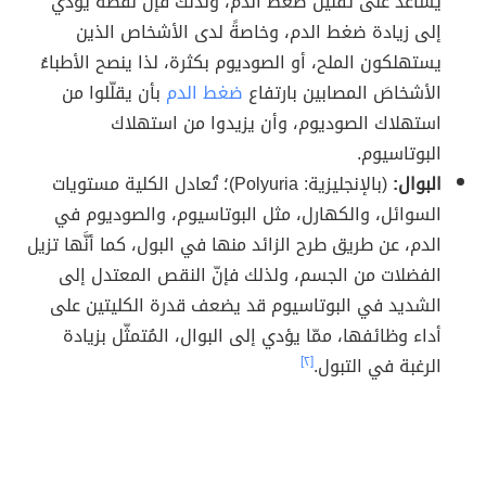
يساعد على تقليل ضغط الدم، ولذلك فإنَّ نقصه يؤدي
إلى زيادة ضغط الدم، وخاصةً لدى الأشخاص الذين
يستهلكون الملح، أو الصوديوم بكثرة، لذا ينصح الأطباءُ
الأشخاصَ المصابين بارتفاع
ضغط الدم
بأن يقلّلوا من
استهلاك الصوديوم، وأن يزيدوا من استهلاك
البوتاسيوم.
البوال:
(بالإنجليزية: Polyuria)؛ تُعادل الكلية مستويات
السوائل، والكهارل، مثل البوتاسيوم، والصوديوم في
الدم، عن طريق طرح الزائد منها في البول، كما أنَّها تزيل
الفضلات من الجسم، ولذلك فإنّ النقص المعتدل إلى
الشديد في البوتاسيوم قد يضعف قدرة الكليتين على
أداء وظائفها، ممّا يؤدي إلى البوال، المُتمثّل بزيادة
الرغبة في التبول.
[٢]