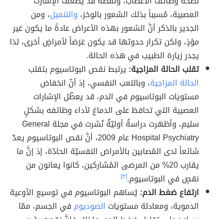
لصحة وظائف الأعصاب، ونقصه قد يضعف الإشارت
العصبية، مُسبباً بذلك الشعور بالوخز،
والتنميل
، ومن
الجدير بالذكر أنَّ الشعور بهذه الأعراض عادةً ما يكون غير
مؤذٍ، ولكن تكرار حدوثها قد يكون عَرَضاً لأمراضٍ أخرى، لذا
يجدر زيارة الطبيب في هذه الحالة.
تقلب الحالة المزاجية:
يرتبط نقص البوتاسيوم بتقلب
الحالة المزاجية
، وبالتعب النفسي، إذ أنّ انخفاض
مستويات البوتاسيوم في الدم، قد يعطّل الإشارات
العصبية التي تحافظ على الدماغ لأداء وظائفه بشكلٍ
سليم، وأظهرت دراسةُ أوليّةٌ نُشرت في مجلة General
Hospital Psychiatry عام 2009، أنَّ نقص البوتاسيوم يعدّ
شائعاً لدى المُصابين بالأمراض النفسيّة الحادّة، إذ إنَّ ما
يقارب 20% من المرضى المُشاركين، كانوا يعانون من
نقصٍ في البوتاسيوم.
[٣]
ارتفاع ضغط الدم:
يُساهم البوتاسيوم في توسيع الأوعية
الدموية، ومعادلة مستويات
الصوديوم
في الجسم، ممّا