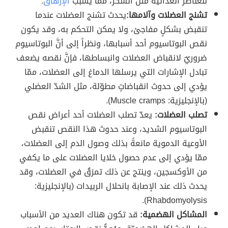
للعناصر الغذائية مثل السكر، ممّا يُسبب
الإرهاق
.
تشنج العضلات وآلامها:
يحدث تشنج العضلات عندما
تنقبض بشكلٍ مفاجئ، ولا يمكن التحكم به، وقد يكون
نقص البوتاسيوم أحد أسبابها، ونظراً إلى أنَّ البوتاسيوم
ضروريٌ لانقباض العضلات وانبساطها، فإنَّ نقصه يضعف
تبادل الإشارات التي يرسلها الدماغ إلى العضلات، ممّا
يؤدي إلى حدوث انقباضاتٍ مطوّلة، مثل الشدّ العضلي
(بالإنجليزية: Muscle cramps).
تصلب العضلات:
يعدّ تصلب العضلات أحد أعراض نقص
البوتاسيوم الشديد، وعند حدوث هذا النقص تنقبض
الأوعية الدموية مانعةً بذلك وصول الدم إلى العضلات،
ممّا يؤدي إلى عدم حصول خلايا العضلات على ما يكفي
من الأوكسجين، وينتج عن ذلك تمزقُ في العضلات، وقد
يحدث ذلك عند الإصابة بانحلال الربيدات (بالإنجليزية:
Rhabdomyolysis).
المشاكل الهضمية:
قد تكون هناك العديد من الأسباب