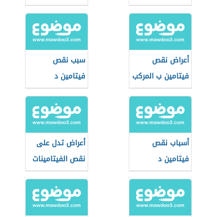
B12
أعراض نقص
سبب نقص
فيتامين ب المركب
فيتامين د
أسباب نقص
أعراض تدل على
فيتامين د
نقص الفيتامينات
في جسمك