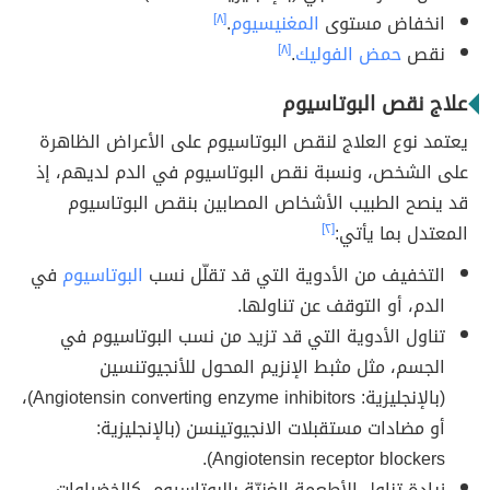
انخفاض مستوى
المغنيسيوم
.
[٨]
نقص
حمض الفوليك
.
[٨]
علاج نقص البوتاسيوم
يعتمد نوع العلاج لنقص البوتاسيوم على الأعراض الظاهرة
على الشخص، ونسبة نقص البوتاسيوم في الدم لديهم، إذ
قد ينصح الطبيب الأشخاص المصابين بنقص البوتاسيوم
المعتدل بما يأتي:
[٢]
التخفيف من الأدوية التي قد تقلّل نسب
البوتاسيوم
في
الدم، أو التوقف عن تناولها.
تناول الأدوية التي قد تزيد من نسب البوتاسيوم في
الجسم، مثل مثبط الإنزيم المحول للأنجيوتنسين
(بالإنجليزية: Angiotensin converting enzyme inhibitors)،
أو مضادات مستقبلات الانجيوتينسن (بالإنجليزية:
Angiotensin receptor blockers).
زيادة تناول الأطعمة الغنيّة بالبوتاسيوم، كالخضراوات،