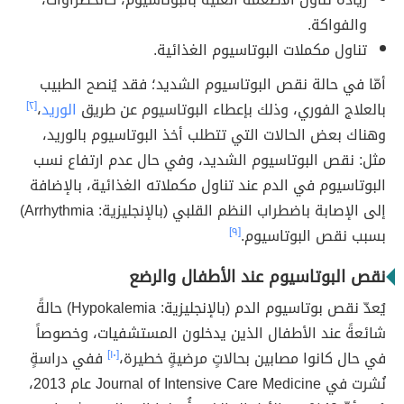
والفواكة.
تناول مكملات البوتاسيوم الغذائية.
أمّا في حالة نقص البوتاسيوم الشديد؛ فقد يُنصح الطبيب
بالعلاج الفوري، وذلك بإعطاء البوتاسيوم عن طريق
الوريد
،
[٢]
وهناك بعض الحالات التي تتطلب أخذ البوتاسيوم بالوريد،
مثل: نقص البوتاسيوم الشديد، وفي حال عدم ارتفاع نسب
البوتاسيوم في الدم عند تناول مكملاته الغذائية، بالإضافة
إلى الإصابة باضطراب النظم القلبي (بالإنجليزية: Arrhythmia)
بسبب نقص البوتاسيوم.
[٩]
نقص البوتاسيوم عند الأطفال والرضع
يُعدّ نقص بوتاسيوم الدم (بالإنجليزية: Hypokalemia) حالةً
شائعةً عند الأطفال الذين يدخلون المستشفيات، وخصوصاً
في حال كانوا مصابين بحالاتٍ مرضيةٍ خطيرة،
[١٠]
ففي دراسةٍ
نُشرت في Journal of Intensive Care Medicine عام 2013،