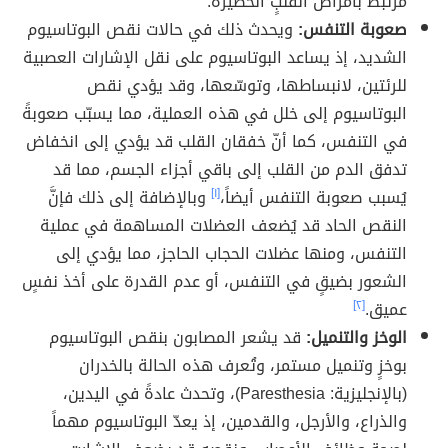
مرتبطٌ بأمراض القلبٍ الخطيرة.
صعوبة التنفس:
ويحدث ذلك في حالات نقص البوتاسيوم
الشديد، إذ يساعد البوتاسيوم على نقل الإشارات العصبية
للرئتين، لانبساطها، وتوسّعها، وقد يؤدي نقص
البوتاسيوم إلى خلل في هذه العملية، مما يسبّب صعوبةً
في التنفس، كما أنّ خفقان القلب قد يؤدي إلى انخفاض
تدفق الدم من القلب إلى باقي أجزاء الجسم، مما قد
يُسبب صعوبة التنفس أيضاً،
[١]
وبالإضافة إلى ذلك فإنَّ
النقص الحاد قد يُضعف العضلات المساهمة في عملية
التنفس، ومنها عضلات الحجاب الحاجز، مما يؤدي إلى
الشعور بضيقٍ في التنفس، أو عدم القدرة على أخذ نفسٍ
عميق.
[٢]
الوخز والتنميل:
قد يشعر المصابون بنقص البوتاسيوم
بوخزٍ وتنميل مستمر، وتُعرف هذه الحالة بالخدران
(بالإنجليزية: Paresthesia)، وتحدث عادةً في اليدين،
والذراع، والأرجل، والقدمين، إذ يعدّ البوتاسيوم مهماً