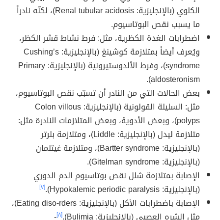
الكلوي (بالإنجليزية: Renal tubular acidosis)، لكنّه نادراً
ما يسبب نقص البوتاسيوم.
اضطرابات الغدة الكظرية، مثل: فرط نشاط قشر الكظر،
ويُعرف أيضاً بمتلازمة كوشينغ (بالإنجليزية: Cushing’s
syndrome)، وفرط الألدوستيرونية (بالإنجليزية: Primary
aldosteronism).
بعض الحالات التي من النادر أن تسبّب نقص البوتاسيوم،
مثل: السليلة القولونية (بالإنجليزية: Colon villous
polyps)، وبعض الأدوية، وبعض المتلازمات النادرة مثل:
متلازمة ليدل (بالإنجليزية: Liddle)، ومتلازمة بلرتر
(بالإنجليزية: Bartter syndrome)، ومتلازمة غيتلمان
(بالإنجليزية: Gitelman syndrome).
الإصابة بمتلازمة شلل نقص بوتاسيوم الدم الدوري
(بالإنجليزية: Hypokalemic periodic paralysis).
[٧]
الإصابة باضطرابات الأكل (بالإنجليزية: Eating diso-rders)،
مثل الشره العصبي (بالإنجليزية: Bulimia).
[٨]
-