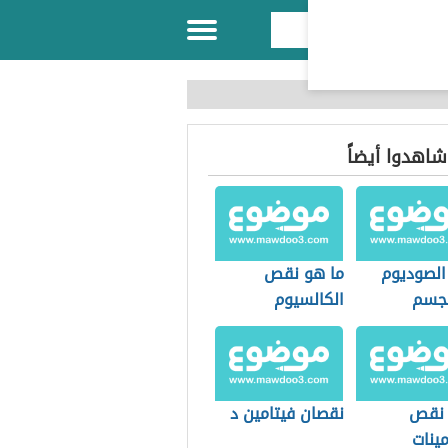
 شاهدوا أيضاً
لصوديوم
ما هو نقص
جسم
الكالسيوم
 نقص
نقصان فيتامين د
مينات