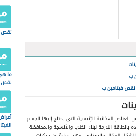
نقص ف
نات
ما هي
ن ب
نقص ا
نقص فيتامين ب
في ال
ينات
أعراض
ن العناصر الغذائية الرّئيسية التي يحتاج إليها الجسم
الفيتا
ه بالطاقة اللازمة لبناء الخلايا والأنسجة والمحافظة
لشكل الفعّال والمطلوب، وهي عبارةٌ عن مركباتٍ