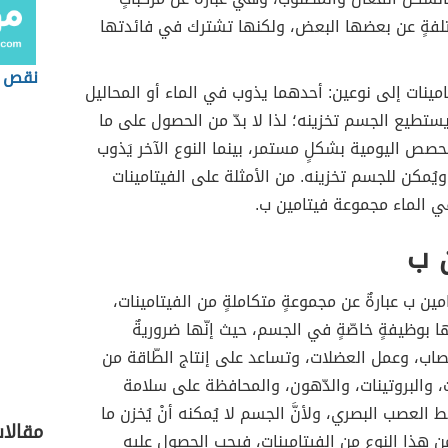
تلفةٍ عن بعضها البعض، ولكنها تشترك في فائدتها
نقص في
مينات إلى نوعين: أحدهما يذوب في الماء أو المحاليل
 يستطيع الجسم تخزينه؛ لذا لا بدّ من الحصول على ما
حصص اليومية بشكلٍ مستمر، بينما النوع الآخر يَذوب
يُمكن للجسم تخزينه. من الأمثلة على الفيتامينات
ي الماء مجموعة فيتامين ب.
 ب
ين ب عبارةٌ عن مجموعةٍ متكاملةٍ من الفيتامينات،
ا بوظيفةٍ خاصّةٍ في الجسم، حيث إنّها ضروريةٌ
اب، وعمل العضلات، وتساعد على إنتاج الطّاقة من
، والبروتينات، والدّهون، والمحافظة على سلامة
 العصب البصري، ولأنَّ الجسم لا يُمكنه أنْ يُخزن ما
مقالا
 هذا النوع من الفيتامينات، فيجب الحصول عليه