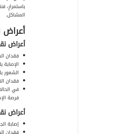
باستمرارٍ، ف
المشاكل.
أعراض 
أعراض نق
فقدان الش
الإصابة ب
الشعور با
فقدان القد
في الحالا
فرصة الإص
أعراض نق
إصابة الج
فقدان الش