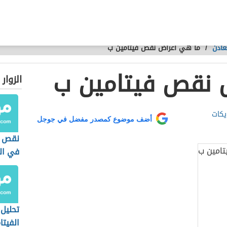
عادن
/
ما هي أعراض نقص فيتامين ب
 نقص فيتامين ب
الزوار
يكات
أضف موضوع كمصدر مفضل في جوجل
نقص ا
في ال
تحليل
الفيتا