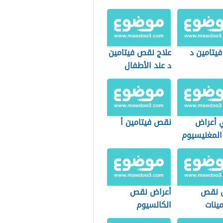
يتامين د
علاج نقص فيتامين
د عند الأطفال
 أعراض
نقص فيتامين أ
لمغنيسيوم
جسم
 نقص
أعراض نقص
مينات
الكالسيوم
وفيتامين د