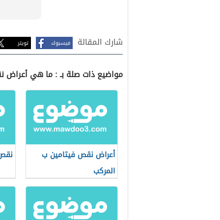
شارك المقالة
فيسبوك
تويتر
مواضيع ذات صلة بـ : ما هي أعراض ن
أعراض نقص فيتامين ب
نقص 
المركب