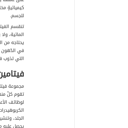
كيميائيةٍ مخ
للجسم.
تنقسم الفيتا
المائية، ولا
يحتاجه من ال
في الدّهون و
التي تذوب ف
فيتامين
مجموعة فيتام
تقوم كلّ منه
لوظائف الأعص
الكربوهيدرات
الجلد، وتنشيط
يحصل عليه من