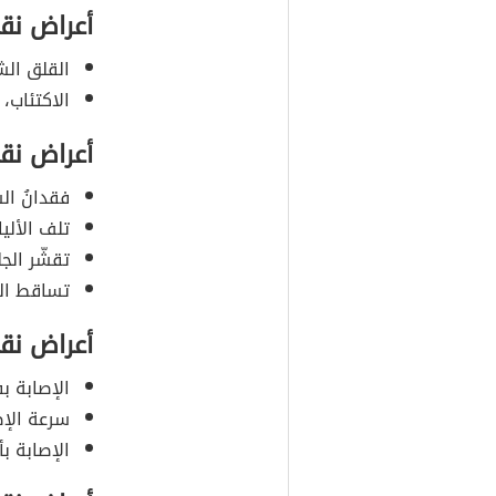
أعراض نق
القلق الش
الاكتئاب، 
أعراض نق
فقدانُ ال
تلف الألي
تقشّر الجل
تساقط ال
أعراض نق
الإصابة بف
سرعة الإص
الإصابة ب