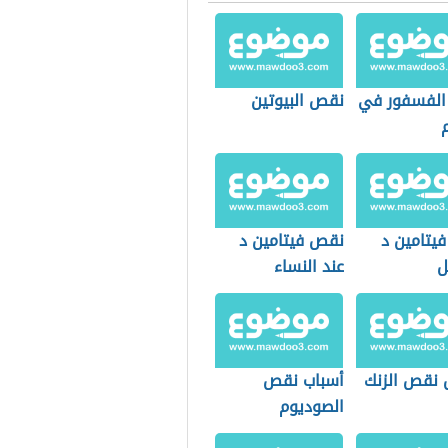
لفسفور في
نقص البيوتين
يتامين د
نقص فيتامين د
ل
عند النساء
وتساقط الشعر
 نقص الزنك
أسباب نقص
الصوديوم