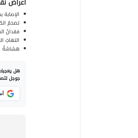
أعراض نقص
الإصابة ب
تضخمُ الكب
فقدانُ ال
التهابُ ا
هشاشةُ ا
هل يعجبك 
جوجل لتصلك
أض