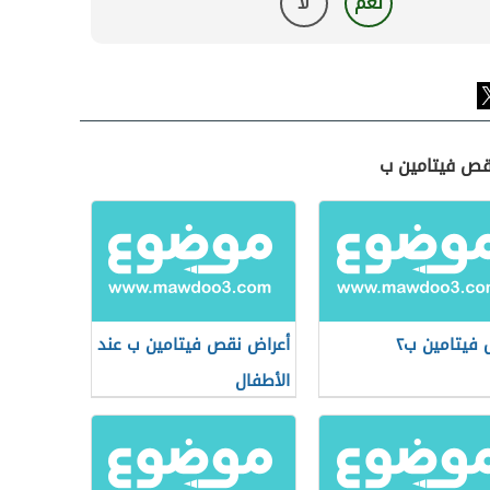
نعم
لا
قص فيتامين ب
فيتامين ب٢
أعراض نقص فيتامين ب عند
الأطفال