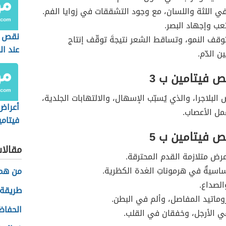
في اللثة واللسان، مع وجود التشققات في زوايا الفم.
تعب وإجهاد البصر.
نقص ف
توقف النمو، وتساقط الشعر نتيجةَ توقّف إنتاج
عند ال
ن الدّم.
ص فيتامين ب 3
البلاجرا، والذي يُسبّب الإسهال، والالتهابات الجلدية،
أعراض
مل الأعصاب.
فيتامي
النساء
ص فيتامين ب 5
مقالا
مرض متلازمة القدم المحترقة.
سيةٌ في هرموناتِ الغدة الكظرية.
من هم 
الصداع.
طريقة 
روماتيد المفاصل، وألم في البطن.
الحفاظ
 الأرجل، وخفقان في القلب.