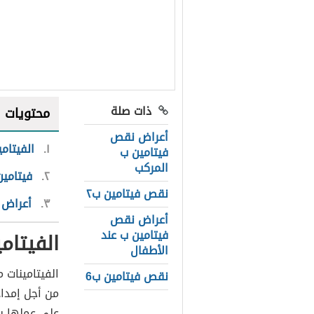
ذات صلة
محتويات
أعراض نقص
١
الفيتامي
فيتامين ب
المركب
٢
فيتامي
نقص فيتامين ب٢
٣
أعراض 
أعراض نقص
فيتامين ب عند
الفيتام
الأطفال
الفيتامينات م
نقص فيتامين ب6
من أجل إمداد
على عملها با