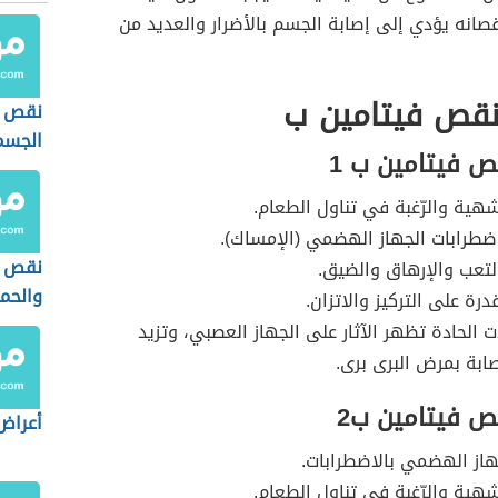
نقصانه يؤدي إلى إصابة الجسم بالأضرار والعديد من
نقص فيتامين ب
نقص ا
الجسم
ص فيتامين ب 1
هية والرّغبة في تناول الطعام.
اضطرابات الجهاز الهضمي (الإمساك).
نقص ف
لتعب والإرهاق والضيق.
والحم
رة على التركيز والاتزان.
ت الحادة تظهر الآثار على الجهاز العصبي، وتزيد
ابة بمرض البرى برى.
ص فيتامين ب2
أعراض
هاز الهضمي بالاضطرابات.
هية والرّغبة في تناول الطعام.