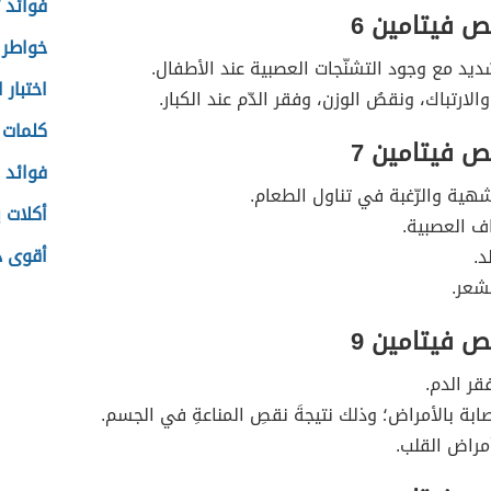
فوائد 
ص فيتامين 6
خواطر 
ديد مع وجود التشنّجات العصبية عند الأطفال.
اختبار 
والارتباك، ونقصُ الوزن، وفقر الدّم عند الكبار.
كلمات 
ص فيتامين 7
فوائد 
شهية والرّغبة في تناول الطعام.
أكلات ي
اف العصبية.
أقوى دع
د.
شعر.
ص فيتامين 9
قر الدم.
ابة بالأمراض؛ وذلك نتيجةَ نقصِ المناعةِ في الجسم.
أمراض القلب.