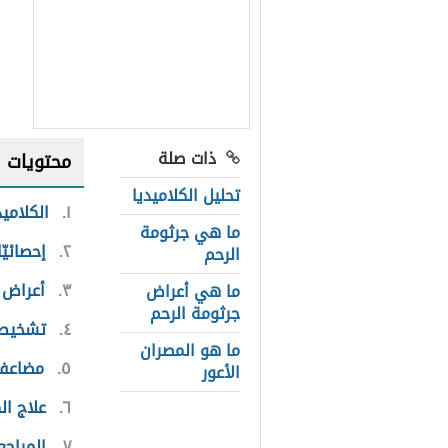
ذات صلة
محتويات
تحليل الكلاميديا
١
الكلاميد
ما هي جرثومة
٢
إحصائيّ
الرحم
٣
أعراض ا
ما هي أعراض
جرثومة الرحم
٤
تشخيص ا
ما هو المصران
٥
مضاعفات
الأعور
٦
علاج ال
٧
المراجع