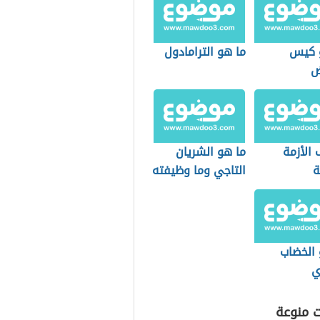
 كيس
ما هو الترامادول
ض
الأزمة
ما هو الشريان
ة
التاجي وما وظيفته
 الخضاب
ي
ت منوعة