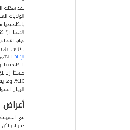
لقد سجّلت ال
الولايات المت
بالكلاميديا س
الاعتبار أنّ 
غياب الأعراض
يلتزمون بإجر
الإناث
بالكلاميديا. 
جنسيّاً؛ إذ ب
الرجال الشواذ
أعراض ا
في الحقيقة ل
ذكرنا، ولكن 