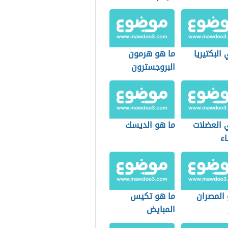
البكتيريا
ما هو هرمون
البروجسترون
 العضلات
ما هو الديسك
اء
 المصران
ما هو تكيس
المبايض