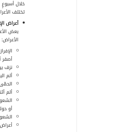
خلال أسبوعٍ 
تختلف الأعرا
أعراض الإص
بعض الأعر
الأعراض:
الإفراز
أصفر أ
نزف بي
ألم البطن (ب
الحمّى (ب
ألم أثن
أو حوله
الشعور