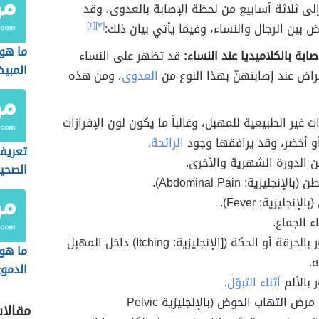
إلى ثلاثة أسابيع من لحظة الإصابة بالعدوى، وقد
ض بين الرجال والنساء، وفيما يأتي بيان ذلك:
[٣]
[٤]
ما هو
ابة بالكلاميديا عند النساء:
قد تظهر على النساء
المبي
اض عند إصابتهنّ بهذا النوع من
العدوى
، ومن هذه
ات غير الطبيعية للمهبل، وغالباً ما يكون لون الإفرازات
و أخضر، وقد يرافقها وجود
الرائحة
.
تعريف 
ن الدورة الشهرية والأخرى.
الصحي
الإنجليزية: Abdominal Pain).
الإنجليزية: Fever).
اء الجماع.
الشعور بالحرقة أو الحكة ([الإنجليزية: Itching) داخل المهبل
ما هو
.
الدمو
 بالألم
أثناء التبوّل
.
أعراض مرض التهاب الحوض (بالإنجليزية Pelvic
مقالا