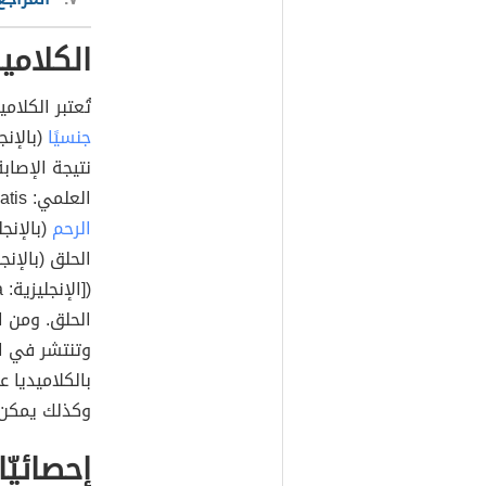
الكلاميد
تُعتبر الكلاميديا (ب
جنسيًا
نتيجة الإصابة
العلمي: Chlamydia trachomatis)، وقد تصيب النساء في
الرحم
([الإنجليزية: Urethra) داخل
الحلق. ومن ال
وتنتشر في ال
بالكلاميديا
وكذلك يمكن أ
إحصائيّ