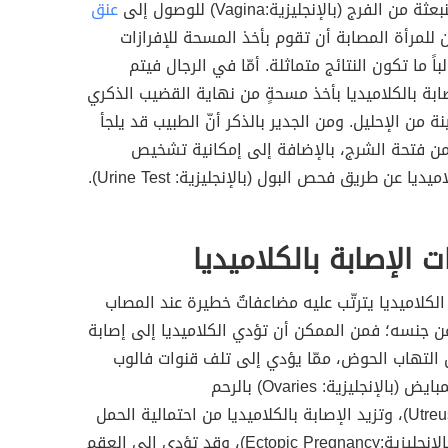
من الفرج (بالإنجليزية:Vagina) للوصول إلى
عنق
 للمرأة المصابة أن تقوم بأخذ المسحة للإفرازات
اً ما تكون النتائج متماثلة. أمّا في الرجال فيتم
ة بالكلاميديا بأخذ مسحةٍ من نهاية القضيب الذكري
 من الإحليل. ومن الجدير بالذكر أنّ الطبيب قد يلجأ
من فتحة الشرج، بالإضافة إلى إمكانية تشخيص
يديا عن طريق فحص البول (بالإنجليزية: Urine Test).
 الإصابة بالكلاميديا
 الكلاميديا يترتّب عليه مضاعفاتٌ خطيرة عند المصاب
ن جنسه؛ فمن الممكن أن تؤدي الكلاميديا إلى إصابة
 التهاب الحوض، ممّا يؤدي إلى تلف قنوات فالوب
التي تربط المبايض (بالإنجليزية: Ovaries) بالرحم
(بالإنجليزية:Utreus)، وتزيد الإصابة بالكلاميديا من احتمالية الحمل
خارج الرحم (بالإنجليزية:Ectopic Pregnancy)، وقد تؤدي إلى العقم