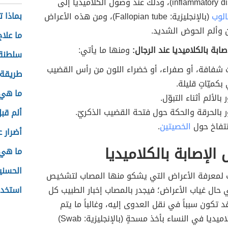
infla)، وذلك عند وصول الكلاميديا إلى
بماذا 
الوب
(بالإنجليزية: Fallopian tube)، ومن هذه الأعراض
ن وألم الحوض الشديد.
ما علاج
ابة بالكلاميديا عند الرجال:
ومنها ما يأتي:
سلطنة
ت شفافة، أو صفراء، أو خضراء اللون من رأس القضيب
طريقة 
بكميّاتٍ قليلة.
ما هي 
بالألم أثناء التبوّل.
 بالحرقة والحكة حول فتحة القضيب الذكريّ.
ألم قبل
نتفاخ حول
الخصيتين
.
أضرار 
لإصابة بالكلاميديا
ما هي 
الحسني
ب لمعرفة الأعراض التي يشكو منها المصاب لتشخيص
حال غياب الأعراض؛ فيجدر بالمصاب إخبار الطبيب كل
استخدا
د تكون سبباً في نقل العدوى إليه، وغالباً ما يتم
تشخيص الكلاميديا في النساء بأخذ مسحةٍ (بالإنجليزية: Swab)