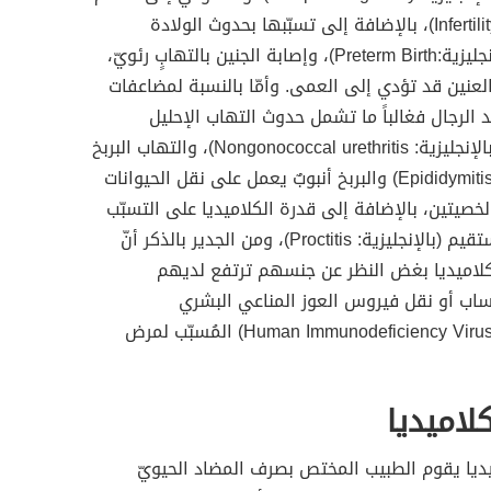
(بالإنجليزية:Infertility)، بالإضافة إلى تسبّبها بحدوث الولادة
المبكرة (بالإنجليزية:Preterm Birth)، وإصابة الجنين بالتهابٍ رئويّ،
نين قد تؤدي إلى العمى. وأمّا بالنسبة لمضاعفات
د الرجال فغالباً ما تشمل حدوث التهاب الإحليل
اللاسيلاني (بالإنجليزية: Nongonococcal urethritis)، والتهاب البربخ
(بالإنجليزية: Epididymitis) والبربخ أنبوبٌ يعمل على نقل الحيوانات
لخصيتين، بالإضافة إلى قدرة الكلاميديا على التسبّب
بالتهاب المستقيم (بالإنجليزية: Proctitis)، ومن الجدير بالذكر أنّ
لكلاميديا بغض النظر عن جنسهم ترتفع لديهم
ساب أو نقل فيروس العوز المناعي البشري
(بالإنجليزية: Human Immunodeficiency Virus) المُسبّب لمرض
لاميديا
يديا يقوم الطبيب المختص بصرف المضاد الحيويّ