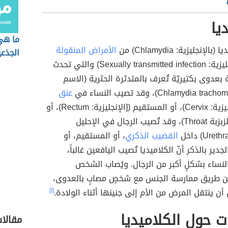
يا
ما هي 
الإنجليزية: Chlamydia) من
الأمراض المنقولة
الجذعي
(بالإنجليزية: Sexually transmitted infection) والتي تحدث
 بعدوى بكتيريّة تُعرف بالمتدثرة الحثرية (الاسم
عنق
(بالإنجليزية: Cervix)، أو المستقيم ([الإنجليزية: Rectum)، أو
الحلق (بالإنجلزبزبة Throat)، وقد تُصيب الرجال في الإحليل
القضيب الذكري
، أو المستقيم، أو
جدير بالذكر أنّ الكلاميديا تُصيب اليافعين غالباً،
نساء بشكلٍ أكبر من الرجال. ويُصاب الشخص
 عن طريق ممارسة الجنس مع شخصٍ مصابٍ بالعدوى،
ن ينتقل المرض من الأم إلى جنينها أثناء الولادة.
[١]
ات حول الكلاميديا
مقالا