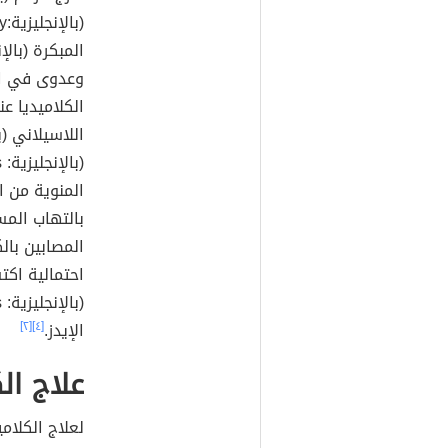
وعدوى في الع
الكلاميديا عن
المنوية من ا
المصابين با
احتمالية اكت
الإيدز.
[٤]
[٢]
علاج الك
لعلاج الكلام