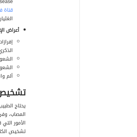
mmatory disease
قناة ف
الغثيا
أعراض الإص
إفرازا
الذكري 
الشعور 
الشعور
ألم وا
تشخيص ا
يحتاج الطبي
المصاب، وفي 
الأمور التي ق