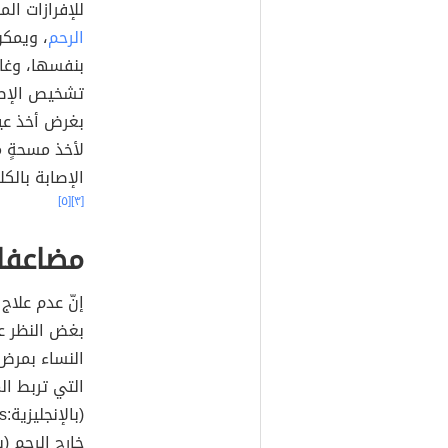
للإفرازات المنبعثة 
الرحم
، ويمكن
بنفسها، وغالب
تشخيص الإصاب
بغرض أخذ عينة
لأخذ مسحةٍ 
الإصابة بالكلام
[٥]
[٣]
مضاعفات
إنّ عدم علاج
بغض النظر ع
النساء بمرض