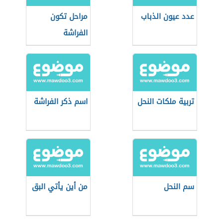
عدد عيون الذباب
مراحل تكون
الفراشة
تربية ملكات النحل
اسم ذكر الفراشة
سم النحل
من أين يأتي البق