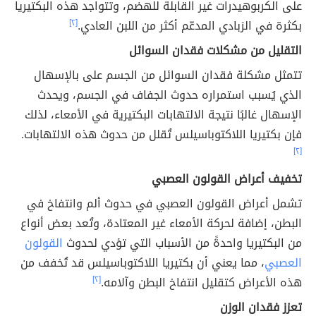
على الكربوهيدرات غير القابلة للهضم، وتتواجد هذه البكتيريا
بكثرة في الزبادي المدعّم أكثر من اللبن العادي.
[٢]
التقليل من مشكلات فقدان السوائل
تتمثل مشكلة فقدان السوائل من الجسم على بالإسهال
الذي يُسبب استمراره حدوث الجفاف في الجسم، ويحدث
الإسهال غالبًا نتيجة الالتهابات البكتيرية في الأمعاء، لذلك
فإن بكتيريا اللاكتوباسيلس تُقلل من حدوث هذه الالتهابات.
[٢]
تخفيف أعراض القولون العصبي
تشمل أعراض القولون العصبي في حدوث ألم وانتفاخ في
البطن، إضافة لحركة الأمعاء غير المعتادة، وتُعد بعض أنواع
من البكتيريا واحدةً من الأسباب التي تؤدي لحدوث
القولون
العصبي
، مما يعني أن بكتيريا اللاكتوباسيلس قد تُخفف من
هذه الأعراض كتقليل انتفاخ البطن وآلامه.
[٢]
تعزز فقدان الوزن