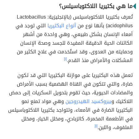
ما هي بكتيريا اللاكتوباسيلس؟
تُعرف بكتيريا اللاكتوباسيلس (بالإنجليزية: Lactobacillus
acidophilus) بأنها نوع من
أنواع البكتيريا
التي توجد في
أمعاء الإنسان بشكل طبيعي، وهي واحدة من أشهر
الكائنات الحية الدقيقة المفيدة للجسد وصحة الإنسان
وحمايته من العدوى، وقد استُخدمت في علاج الكثير من
المشكلات والأمراض منذ القدم.
[١]
تعمل هذه البكتيريا على موازنة البكتيريا التي قد تكون
ضارة، والتي تتكون في القناة الهضمية بسبب الأمراض
والمضادات الحيوية، حيث تقوم بتحويل السكريات إلى حمض
اللاكتيك و
بيروكسيد الهيدروجين
وهي مواد تمنع نمو
البكتيريا الضارة في الأمعاء، وتتواجد بكتيريا اللاكتوباسيلس
في الأطعمة المخمرة، كالزبادي، ومخلل الخيار، ومخلل
الملفوف، واللبن.
[١]