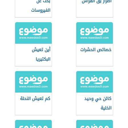
أضرار بق الفراش
بحث عن
الفيروسات
خصائص الحشرات
أين تعيش
البكتيريا
كائن حي وحيد
كم تعيش النحلة
الخلية