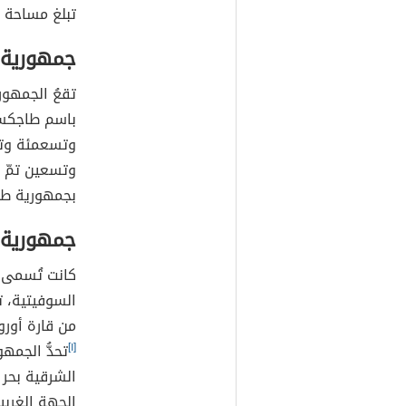
جمهورية 
انضمت قيرغس
وتسعمئة وست
نالت استقلاله
تبلغ مساحة الجمهو
جمهورية
تقعُ الجمهو
باسم طاجكست
وتسعمئة وت
وتسعين تمّ إ
بجمهورية طا
جمهورية أ
كانت تُسمى ق
السوفيتية، ت