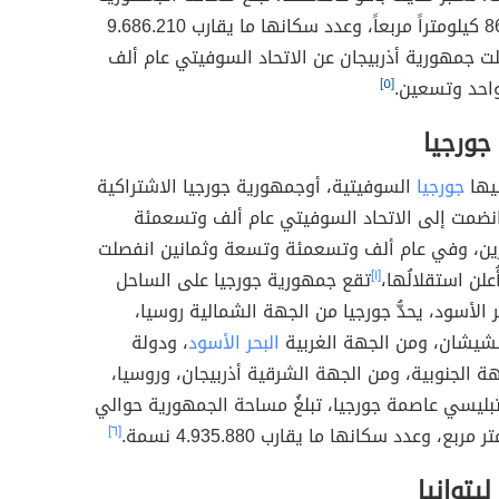
ا، تحديداً في الجهة الجنوبية الغربية من قارة آسيا،
ورية من الجهة الشمالية جورجيا، وروسيا، ومن الجهة
قزوين، ومن الجهة الجنوبية دولة إيران، وأرمينيا من
ة، تعتبر مدينة باكو عاصمتَها، تبلغ مساحة الجمهورية
حوالي 86.600 كيلومتراً مربعاً، وعدد سكانها ما يقارب 9.686.210
ت جمهورية أذربيجان عن الاتحاد السوفيتي عام ألف
احد وتسعين.
[٥]
جورجيا
ليها
جورجيا
السوفيتية، أوجمهورية جورجيا الاشتراكية
انضمت إلى الاتحاد السوفيتي عام ألف وتسعمئة
ين، وفي عام ألف وتسعمئة وتسعة وثمانين انفصلت
ُعلن استقلالُها،
[١]
تقع جمهورية جورجيا على الساحل
 الأسود، يحدُّ جورجيا من الجهة الشمالية روسيا،
شيشان، ومن الجهة الغربية
البحر الأسود
، ودولة
هة الجنوبية، ومن الجهة الشرقية أذربيجان، وروسيا،