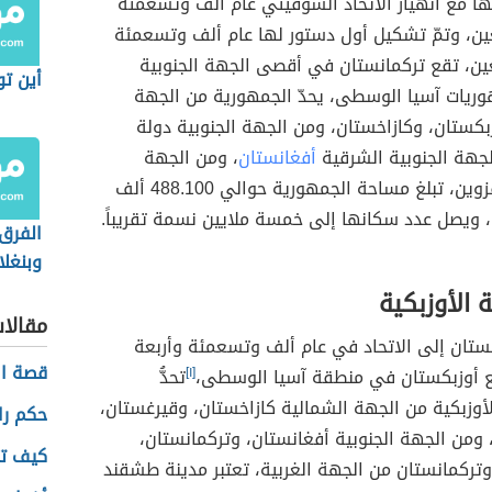
 التركمانية
ما هي
اسم تُركمانستان، انضمت إلى الاتحاد السوفيتي عام
الشنغ
 وأربعة وعشرين،
[١]
عاصمتها مدينة عشق أباد، حصلت
ا مع انهيار الاتحاد السوفيتي عام ألف وتسعمئة
ن، وتمّ تشكيل أول دستور لها عام ألف وتسعمئة
ين، تقع تركمانستان في أقصى الجهة الجنوبية
أين تو
وريات آسيا الوسطى، يحدّ الجمهورية من الجهة
بكستان، وكازاخستان، ومن الجهة الجنوبية دولة
لجهة الجنوبية الشرقية
أفغانستان
، ومن الجهة
الغربية بحر قزوين، تبلغ مساحة الجمهورية حوالي 488.100 ألف
، ويصل عدد سكانها إلى خمسة ملايين نسمة تقريباً.
الفرق 
وبنغل
 الأوزبكية
مقالا
ستان إلى الاتحاد في عام ألف وتسعمئة وأربعة