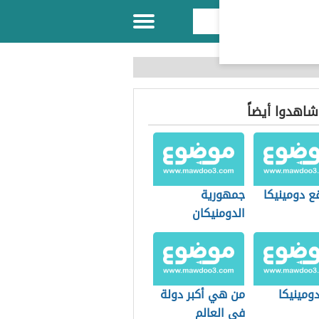
 شاهدوا أيضاً
ع دومينيكا
جمهورية
الدومنيكان