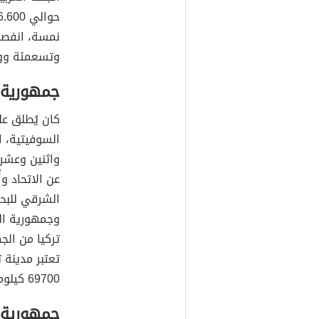
من قارة أوروب
[١]
تحدُّ الجمه
الشرقية بحر 
الجهة الغربي
نمسة، انفصل
وتسعمئة وو
جمهورية 
كان يُطلق ع
السوفيتية، 
واثنين وعشر
عن الاتحاد وأ
الشرقي للبحر
وجمهورية ال
تركيا من الج