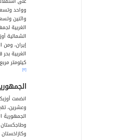
الجمهورية
تُعرف الآن ب
ألف وتسعمئة
على استقلاله
وواحد وتسعي
واثنين وتسع
الغربية لجمه
الشمالية أوز
إيران، ومن ا
كيلومتر مربع
[٣]
الجمهورية
انضمت أوزبك