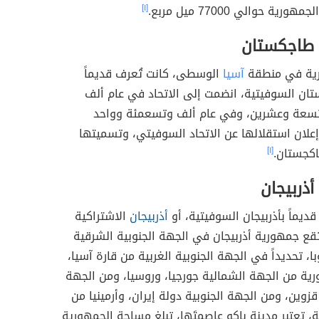
قيرغستان
تان السوفيتية إلى الاتحاد السوفيتي عام ألف
ة وثلاثين، وفي عام ألف وتسعمئة وواحد وتسعين
ا، تُعتبر قيرغستان من الدول الجبلية غير الساحلية،
رية حوالي 77000 ميل مربع.
[١]
 طاجكستان
رية في منطقة
آسيا
الوسطى، كانت تُعرف قديماً
ان السوفيتية، انضمت إلى الاتحاد في عام ألف
سعة وعشرين، وفي عام ألف وتسعمئة وواحد
علان استقلالها عن الاتحاد السوفيتي، وتسميتها
كجستان.
[١]
ذربيجان
ديماً بأذربيجان السوفيتية، أو
أذربيجان
الاشتراكية
قع جمهورية أذربيجان في الجهة الجنوبية الشرقية