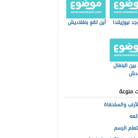
 دول
دولة فيتنام
ن
جد نيوزيلندا
أين تقع بنغلاديش
بين البنغال
ادش
ت منوعة