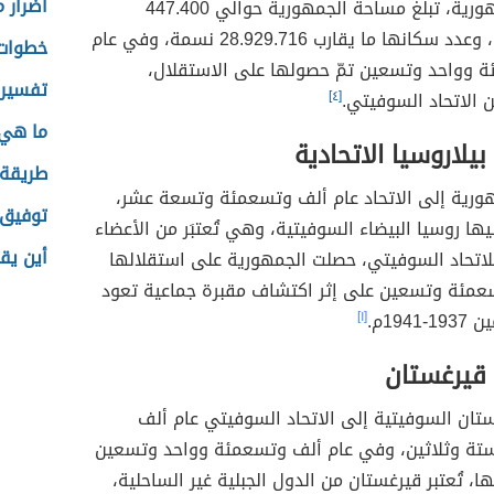
قصة ال
 أوزبكستان في منطقة آسيا الوسطى،
[١]
تحدُّ
لأوزبكية من الجهة الشمالية كازاخستان، وقيرغستان،
حكم را
ومن الجهة الجنوبية أفغانستان، وتركمانستان،
كيف تت
تركمانستان من الجهة الغربية، تعتبر مدينة طشقند
أضرار م
عاصمةَ الجمهورية، تبلغ مساحة الجمهورية حوالي 447.400
كيلومتر مربع، وعدد سكانها ما يقارب 28.929.716 نسمة، وفي عام
خطوات 
 وواحد وتسعين تمّ حصولها على الاستقلال،
تفسير 
 الاتحاد السوفيتي.
[٤]
ما هي 
يلاروسيا الاتحادية
طريقة 
ورية إلى الاتحاد عام ألف وتسعمئة وتسعة عشر،
توفيق 
يها روسيا البيضاء السوفيتية، وهي تُعتبَر من الأعضاء
أين يق
اتحاد السوفيتي، حصلت الجمهورية على استقلالها
عمئة وتسعين على إثر اكتشاف مقبرة جماعية تعود
1941م.
[١]