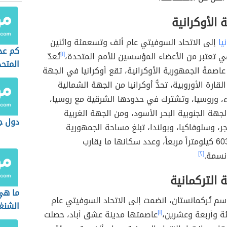
 قارة أوروبا الشرقية، وفي الجهة الشمالية لقارة
، انضمت الدولة إلى الاتحاد في عام ألف وتسعمئة
، وبعد انهيار الاتحاد السوفيتي كانت من الدول
مقالا
أُعلن عن استقلالها.
[١]
 الأوكرانية
يا
إلى الاتحاد السوفيتي عام ألف وتسعمئة واثنين
كم عدد
 تعتبر من الأعضاء المؤسسين للأمم المتحدة،
[١]
تُعدّ
المتح
اصمةَ الجمهورية الأوكرانية، تقع أوكرانيا في الجهة
قارة الأوروبية، تحدُّ أوكرانيا من الجهة الشمالية
اء، وروسيا، وتشترك في حدودها الشرقية مع روسيا،
لجهة الجنوبية البحر الأسود، ومن الجهة الغربية
دول جن
مجر، وسلوفاكيا، وبولندا، تبلغ مساحة الجمهورية
حوالي 603.550 كيلومتراً مربعاً، وعدد سكانها ما يقارب
[٢]