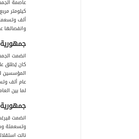
وعشرين، تقع
الجمهوريةَ ا
وطاجكستان، 
وكازاخستان و
ألف وتسعمئة
وانفصالها عن
جمهورية ب
انضمت الجمه
كان يُطلق عل
المؤسسين لل
عام ألف وتس
لما بين العامين 1937-