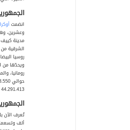
كازاخستان في
آسيا الوسطى
وستة وثلاثين
الأخيرة التي 
الجمهورية
انضمت
أوكران
وعشرين، وهي
مدينة كييف ع
الشرقية من ال
روسيا البيض
ويحدّها من ا
رومانيا، وال
44.291.413 نسمة.