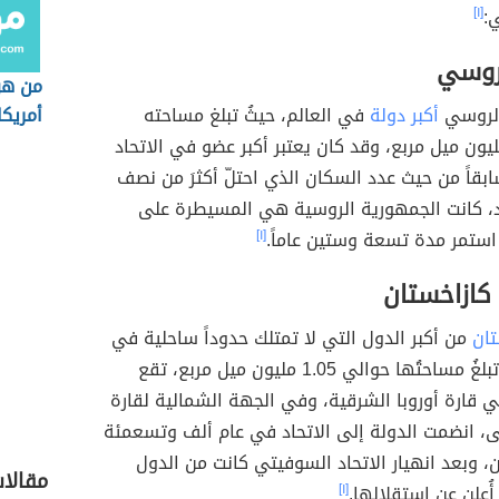
اد السوفيتي
عام ألف وتسعمئة واثنين وعشرين،
مير لينين هو المؤسسُ له، فقد كان عبارةً عن دولة
أكبر د
أكبر دول العالم، وانهار الاتحاد السوفيتي في عام
ة وواحد وتسعين، وتكونت خمس عشرة دولةً
:
[١]
لروسي
من ه
 الروسي
أكبر دولة
في العالم، حيثُ تبلغ مساحته
أمريكا
لي 6.6 مليون ميل مربع، وقد كان يعتبر أكبر عضو في الاتحاد
قاً من حيث عدد السكان الذي احتلّ أكثرَ من نصف
د، كانت الجمهورية الروسية هي المسيطرة على
 استمر مدة تسعة وستين عاماً.
[١]
كازاخستان
تان
من أكبر الدول التي لا تمتلك حدوداً ساحلية في
العالم، حيثُ تبلغُ مساحتُها حوالي 1.05 مليون ميل مربع، تقع