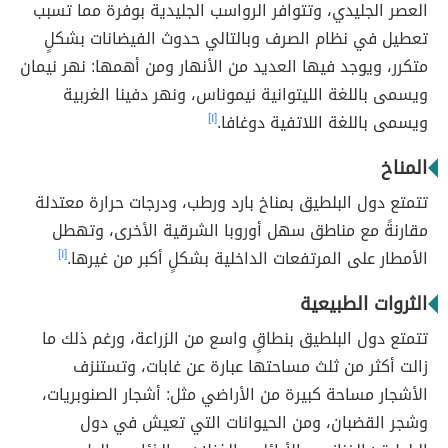
العصر الجليدي، وتتوافر الرواسب الجليدية بوفرة مما تسبب
تعطيل في نظام الصرف وبالتالي حدوث الفيضانات بشكلٍ
متكرر، ويوجد فيها العديد من الأنهار ومن أهمها: نهر نيمان
ويسمى باللغة الليتوانية نيموناس، ونهر دفينا الغربية
ويسمى باللغة اللاتفية دوغافا.
[١]
المناخ
تتمتع دول البلطيق بمناخ بارد ورطب، ودرجات حرارة معتدلة
مقارنةً مع مناطق سهل أوروبا الشرقية الأخرى، وتهطل
الأمطار على المرتفعات الداخلية بشكلٍ أكبر من غيرها.
[١]
الثروات الطبيعية
تتمتع دول البلطيق بنطاقٍ واسع من الزراعة، ورغم ذلك ما
زالت أكثر من ثلث مساحتها عبارة عن غابات، وتستنزف
الأشجار مساحة كبيرة من الأراضي مثل: أشجار الصنوبريات،
وشجر القضبان، ومن الحيوانات التي تعيش في دول