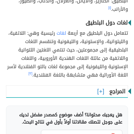
البلطيق: الخنازير، والأيائل، والغزلان، والذئاب، والطيور،
والأرانب.
[١]
لغات دول البلطيق
تتعامل دول البلطيق مع أربعة
لغات
رئيسية وهي: اللاتفية،
والليتوانية، والإستونية، والليفونية وتنقسم اللغات
البلطيقية إلى مجموعتين، حيث تنتمي اللغتين اللتوانية
واللاتفية من عائلة اللغات الهندية الأوروبية، واللغات
الإستونية والليفونية إلى مجموعة لغات بالتو الفنلندية لأسر
اللغة الأورالية فهي متشابهة باللغة الفنلندية.
[٣]
المراجع
هل يعجبك محتوانا؟ أضف موضوع كمصدر مفضل لديك
على جوجل لتصلك مقالاتنا أولاً بأول في نتائج البحث.