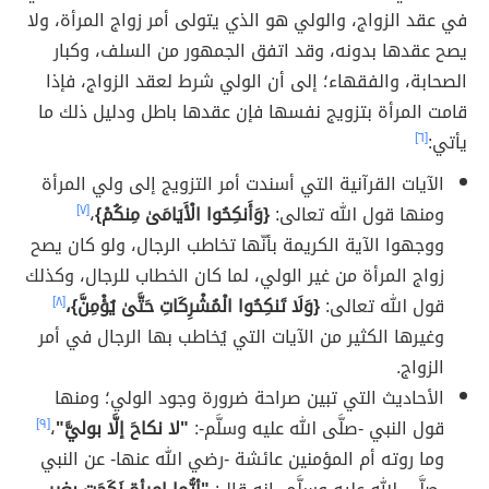
في عقد الزواج، والولي هو الذي يتولى أمر زواج المرأة، ولا
يصح عقدها بدونه، وقد اتفق الجمهور من السلف، وكبار
الصحابة، والفقهاء؛ إلى أن الولي شرط لعقد الزواج، فإذا
قامت المرأة بتزويج نفسها فإن عقدها باطل ودليل ذلك ما
يأتي:
[٦]
الآيات القرآنية التي أسندت أمر التزويج إلى ولي المرأة
ومنها قول الله تعالى:
{وَأَنكِحُوا الْأَيَامَىٰ مِنكُمْ}
،
[٧]
ووجهوا الآية الكريمة بأنّها تخاطب الرجال، ولو كان يصح
زواج المرأة من غير الولي، لما كان الخطاب للرجال، وكذلك
قول الله تعالى:
{وَلَا تَنكِحُوا الْمُشْرِكَاتِ حَتَّىٰ يُؤْمِنَّ}،
[٨]
وغيرها الكثير من الآيات التي يُخاطب بها الرجال في أمر
الزواج.
الأحاديث التي تبين صراحة ضرورة وجود الولي؛ ومنها
قول النبي -صلَّى الله عليه وسلَّم-:
"لا نكاحَ إلَّا بوليًّ"
،
[٩]
وما روته أم المؤمنين عائشة -رضي الله عنها- عن النبي