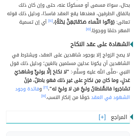
بحال، سواءً مسمى أو مسكوتًا عنه، حتى وإن كان ذلك
باتفاق الطرفين، فعندها يقع العقد فاسدًا، ودليل ذلك قوله
تعالى:
{وَآتُوا النِّسَاءَ صَدُقَاتِهِنَّ نِحْلَةً}
،
[١٤]
أي إن تسمية
المهر حتمًا ووجوبًا.
[١٥]
الشهادة على عقد النكاح
لا يصح الزواج إلا بوجود شاهدين على العقد، ويشترط في
الشاهدين أن يكونا عدلين مسلمين بالغين؛ ودليل ذلك قول
النبي -صلَّى الله عليه وسلَّم-:
"لا نكاحَ إلَّا بوليٍّ وشاهدَيْ
عَدلٍ، وما كان مِن نكاحٍ على غيرِ ذلك فهو باطلٌ، فإنْ
تشاجَروا فالسُّلطانُ وليُّ مَن لا وليَّ له"
،
[١٦]
و
فائدة وجود
الشهود في العقد
خوفًا من إنكار النسب.
[١٧]
المراجع