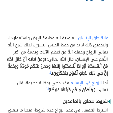
غاية خلق الإنسان
العبودية لله وخلافة الإ
رض واستعمارها،
ولتحقيق ذلك لا بد من حفظ الجنس البشري، لذلك شرع الله
تعالى الزواج وجعله آيةً من أعظم الآيات ونعمةً من أكبر
النِّعم على الإنسان، قال الله تعالى:
(وَمِنْ آيَاتِهِ أَنْ خَلَقَ لَكُم
مِّنْ أَنفُسِكُمْ أَزْوَاجًا لِّتَسْكُنُوا إِلَيْهَا وَجَعَلَ بَيْنَكُم مَّوَدَّةً وَرَحْمَةً
إِنَّ فِي ذَلِكَ لَآيَاتٍ لِّقَوْمٍ يَتَفَكَّرُونَ).
[١]
أما
الزواج فى الإسلام
فقد حظي بمكانة عظي
مة، قال
تعالى:
( وَأَخَذْنَ مِنكُم مِّيثَاقًا غَلِيظًا)
[٢]
شروط تتعلق بالعاقدين
اشترط الفقهاء في عقد الزواج عدة شروط، منها ما يتعلق