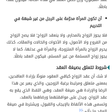
باطلًا.
أن تكون المرأة محرّمة على الرجل من غير شبهة في
التحريم
فلا يجوز الزواج بالمحارم، ولا ينعقد الزواج؛ فلا يصح الزواج
من الفروع ولا الأصول، ولا الأخوات والخالات والعمّات، كذلك
يحرم الزواج بالمرأة المتزوجة، والمرأة في عدتها، كما لا
يجوز زواج المسلمة من غير المسلم، فيكون العقد باطلًا.
شروط تتعلق بصيغة العقد
لا شك أن عقد الزواج كباقي العقود منوطٌ بإرادة العاقدين،
بمعنى متعلق ومرتبط برغبة الزوجين، والذي يعبر عن هذا
الرضا والإرادة هي صيغة العقد، وهي اللفظ الذي يقع به
عقد الزواج، ويدل على موافقتهما ورضاهما بالعقد،
وتسمى هذه الألفاظ بالإيجاب والقبول، ويشترط في صيغة
العقد ما يأتي:
[٤]