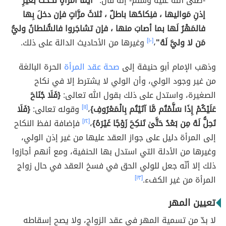
-صلَّى الله عليه وسلَّم- إنه قال:
"أيُّما امرأةٍ نَكَحَت بغيرِ
إذنِ مَواليها ، فنِكاحُها باطلٌ ، ثلاثَ مرَّاتٍ فإن دخلَ بِها
فالمَهْرُ لَها بما أصابَ منها ، فإن تشاجَروا فالسُّلطانُ وليُّ
مَن لا وليَّ لَهُ"
،
[١٠]
وغيرها من الأحاديث الدالة على ذلك.
وذهب الإمام أبو حنيفة إلى
صحة عقد المرأة
الحرة البالغة
من غير وجود الولي، وأن الولي لا يشترط إلا في نكاح
الصغيرة، واستدل على ذلك بقول الله تعالى:
{فَلَا جُنَاحَ
عَلَيْكُمْ إِذَا سَلَّمْتُم مَّا آتَيْتُم بِالْمَعْرُوفِ}
،
[١١]
وقوله تعالى:
{فَلَا
تَحِلُّ لَهُ مِن بَعْدُ حَتَّىٰ تَنكِحَ زَوْجًا غَيْرَهُ}
،
[١٢]
فإضافة لفظ النكاح
إلى المرأة دليل على جواز العقد عليها من غير إذن الولي،
وغيرها من الأدلة التي استدل بها الحنفية، ومع أنهم أجازوا
ذلك إلا أنّه جعل للولي الحق في فسخ العقد في حال زواج
المرأة من غير الكفء.
[١٣]
تعيين المهر
لا بدّ من تسمية المهر في عقد الزواج، ولا يصح إسقاطه