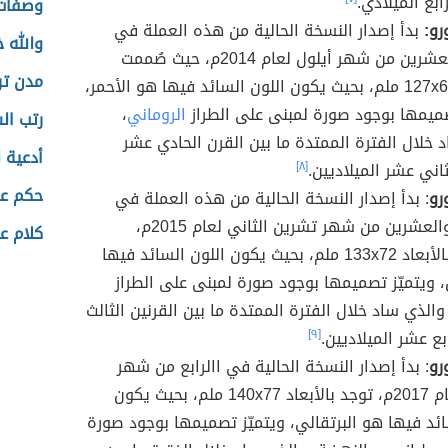
ابع الميلادي.
وصفات 
بدأ إصدار النسخة الحالية من هذه العملة في
والله خ
الثالث والعشرين من شهر أيلول لعام 2014م، حيث صُممت
مدن تر
بالأبعاد 127x67 ملم، بحيث يكون اللون السائد فيها هو الأحمر،
صميمها بوجود صورة لمبنى على الطراز
الروماني
،
رتب ال
 خلال الفترة الممتدة ما بين القرن الحادي عشر
أدعية 
ثاني عشر الميلاديين.
[٨]
حكم عن
: بدأ إصدار النسخة الحالية من هذه العملة في
الخامس والعشرين من شهر تشرين الثاني لعام 2015م،
كلام ع
وصُممت بالأبعاد 133x72 ملم، بحيث يكون اللون السائد فيها
، ويتميّز تصميمها بوجود صورة لمبنى على الطراز
الذي ساد خلال الفترة الممتدة ما بين القرنين الثالث
بع عشر الميلاديين.
[٩]
: بدأ إصدار النسخة الحالية في االرابع من شهر
نيسان لعام 2017م، توجد بالأبعاد 140x77 ملم، بحيث يكون
ائد فيها هو البرتقالي، ويتميّز تصميمها بوجود صورة