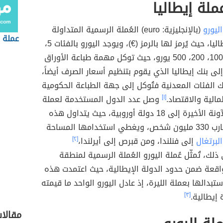
ملة إيطاليا
اليورو
(بالإنجليزية: euro) العُملة الرسمية المتداولة
عملة 
في دولة إيطاليا، حيث يُرمز لها بالرمز (€)، ويوجد اليورو بالفئات 5،
10، 20، 50، 100، 200، 500 يورو، حيث توكل مهمة طباعة الأوراق
إلى بنك إيطاليا الذي يقوم بتنظيم أسعار الصرف أيضاً،
ك الفئات المعدنية فتُوكل إلى جهة الطباعة الحكومية
لمالية والاقتصاد.
[١]
وصل عدد الدول المستخدمة لعملة
اليورو في الآونة الأخيرة إلى 18 دولة أوروبية، حيث يتداول هذه
العُملة ما يُقارب 330 مليون شخص، ويغطي استخدامها المساحة
البرتغال
إلى فنلندا، ومن قبرص إلى أيرلندا،
[٢]
ذلك، تُمثّل عُملة اليورو العُملة الرسمية لمنطقة
اقعة ضمن حدود الدولة الإيطالية، حيث اعتمدت هذه
ستبدالها بعملة الليرة، إذ عادل اليورو الواحد ما قيمته
[٣]
مقالا