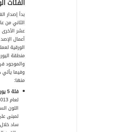
الفئات ال
بدأ إصدار ال
عشر الأخرى ف
أعمال الإصدار
الورقية لعم
منطقة اليورو
والموجود في 
وفيما يأتي ذ
منها:
فئة 5 يورو:
اللون الس
لمبنى على
ساد خلال ا