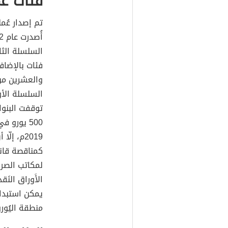
فئات عم
تم إصدار عُم
السلسلة الثا
السلسلة الأو
توقفت البنوك
500 يورو
2019م، إ
كمناقصة قانو
لمكاتب الصرا
يمكن استبدا
منطقة اليُورو