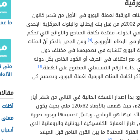
ورقية
فئات الورقية لعملة اليورو في الأول من شهر كانون
ما عمل
الثاني من عام 2002م من قِبل بنك إيطاليا والبنوك المركزية الإحدى
ي الدولة، مقيّدة بكافة المبادئ واللوائح التي تحكم
 في النِظام الأُوروبي،
[٥]
ومن الجدير بالذكر أنّ الفئات
لة اليورو تتشابه في تصميمها في مختلف دول
، مع اختلاف في الحرف أو الكود الخاص بكل دولة
متى ن
بداية الرقم التسلسلي المطبوع على العُملة.
[٦]
الألعا
كر لكافة الفئات الورقية لعُملة اليورو، وتصميم كل
وما هي
أنواعه
مقالا
بدأ إصدار النسخة الحالية في الثاني من شهر أيار
لعام 2013م، حيث صُممت بالأبعاد 120x62 ملم، بحيث يكون
أكلات 
ائد فيها هو الرمادي، ويتميّز تصميمها بوجود صورة
معنى 
 طراز العمارة الكلاسيكية اليونانية والرومانية الذي
أسباب 
لفترة الممتدة ما بين القرن الثامن قبل الميلاد
[٧]