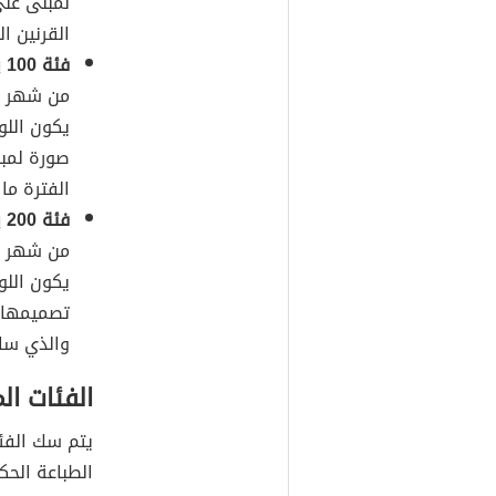
لمبنى على
القرنين ا
فئة 100 يورو
يكون اللو
صورة لمبن
الفترة ما بين 600
فئة 200 يورو
يكون اللو
تصميمها ب
والذي ساد
الفئات ال
يتم سك الفئا
الطباعة الحكو