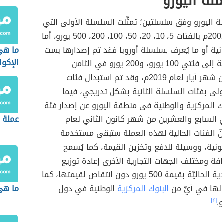
لة اليورو
لة اليورو وفق سلسلتين؛ تمثّلت السلسلة الأولى التي
أُصدرت عام 2002م بالفئات 5، 10، 20، 50، 100، 200، 500 يورو، أما
نية أو ما يُعرف بسلسلة أوروبا فقد تم إصدارها بست
ما هي
الإكوا
فئات بالإضافة إلى فئتي 100 يورو، و200 يورو في الثامن
والعشرين من شهر أيار لعام 2019م، وقد تم استبدال فئات
لى بفئات السلسلة الثانية بشكل تدريجي، فيما
 المركزية والوطنية في منطقة اليورو عن إصدار فئة
 في السابع والعشرين من شهر كانون الثاني لعام
عملة د
لّا أنّ الفئات الحالية لهذه العملة ستبقى مستخدمة
نية، ووسيلة للدفع وتخزين القيمة، كما يُسمح
فة ومختلف الجهات التجارية الأخرى إعادة توزيع
الأَوراق النَقدية الحاليّة بقيمة 500 يورو دون انتقاص لقيمتها، كما
لها في أيِّ من
البنوك المركزية
الوطنية في دول
ما هي
.
[٤]