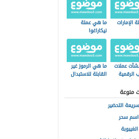
ة الإمارات
ما هي عملة
نيكاراغوا
شأت عملات
ما هي الرموز غير
ب الرقمية
القابلة للاستبدال
 أبرز
(nfts) وكيف
ا؟
تعمل؟
ت منوعة
سريعة التحضير
اسم سحر
الغيبوبة