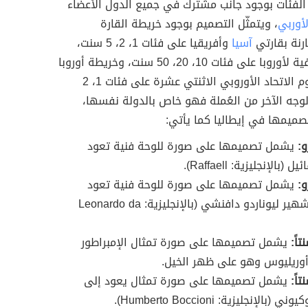
لفئات بوجود جانب مشترك في جميع الدول الأعضاء
لأوربي
، ويتمثّل التصميم بوجود خريطة القارة
ارنة بقارتي
آسيا
وأفريقيا على فئات 1، 2، 5 سنت،
وصورة جغرافية لأوروبا على فئات 10، 20، 50 سنت، وخريطة أوروبا
المحاطة بِنجوم الاتحاد الأوروبي الاثنتي عشرة على فئات 1، 2
لوجه الآخر من العُملة فهو خاص بالدولة نفسها،
صميمها في إيطاليا كما يأتي:
يشمل تصميمها على صورة للوحة فنية تعود
 (بالإنجليزية: Raffaell).
يشمل تصميمها على صورة للوحة فنية تعود
للرسام الشهير ليوناردو دافنشي (بالإنجليزية: Leonardo da
يشمل تصميمها على صورة تمثال الإمبراطور
وريليوس وهو على ظهر الخيل.
يشمل تصميمها على صورة تمثال يعود إلى
(بالإنجليزية: Humberto Boccioni).