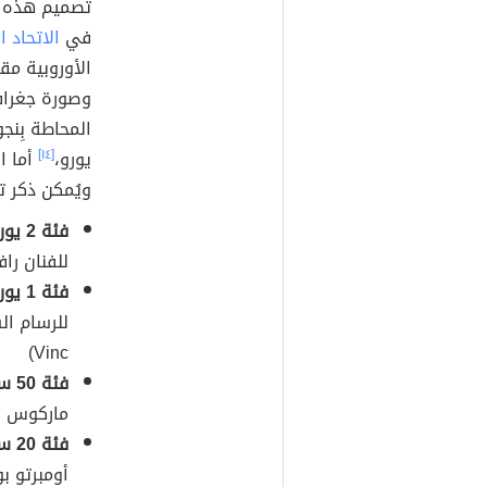
تصميم هذه ا
في
الاتحاد ا
الأوروبية مق
يورو،
[١٤]
أما ا
ويُمكن ذكر ت
فئة 2 يورو:
للفنان رافائيل
فئة 1 يورو:
Vinc)
فئة 50 سنتاً:
ماركوس أ
فئة 20 سنتاً:
أومبرتو بوكيوني 