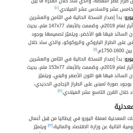
 طراز عصر النهضة، والذي ساد خلال الفترة ما بين
لخامس عشر والسادس عشر الميلادي.
[١٠]
: بدأ إصدار النسخة الحالية في الثامن والعشرين
من شهر أيار لعام 2019م، وصُممت بالأبعاد 147x77 ملم، بحيث
ن السائد فيها هو الأخضر، ويتميّز تصميمها بوجود
ى على الطراز الباروكي والروكوكو، والذي ساد خلال
1-1750م.
[١١]
: بدأ إصدار النسخة الحالية في الثامن والعشرين
من شهر أيار لعام 2019م، وصُممت بالأبعاد 153x77 ملم، بحيث
ن السائد فيها هو اللون الأصفر والبني، ويتميّز
وجود صورة لمبنى على الطراز الزجاجي الحديدي،
 خلال القرن التاسع عشر الميلادي.
[١٢]
معدنية
ت المعدنية لعملة اليورو في إيطاليا من قِبل أعمال
مية النائبة عن وزارة الاقتصاد والمالية،
[١٣]
ويتميّز