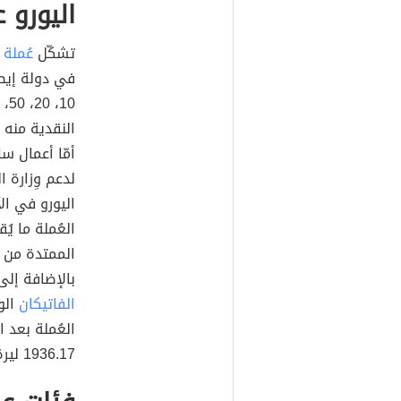
اليورو ع
تشكّل
عُملة 
النقدية منه 
أمّا أعمال س
لدعم وِزارة ا
الممتدة من
بالإضافة إلى 
الفاتيكان
الو
العُملة بعد ا
1936.17 ليرة إيطالية.