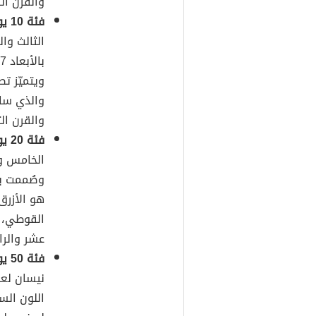
والقرن الر
فئة 10 يورو:
ويتميّز ت
والذي ساد
والقرن ال
فئة 20 يورو
هو الأزرق
القوطي، و
عشر والرا
فئة 50 يورو
اللون الس