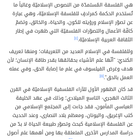
هي الفلسفة المُستمدّة من النصوص الإسلاميّة وغالباً ما
تُستخدم الحكمة كمرادفٍ للفلسفة الإسلاميّة، وهي عبارة
عن تصوّر الإسلام ورؤيته للكون، والحياة، والخالق، وتضمّ
كافّة الأعمال والتصوّرات الفلسفيّة التي ظهرت في إطار
الثقافة العربية الإسلاميّة.
[٤]
وللفلفسة في الإسلام العديد من التعريفات؛ ومنها تعريف
الكنديّ: "أنّها علم الأشياء بحقائقها بقدر طاقة الإنسان؛ لأن
هدف وغرض الفيلسوف في علم ما إصابة الحق، وفي عمله
العمل بالحق".
[٥]
قد كان الظهور الأول للآراء الفلسفية الإسلاميّة في القرن
الثالث الهجري- التاسع الميلادي؛ وذلك في عهد الخليفة
العباسي المأمون، فقد جاءت إلى المجتمع الإسلامي من
كتب الإغريق، واليونان، ومعظم بلاد النصارى، وعند الحديث
عن الفلسفة الإسلامية كبحث وتصوّر طبيعة الحياة لا بدّ من
دراسة المدارس الأخرى المتعلقة بها ومن أهمها علم أصول