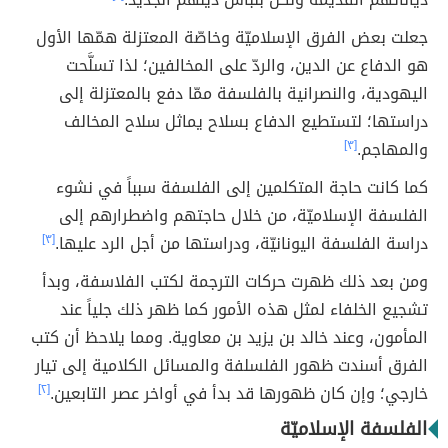
جعلت بعض الفرق الإسلاميّة وخاصّة المعتزلة همّها الأول
هو الدفاع عن الدين، والردّ على المخالفين؛ لذا تسلَّحت
اليهودية، والنصرانية بالفلسفة ممّا دفع بالمعتزلة إلى
دراستها؛ لتستطيع الدفاع بسلاح يماثل سلاح المخالف
والمهاجم.
[٣]
كما كانت حاجة المتكلمين إلى الفلسفة سبباً في نشوء
الفلسفة الإسلاميّة، من خلال حاجتهم واضطرارهم إلى
دراسة الفلسفة اليونانيّة، ودراستها من أجل الرد عليها.
[٣]
ومن بعد ذلك ظهرت حركات الترجمة لكتب الفلاسفة، وبدأ
تشجيع الخلفاء لمثل هذه الأمور كما ظهر ذلك جلياً عند
المأمون، وعند خالد بن يزيد بن معاوية. ومما يلاحظ أن كتب
الفرق أسندت ظهور الفلسلفة والمسائل الكلامية إلى تيار
خارجي؛ وإن كان ظهورها قد بدأ في أواخر عصر التابعين.
[٢]
الفلسفة الإسلاميّة