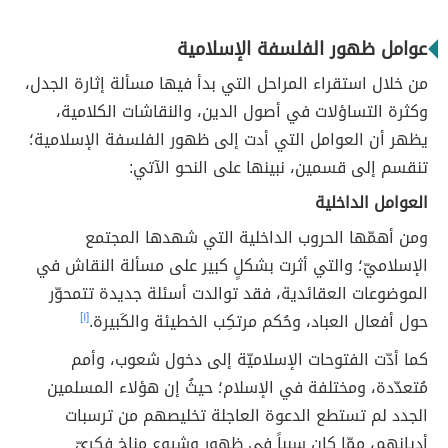
عوامل ظهور الفلسفة الإسلامية
من خلال استقراء المراحل التي بدأ فيها مسألة إثارة الجدل،
وكثرة التساؤلات في أصول الدين، والنقاشات الكلامية،
يظهر أن العوامل التي أدت إلى ظهور الفلسفة الإسلامية؛
تنقسم إلى قسمين، نبينها على النحو الآتي:
العوامل الداخلية
ومن أهمّها الحروب الداخلية التي شهدها المجتمع
الإسلاميّ؛ والتي أثرت بشكلٍ كبير على مسألة النقاش في
الموضوعات العقائدية، فقد توالدت أسئلة جديدة تتمحوّر
حول أفعال العباد، وحُكم مرتكِب الخطيئة والكَبيرة.
[١]
كما أدّت الفتوحات الإسلاميّة إلى دخول شعوب، وأمم
مُتعدّدة، ومختلفة في الإسلام؛ حيثُ إن هؤلاء المسلمين
الجدد لم تستطع الدعوة العاجلة تخليصهم من ترسبات
أديانهم، ممّا كان سبباً في ظهور وشيوع مناخ فكريّ