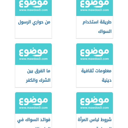
طريقة استخدام
من حواري الرسول
السواك
معلومات ثقافية
ما الفرق بين
دينية
الشرك والكفر
شروط لباس المرأة
فوائد السواك في