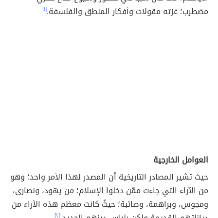
مضطرب؛ غزته مقولات وأفكار المنطق والفلسفة.
[١]
العوامل الخارجية
حيث تشير المصادر التاريخية أن المصدر لهذا الأمر واحد؛ وهو
من الآراء التي جاءت ممّن دخلوا الإسلام؛ من يهود، ونصارى،
ومجوس، وبراهمة، وصائبة؛ حيثُ كانت معظم هذه الآراء من
دياناتهم القديمة ولكن بلباس دينهم الجديد.
[٢]