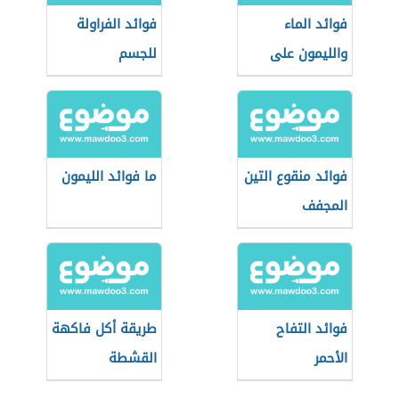
فوائد الماء
فوائد الفراولة
والليمون على
للجسم
الريق
فوائد منقوع التين
ما فوائد الليمون
المجفف
فوائد التفاح
طريقة أكل فاكهة
الأحمر
القشطة