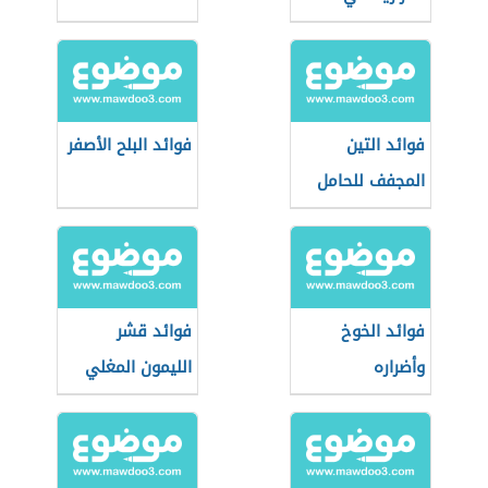
التفاح
فوائد التين
فوائد البلح الأصفر
المجفف للحامل
فوائد الخوخ
فوائد قشر
وأضراره
الليمون المغلي