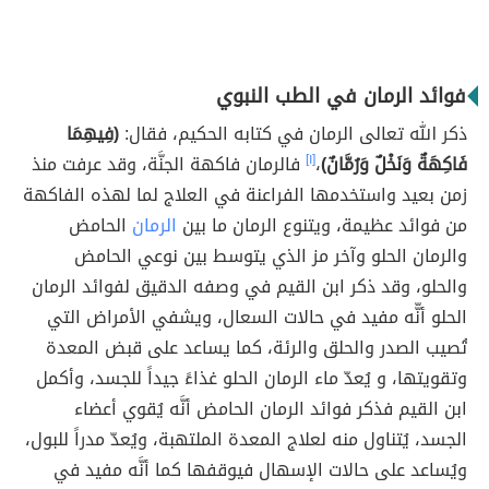
فوائد الرمان في الطب النبوي
ذكر الله تعالى الرمان في كتابه الحكيم، فقال:
(فِيهِمَا
فَاكِهَةٌ وَنَخْلٌ وَرُمَّانٌ)
،
[١]
فالرمان فاكهة الجنَّة، وقد عرفت منذ
زمن بعيد واستخدمها الفراعنة في العلاج لما لهذه الفاكهة
من فوائد عظيمة، ويتنوع الرمان ما بين
الرمان
الحامض
والرمان الحلو وآخر مز الذي يتوسط بين نوعي الحامض
والحلو، وقد ذكر ابن القيم في وصفه الدقيق لفوائد الرمان
الحلو أنّّه مفيد في حالات السعال، ويشفي الأمراض التي
تُصيب الصدر والحلق والرئة، كما يساعد على قبض المعدة
وتقويتها، و يُعدّ ماء الرمان الحلو غذاءً جيداً للجسد، وأكمل
ابن القيم فذكر فوائد الرمان الحامض أنَّه يُقوي أعضاء
الجسد، يُتناول منه لعلاج المعدة الملتهبة، ويُعدّ مدراً للبول،
ويُساعد على حالات الإسهال فيوقفها كما أنَّه مفيد في