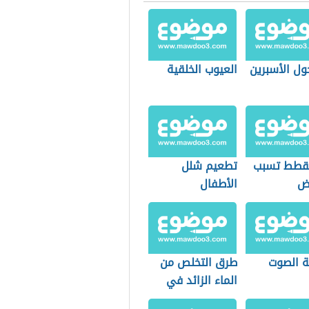
ول الأسبرين
العيوب الخلقية
قطط تسبب
تطعيم شلل
اض
الأطفال
 الصوت
طرق التخلص من
الماء الزائد في
الجسم