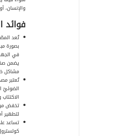
والإنسان، أو 
فوائد 
تُعد المصّ
بصورة مبا
في الجهاز
يضمن صحّ
مشاكل ضع
تُعتبر مصد
الضوئيّ ا
الاكتئاب و
تخفض من م
لتطهير أم
تساعد على