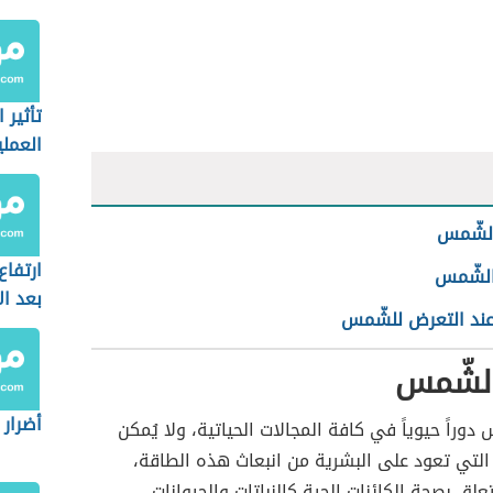
تأثير ا
العملي
لشّمس
ارتفاع
الشّمس
بعد ال
عند التعرض للشّمس
لشّمس
أضرار ا
وراً حيوياً في كافة المجالات الحياتية، ولا يُمكن
التي تعود على البشرية من انبعاث هذه الطاقة،
علق بصحة الكائنات الحية كالنباتات والحيوانات