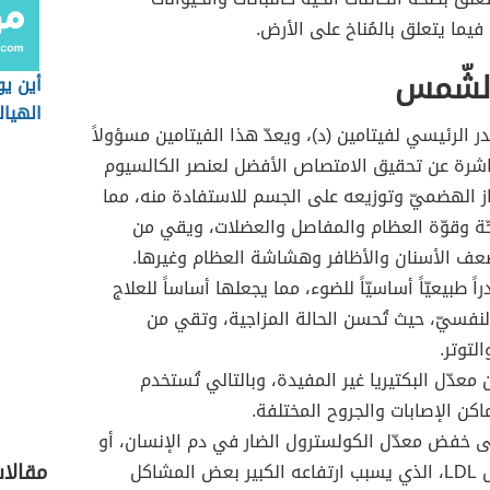
فيما يتعلق بالمُناخ على الأرض.
الشّمس
أين ي
الهيال
در الرئيسي لفيتامين (د)، ويعدّ هذا الفيتامين مسؤولاً
شرة عن تحقيق الامتصاص الأفضل لعنصر الكالسيوم
 الهضميّ وتوزيعه على الجسم للاستفادة منه، مما
ة وقوّة العظام والمفاصل والعضلات، ويقي من
ف الأسنان والأظافر وهشاشة العظام وغيرها.
راً طبيعيّاً أساسيّاً للضوء، مما يجعلها أساساً للعلاج
لنفسيّ، حيث تُحسن الحالة المزاجية، وتقي من
التوتر.
عدّل البكتيريا غير المفيدة، وبالتالي تُستخدم
اكن الإصابات والجروح المختلفة.
 خفض معدّل الكولسترول الضار في دم الإنسان، أو
مقالا
كولسترول LDL، الذي يسبب ارتفاعه الكبير بعض المشاكل