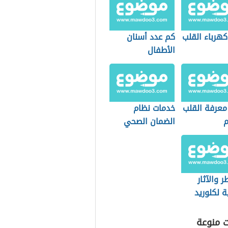
كهرباء القلب
كم عدد أسنان
الأطفال
 معرفة القلب
خدمات نظام
م
الضمان الصحي
التعاوني
(السعودية)
ر والآثار
ية لكلوريد
يوم
ت منوعة