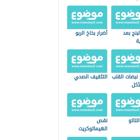
لبنج بعد
أضرار بخاخ الربو
ة
 نبضات القلب
التثقيف الصحي
أكل
لتاتو
نقص
الهيماتوكريت