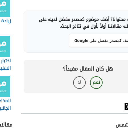
محتوانا؟ أضف موضوع كمصدر مفضل لديك على
زيادة 
 مقالاتنا أولاً بأول في نتائج البحث.
ف كمصدر مفضل على Google
اختبار
السلي
هل كان المقال مفيداً؟
نعم
لا
المخاط
الجانب
الصود
مقالا
الشمس