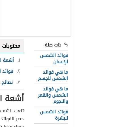
ذات صلة
محتويات
فوائد الشمس
١
أشعة ا
للإنسان
٢
فوائد 
ما هي فوائد
الشمس للجسم
٣
نصائح 
ما هي فوائد
الشمس والقمر
أشعة ا
والنجوم
تلعب الشمس د
فوائد الشمس
للبشرة
حصر الفوائد 
سواء فيما يت