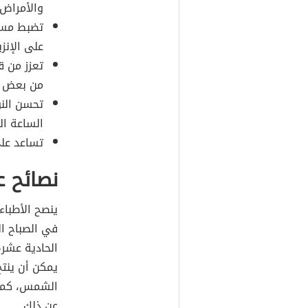
والأمراض.
تضبط مست
على الإنز
تعزز من ق
من بعض ا
تحسن النو
الساعة ال
تساعد على
نصائح 
ينصح الأطباء
في الصباح ال
الحادية عشرة
الشمس، كما 
عن ذلك.