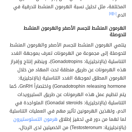
المختلفة، مثل تحليل نسبة الهرمون المنشط للدرقية في
الدم.
[١٠]
[١١]
الهرمون المنشط للجسم الأصفر والهرمون المنشط
للحوصلة
ينتمي الهرمون المنشط للجسم الأصفر والهرمون المنشط
للحوصلة إلى مجموعة من الهرمونات تعرف بموجهة الغدد
التناسلية (بالإنجليزية: Gonadotropins)، وينظم إنتاج وإفراز
هذه الهرمونات عن طريق منطقة تحت المهاد من خلال
الهرمون المطلق لموجهة الغدد التناسلية (بالإنجليزية:
Gonadotrophin releasing hormone) واختصاراً GnRH، كما
يتم تنظيم عمل هذه الهرمونات عن طريق الستيرويدات
التناسلية (بالإنجليزية: Gonadal steroids) المتواجدة في
الدم، ولهذين الهرمونين تأثير مهم في العمليات التناسلية
لما لهما من دور في تحفيز إطلاق
هرمون التستوستيرون
(بالإنجليزية: Testosteronum) من الخصيتين لدى الرجال،