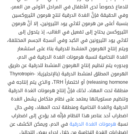
للدماغ خصوصاً لدى الأطفال في المراحل الأولى من العمر،
وفي الحقيقة فإنَّ الغدة الدرقية تنتج هرمون الثيروكسين
بنسبة أعلى من هرمون ثلاثي يود الثيرونين، إلا أنَّ هرمون
الثيروكسن يحتاج إلى تفعيل في الغالب، إذ يتحول إلى
ثلاثي يود الثيرونين في الكبد وفي أنسجة الجسم المختلفة،
ويتم إنتاج الهرمون المنشط للدرقية بناءً على استشعار
الغدة النخامية لنسبة هرمونات الغدة الدرقية في الدم،
وبدوره يتم تنظيم إنتاج الهرمون المنشط للدرقية عن طريق
الهرمون المطلق لمنشط الدرقية (بالإنجليزية: Thyrotropin-
releasing hormone) أو اختصاراً TRH، والذي يتم إنتاجه في
منطقة تحت المهاد، لذلك فإنَّ إنتاج هرمونات الغدة الدرقية
وتنظيم مستوياتها يعتمد على نظام متكامل يشمل الغدة
الدرقية والغدة النخامية ومنطقة تحت المهاد، وفي حال
اضطراب أحد عناصر هذا النظام فإنَّه قد يؤدي إلى اضطراب
نسبة
هرمونات الغدة الدرقية
في الدم، ويمكن الكشف عن
اضطرابات الغدة النخامية من خلال إجراء بعض التحاليل