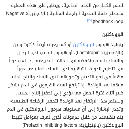
لقشر الكظر من الغدة النخامية، ويطلق على هذه العملية
مصطلح حلقة التغذية الراجعة السلبية (بالإنجليزية: Negative
[١٥]
feedback loop).
البرولاكتين
يتواجد هرمون
البرولاكتين
أو كما يعرف أيضاً لاكتوتروبين
(بالإنجليزية: Lactotropin)، أو هرمون الحليب لدى الرجال
والنساء بنسبة منخفضة في الحالات الطبيعية، إذ يلعب دوراً
في تنظيم الدورة الشهرية لدى النساء، كما يلعب دوراً
مهماً في نمو الثديين وتطورهما لدى النساء وإنتاج الحليب
منهما بعد الولادة، إذ ترتفع نسبة الهرمون في الدم بشكل
كبير أثناء فترة الحمل مما يؤدي إلى تحفيز إنتاج الحليب،
ويستمر هذا الارتفاع بعد الولادة لتحفيز الرضاعة الطبيعية،
وتجدر الإشارة إلى أنَّ مستويات هرمون البرولاكتين في الدم
يتم تنظيمها من خلال هرمونات أخرى تعرف بعوامل تثبيط
البرولاكتين (بالإنجليزية: Prolactin inhibiting factors)