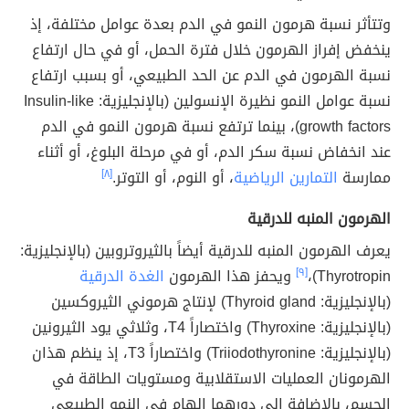
وتتأثر نسبة هرمون النمو في الدم بعدة عوامل مختلفة، إذ
ينخفض إفراز الهرمون خلال فترة الحمل، أو في حال ارتفاع
نسبة الهرمون في الدم عن الحد الطبيعي، أو بسبب ارتفاع
نسبة عوامل النمو نظيرة الإنسولين (بالإنجليزية: Insulin-like
growth factors)، بينما ترتفع نسبة هرمون النمو في الدم
عند انخفاض نسبة سكر الدم، أو في مرحلة البلوغ، أو أثناء
ممارسة
التمارين الرياضية
، أو النوم، أو التوتر.
[٨]
الهرمون المنبه للدرقية
يعرف الهرمون المنبه للدرقية أيضاً بالثيروتروبين (بالإنجليزية:
Thyrotropin)،
[٩]
ويحفز هذا الهرمون
الغدة الدرقية
(بالإنجليزية: Thyroid gland) لإنتاج هرموني الثيروكسين
(بالإنجليزية: Thyroxine) واختصاراً T4، وثلاثي يود الثيرونين
(بالإنجليزية: Triiodothyronine) واختصاراً T3، إذ ينظم هذان
الهرمونان العمليات الاستقلابية ومستويات الطاقة في
الجسم، بالإضافة إلى دورهما الهام في النمو الطبيعي