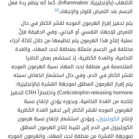
الالتهاب (بالإنجليزية: Inflammation)، كما أنه ينظم ردة فعل
الجسم عند التعرض للتوتر والإجهاد.
[٥]
يتم تحفيز إفراز الهرمون الموجه لقشر الكظر في حال
التعرض للإجهاد النفسي أو البدني، وفي الحقيقة فإنَّ
عملية إنتاج هذا الهرمون يتم تنظيمها من خلال ثلاثة أجزاء
مختلفة في الجسم متمثلة بمنطقة تحت المهاد، والغدة
النخامية، والغدة الكظرية، إذ تستشعر بعض الخلايا
المتخصصة في منطقة تحت المهاد نسبة الهرمون الموجه
لقشر الكظر في الدم، وفي حال استشعار انخفاض نسبته
يتم إفراز الهرمون المطلق لموجهة القشرة (بالإنجليزية:
Corticotrophin-releasing hormone) واختصاراً CRH لتحفيز
إنتاجه من الغدة النخامية، وبدوره يؤدي ارتفاع نسبة
الهرمون الموجه لقشر الكظر إلى تحفيز الغدة الكظرية
لإنتاج
الكورتيزول
، ويؤدي استشعار ارتفاع نسبة هرمون
الكورتيزول في الدم إلى تثبيط إنتاج الهرمون المطلق
لموجهة القشرة من منطقة تحت المهاد، والهرمون الموجه