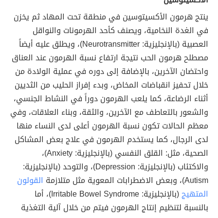
ينتج هرمون الأكسيتوسين في منطقة تحت المهاد ثم يخزن
في الغدة النخامية، ويصنف كأحد الهرمونات والنواقل
العصبية (بالإنجليزية: Neurotransmitter)، ويطلق عليه أيضاً
مصطلح هرمون الحب نتيجة ارتفاع نسبة الهرمون عند العناق
واحتضان الآخرين، بالإضافة إلى دوره في عملية الولادة من
خلال تحفيز انقباضات المخاض، وبدء إفراز الحليب من الثديين
أثناء الرضاعة، كما يلعب الهرمون دوراً في النشاط الجنسي،
والشعور بالتعاطف مع الآخرين، والثقة، وبناء العلاقات، وفي
معظم الحالات تكون نسبة الهرمون أعلى لدى النساء منها
لدى الرجال، كما يستخدم الهرمون في علاج بعض المشاكل
الصحية، مثل: القلق النفسي (بالإنجليزية: Anxiety)،
والاكتئاب (بالإنجليزية: Depression)، والتوحد (بالإنجليزية:
Autism)، وبعض الاضطرابات المعوية مثل متلازمة
القولون
المتهيج
(بالإنجليزية: Irritable Bowel Syndrome)، أما
بالنسبة لتنظيم إنتاج الهرمون فيتم من خلال آلية التغذية