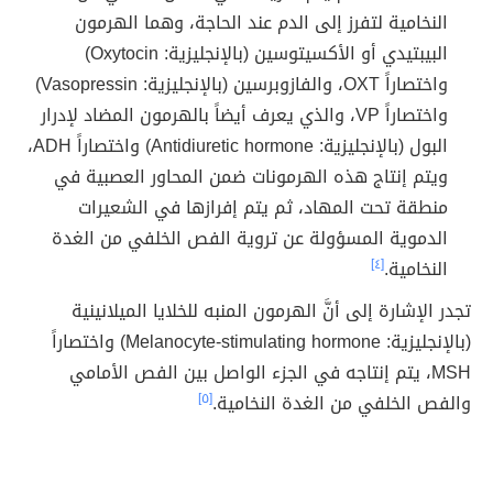
النخامية لتفرز إلى الدم عند الحاجة، وهما الهرمون
البيبتيدي أو الأكسيتوسين (بالإنجليزية: Oxytocin)
واختصاراً OXT، والفازوبرسين (بالإنجليزية: Vasopressin)
واختصاراً VP، والذي يعرف أيضاً بالهرمون المضاد لإدرار
البول (بالإنجليزية: Antidiuretic hormone) واختصاراً ADH،
ويتم إنتاج هذه الهرمونات ضمن المحاور العصبية في
منطقة تحت المهاد، ثم يتم إفرازها في الشعيرات
الدموية المسؤولة عن تروية الفص الخلفي من الغدة
النخامية.
[٤]
تجدر الإشارة إلى أنَّ الهرمون المنبه للخلايا الميلانينية
(بالإنجليزية: Melanocyte-stimulating hormone) واختصاراً
MSH، يتم إنتاجه في الجزء الواصل بين الفص الأمامي
والفص الخلفي من الغدة النخامية.
[٥]