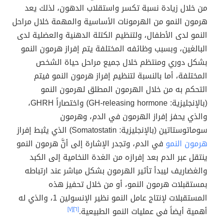
من خلال زيادة نسبة تكسر واستقلاب الدهون، لذلك يعد
هرمون النمو من الهرمونات الأساسية والمهمة خلال مراحل
النمو لدى الأطفال، ولتنظيم الكتلة الدهنية والعضلية لدى
البالغين، وبسبب وظائفه المختلفة يتم إفراز هرمون النمو
بشكل دوري ومنتظم خلال جميع مراحل حياة الشخص
المختلفة، أما بالنسبة لتنظيم إفراز هرمون النمو فيتم
التحكم به من خلال الهرمون المطلق لهرمون النمو
(بالإنجليزية: GH-releasing hormone) واختصاراً GHRH،
والذي يحفز إفراز الهرمون في الدم، وهرمون
سوماتوستاتين (بالإنجليزية: Somatostatin) الذي يثبط إفراز
هرمون النمو
في الدم، وتجدر الإشارة إلى أنَّ هرمون النمو
ينتقل عبر الدم بعد إفرازه من الغدة النخامية إلى الكبد
والغضاريف ليبدأ تأثير الهرمون بشكل مباشر عند ارتباطه
بمستقبلات هرمون النمو، أو من خلال تحفيز هذه
المستقبلات لإنتاج عامل النمو نظير الإنسولين 1، والذي له
أهمية أيضاً في عمليات النمو الطبيعية.
[٦]
[٧]