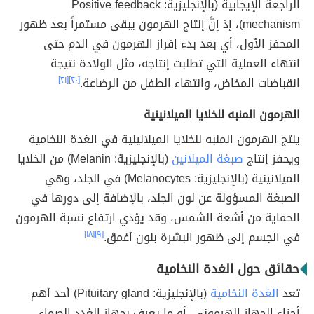
الراجعة الإيجابية (بالإنجليزية: Positive feedback
mechanism)، إذ إنَّ إنتاج الهرمون يبقى مستمراً بعد ظهور
المحفز الأول، أي بعد بدء إفراز الهرمون في الدم حتى
انتهاء العملية التي تطلبت إنتاجه، مثل الولادة نتيجة
انقباضات المخاض، وانتهاء الطفل من الرضاعة.
[٢٠]
[٢١]
الهرمون المنبه للخلايا الميلانينية
ينتج الهرمون المنبه للخلايا الميلانينية في الغدة النخامية
ويحفز إنتاج
صبغة الميلانين
(بالإنجليزية: Melanin) من الخلايا
الميلانينية (بالإنجليزية: Melanocytes) في الجلد، وهي
الصبغة المسؤولة عن لون الجلد، بالإضافة إلى دورها في
الحماية من أشعة الشمس، وقد يؤدي ارتفاع نسبة الهرمون
في الجسم إلى ظهور البشرة بلون أغمق.
[٩]
[١٨]
حقائق حول الغدة النخامية
تعد
الغدة النخامية
(بالإنجليزية: Pituitary gland) أحد أهم
أجزاء الجهاز الهرموني، أو ما يعرف بجهاز الغدد الصماء