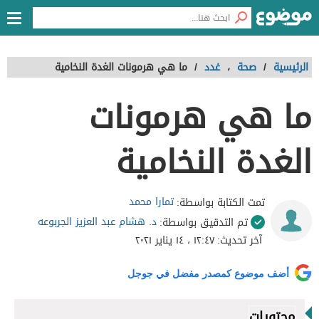
الرئيسية
/
صحة
،
غدد
/
ما هي هرمونات الغدة النخامية
ما هي هرمونات
الغدة النخامية
تمارا محمد
تمت الكتابة بواسطة:
د. هشام عبد العزيز الجربوعه
تم التدقيق بواسطة:
آخر تحديث:
١٢:٤٧ ، ١٤ يناير ٢٠٢١
أضف موضوع كمصدر مفضل في جوجل
محتويات