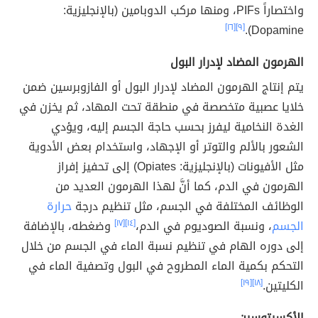
واختصاراً PIFs، ومنها مركب الدوبامين (بالإنجليزية:
[١٦]
[٩]
Dopamine).
الهرمون المضاد لإدرار البول
يتم إنتاج الهرمون المضاد لإدرار البول أو الفازوبرسين ضمن
خلايا عصبية متخصصة في منطقة تحت المهاد، ثم يخزن في
الغدة النخامية ليفرز بحسب حاجة الجسم إليه، ويؤدي
الشعور بالألم والتوتر أو الإجهاد، واستخدام بعض الأدوية
مثل الأفيونات (بالإنجليزية: Opiates) إلى تحفيز إفراز
الهرمون في الدم، كما أنَّ لهذا الهرمون العديد من
الوظائف المختلفة في الجسم، مثل تنظيم درجة
حرارة
الجسم
، ونسبة الصوديوم في الدم،
[١٤]
[١٧]
وضغطه، بالإضافة
إلى دوره الهام في تنظيم نسبة الماء في الجسم من خلال
التحكم بكمية الماء المطروح في البول وتصفية الماء في
الكليتين.
[١٨]
[١٩]
الأكسيتوسين