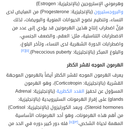
وهرموني الإستروجين (بالإنجليزية: Estrogen)
والبروجستيرون
(بالإنجليزية: Progesterone) من المبايض لدى
النساء، وتنظيم نضوج الحيوانات المنوية والبويضات، لذلك
فإنَّ اضطراب إنتاج هذين الهرمونين قد يؤدي إلى عدد من
الاضطرابات التناسلية، مثل: العقم، والضعف الجنسي،
واضطرابات الدورة الشهرية لدى النساء، وتأخر البلوغ،
والبلوغ المبكر (بالإنجليزية: Precocious puberty).
[٥]
[١٢]
الهرمون الموجه لقشر الكظر
يعرف الهرمون الموجه لقشر الكظر أيضاً بالهرمون الموجهة
القشرية (بالإنجليزية: Corticotropin)، وهو الهرمون
المسؤول عن تحفيز
الغدد الكظرية
(بالإنجليزية: Adrenal
glands) على إفراز الهرمونات الستيرويدية (بالإنجليزية:
Steroid hormones)، ويعد الكورتيزول (بالإنجليزية: Cortisol)
من أهم هذه الهرمونات، وهو أحد الهرمونات الأساسية
المهمة لحياة الشخص،
[١٣]
[١٤]
فله دور كبير دوره في الحد من