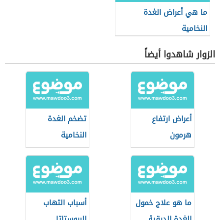
ما هي أعراض الغدة
النخامية
الزوار شاهدوا أيضاً
أعراض ارتفاع
تضخم الغدة
هرمون
النخامية
الإستروجين
ما هو علاج خمول
أسباب التهاب
الغدة الدرقية
البروستاتا