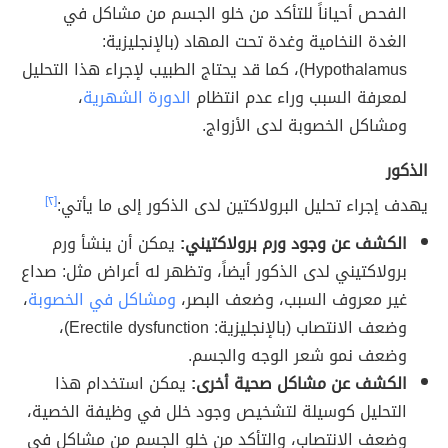
الفحص أحياناً للتأكد من خلو الجسم من مشاكل في
الغدة النخامية وغدة تحت المهاد (بالإنجليزية:
Hypothalamus)، كما قد يحتاج الطبيب لإجراء هذا التحليل
لمعرفة السبب وراء عدم انتظام
الدورة الشهرية
،
ومشاكل الخصوبة لدى الأزواج.
الذكور
يهدف إجراء تحليل البرولاكتين لدى الذكور إلى ما يأتي:
[٢]
الكشف عن وجود ورم برولاكتيني:
يمكن أن ينشأ ورم
برولاكتيني لدى الذكور أيضاً، وتظهر له أعراض مثل: صداع
غير معروف السبب، وضعف البصر،
ومشاكل في الخصوبة
،
وضعف الانتصاب (بالإنجليزية: Erectile dysfunction)،
وضعف نمو شعر الوجه والجسم.
الكشف عن مشاكل صحية أخرى:
يمكن استخدام هذا
التحليل كوسيلة لتشخيص وجود خلل في وظيفة الخصية،
وضعف الانتصاب، والتأكد من خلو الجسم من مشاكل في