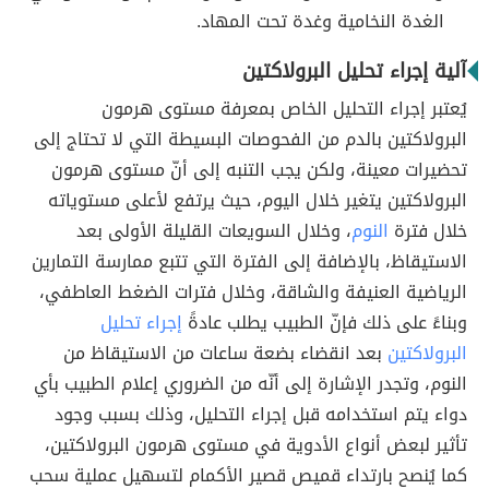
الغدة النخامية وغدة تحت المهاد.
آلية إجراء تحليل البرولاكتين
يُعتبر إجراء التحليل الخاص بمعرفة مستوى هرمون
البرولاكتين بالدم من الفحوصات البسيطة التي لا تحتاج إلى
تحضيرات معينة، ولكن يجب التنبه إلى أنّ مستوى هرمون
البرولاكتين يتغير خلال اليوم، حيث يرتفع لأعلى مستوياته
خلال فترة
النوم
، وخلال السويعات القليلة الأولى بعد
الاستيقاظ، بالإضافة إلى الفترة التي تتبع ممارسة التمارين
الرياضية العنيفة والشاقة، وخلال فترات الضغط العاطفي،
وبناءً على ذلك فإنّ الطبيب يطلب عادةً
إجراء تحليل
البرولاكتين
بعد انقضاء بضعة ساعات من الاستيقاظ من
النوم، وتجدر الإشارة إلى أنّه من الضروري إعلام الطبيب بأي
دواء يتم استخدامه قبل إجراء التحليل، وذلك بسبب وجود
تأثير لبعض أنواع الأدوية في مستوى هرمون البرولاكتين،
كما يُنصح بارتداء قميص قصير الأكمام لتسهيل عملية سحب