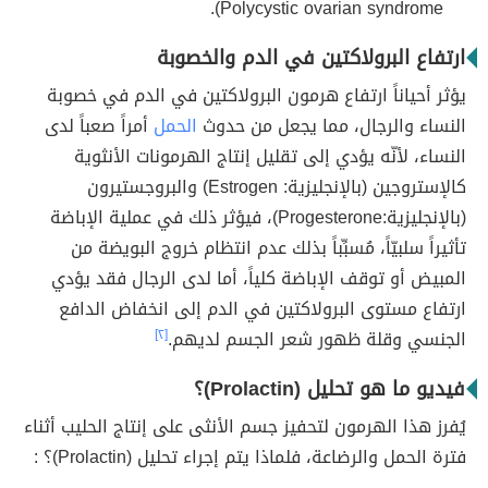
Polycystic ovarian syndrome).
ارتفاع البرولاكتين في الدم والخصوبة
يؤثر أحياناً ارتفاع هرمون البرولاكتين في الدم في خصوبة
النساء والرجال، مما يجعل من حدوث
الحمل
أمراً صعباً لدى
النساء، لأنّه يؤدي إلى تقليل إنتاج الهرمونات الأنثوية
كالإستروجين (بالإنجليزية: Estrogen) والبروجستيرون
(بالإنجليزية:Progesterone)، فيؤثر ذلك في عملية الإباضة
تأثيراً سلبيّاً، مُسبِّباً بذلك عدم انتظام خروج البويضة من
المبيض أو توقف الإباضة كلياً، أما لدى الرجال فقد يؤدي
ارتفاع مستوى البرولاكتين في الدم إلى انخفاض الدافع
الجنسي وقلة ظهور شعر الجسم لديهم.
[٢]
فيديو ما هو تحليل (Prolactin)؟
يُفرز هذا الهرمون لتحفيز جسم الأنثى على إنتاج الحليب أثناء
فترة الحمل والرضاعة، فلماذا يتم إجراء تحليل (Prolactin)؟ :