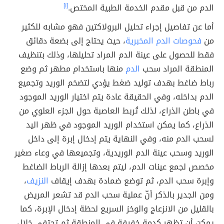
الدم من قبل مقدم الخدمة الطبية المختص.
[١]
أما عن تفاصيل إجراء تحليل البرولاكتين فهو مشابه للكثير
من
فحوصات الدم المخبرية
، حيث يحتاج إلى بضعة دقائق
فقط للحصول على عينة الدم المراد تحليلها، وذلك بتنظيف
المنطقة المراد سحب
الدم
منها باستخدام مطهر ثم وضع
رباط ضاغط بهدف توليد ضغط يؤدي لتضخم الوريد وتجميع
الدم بداخله، وفي الحقيقة عادة يتم اختيار الوريد الموجود
في باطن الذراع، لذلك تُربط العاصبة حول الجزء العلوي من
الذراع، كما يمكن استخدام الوريد الموجود في ظهر اليد
لسحب الدم منه، وفي النهاية يتم إدخال إبرة إلى داخل
الوريد وسحب عينة الدم الوريدية، وتجميعها في وعاء صغير
مخصص لجمع عينات الدم، ليتم بعدها إزالة الرباط الضاغط
وإبرة سحب الدم، ثم توضع ضمادة بهدف إيقاف
النزيف
،
ومن الجدير بالذكر أنّ عملية سحب الدم قد تشعر المريض
بالقليل من الانزعاج والوخز السريع لحظة إدخال الإبرة، كما
يمكن أن تظهر كدمة خفيفة في المنطقة ثم تحتفي خلال