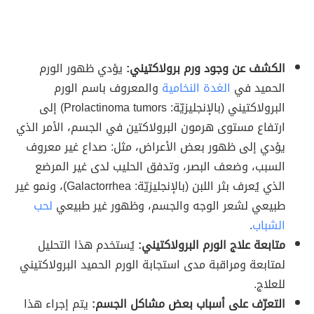
الكشف عن وجود ورم برولاكتيني:
يؤدي ظهور الورم
الحميد في
الغدة النخامية
والمعروف باسم الورم
البرولاكتيني (بالإنجليزيّة: Prolactinoma tumors) إلى
ارتفاع مستوى هرمون البرولاكتين في الجسم، الأمر الذي
يؤدي إلى ظهور بعض الأعراض، مثل: صداع غير معروف
السبب، وضعف البصر، وتدفق الحليب لدى غير المرضع
الذي يُعرف بثر اللبن (بالإنجليزيّة: Galactorrhea)، ونمو غير
طبيعي لشعر الوجه والجسم، وظهور غير طبيعي
لحب
الشباب
.
متابعة علاج الورم البرولاكتيني:
يُستخدم هذا التحليل
لمتابعة ومراقبة مدى استجابة الورم الحميد البرولاكتيني
للعلاج.
التعرّف على أسباب بعض مشاكل الجسم:
يتم إجراء هذا