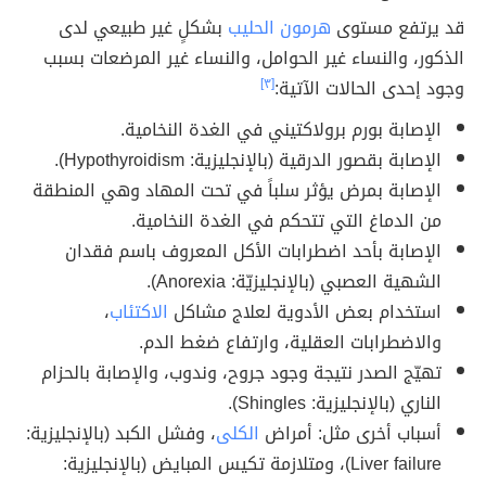
قد يرتفع مستوى
هرمون الحليب
بشكلٍ غير طبيعي لدى
الذكور، والنساء غير الحوامل، والنساء غير المرضعات بسبب
وجود إحدى الحالات الآتية:
[٣]
الإصابة بورم برولاكتيني في الغدة النخامية.
الإصابة بقصور الدرقية (بالإنجليزية: Hypothyroidism).
الإصابة بمرض يؤثر سلباً في تحت المهاد وهي المنطقة
من الدماغ التي تتحكم في الغدة النخامية.
الإصابة بأحد اضطرابات الأكل المعروف باسم فقدان
الشهية العصبي (بالإنجليزيّة: Anorexia).
استخدام بعض الأدوية لعلاج مشاكل
الاكتئاب
،
والاضطرابات العقلية، وارتفاع ضغط الدم.
تهيّج الصدر نتيجة وجود جروح، وندوب، والإصابة بالحزام
الناري (بالإنجليزية: Shingles).
أسباب أخرى مثل: أمراض
الكلى
، وفشل الكبد (بالإنجليزية:
Liver failure)، ومتلازمة تكيس المبايض (بالإنجليزية: