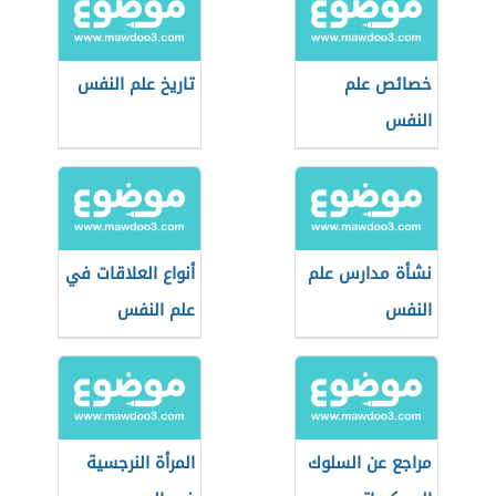
والشخصية
المضادة للمجتمع
خصائص علم
تاريخ علم النفس
النفس
نشأة مدارس علم
أنواع العلاقات في
النفس
علم النفس
مراجع عن السلوك
المرأة النرجسية