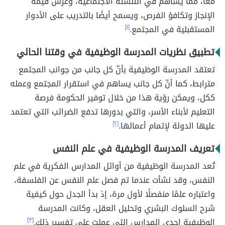
معًا، ممّا يُساهم في التنشئة الاجتماعية، وغرس قيمة
الإنجاز وتكافؤ الفرص، ويسمح أيضًا بالتدريب على الأدوار
المستقبلية في المجتمع.
[١]
تطبيق نظريات المدرسة الوظيفية في وقتنا الحالي
تعتقد المدرسة الوظيفية بأنّ كل جانب من جوانب المجتمع
مترابط، كما أنّ كل جانب يساهم في استقرار المجتمع وعمله
ككل، ويمكن رؤية هذا من خلال توفير الحكومة فرصة
التعليم لأبناء الأسر، والتي بدورها تدفع الضرائب التي تعتمد
عليها الدولة لإتمام أعمالها.
[٢]
تعريف المدرسة الوظيفية في علم النفس
تُعد المدرسة الوظيفية من أوائل المدارس الفكرية في علم
النفس، وقد نشأت عندما تم فصل علم النفس عن الفلسفة،
واعتباره علمًا منفصلًا لأول مرة، إذ بدأ الجدل حول كيفية
شرح السلوك البشري وتحليل العقل، وكانت المدرسة
الوظيفية إحدى المدارس التي عملت على تفسير ذلك.
[٣]