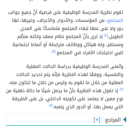
تقوم نظرية المدرسة الوظيفية على فرضية أنَّ جميع جوانب
المجتمع
، من المؤسسات، والأدوار، والأعراف، وغيرها، لها
دور ولا غنى عنها لبقاء المجتمع متماسكًا على المدى
الطويل،
[٤]
إذ ترى بأنَّ المجتمع نظام معقد ولكنه منظّم
ومستقر، وله هياكل ووظائف مترابطة أو أنماط اجتماعية
تلبي احتياجات الأفراد في المجتمع.
[٥]
وتُعنى المدرسة الوظيفية بدراسة الحالات العقلية
والنفسية، ووفقًا لهذه النظرية فإنّه يتم تحديد الحالات
العقلية من خلال ما تقوم به وليس من خلال ما تتكون منه،
[٦]
إذ تقول هذه النظرية بأنَّ ما يجعل شيئًا ما حالة ذهنية من
نوع معين لا يعتمد على تكوينه الداخلي، بل على الطريقة
التي يعمل بها، أو الدور الذي يلعبه.
[٧]
المراجع