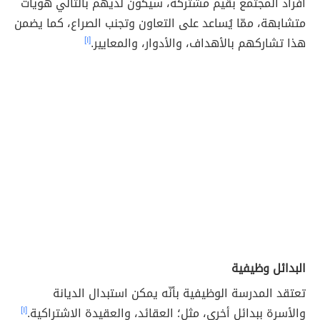
أفراد المجتمع بقيم مشتركة، سيكون لديهم بالتالي هويات
متشابهة، ممّا يُساعد على التعاون وتجنب الصراع، كما يضمن
هذا تشاركهم بالأهداف، والأدوار، والمعايير.
[١]
البدائل وظيفية
تعتقد المدرسة الوظيفية بأنّه يمكن استبدال الديانة
والأسرة ببدائل أخرى، مثل؛ العقائد، والعقيدة الاشتراكية.
[١]