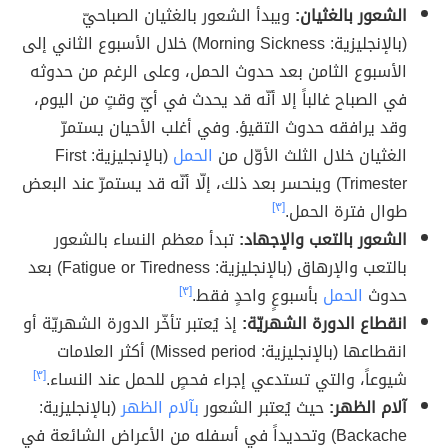
الشعور بالغثيان:
ويبدأ الشعور بالغثيان الصباحيّ
(بالإنجليزية: Morning Sickness) خلال الأسبوع الثاني إلى
الأسبوع الثامن بعد حدوث الحمل، وعلى الرغم من حدوثه
في الصباح غالباً إلا أنّه قد يحدث في أيّ وقتٍ من اليوم،
وقد يرافقه حدوث التقيؤ. وفي أغلب الأحيان يستمرّ
الغثيان خلال الثلث الأوّل من
الحمل
(بالإنجليزية: First
Trimester) وينحسر بعد ذلك، إلّا أنّه قد يستمرّ عند البعض
طوال فترة الحمل.
[٣]
الشعور بالتعب والإجهاد:
تبدأ معظم النساء بالشعور
بالتعب والإرهاق (بالإنجليزية: Fatigue or Tiredness) بعد
حدوث
الحمل
بأسبوعٍ واحدٍ فقط.
[٣]
انقطاع الدورة الشهريّة:
إذ يُعتبر تأخّر الدورة الشهريّة أو
انقطاعها (بالإنجليزية: Missed period) أكثر العلامات
شيوعاً، والتي تستدعي إجراء فحصٍ للحمل عند النساء.
[٣]
آلام الظهر:
حيث يُعتبر الشعور
بآلام الظهر
(بالإنجليزية:
Backache) وتحديداً في أسفله من الأعراض الشائعة في