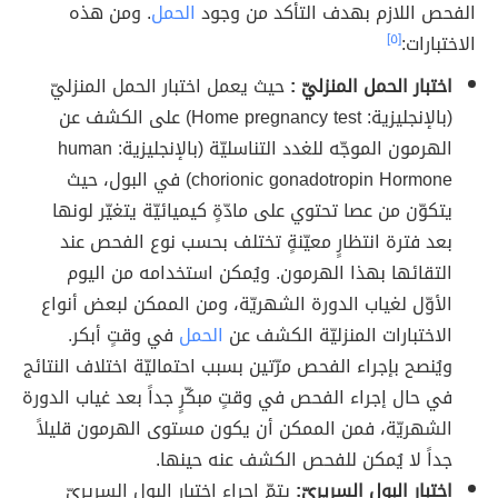
الفحص اللازم بهدف التأكد من وجود
الحمل
. ومن هذه
الاختبارات:
[٥]
اختبار الحمل المنزليّ :
حيث يعمل اختبار الحمل المنزليّ
(بالإنجليزية: Home pregnancy test) على الكشف عن
الهرمون الموجّه للغدد التناسليّة (بالإنجليزية: human
chorionic gonadotropin Hormone) في البول، حيث
يتكوّن من عصا تحتوي على مادّةٍ كيميائيّة يتغيّر لونها
بعد فترة انتظارٍ معيّنةٍ تختلف بحسب نوع الفحص عند
التقائها بهذا الهرمون. ويُمكن استخدامه من اليوم
الأوّل لغياب الدورة الشهريّة، ومن الممكن لبعض أنواع
الاختبارات المنزليّة الكشف عن
الحمل
في وقتٍ أبكر.
ويُنصح بإجراء الفحص مرّتين بسبب احتماليّة اختلاف النتائج
في حال إجراء الفحص في وقتٍ مبكّرٍ جداً بعد غياب الدورة
الشهريّة، فمن الممكن أن يكون مستوى الهرمون قليلاً
جداً لا يُمكن للفحص الكشف عنه حينها.
اختبار البول السريريّ:
يتمّ إجراء اختبار البول السريريّ