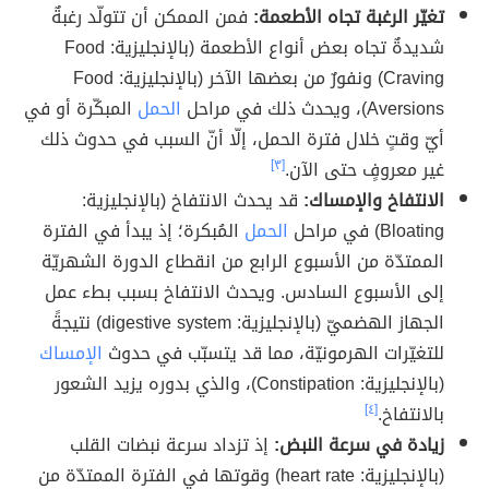
تغيّر الرغبة تجاه الأطعمة:
فمن الممكن أن تتولّد رغبةٌ
شديدةٌ تجاه بعض أنواع الأطعمة (بالإنجليزية: Food
Craving) ونفورٌ من بعضها الآخر (بالإنجليزية: Food
Aversions)، ويحدث ذلك في مراحل
الحمل
المبكّرة أو في
أيّ وقتٍ خلال فترة الحمل، إلّا أنّ السبب في حدوث ذلك
غير معروفٍ حتى الآن.
[٣]
الانتفاخ والإمساك:
قد يحدث الانتفاخ (بالإنجليزية:
Bloating) في مراحل
الحمل
المُبكرة؛ إذ يبدأ في الفترة
الممتدّة من الأسبوع الرابع من انقطاع الدورة الشهريّة
إلى الأسبوع السادس. ويحدث الانتفاخ بسبب بطء عمل
الجهاز الهضميّ (بالإنجليزية: digestive system) نتيجةً
للتغيّرات الهرمونيّة، مما قد يتسبّب في حدوث
الإمساك
(بالإنجليزية: Constipation)، والذي بدوره يزيد الشعور
بالانتفاخ.
[٤]
زيادة في سرعة النبض:
إذ تزداد سرعة نبضات القلب
(بالإنجليزية: heart rate) وقوتها في الفترة الممتدّة من