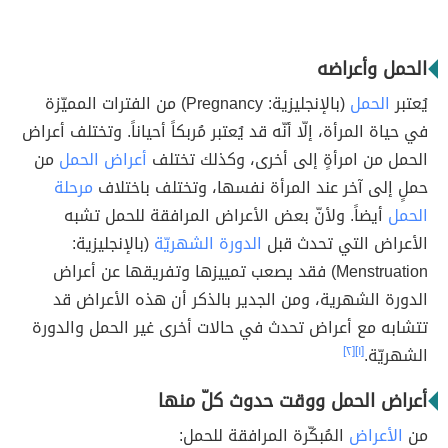
الحمل وأعراضه
يُعتبر
الحمل
(بالإنجليزية: Pregnancy) من الفترات المميّزة
في حياة المرأة، إلّا أنّه قد يُعتبر مُربكاً أحياناً. وتختلف أعراض
الحمل من امرأةٍ إلى أخرى، وكذلك تختلف
أعراض الحمل
من
حملٍ إلى آخر عند المرأة نفسها، وتختلف باختلاف
مرحلة
الحمل
أيضاً. ولأنّ بعض الأعراض المرافقة للحمل تشبه
الأعراض التي تحدث قبل
الدورة الشهريّة
(بالإنجليزية:
Menstruation) فقد يصعب تمييزها وتفريقها عن أعراض
الدورة الشهرية، ومن الجدير بالذكر أن هذه الأعراض قد
تتشابه مع أعراض تحدث في حالات أخرى غير الحمل والدورة
الشهريّة.
[١]
[٢]
أعراض الحمل ووقت حدوث كلّ منها
من
الأعراض
المُبكّرة المرافقة للحمل: