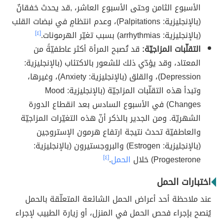
الأسبوع الثامن وحتى الأسبوع العاشر، ,قد يحدث خفقانٌ
(بالإنجليزية: Palpitations)، وعدم انتظامٍ في نبضات القلب
(بالإنجليزية: arrhythmias) بسبب تغيّر الهرمونات.
[٤]
التقلّبات المزاجيّة:
قد تُصبح المرأة أكثر عاطفيّةً من
المعتاد، وقد يؤدّي ذلك للشعور بالاكتئاب (بالإنجليزية:
Depression)، والقلق (بالإنجليزية: Anxiety)، وغيرها،
وتبدأ هذه التقلّبات المزاجيّة (بالإنجليزية: Mood
Changes) في الأسبوع السادس بعد انقطاع الدورة
الشهريّة. ومن الجدير بالذكر أنّ هذه التغيّرات المزاجيّة
والعاطفيّة تحدث نتيجة ارتفاع هرمون الإستروجين
(بالإنجليزية: Estrogen) والبروجستيرون (بالإنجليزية:
Progesterone) خلال
الحمل
.
[٤]
اختبارات الحمل
عند ملاحظة أحد أعراض الحمل الشائعة المتعلّقة بالحمل
يُنصح بإجراء فحص الحمل في المنزل، أو زيارة الطبيب لإجراء