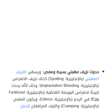
حدوث نزيف مهبلي بسيط ومغص:
ويسمّى
النزيف
المهبلي
(بالإنجليزية: Spotting) كذلك نزيف الانغراس
(بالإنجليزية: Implantation Bleeding)؛ وذلك لأنّه يحدث
نتيجةً لانغراس البويضة المُخصّبة (بالإنجليزية: Fertilized
Egg) في الرحم (بالإنجليزية: Uterus)، ويكون المغص
(بالإنجليزية: Cramping) والنزف المرافقان
للحمل