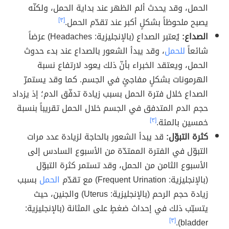
الحمل، وقد يحدث ألم الظهر عند بداية الحمل، ولكنّه
يصبح ملحوظاً بشكلٍ أكبر عند تقدّم الحمل.
[٣]
الصداع:
يُعتبر الصداع (بالإنجليزية: Headaches) عرَضاً
شائعاً
للحمل
، وقد يبدأ الشعور بالصداع عند بدء حدوث
الحمل، ويعتقد الخبراء بأنّ ذلك يعود لارتفاع نسبة
الهرمونات بشكلٍ مفاجئٍ في الجسم. كما وقد يستمرّ
الصداع خلال فترة الحمل بسبب زيادة تدفّق الدم؛ إذ يزداد
حجم الدم المتدفق في الجسم خلال الحمل تقريباً بنسبة
خمسين بالمئة.
[٣]
كثرة التبوّل:
قد يبدأ الشعور بالحاجة لزيادة عدد مرات
التبوّل في الفترة الممتدّة من الأسبوع السادس إلى
الأسبوع الثامن من الحمل، وقد تستمر كثرة التبوّل
(بالإنجليزية: Frequent Urination) مع تقدّم
الحمل
بسبب
زيادة حجم الرحم (بالإنجليزية: Uterus) والجنين، حيث
يتسبّب ذلك في إحداث ضغطٍ على المثانة (بالإنجليزية:
[٣]
bladder).