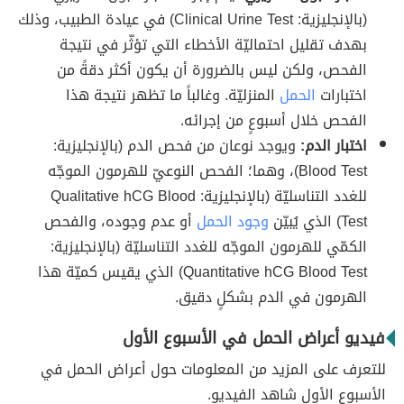
(بالإنجليزية: Clinical Urine Test) في عيادة الطبيب، وذلك
بهدف تقليل احتماليّة الأخطاء التي تؤثّر في نتيجة
الفحص، ولكن ليس بالضرورة أن يكون أكثر دقةً من
اختبارات
الحمل
المنزليّة. وغالباً ما تظهر نتيجة هذا
الفحص خلال أسبوعٍ من إجرائه.
اختبار الدم:
ويوجد نوعان من فحص الدم (بالإنجليزية:
Blood Test)، وهما؛ الفحص النوعيّ للهرمون الموجّه
للغدد التناسليّة (بالإنجليزية: Qualitative hCG Blood
Test) الذي يُبيّن
وجود الحمل
أو عدم وجوده، والفحص
الكمّي للهرمون الموجّه للغدد التناسليّة (بالإنجليزية:
Quantitative hCG Blood Test) الذي يقيس كميّة هذا
الهرمون في الدم بشكلٍ دقيق.
فيديو أعراض الحمل في الأسبوع الأول
للتعرف على المزيد من المعلومات حول أعراض الحمل في
الأسبوع الأول شاهد الفيديو.