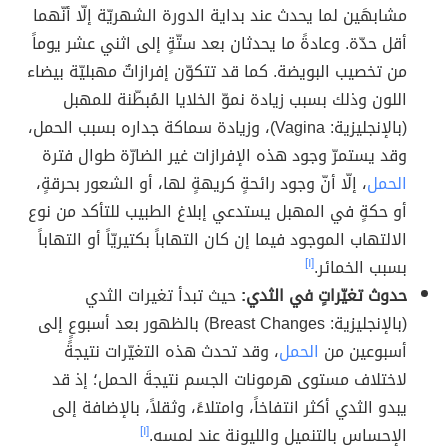
مشابهَين لما يحدث عند بداية الدورة الشهريّة إلّا أنّهما
أقل حدّة. وعادةً ما يحدثان بعد ستّةٍ إلى اثني عشر يوماً
من تخصيب البويضة. كما قد تتكوّن إفرازاتٌ مهبليّة بيضاء
اللون وذلك بسبب زيادة نموّ الخلايا المُبطّنة للمهبل
(بالإنجليزية: Vagina)، وزيادة سماكة جداره بسبب الحمل،
وقد يستمرّ وجود هذه الإفرازات غير الضارّة طوال فترة
الحمل
، إلّا أنّ وجود رائحةٍ كريهةٍ لها، أو الشعور بحرقةٍ،
أو حكةٍ في المهبل يستدعي إبلاغ الطبيب للتأكد من نوع
الالتهاب الموجود فيما إن كان التهاباً بكتيريّاً أو التهاباً
بسبب الخمائر.
[١]
حدوث تغيّراتٍ في الثدي:
حيث تبدأ تغيرات الثدي
(بالإنجليزية: Breast Changes) بالظهور بعد أسبوعٍ إلى
أسبوعين من
الحمل
، وقد تحدث هذه التغيّرات نتيجةً
لاختلاف مستوى هرمونات الجسم نتيجةَ الحمل؛ إذ قد
يبدو الثدي أكثر انتفاخاً، وامتلاءً، وثقلاً، بالإضافة إلى
الإحساس بالتنميل والليونة عند لمسه.
[١]