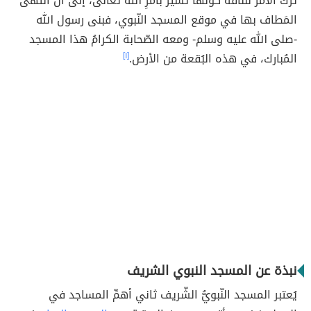
ترك الأمر للنّاقة كونَها تسير بأمرِ الله تعالى، إلى أن انتهى
المَطاف بها في موقع المسجد النّبوي، فبنى رسول الله
-صلى الله عليه وسلم- ومعه الصّحابة الكرامُ هذا المسجد
المُبارك، في هذه البُقعة من الأرض.
[١]
نبذة عن المسجد النبوي الشريف
يُعتبر المسجد النّبويُّ الشّريف ثاني أهمِّ المساجد في