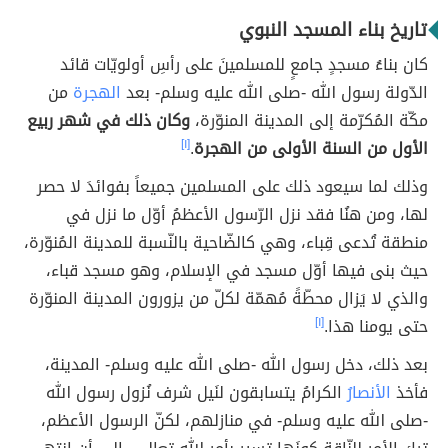
تاريخ بناء المسجد النبوي
كان بناءُ مسجدٍ جامعٍ للمسلمينَ على رأسِ أولويّات قائد
الدّولة رسول الله -صلى الله عليه وسلم- بعد
الهجرة
من
مكّة المُكرّمة إلى المدينة المنوّرة،
وكان ذلك في شهر ربيع
الأول من السنة الأولى من الهجرة
.
[١]
وذلك لما سيعود ذلك على المسلمين جميعاً بفوائدَ لا حصر
لها، ومن هنُا فقد نزل الرّسول الأعظمُ أوّل ما نزل في
منطقة تُدعى قِباء، وهي كالضّاحية بالنّسبة للمدينة المُنوّرة،
حيث بنى فيها أوّل مسجد في الإسلام، وهو مسجد قباء،
والذي لا يَزال محطّةً مُهمّة لكلّ من يزورون المدينة المنوّرة
حتى يومنا هذا.
[١]
بعد ذلك، دخل رسول الله -صلى الله عليه وسلم- المدينة،
فأخذ
الأنصارُ
الكرامُ يتسابقون لنَيل شرف نُزول رسول الله
-صلى الله عليه وسلم- في منازلهم، لكنّ الرسول الأعظم،