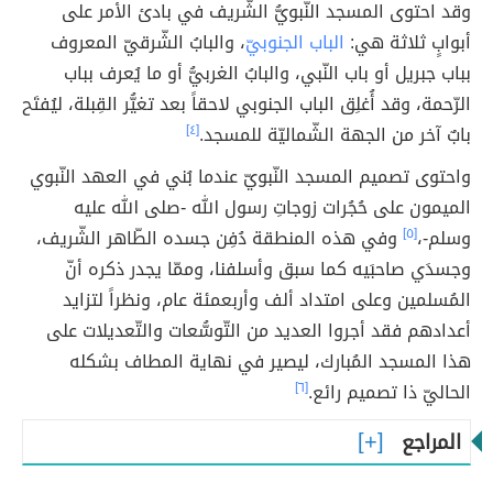
وقد احتوى المسجد النّبويُّ الشّريف في بادئ الأمر على
أبوابٍ ثلاثة هي:
الباب الجنوبيّ
، والبابُ الشّرقيّ المعروف
بباب جبريل أو باب النّبي، والبابُ الغربيُّ أو ما يُعرف بباب
الرّحمة، وقد أُغلِق الباب الجنوبي لاحقاً بعد تغيُّر القِبلة، ليُفتَح
بابٌ آخر من الجهة الشّماليّة للمسجد.
[٤]
واحتوى تصميم المسجد النّبويّ عندما بُني في العهد النّبوي
الميمون على حُجُرات زوجاتِ رسول الله -صلى الله عليه
وسلم-،
[٥]
وفي هذه المنطقة دُفِن جسده الطّاهر الشّريف،
وجسدَي صاحبَيه كما سبق وأسلفنا، وممّا يجدر ذكره أنّ
المُسلمين وعلى امتداد ألف وأربعمئة عام، ونظراً لتزايد
أعدادهم فقد أجروا العديد من التّوسُّعات والتّعديلات على
هذا المسجد المُبارك، ليصير في نهاية المطاف بشكله
الحاليّ ذا تصميم رائع.
[٦]
المراجع