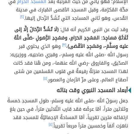
الإسلام؛ فهو يأتي من حيث المرتبة بعد
المسجد الحرام
في
مكّة المُكرّمة، وقبل المسجد الأقصى المُبارك في مدينة
القُدس، وهو ثاني المساجد التي تُشَدُّ الرِّحال إليها.
[٢]
وقد ثبت عن النبي الكريم أنه قال:
(لَا تُشَدُّ الرِّحَالُ إلَّا إلى
ثَلَاثَةِ مَسَاجِدَ: المَسْجِدِ الحَرَامِ، ومَسْجِدِ الرَّسُولِ -صَلَّى اللهُ
عليه وسلَّمَ-، ومَسْجِدِ الأقْصَى)
،
[٣]
وهو الذي يحتوي قبر
رسول الله -صلى الله عليه وسلم-، وقبرَي صاحبَيه، ووزيرَيه:
الصدّيق، والفاروق -رضي الله عنهما-، ومن هُنا فقد كانت
لهذا المسجد منزلةٌ رفيعةٌ في قلوب المُسلمين من شتى
أصقاع العالم، وعلى مرِّ الأزمان والعصور.
[٤]
أبعاد المسجد النبوي وقت بنائه
جعل رسولُ الله -صلى الله عليه وسلم- طول المسجدِ خمسةً
وثلاثين متراً، أمّا عرضُه فقد قارب الثّلاثين متراً، في حين بلغ
ارتفاعُه مترين تقريباً، أمّا المساحةُ الإجماليّةُ للمسجد فقد
ناهزت ألفاً وخمسين متراً مربعاً تقريباً.
[٤]