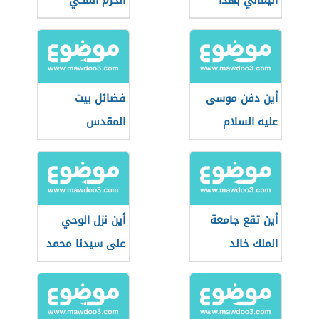
اليماني بهذا
الحرم المكي
الاسم
أين دفن موسى
فضائل بيت
عليه السلام
المقدس
أين تقع جامعة
أين نزل الوحي
الملك خالد
على سيدنا محمد