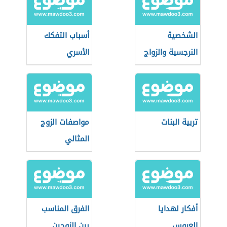
الشخصية
أسباب التفكك
النرجسية والزواج
الأسري
تربية البنات
مواصفات الزوج
المثالي
أفكار لهدايا
الفرق المناسب
العروس
بين الزوجين