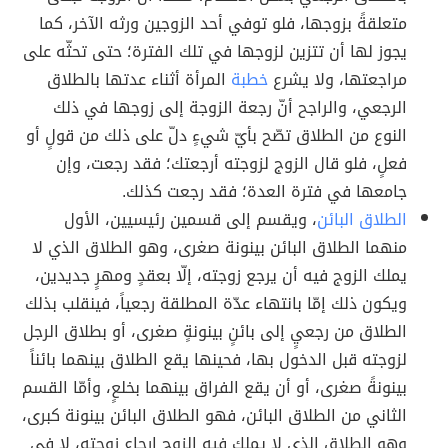
متعلقةً بزوجها، فلو توفي أحد الزوجين ورثه الآخر، كما
يجوز لها أن تتزين لزوجها في تلك الفترة؛ حتى تحثّه على
مراجعتها، ولا يشرع
خطبة
المرأة أثناء عدتها بالطلاق
الرجعي، والراجح أنّ رجعة الزوجة إلى زوجها في ذلك
النوع من الطلاق تصّح بأيّ شيءٍ دلّ على ذلك من قولٍ أو
فعلٍ، فلو قال الزوج لزوجته أرجعتك؛ فقد رجعت، وإن
جامعها في فترة العدة؛ فقد رجعت كذلك.
الطلاق البائن
، ويقسم إلى قسمين رئيسيين، الأول
منهما الطلاق البائن بينونة صغرى، وهو الطلاق الذي لا
يملك الزوج فيه أن يرجع زوجته، إلّا بعقدٍ ومهرٍ جديدين،
ويكون ذلك إمّا بانتهاء عدّة المطلقة رجعياً، فينقلب بذلك
الطلاق من رجعيٍ إلى بائنٍ بينونةٍ صغرى، أو بطلاق الرجل
لزوجته قبل الدخول بها، فحينها يقع الطلاق بينهما بائناً
بينونةً صغرى، أو أن يقع الفراق بينهما بخلعٍ، وأمّا القسم
الثاني من الطلاق البائن، فهو الطلاق البائن بينونة كبرى،
وهو الطلاق الذي لا يملك فيه الزوج إرجاع زوجته، لا في