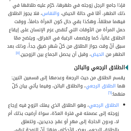
فإذا جامع الرجل زوجته في طهرها، حُرّم عليه طلاقها في
ذلك الطهر، أمّا في حالة الحيض،
والنفاس
، فلا يجوز الطلاق
فيهما مطلقاً، وهكذا بقي حال كون المرأة حاملاً، ووقت
حمل المرأة من الأوقات التي تُنقص عزم الإنسان على إيقاع
الطلاق غالباً، كما ويُضعف الرغبة في الفراق، ويتضح ممّا
سبق أنّ وقت جواز الطلاق من كلّ شهرٍ ضيقٍ جداً، وذلك بعد
الطهر من
الحيض
، وقبل أن يحصل الجماع بين الزوجين.
[٥]
الطلاق الرجعي والبائن
يقسم الطلاق من حيث الرجعة وعدمها إلى قسمين اثنين:
هما
الطلاق الرجعي
، والطلاق البائن، وفيما يأتي بيان كلّ
منهما:
[٦]
الطلاق الرجعي
، وهو الطلاق الذي يملك الزوج فيه إرجاع
زوجته إلى عصمته في فترة العدّة، سواءً أرضيت بذلك أم
لا، ودون الحاجة إلى مهرٍ أو عقدٍ جديدين، وتتعلق
بالطلاق الرجعي بعض الأحكام، منها: أنّ الزوجة تبقى