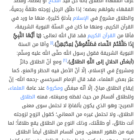
عرّف الفقهاء الطلاق بأنّه حلّ قيد
النكاح
أو بعضه، وقصد
الفقهاء بقولهم بعضه؛ إذا طلّق الرجل زوجته طلقةً رجعيةً،
والطلاق مشروعٌ في
الإسلام
بأدلةٍ كثيرةٍ، منها ما ورد في
القرآن الكريم، ومنها ما كان في السنّة النبوية الشريفة،
فأمّا من
القرآن الكريم
فقد قال الله تعالى:
(يَا أَيُّهَا النَّبِيُّ
إِذَا طَلَّقْتُمُ النِّسَاءَ فَطَلِّقُوهُنَّ لِعِدَّتِهِنَّ)
،
[١]
وأمّا من السنة
النبوية الشريفة فقول رسول الله صلّى الله عليه وسلّم:
(أبغضُ الحلالِ إلى اللَّهِ الطلاقُ)
،
[٢]
ومع أنّ الطلاق جائزٌ
ومشروعٌ في الإسلام، إلّا أنّ الأصل فيه الحظر والمنع، كما
عبّر بعض العلماء، فقد قال الإمام السرخسي -رحمه الله- إنّ
إيقاع الطلاق مباحٌ، إلّا أنّه مبغضٌ
ومكروهٌ
عند عامة
العلماء
،
وللطلاق أقسامٌ من حيث لفظه وصيغته، فمنه
الطلاق
الصريح: وهو الذي يكون بألفاظٍ لا تحتمل سوى معنى
الطلاق، ولا تحتمل غيره من المعاني؛ كقول الزوج لزوجته
أنت طالقٌ، أو طلقّتك، وذلك النوع من الطلاق يقع طلاقاً؛ لما
فيه من ظهور المعنى، ومن أقسام الطلاق أيضاً الطلاق