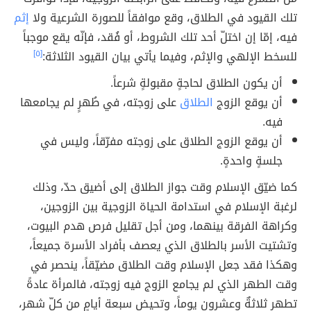
تلك القيود في الطلاق، وقع موافقاً للصورة الشرعية ولا
إثم
فيه، إمّا إن اختلّ أحد تلك الشروط، أو فُقد، فإنّه يقع موجباً
للسخط الإلهي والإثم، وفيما يأتي بيان القيود الثلاثة:
[٥]
أن يكون الطلاق لحاجةٍ مقبولةٍ شرعاً.
أن يوقع الزوج
الطلاق
على زوجته، في طُهرٍ لم يجامعها
فيه.
أن يوقع الزوج الطلاق على زوجته مفرّقاً، وليس في
جلسةٍ واحدةٍ.
كما ضيّق الإسلام وقت جواز الطلاق إلى أضيق حدّ، وذلك
لرغبة الإسلام في استدامة الحياة الزوجية بين الزوجين،
وكراهة الفرقة بينهما، ومن أجل تقليل فرص هدم البيوت،
وتشتيت الأسر بالطلاق الذي يعصف بأفراد الأسرة جميعاً،
وهكذا فقد جعل الإسلام وقت الطلاق مضيّقاً، ينحصر في
وقت الطهر الذي لم يجامع الزوج فيه زوجته، فالمرأة عادةً
تطهر ثلاثةٌ وعشرون يوماً، وتحيض سبعة أيامٍ من كلّ شهرٍ،