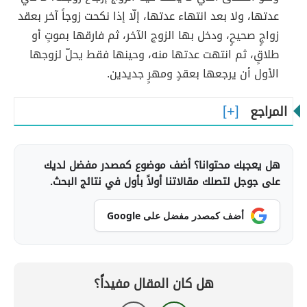
عدتها، ولا بعد انتهاء عدتها، إلّا إذا نكحت زوجاً آخر بعقد
زواجٍ صحيحٍ، ودخل بها الزوج الآخر، ثم فارقها بموتٍ أو
طلاقٍ، ثم انتهت عدتها منه، وحينها فقط يحلّ لزوجها
الأول أن يرجعها بعقدٍ ومهرٍ جديدين.
المراجع
هل يعجبك محتوانا؟ أضف موضوع كمصدر مفضل لديك
على جوجل لتصلك مقالاتنا أولاً بأول في نتائج البحث.
أضف كمصدر مفضل على Google
هل كان المقال مفيداً؟