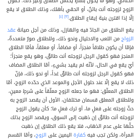
الكنائي: وهو ما يكون بلفظٍ يحتمل الطلاق وغير ذلك؛ كقول
الزوج لزوجته أنت بائنٌ، أو الحقي بأهلك، وذلك الطلاق لا يقع
إلّا إذا اقترن بنية إيقاع الطلاق.
[٣]
[٤]
يقع الطلاق من الجادّ فيه والهازل، وذلك من أجل صيانة
عقد
الزواج
من اللعب والاحتيال ونحو ذلك، وللطلاق صورٌ متعددةٌ،
فإمّا أن يكون طلاقاً منجزاً، أو مضافاً، أو معلقاً، فأمّا الطلاق
المنجز فهو كقول الرجل لزوجته أنت طالقٌ، وهو يقع منجزاً؛
أيّ يقع في الحال، لأنّه لم يقيد بشيءٍ، أمّا الطلاق المضاف
فهو كقول الرجل لزوجته أنت طالقٌ غداً، أو نحو ذلك، فإنّ
ذلك لا يقع إلّا عند حلول الأجل والموعد الذي حدّده الزوج، أمّا
الطلاق المعلّق: فهو ما جعله الزوج معلّقاً على شرطٍ معينٍ،
وللطلاق المعلق قسمان مختلفان، الأول أن يقصد الزوج به
حثّ زوجته على فعلٍ ما، أو ترك فعلٍ ما؛ كأن يقول الزوج
لزوجته أنت طالقٌ إن ذهبت إلى السوق، ويقصد الزوج بذلك
حثّها على عدم الذهاب، فلا يقع ذلك الطلاق إن ذهبت
المرأة، ولكن تجب فيه
كفارة
اليمين على
الزوج
، وأمّا القسم