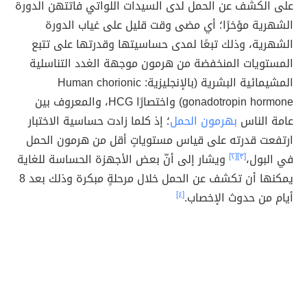
على الكشف عن الحمل لدى السيدات اللواتي فاتتهن الدورة
الشهرية مؤخرًا؛ أي مضى وقت قليل على غياب الدورة
الشهرية، وذلك تبعًا لمدى حساسيتها وقدرتها على تتبع
المستويات المنخفضة من هرمون موجهة الغدد التناسلية
المشيمائية البشرية (بالإنجليزية: Human chorionic
gonadotropin hormone) واختصارًا HCG، والمعروف بين
عامة الناس
بهرمون الحمل
؛ إذ كلما زادت حساسية الاختبار
ارتفعت قدرته على قياس مستوياتٍ أقل من هرمون الحمل
في البول،
[٣]
[٢]
ويشار إلى أنّ بعض الأجهزة الحساسة للغاية
يمكنها أن تكشف عن الحمل خلال مرحلةٍ مبكرة وذلك بعد 8
أيام من حدوث الإخصاب.
[٤]