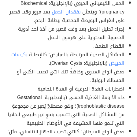
الحمل الكيميائي الحيوي (بالإنجليزية: Biochemical
pregnancy)؛ ويتمثل
بفقدان الحمل
بعد مرور وقت قصير
على انغراس البويضة المخصبة ببطانة الرحم.
إجراء تحليل الحمل بعد وقت قصير من أخذ أحد أدوية
الخصوبة المحتوية على هرمون الحمل.
انقطاع الطمث.
المشاكل الصحية المرتبطة بالمبايض؛ كالإصابة
بكيسات
المبيض
(بالإنجليزية: Ovarian Cysts).
بعض أنواع العدوى وخاصّةً تلك التي تصيب الكلى أو
المسالك البولية.
اضطرابات الغدة الدرقية أو الغدة النخامية.
داء الأرومة الغاذية الحملي (بالإنجليزية: Gestational
trophoblastic disease)؛ وهو مصطلحٌ يُعبر عن مجموعةٍ
من المشاكل الصحية التي تتسبب بنموٍ غير طبيعي للخلايا
التي تنمو منها المشيمة في الأوضاع الطبيعية.
بعض أنواع السرطان؛ كالتي تصيب الجهاز التناسلي، مثل: