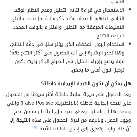
الحمل.
الاستعجال في قراءة نتائج التحليل وعدم انتظار الوقت
الكافي لظهور النتيجة، وكما ذكر سابقًا فإنه يجب اتباع
التعليمات المرفقة مع التحليل والالتزام بالوقت المحدد
لقراءة النتائج.
استخدام البول المخفف الذي يؤثر سلبًا في دقّة النتائج،
وهنا تجدر الإشارة إلى أنه للحصول على أكثر النتئج دقةً؛
فإنه ينصح بإجراء التحليل في الصباح الباكر بحيث يكون
تركيز البول أعلى ما يمكن.
هل يمكن أن تكون النتيجة الإيجابية خاطئة؟
يعد الحصول على نتيجة سلبية خاطئة أكثر شيوعًا من الحصول
على نتيجة إيجابية خاطئة (بالإنجليزية: False Positive) والتي
يقصد بها أن التحليل يعطي نتيجة إيجابية بالرغم من عدم
وجود الحمل، وبالرغم من ندرة الحصول على هذه النتيجة إلإ
أنّ ذلك وارد، ويُعزى إلى إحدى الحالات الآتية:
[٥]
[٦]