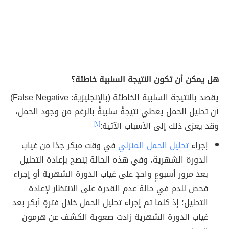
هل يمكن أن تكون النتيجة السلبية خاطئة؟
يقصد بالنتيجة السلبية الخاطئة (بالإنجليزية: False Negative)
أن تحليل الحمل يعطي نتيجةً سلبيةً بالرغم من وجود الحمل،
وقد يعزى ذلك إلى الأسباب الآتية:
[٢]
إجراء
تحليل الحمل المنزلي
في وقت مبكر جدًا من غياب
الدورة الشهرية، وفي هذه الحالة يُنصح بإعادة التحليل
بعد مرور أسبوعٍ واحدٍ على غياب الدورة الشهرية أو إجراء
فحص للدم في حالة عدم القدرة على الانتظار لإعادة
التحليل؛ إذ كلما تم إجراء تحليل الحمل خلال فترةٍ أبكر بعد
غياب الدورة الشهرية زادت صعوبة الكشف عن هرمون