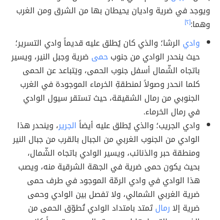
ويوجد في ضرية واديان يحيطان بها من الشرق ومن الغرب
وهما:
[٢]
وادي
الرشا؛ والذي كان يُطلق عليه قديماً وادي التسرير؛
حيث ينحدر الوادي من جنوب
حمى
ضرية وجبل النير، ويسير
باتجاه الشّمال أسفل جنوب الحمى، ويَتباعد عن الحمى
كلما انحدر وصولاً لمنطقةِ الخرماء الموجودة في الغرب
الجنوبي من رمال الشقيقة، حيث تستقر سيول الوادي
في رمال الخرماء.
وادي الجريب؛ والذي يُطلق عليه أيضاً
الجرير
، وينحدر هذا
الوادي من الجنوب الغربي من الجبال بالقرب من جبال النير
ومنطقة حبر والذنائب، ويسير الوادي باتجاه الشّمال،
بحيث يكون حمى ضرية في الجهة الشرقية منه، ويصب
هذا الوادي في وادي الرمّة الموجود في طرف حمى
ضرية الغربي الشمالي، ولا تفصل بين الوادي وحمى
ضرية إلا
رمال
تَمتد بامتداد الوادي تُطوّق الحمى من