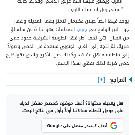
الغرب ويطلق عليها اسم عريق الدسم، وقديماً كانت
تُسمّى رمل أو رميلة اللوى.
يوجد فيها أيضاً جبلان عظيمان تتميّز بهما المدينة وهما:
جبل النير الواقع في
جنوب
المنطقة؛ وهو عبارةٌ عن سلسلةٍ
من الجبال التي تَحف أطرافها الجنوبية الشرقية حدود حمى
ضرية، ثمّ تتجه إلى الغرب الجنوبي مبتعدةً عن الحمى وصولاً
إلى منطقة منهل عفيف، وكذلك جبل الأخرج والذي يقع خارج
حمى ضرية لذلك سُمّي بهذا الاسم.
المراجع
هل يعجبك محتوانا؟ أضف موضوع كمصدر مفضل لديك
على جوجل لتصلك مقالاتنا أولاً بأول في نتائج البحث.
أضف كمصدر مفضل على Google