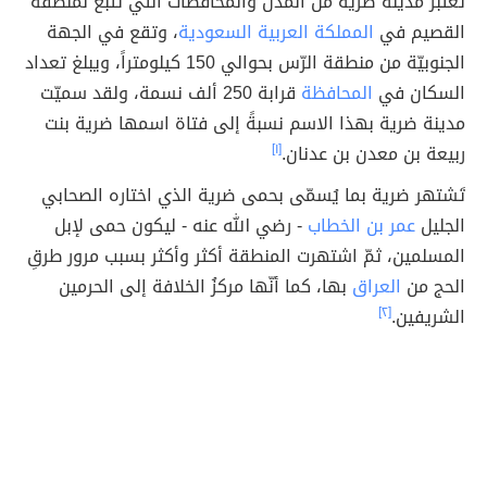
تُعتبر مدينة ضرية من المُدن والمُحافظات التي تتبع لمنطقة
القصيم في
المملكة العربية السعودية
، وتقع في الجهة
الجنوبيّة من منطقة الرّس بحوالي 150 كيلومتراً، ويبلغ تعداد
السكان في
المحافظة
قرابة 250 ألف نسمة، ولقد سميّت
مدينة ضرية بهذا الاسم نسبةً إلى فتاة اسمها ضرية بنت
ربيعة بن معدن بن عدنان.
[١]
تَشتهر ضرية بما يُسمّى بحمى ضرية الذي اختاره الصحابي
الجليل
عمر بن الخطاب
- رضي الله عنه - ليكون حمى لإبل
المسلمين، ثمّ اشتهرت المنطقة أكثر وأكثر بسبب مرور طرقِ
الحج من
العراق
بها، كما أنّها مركزُ الخلافة إلى الحرمين
الشريفين.
[٢]