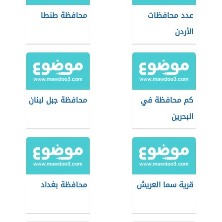
عدد محافظات
محافظة طنطا
الأردن
كم محافظة في
محافظة جبل لبنان
البحرين
قرية سما العريش
محافظة بغداد