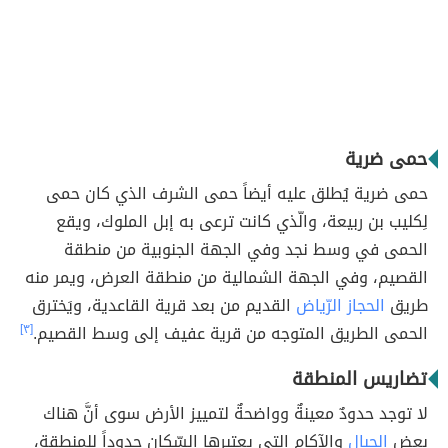
حمى ضرية
حمى ضرية يُطلق عليه أيضاً حمى الشرف الذي كان حمى
لِكليب بن ربيعة، والّذي كانت ترعى به إبل الملوك، ويقع
الحمى في وسط نجد وفي الجهة الجنوبية من منطقة
القصيم، وفي الجهة الشمالية من منطقة العرض، ويمر منه
طريق
الحجاز
الرّياض
القديم من بعد قرية القاعدية، ويَخترق
الحمى الطريق المتوجه من قرية عفيف إلى وسط القصيم.
[٣]
تضاريس المنطقة
لا توجد حدودٌ معينةٌ وواضحةٌ لتمييز الأرض سوى أنَّ هناك
بعض
الجبال
والآكام التي يعتبرها السّكان حدوداً للمنطقة،