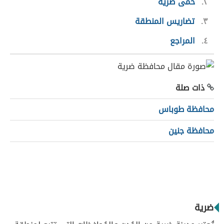
٢
حمى ضرية
٣
تضاريس المنطقة
٤
المراجع
ذات صلة
محافظة طوباس
محافظة جنين
ضرية