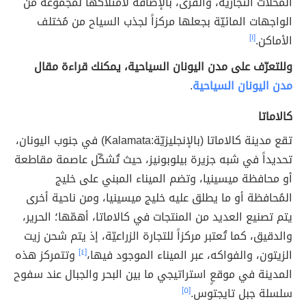
المحلات التجاريّة، والقرى، بالإضافة لامتلاكها لمجموعة من
الواجهات المائيّة بجعلها مركزاً لجذب السياح من مُختلف
الأماكن.
[١]
وللتعرّف على مدن اليونان السياحية، يمكنك قراءة مقال
مدن اليونان السياحية
.
كالاماتا
تقع مدينة كالاماتا (بالإنجليزيّة:Kalamata) في جنوب اليونان،
تحديداً في شبه جزيرة بيلوبونيز، حيث تُشكّل عاصمة مقاطعة
أو محافظة ميسينيا، وتضم الميناء المبني على خليج
المُحافظة أو ما يطلق عليه خليج ميسينيا، ومن ناحية أخرى
يتم تصنيع العديد من المنتجات في كالاماتا، أهمّها؛ الحرير،
والدقيق، كما تُعتبر مركزاً للتجارة الزراعيّة، إذ يتم شحن زيت
الزيتون، والفواكه، عبر الميناء الموجود فيها،
[٤]
وتتمركز هذه
المدينة في موقعٍ استراتيجي ما بين البحر والجبال عند سفوح
سلسلة جبل تايجتوس.
[٥]