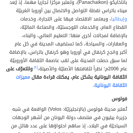
باناخايكو (Panachaikon)، وتعتبر مركزاً تجارياً مهماً، إذ يُعد
ميناء باتراس نقطة التواصل والاتصال بين أوروبا الغربيّة
وإيطاليا
، ويعتمد الاقتصاد فيها على التجارة، وخدمات
القطاع العام، والخدمات اللوجستيّة، والصناعة الماليّة،
بالإضافة لمجالات أخرى منها؛ التعليم العالي، والبناء،
والعقارات، والسياحة، كما تستضيف المدينة في كل عام
أكبر وانجح كرنفال في أوروبا وهو كرنفال باتراس، بالإضافة
لما سبق حصلت المدينة على لقب عاصمة الثقافة الأوروبيّة
عام 2006م؛ نظراً لثقافتها الأصليّة والأصيلة،
[٢]
وللتعرّف على
الثقافة اليونانية بشكل عام، يمكنك قراءة مقال
مميزات
الثقافة اليونانية
.
فولوس
تُعتبر مدينة فولوس (بالإنجليزيّة: Volos) الواقعة في شبه
جزيرة بيليون في منتصف دولة اليونان من أشهر الوجهات
السياحيّة في البلاد، إذ ساهم احتواؤها على عدد هائل من