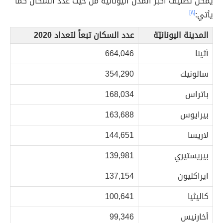
يُمكن تصنيف أكبر المدن اليونانية من حيث عدد السكان كما
يأتي:
[٨]
المدينة اليونانيّة
عدد السكان تبعاً لتعداد 2020
أثينا
664,046
سالونيك
354,290
باتراس
168,034
بيرايوس
163,688
لاريسا
144,651
بيريستيري
139,981
ايراكليون
137,154
كاليثيا
100,641
أخارنيس
99,346