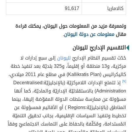
كالاماريا
91,617
ولمعرفة مزيد من المعلومات حول اليونان، يمكنك قراءة
مقال
معلومات عن دولة اليونان
.
التقسيم الإداريّ لليونان
حُدّث تقسيم النظام الإداريّ
لليونان
إلى سبع إدارات لا
مركزية، و13 منطقة أو إقليماً، و325 بلديّة بعد تنفيذ خطة
كاليكراتيس (Kallikratis Plan) في مطلع عام 2011 ميلادي،
[٩]
إذ تتمتع الإدارات اللامركزيّة (بالإنجليزيّة:Decentralised
Administration) بالاستقلاليّة الإداريّة والماديّة، كما أنها
مسؤولة عن ممارسة سلطات الدولة المفوّضة إليها، بينما
المناطق (بالإنجليزيّة:Regions ) أو الأقاليم فمسؤولة عن
تخطيط وتنفيذ السياسات الإقليمية، بجانب تحقيق التنميّة
المُستدامة، ومُكلّفة بالحفاظ على التماسك الاجتماعيّ وفقاً