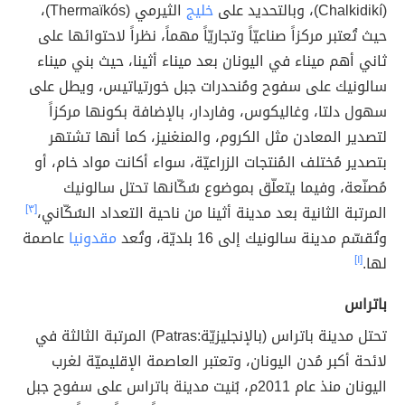
(Chalkidikí)، وبالتحديد على
خليج
الثيرمي (Thermaïkós)،
حيث تُعتبر مركزاً صناعيّاً وتجاريّاً مهماً، نظراً لاحتوائها على
ثاني أهم ميناء في اليونان بعد ميناء أثينا، حيث بني ميناء
سالونيك على سفوح ومُنحدرات جبل خورتياتيس، ويطل على
سهول دلتا، وغاليكوس، وفاردار، بالإضافة بكونها مركزاً
لتصدير المعادن مثل الكروم، والمنغنيز، كما أنها تشتهر
بتصدير مُختلف المُنتجات الزراعيّة، سواء أكانت مواد خام، أو
مُصنّعة، وفيما يتعلّق بموضوع سُكّانها تحتل سالونيك
المرتبة الثانية بعد مدينة أثينا من ناحية التعداد السُكّاني،
[٣]
وتُقسّم مدينة سالونيك إلى 16 بلديّة، وتُعد
مقدونيا
عاصمة
لها.
[١]
باتراس
تحتل مدينة باتراس (بالإنجليزيّة:Patras) المرتبة الثالثة في
لائحة أكبر مُدن اليونان، وتعتبر العاصمة الإقليميّة لغرب
اليونان منذ عام 2011م، بُنيت مدينة باتراس على سفوح جبل