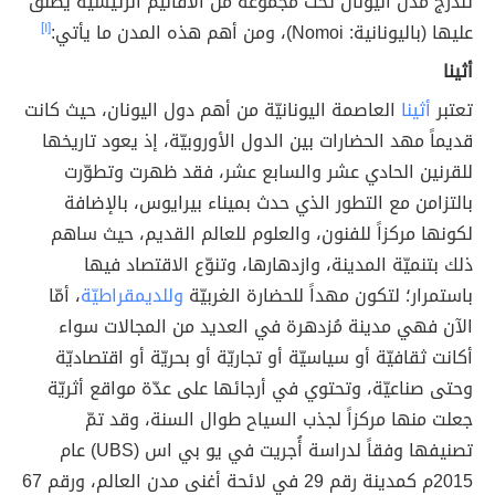
تندرج مدن اليونان تحت مجموعة من الأقاليم الرئيسيّة يُطلق
عليها (باليونانية: Nomoi)، ومن أهم هذه المدن ما يأتي:
[١]
أثينا
تعتبر
أثينا
العاصمة اليونانيّة من أهم دول اليونان، حيث كانت
قديماً مهد الحضارات بين الدول الأوروبيّة، إذ يعود تاريخها
للقرنين الحادي عشر والسابع عشر، فقد ظهرت وتطوّرت
بالتزامن مع التطور الذي حدث بميناء بيرايوس، بالإضافة
لكونها مركزاً للفنون، والعلوم للعالم القديم، حيث ساهم
ذلك بتنميّة المدينة، وازدهارها، وتنوّع الاقتصاد فيها
باستمرار؛ لتكون مهداً للحضارة الغربيّة
وللديمقراطيّة
، أمّا
الآن فهي مدينة مُزدهرة في العديد من المجالات سواء
أكانت ثقافيّة أو سياسيّة أو تجاريّة أو بحريّة أو اقتصاديّة
وحتى صناعيّة، وتحتوي في أرجائها على عدّة مواقع أثريّة
جعلت منها مركزاً لجذب السياح طوال السنة، وقد تمّ
تصنيفها وفقاً لدراسة أُجريت في يو بي اس (UBS) عام
2015م كمدينة رقم 29 في لائحة أغنى مدن العالم، ورقم 67