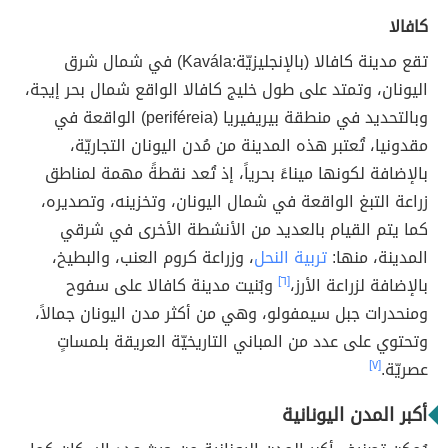
كافالا
تقع مدينة كافالا (بالإنجليزيّة:Kavála) في شمال شرق
اليونان، وتمتد على طول خليج كافالا الواقع شمال بحر إيجة،
وبالتحديد في منطقة بيريفيريا (periféreia) الواقعة في
مقدونيا، تُعتبر هذه المدينة من مُدن اليونان التجاريّة،
بالإضافة لكونها ميناءً بحرياً، إذ تُعد نقطةً مهمة لمناطق
زراعة التبغ الواقعة في شمال اليونان، وتخزينه، وتصديره،
كما يتم القيام بالعديد من الأنشطة الأخرى في شرقي
المدينة، منها:
تربية النحل
، وزراعة كروم العنب، والبطيخ،
بالإضافة لزراعة الأرز،
[٦]
وبُنيت مدينة كافالا على سفوح
ومنحدرات جبل سيمفولو، وهي من أكثر مدن اليونان جمالاً،
وتحتوي على عدد من المباني التاريخيّة العريقة بلمساتٍ
عصريّة.
[٧]
أكبر المدن اليونانية