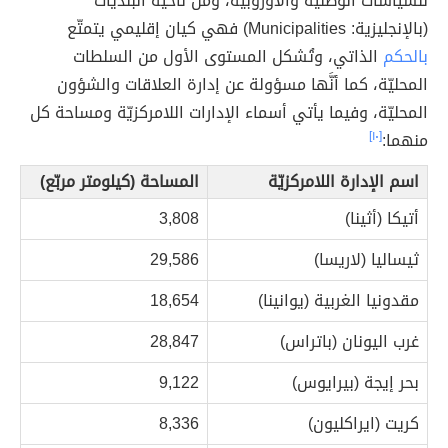
للسياسات الوطنيّة والأوروبيّة، ومن ناحية البلديّات
(بالإنجليزية: Municipalities) فهي كيان إقليمي يتمتّع
بالحكم
الذاتي، وتُشكل المستوى الأول من السلطات
المحليّة، كما أنَّها مسؤولة عن إدارة العلاقات والشؤون
المحليّة، وفيما يأتي أسماء الإدارات اللامركزيّة ومساحة كل
منهما:
[١٠]
اسم الإدارة اللامركزيّة
المساحة (كيلومتر مربّع)
أتيكا (أثينا)
3,808
ثيساليا (لاريسا)
29,586
مقدونيا الغربية (يوانينا)
18,654
غرب اليونان (باتراس)
28,847
بحر إيجة (بيرايوس)
9,122
كريت (ايراكليون)
8,336