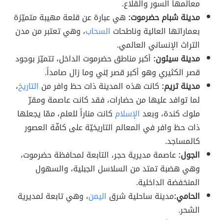
معالمها السور والقلاع.
مدينة شبام حضرموت:
هي عبارة عن قلعة مهيبة متميّزة
بعماراتها العالية وناطحات
السحاب
، وهي تعتبر من مدن
التراث الإنساني العالمي.
مدينة سيئون:
أكبر مناطق حضرموت الداخل، تتميّز بوجود
قصر الكثيري وهو أكبر قصر بُني وما زال صامداً.
مدينة تريم:
كانت هذه المدينة ذات حظ وافر من
التاريخ
،
لما توافد عليها من حضارات، فقد كانت عاصمة ومقرّ
ملوك كندة، وبعد
الإسلام
كانت مناراً للعلم، ممّا يجعلها
ذات حظ وافر في المعالم التاريخيّة على كافّة العصور
كالمساجد.
الجول:
عاصمة مديرية حجر، التابعة لمحافظة حضرموت،
وهي هضبة تمتد من السلاسل الجبلية، والسهول
المنخفضة الداخلية.
الحامي:
مدينة ساحلية شرق
اليمن
، وهي تابعة لمديرية
الشحر.