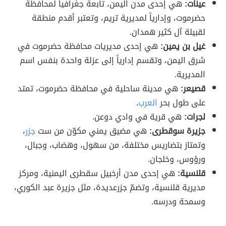
عينات:
هي إحدى مدن اليمن، تابعة جغرافياً لمحافظة
حضرموت، وإدارياً لمديرية تريم، وتعتبر أقدم منطقة
لقبيلة آل كثير همدان.
غيل بن يمين:
هي إحدى مديريات محافظة حضرموت في
شرق اليمن، وتقسم إدارياً إلى عزلة واحدة بنفس اسم
المديرية.
قصيعر:
هي مدينة ساحلية في محافظة حضرموت، تمتد
على طول بحر
العرب
.
لجرات:
هي قرية في وادي دوعن.
جزيرة سوقطرى:
هي مضيق يمني مكوّن من ست
جزر
،
وتمتاز بتضاريس مختلفة، من سهول، وهضاب، وجبال،
ورؤوس، وخلجان.
قلنسية:
هي إحدى مدن أرخبيل سقطرى اليمنية، ومركز
مديرية قلنسية، وتضمّ جزرعديدة، مثل جزيرة عبد الكوري،
وسمحة ودرسه.