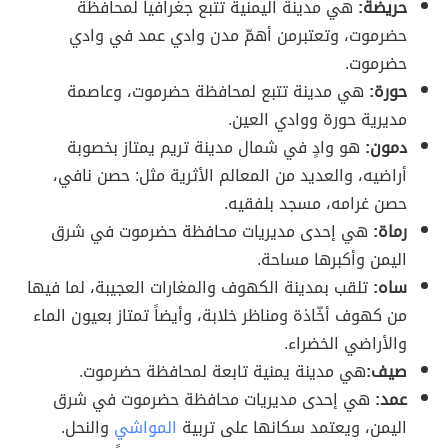
حريضة:
هي مدينة اليمنية تتبع جغرافياً لمحافظة
حضرموت، وتعتبرمن أهمّ مدن وادي عمد في وادي
حضرموت.
حورة:
هي مدينة تتبع لمحافظة حضرموت، وعاصمة
مديرية حورة ووادي العين.
دمون:
هو وادٍ في شمال مدينة تريم يمتاز بخصوبة
أراضيه، والعديد من المعالم الأثرية مثل: حصن نافي،
حصن غرامه، مسجد بلفقيه.
رماة:
هي إحدى مديريات محافظة حضرموت في شرق
اليمن وأكبرها مساحة.
ساه:
تلقب بمدينة الكهوف والمغارات العجيبة، لما فيها
من كهوف أخّاذة ومناظر خلابة، وأيضاً تمتاز بعيون الماء
والأراضي الخضراء.
صيف:
هي مدينة يمنية تابعة لمحافظة حضرموت.
عمد:
هي إحدى مديريات محافظة حضرموت في شرق
اليمن، ويعتمد سكانها على تربية
المواشي
والنحل.