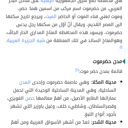
هي محافظة تقع شرق الجمهورية
اليمنية
على ساحل البحر
العربي، من حضرموت اسم مركب من اسمين هما: حضر،
وموت تعني فناء الموت أو الحاضر
الميت
، ويرجع تاريخ سكنها
الى العصر القديم، ويقال أنّ أوّل من سكنها رجل يدعى
حضرموت، ويسود هذه المحافظه المناخ المداري الحار الجافّ،
وهوالمناخ السائد في تلك المنطقة من
شبه الجزيرة العربية
.
[١]
مدن حضرموت
قائمة بمدن حضر موت:
[٢]
مدينة المكلا:
وهي عاصمة حضرموت وإحدى
المدن
الساحلية، وهي المدينة الساحلية الوحيدة التي تحمل
عماراتها الطابع الأصيل، من أهمّ معالمها
حصن
الغويزي،
وقصرالسلطان، وشاطيء خلف، وغيل باوزير التي تشهر
بأجود أنواع التبغ.
مدينة الشحر:
تعدّ من أشهر الأسواق العربية ومن أهمّ