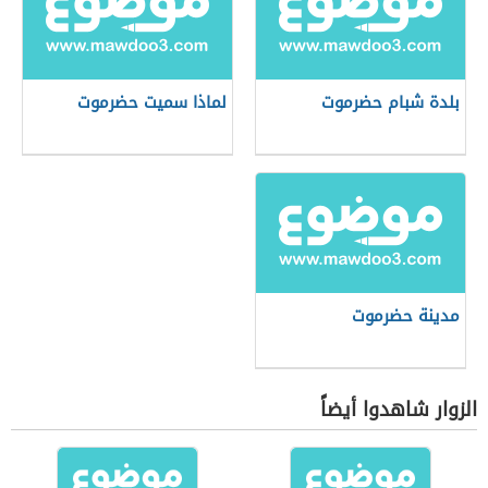
بلدة شبام حضرموت
لماذا سميت حضرموت
مدينة حضرموت
الزوار شاهدوا أيضاً