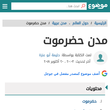
الرئيسية
/
حول العالم
،
مدن عربية
/
مدن حضرموت
مدن حضرموت
حليمة أبو عنزة
تمت الكتابة بواسطة:
آخر تحديث:
٢٠:٠٣ ، ٢٠ أكتوبر ٢٠١٨
أضف موضوع كمصدر مفضل في جوجل
محتويات
١
حضرموت