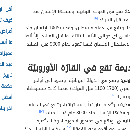
أكل ال
دا:
تقع في الدولة اللبنانيّة، وسكنها الإنسان منذ
بعة قبل الميلاد.
[١٠]
كيف ت
ا:
وتقع في دولة فلسطين، وقد سكنها الإنسان منذ
أعراض 
اسي أي حَوالي الألف الثالثة لما قبل الميلاد، إلاَّ أنها
ما أسب
تيطان الإنسان فيها تعود لعام 9000 قبل الميلاد.
مميزات 
عيد ال
مة تقع في القارّة الأوروبيّة
تاريخ ا
غوس:
وتقع في الدولة اليونانيّة، وتعود إلى أواخر
حكمة ع
العصر البرونزي (1700-1100 قبل الميلاد) عندما كانت مستوطنة
ئيسية.
[١٢]
أفضل ع
فديف:
وتُعرف تاريخياً باسم تراقيا، وتقع في الدولة
آخر بنا
ها الإنسان منذ 8000 عام قبل الميلاد.
[١٣]
تايسي:
وتقع في جمهورية جورجيا، وكانت تُعرف
 وهي من أقدم مدن القوقاز،
[١٤]
وسكنها الإنسان منذ