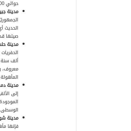
حوالي 2500 عام.
مدينة جبي
الجمهوريّ
صيتها قديم
مدينة حل
الحفريات 
ألف سنة م
معروف، وي
المأهولة 
مدينة د
إلى الألف
الموجودة
الوسطى.
مدينة شو
فإنها مأه