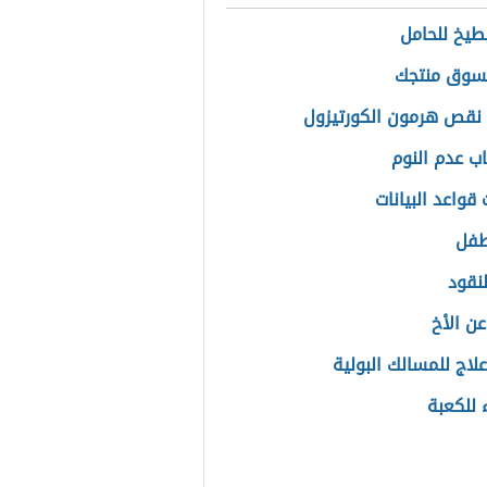
بطيخ للحامل
سوق منتجك
نقص هرمون الكورتيزول
اب عدم النوم
قواعد البيانات
طفل
لنقود
ن الأخ
لاج للمسالك البولية
ء للكعبة