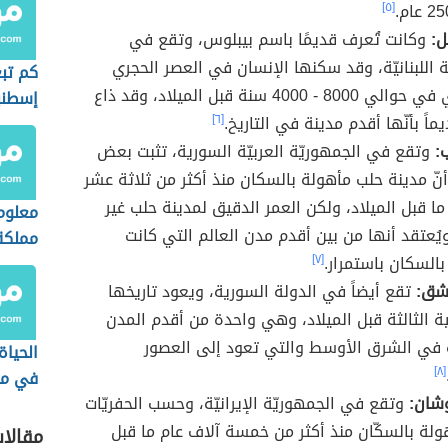
[٥]
ل:
وكانت تُعرف قديمًا باسم بيبلوس، وتقع في
ة اللبنانيّة، وقد سكنها الإنسان في العصر الحجري
كم تب
الحديث أي في حوالي 8000 - 4000 سنة قبل الميلاد، وقد ذاع
إسطنب
اً بأنّها أقدم مدينة في التاريخ.
[٦]
ب:
وتقع في الجمهوريّة العربيّة السورية، تثبت بعض
أنّ مدينة حلب مأهولة بالسكان منذ أكثر من ثلاثة عشر
ا قبل الميلاد، ولكن العمر الدقيق لمدينة حلب غير
معلوم
ُعتقد أنها من بين أقدم مدن العالم التي كانت
مملكة
بالسكان باستمرار.
[٧]
مشق:
تقع أيضاً في الدولة السورية، ويعود تاريخها
ية الثالثة قبل الميلاد، وهي واحدة من أقدم المدن
 في الشرق الأوسط والتي تعود إلى العصور
الحياة
[٨]
في مص
شان:
وتقع في الجمهوريّة الإيرانيّة، وحسب الحفريّات
العثم
ولة بالسكّان منذ أكثر من خمسة آلاف عام ما قبل
مقالا