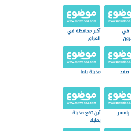
ة في
أكبر محافظة في
رون
العراق
 صفد
مدينة بنما
 رامسر
أين تقع مدينة
بعلبك