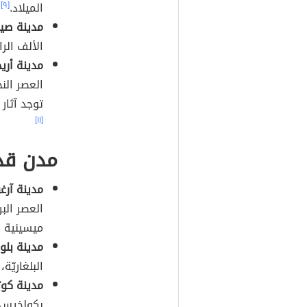
الميلاد.
[٩]
مدينة صي
الألف الرا
مدينة أريح
العصر النح
توجد آثار لاس
[١١]
مدن قدي
مدينة آر
ميسينية ر
مدينة بلو
البلغاريّة، وسكن
مدينة كو
بكولخيس،