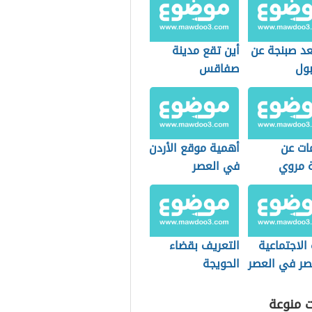
عد صبنجة عن
أين تقع مدينة
ول
صفاقس
ات عن
أهمية موقع الأردن
 مروي
في العصر
المملوكي
 الاجتماعية
التعريف بقضاء
ر في العصر
الحويجة
اني
ت منوعة