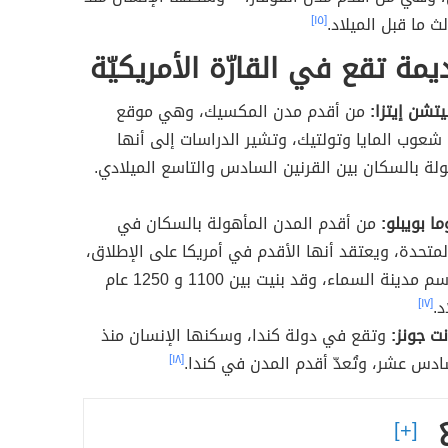
لث ما قبل الميلاد.
[١٥]
مة تقع في القارّة الأمريكيّة
تشن إيتزا:
من أقدم مدن المكسيك، وهي موقع
 شعوب المايا وتولتيك، وتشير الدراسات إلى أنها
لة بالسكان بين القرنين السادس والتاسع الميلادي.
ا بويبلو:
من أقدم المدن المأهولة بالسكان في
المتحدة، ويعتقد أنها الأقدم في أمريكا على الإطلاق،
وتعرف باسم مدينة السماء، وقد بنيت بين 1100 و 1250 عام
د.
[١٧]
ت جونز:
وتقع في دولة كندا، وسكنها الإنسان منذ
ادس عشر، وتُعدّ أقدم المدن في كندا.
[١٨]