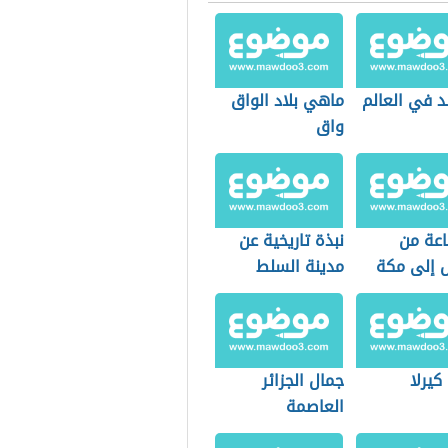
لد في العالم
ماهي بلاد الواق
واق
عة من
نبذة تاريخية عن
ض إلى مكة
مدينة السلط
كيرلا
جمال الجزائر
العاصمة