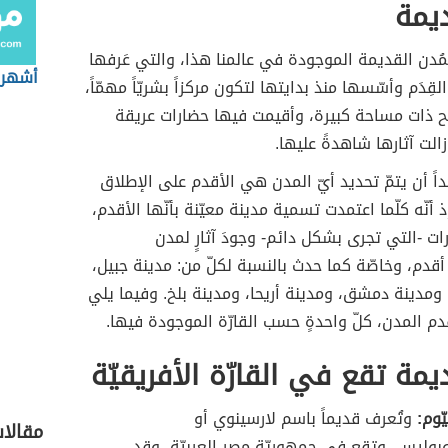
يمة
مُدن القديمة الموجودة في عالمنا هذا، والتي عَرفها
أشهر 
لقِدَم وأسّسها منذ بدايتها لتكون مركزاً بشريّاً مهمّاً،
ح ذات مساحة كبيرة، وأقيمت فيها حضارات عريقة
الت آثارها شاهدةً عليها.
ً أن يتمّ تحديد أيّ المدن هي الأقدم على الإطلاق
 أنّه كلّما اعتمدت تسمية مدينة معيّنة بأنّها الأقدم،
رات -التي تجرى بشكل دائم- وجودَ آثارٍ لمدن
دم، وخاصّة كما حدث بالنسبة لكلّ من: مدينة جبيل،
ومدينة دمشق، ومدينة أريحا، ومدينة بلخ. وفيما يلي
م المدن، كلّ واحدةٍ حسب القارّة الموجودة فيها.
مة تقع في القارّة الأفريقيّة
يّوم:
وتُعرف قديماً باسم لارسينوي أو
مقالا
بوليس، وتقع في جمهوريّة مصر العربيّة، وقد