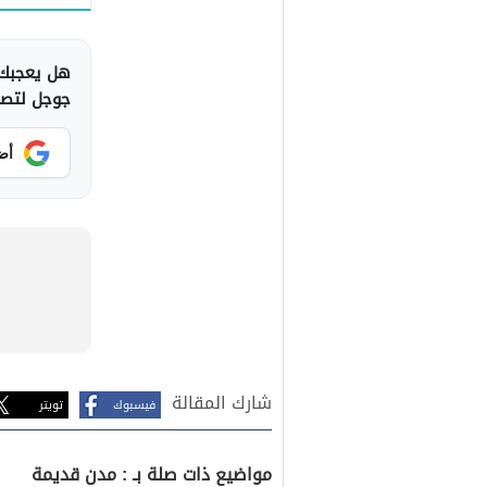
هل يعجبك 
جوجل لتصلك
أض
شارك المقالة
فيسبوك
تويتر
مواضيع ذات صلة بـ : مدن قديمة