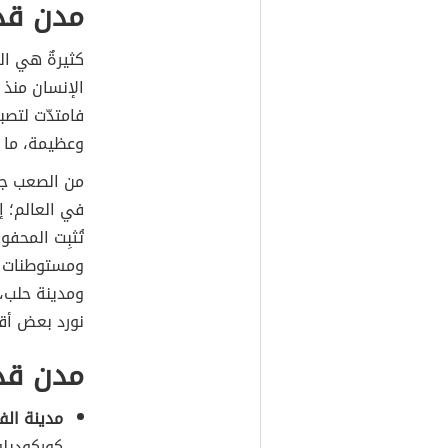
مدن قد
كثيرةٌ هي ال
الإنسان منذ ا
فامتدّت لتصب
وعظيمة، ما ز
من الصعب جدا
في العالم؛ إذ
تُثبِت المحفو
ومستوطنات أق
ومدينة حلب، 
نورد بعض أقد
مدن قدي
مدينة الف
كوركوديلو