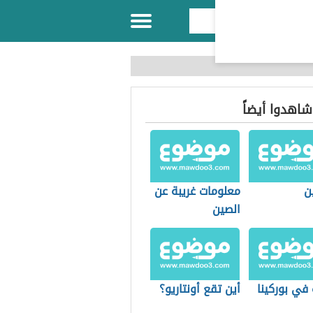
 شاهدوا أيضاً
ن
معلومات غريبة عن
الصين
 في بوركينا
أين تقع أونتاريو؟