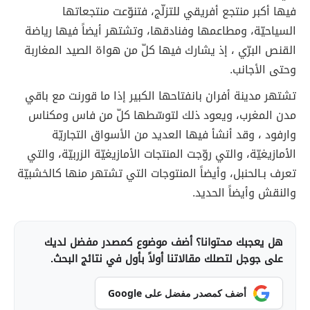
فيها أكبر منتجع أفريقي للتزلّج، فتنوّعت منتجعاتها
السياحيّة، ومطاعمها وفنادقها، وتشتهر أيضاً فيها رياضة
القنص البرّي ، إذ يشارك فيها كلّ من هواة الصيد المغاربة
وحتى الأجانب.
تشتهر مدينة أفران بانفتاحها الكبير إذا ما قورنت مع باقي
مدن المغرب، ويعود ذلك لتوسّطها كلّ من فاس ومكناس
وارفود ، وقد أنشأ فيها العديد من الأسواق التجاريّة
الأمازيغيّة، والتي روّجت المنتجات الأمازيغيّة الزربيّة، والتي
تعرف بـالحنبل، وأيضاً المنتوجات التي تشتهر منها كالخشبيّة
والنقش وأيضاً الحديد.
هل يعجبك محتوانا؟ أضف موضوع كمصدر مفضل لديك
على جوجل لتصلك مقالاتنا أولاً بأول في نتائج البحث.
أضف كمصدر مفضل على Google