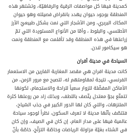
كمدينة فيها كل مواصفات الرقية والرفاهيّة، وتشتهر هذه
المنطقة بوجود حيوان يهدد بانقراض فصيلته وهو حيوان
المكاك البربري، ومن الأشجار التي نمت بشكل طبيعيّ الأرز
الأطلسي، والبلوط ، وأمّا من الأنواع المستوردة التي تمّ
زراعتها في هذه المنطقة وقد تأقلمت مع المنطقة ونمت
هو سيكامور لندن.
السياحة في مدينة أفران
كانت مدينة افران هي مقصد المغاربة الفارين من الاستعمار
الفرنسي، نتيجة لمقاومتهم له، لتصبح مع مرور الزمن، من
الأماكن المفضّلة للزوار سعياً للراحة والاستجمام، لكونها
تتمتّع بجوّ معتدل يتّصف باللطف، وبذلك زاد من روعتها كثرة
المتنزهات، والتي كان لها الدور الكبير في جذب السّياح،
فتتصّف بأنّها مدينة لا تعرف السكون، نظراً لوجود سياحة
عالمية فيها على مدار العام، إن كان في الصيف، وإن كان
في الشتاء بغيّة مزاولة الرياضات وخاصّة التزلّج، خاصّة بأنّ