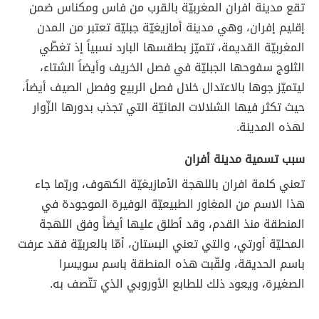
تقع مدينة افران المغربيّة بالقرب من فاس ومكناس ضمن
إقليم إفران، وهي مدينة أمازيغيّة جبليّة تعتبر من المدن
المغربيّة القديمة، تتميّز بطقسها البارد نسبياً إذ تغطّي
الثلوج سفوحها الجبليّة في فصل الخريف وأيضاً الشتاء،
ليتميّز جوها بالاعتدال خلال فصل الربيع وفصل الصيف أيضاً،
حيث تكثر فيها الشلالات المائيّة التي تجذب بدورها الزّوار
لهذه المدينة.
سبب تسمية مدينة أفران
تعني كلمة افران باللهجة الأمازيغيّة الكهوف، وربّما جاء
هذا الاسم من المغاور الطبيعيّة الوفيرة الموجودة في
المنطقة منذ القدم، وقد أطلق عليها أيضاً وفق اللهجة
المحليّة أورتي، والتي تعني البستان، أمّا بالعربيّة فقد عرفت
باسم الحديقة، ولقّبت هذه المنطقة باسم سويسرا
الصغيرة، ويعود ذلك للطابع الأوروبي الذي تتّصف به.