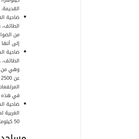
القديمة.
ضاحية اله
من الضواح
إلى أنها 
ضاحية الش
وهي من ا
ع
المرتفعات
في هذه ا
ضاحية الس
الغربية ل
50 كيلومتراً.
مساجد 