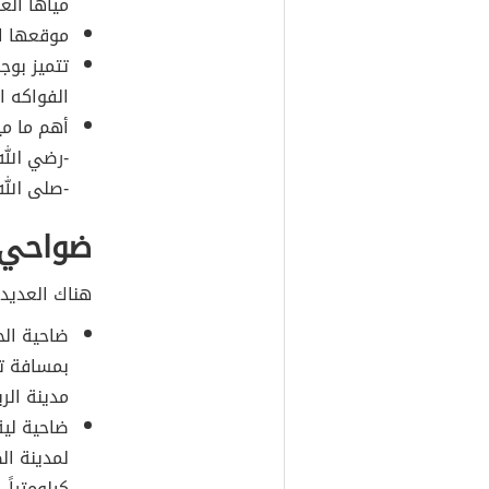
مياها العذ
موقعها ال
تتميز بوج
الفواكه ا
أهم ما مي
-رضي الله
-صلى الله
ضواحي 
هناك العديد
ضاحية الح
مدينة الر
ضاحية لية
كيلومتراً