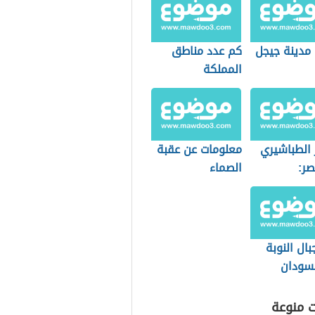
دينة جيجل
كم عدد مناطق
المملكة
 الطباشيري
معلومات عن عقبة
ر:
الصماء
وجيا
اث
ال النوبة
سودان
ت منوعة