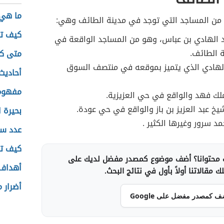
ما هي 
 من المساجد التي توجد في مدينة الطائف وهي:
كيف تت
 الهادي بن عباس، وهو من المساجد الواقعة في
 الطائف.
متى كا
لهادي الذي يتميز بموقعه في منتصف السوق
أحاديث
مفهوم 
لك فهد والواقع في حي العزيزية.
خ عبد العزيز بن باز والواقع في حي عودة.
بحيرة 
 سرور وغيرها الكثير .
عدد سك
كيف تت
محتوانا؟ أضف موضوع كمصدر مفضل لديك على
أهداف 
 مقالاتنا أولاً بأول في نتائج البحث.
أضرار 
ف كمصدر مفضل على Google