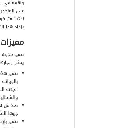
واقعة في ال
على المنحدرا
1700 متر
يزداد هذا الارت
مميزات
تتميز مدينة 
يمكن إيجازها
تتميز هذه
بالجوانب 
الجهة الش
والشمالية
تعد من أج
جوها النق
تتميز بأرض