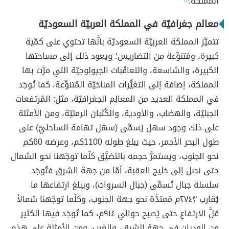
المملكة.
معالم جغرافيّة في المملكة العربيّة السعوديّة
تتميَّز المملكة العربيّة السعوديّة بأنَّها تحتوي على كمّية
كبيرة، ومُتنوِّعة من التضاريس؛ ويعود ذلك إلى مساحتها
الكبيرة، والشاسعة، والتعاقُبات الجيولوجيّة التي مرَّت بها
المملكة، إضافة إلى التغيُّرات المناخيّة المُتنوِّعة، كما تُوجَد
في المملكة العديد من المعالِم الجغرافيّة، مثل: المُرتفعات
الجبليّة، والهضاب، والأودية، والكُثبان الرمليّة، ومن الأمثلة
على ذلك وجود سهل يُسمَّى (سهل تهامة الساحليّ) على
طول البحر الأحمر، حيث يبلغ طوله 1100كم، وعرضه 60كم
نحو الجنوب، ويستمرُّ حجمه بالتضيُّق كلّما توجّهنا نحو الشمال
حتى نصل إلى خليج العقبة، أمّا من جهة الشرق فتُوجَد
سلسلة جبال تُسمَّى (جبال السروات)، ويبلغ ارتفاعها ما
يُقارب ٢٧٤٣م مُمتدَّة نحو جهة الجنوب، وكلّما توجّهنا شمالاً
قلَّ الارتفاع حتى يُصبح حوالي ٩١٤م، كما تُوجَد فيها الكثير
من الوديان في جهة الشرق، والغرب، ومن الأمثلة على هذه