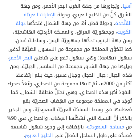
آسيا
، ويُجاورها من جهة الغرب البحر الأحمر، ومن جهة
الشرق كلٌّ من الخليج العربيّ، ودولة
الإمارات العربيّة
المُتَّحدة
، ودولة قطر، أمّا من جهة الشمال فتحدُّها
دولة
الكويت
، وجمهوريّة العراق، والمملكة الأردنيّة الهاشميّة،
ومن جهة الجنوب تحدُّها جمهوريّة اليمن، وسلطنة عُمان،
كما تتكوَّن المملكة من مجموعة من السهول الضيِّقة تُدعَى
سهول (تهامة)؛ وهي سهول تقع على شاطئ
البحر الأحمر
،
ويليها من جهة الشرق مجموعة من السلاسل الجبليّة، ومن
هذه الجبال: جبال الحجاز، وجبال عسير، حيث يبلغ ارتفاعها
أكثر من 2000م، ثمّ تليها مجموعة من الصحاري، وتُعَدُّ صحراء
النفوذ أكبر هذه الصحاري، وهي تحتلُّ منطقة الشمال، كما
تُوجَد في المملكة مجموعة من الهِضاب الصخريّة يقع
مُعظمها في وسط المملكة العربيّة السعوديّة، ومن الجدير
بالذكر أنَّ النسبة التي تُشكِّلها الهِضاب، والصحاري هي 90%
من
مساحة السعوديّة
، بالإضافة إلى وجود سُهول شاسعة
مُمتدَّة على طول الساحل المُطلّ على
الخليج العربيّ
.