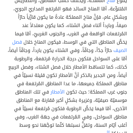
يتنوَّع
مناخ
المملكة، ويختلف حسب المناطق، والتضاريس
المُتنوِّعة، أمّا المناخ السائد فهو المُرتفع المداريّ الجويّ،
وبشكلٍ عام، فإنَّ مناخ المملكة عادةً ما يكون قارِّياً حارّاً
صيفاً، وبارداً أثناء فصل الشتاء، كما يكون معتدلاً عند
المُرتفعات الواقعة في الغرب، والجنوب الغربيّ، أمّا فيما
يَخصُّ المناطق التي في الوسط، فيكون المناخ خلال
فصل
الصيف
حارّاً جدّاً، وجافّاً، وفي الشتاء يكون بارداً، وجافّاً أيضاً،
أمّا على السواحل فتكون درجة الحرارة مُرتفعة، والرطوبة
كذلك، كما تتساقط الأمطار خلال فصل الشتاء، وفصل الربيع
أيضاً، ومن الجدير بالذكر أنَّ الأمطار تكون قليلة نسبيّاً في
مناطق المملكة جميعها، ما عدا المناطق المُرتفعة في
جنوب غرب المملكة؛ حيث تكون
الأمطار
في تلك المناطق
موسميّة صيفيّة، وغزيرة بشكلٍ أكبر مُقارنة مع المناطق
الأخرى، أمّا فيما يَخصُّ الرطوبة فتكون مُرتفعة نسبيّاً في
مناطق السواحل، وفي المُرتفعات في جهة الغرب، وفي
أغلب أيّام السنة، وتقلُّ نسبتها كلّما توجَّهنا نحو وسط
[١]