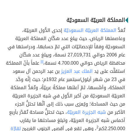
المملكة العربيّة السعوديّة
تُعَدُّ
المملكة العربيّة السعوديّة
إحدى الدُّول العربيّة،
وعاصمتها الرياض، حيث يبلغ عدد سُكّان المملكة العربيّة
السعوديّة وِفقاً للإحصائيّات التي تمّ حسابها، ودراستها في
عام 2006 حوالي 27,019,731 نسمة، ويبلغ عدد سُكّان
محافظة الرياض حوالي 4.700.000 نسمة،
[١]
علماً بأنّ المملكة
استقلَّت على يَد
الملك عبد العزيز
بن عبد الرحمن آل سعود
في 23 من شهر أيلول/سبتمبر عام 1932م؛ حيث إنَّه وحَّد
المملكة، وأسَّسها، ثمّ أعلنَها مملكةً عربيّةً، وتُعَدُّ المملكة
العربيّة السعوديّة من أكبر الدُّول في شبه الجزيرة العربيّة
من حيث المساحة؛ ويُعزى سبب ذلك إلى أنَّها تحتلُّ الجزء
الأكبر من
شبه الجزيرة العربيّة
، حيث تحتلُّ مساحة تُقدَّر بأربع
أخماس شبه الجزيرة العربيّة، وتبلغ مساحتها ما يقارب
2.250.000كم
2
، وهي تقع في أقصى الجنوب الغربيّ
لقارّة