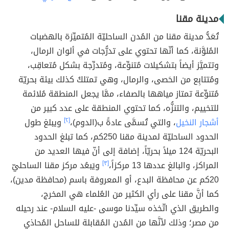
مدينة مقنا
تُعَدُّ مدينة مقنا من المُدن الساحليّة المُتميِّزة بالهضبات
المُلوَّنة، كما أنّها تحتوي على تدرُّجات في ألوان الرمال،
وتتميَّز أيضاً بتشكيلات مُتنوِّعة، ومُتدرِّجة بشكل مُتعاقِب،
ومُتتابِع من الحَصى، والرمال، وهي تمتلكُ كذلك بيئة بحريّة
مُتنوِّعة تمتاز مياهها بالصفاء، ممَّا يجعل المنطقة مُلائمة
للتخييم، والتنزُّه، كما تحتوي المنطقة على عدد كبير من
أشجار النخيل
، والتي تُسمَّى عادةً ب(الدوم)،
[٢]
ويبلغ طول
الحدود الساحليّة لمدينة مقنا 250كم، كما تبلغ الحدود
البحريّة 124 ميلاً بحريّاً، إضافة إلى أنّ فيها العديد من
المراكز، والبالغ عددها 13 مركزاً،
[٣]
ويَبعُد مركز مقنا الساحليّ
20كم عن محافظة البدع، أو المعروفة باسم (محافظة مدين)،
كما أنَّ مقنا على رأي الكثير من العُلماء هي المخرج،
والطريق الذي اتّخذه سيِّدنا موسى -عليه السلام- عند رحيله
من مصر؛ وذلك لأنَّها من المُدن المُقابلة للساحل المُحاذي