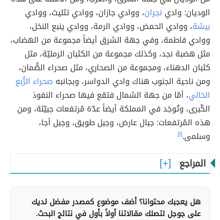
الوديان: وادي
نجران
، ووادي جازان، ووادي تثليث، ووادي
بيشة
، ووادي الحمض، ووادي الرمة، ووادي ينبع النخل،
ووادي فاطمة، وفي جهة الشرق أيضاً مجموعة من الهضاب،
مثل هضبة نجد، وكذلك مجموعة من الكثبان الرمليّة، مثل
كثبان الدهناء، ومجموعة من الصحاري، مثل صحراء الصُّمان،
ومن ناحية الجنوب هناك وادي الدواسر، وبجانبه
صحراء الرُّبع
الخالي
، أمّا من جهة الشمال فتقع فيها صحراء النفوذ
الكُبرى، وتُوجَد في المملكة أيضاً عدّة مُرتفعات جبيّلة، ومن
هذه المُرتفعات: جبال عارض، وجبل طويق، وجبل أجا،
وسلمى.
[١]
المراجع
هل يعجبك محتوانا؟ أضف موضوع كمصدر مفضل لديك
على جوجل لتصلك مقالاتنا أولاً بأول في نتائج البحث.