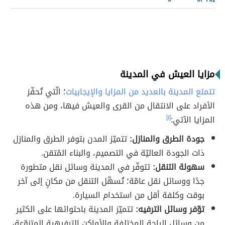
مزايا العيش في المدينة
تتمتع المدينة بالعديد من المزايا والإيجابيات
؛ الّتي تُحفّز
الأفراد على الانتقال من القرى والعيش فيها، ومن هذه
المزايا الآتي:
[١]
جودة الطرق والمنازل:
تتميّز المدن بتوفر الطرق والمنازل
ذات الجودة العاليّة في التصميم، والبناء المُتقن.
سهولة التنقل:
تتوفّر في المدينة وسائل نقل متطورة
جدًا ووسائل نقل عامّة؛ تُسهّل التنقل من مكانٍ إلى آخر
بوقت وكلفة أقل من استخدام السيارة.
توّفر وسائل الترفيه:
تتميّز المدينة باحتوائها على الكثير
من وسائل الراحة المختلفة والأماكن الترفيهية المتنوّعة،