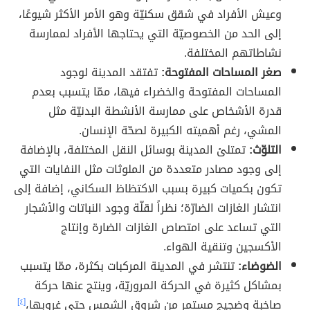
وعيش الأفراد في شقق سكنيّة وهو الأمر الأكثر شيوعًا،
إلى الحد من الخصوصيّة التي يحتاجها الأفراد لممارسة
نشاطاتهم المختلفة.
صغر المساحات المفتوحة:
تفتقد المدينة لوجود
المساحات المفتوحة والخضراء فيها، ممّا يتسبب بعدم
قدرة الأشخاص على ممارسة الأنشطة البدنيّة مثل
المشي، رغم أهميته الكبيرة لصحّة الإنسان.
التلوّث:
تمتلئ المدينة بوسائل النقل المختلفة، بالإضافة
إلى وجود مصادر متعددة من الملوثات مثل النفايات التي
تكون بكميات كبيرة بسبب الاكتظاظ السكاني، إضافة إلى
انتشار الغازات الضارّة؛ نظراً لقلّة وجود النباتات والأشجار
التي تساعد على امتصاص الغازات الضارة وإنتاج
الأكسجين وتنقية الهواء.
الضوضاء:
تنتشر في المدينة المركبات بكثرة، ممّا يتسبب
بمشاكل كثيرة في الحركة المروريّة، وينتج عنها حركة
صاخبة وضجيج مستمر من شروق الشمس حتى غروبها،
[٤]