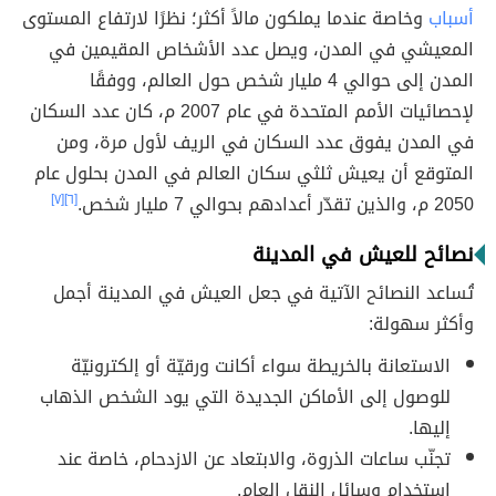
أسباب
وخاصة عندما يملكون مالاً أكثر؛ نظرًا لارتفاع المستوى
المعيشي في المدن، ويصل عدد الأشخاص المقيمين في
المدن إلى حوالي 4 مليار شخص حول العالم، ووفقًا
لإحصائيات الأمم المتحدة في عام 2007 م، كان عدد السكان
في المدن يفوق عدد السكان في الريف لأول مرة، ومن
المتوقع أن يعيش ثلثي سكان العالم في المدن بحلول عام
2050 م، والذين تقدّر أعدادهم بحوالي 7 مليار شخص.
[٦]
[٧]
نصائح للعيش في المدينة
تُساعد النصائح الآتية في جعل العيش في المدينة أجمل
وأكثر سهولة:
الاستعانة بالخريطة سواء أكانت ورقيّة أو إلكترونيّة
للوصول إلى الأماكن الجديدة التي يود الشخص الذهاب
إليها.
تجنّب ساعات الذروة، والابتعاد عن الازدحام، خاصة عند
استخدام وسائل النقل العام.