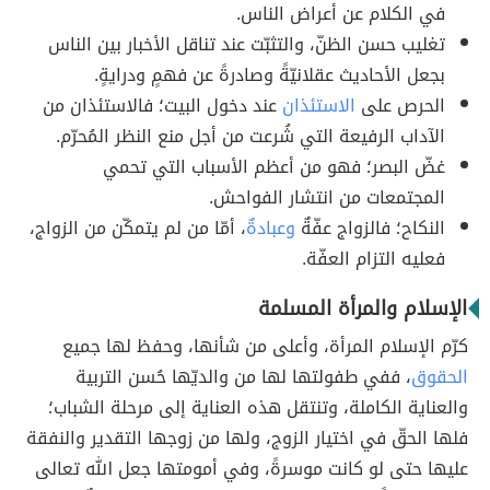
في الكلام عن أعراض الناس.
تغليب حسن الظنّ، والتثبّت عند تناقل الأخبار بين الناس
بجعل الأحاديث عقلانيّةً وصادرةً عن فهمٍ ودرايةٍ.
الحرص على
الاستئذان
عند دخول البيت؛ فالاستئذان من
الآداب الرفيعة التي شُرعت من أجل منع النظر المُحرّم.
غضّ البصر؛ فهو من أعظم الأسباب التي تحمي
المجتمعات من انتشار الفواحش.
النكاح؛ فالزواج عفّةٌ
وعبادةٌ
، أمّا من لم يتمكّن من الزواج،
فعليه التزام العفّة.
الإسلام والمرأة المسلمة
كرّم الإسلام المرأة، وأعلى من شأنها، وحفظ لها جميع
الحقوق
، ففي طفولتها لها من والديّها حُسن التربية
والعناية الكاملة، وتنتقل هذه العناية إلى مرحلة الشباب؛
فلها الحقّ في اختيار الزوج، ولها من زوجها التقدير والنفقة
عليها حتى لو كانت موسرةً، وفي أمومتها جعل الله تعالى