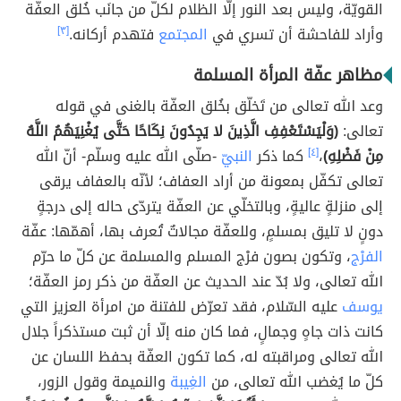
القويّة، وليس بعد النور إلّا الظلام لكلّ من جانَب خُلق العفّة
وأراد للفاحشة أن تسري في
المجتمع
فتهدم أركانه.
[٣]
مظاهر عفّة المرأة المسلمة
وعد الله تعالى من تَخلّق بخُلق العفّة بالغنى في قوله
تعالى:
(وَلْيَسْتَعْفِفِ الَّذِينَ لا يَجِدُونَ نِكَاحًا حَتَّى يُغْنِيَهُمُ اللَّهُ
مِنْ فَضْلِهِ)
،
[٤]
كما ذكر
النبيّ
-صلّى الله عليه وسلّم- أنّ الله
تعالى تكفّل بمعونة من أراد العفاف؛ لأنّه بالعفاف يرقى
إلى منزلةٍ عاليةٍ، وبالتخلّي عن العفّة يتردّى حاله إلى درجةٍ
دونٍ لا تليق بمسلمٍ، وللعفّة مجالاتٌ تُعرف بها، أهمّها: عفّة
الفرْج
، وتكون بصون فرْج المسلم والمسلمة عن كلّ ما حرّم
الله تعالى، ولا بُدّ عند الحديث عن العفّة من ذكر رمز العفّة؛
يوسف
عليه السّلام، فقد تعرّض للفتنة من امرأة العزيز التي
كانت ذات جاهٍ وجمالٍ، فما كان منه إلّا أن ثبت مستذكراً جلال
الله تعالى ومراقبته له، كما تكون العفّة بحفظ اللسان عن
كلّ ما يُغضب الله تعالى، من
الغِيبة
والنميمة وقول الزور،