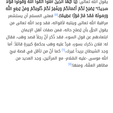
يقول الله تعالى:
(يَا أَيُّهَا الَّذِينَ آمَنُوا اتَّقُوا اللَّهَ وَقُولُوا قَوْلًا
سَدِيدًا* يُصْلِحْ لَكُمْ أَعْمَالَكُمْ وَيَغْفِرْ لَكُمْ ذُنُوبَكُمْ وَمَنْ يُطِعِ اللَّهَ
وَرَسُولَهُ فَقَدْ فَازَ فَوْزًا عَظِيمًا)
،
[٥]
فعلى المسلم أن يستشعر
مراقبة الله تعالى وينتبه لأقواله، فقد وعد الله تعالى من
يقول الحقّ بأن يُصلح حاله، فمن صفات أهل الإيمان
ابتعادهم عن قول السوء، فقد ذُكر أنّ رجلاً قصد وهب، فقال
له: فلان ذكرك بسوءٍ، فردَّ عليه وهب بحكمةٍ كبيرةٍ قائلاً: أما
وجد الشيطان بريداً غيرك،
[٦]
كما أنّ من تأمّل في قصة نبيّ
الله موسى -عليه السّلام- مع المرأتين، وجد العديد من
مظاهر العفّة، ومنها:
[٧]