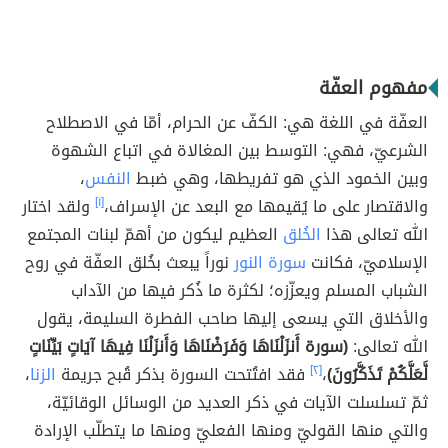
مفهوم العفّة
العفّة في اللغة هي: الكفّ عن الحرام، أمّا في الاصطلاح
الشرعيّ، فهي: التوسط بين المغالاة في اتباع الشهوة
وبين الخمود الذي هو تفريطها، وهي ضبط
النفس
،
والاقتصار على ما يُقيمها مع البعد عن الإسراف،
[١]
ولقد اختار
الله تعالى هذا
الخُلق
العظيم ليكون من أهمّ لبنات المجتمع
الإسلاميّ، فكانت
سورة النور
نوراً يبعث بخُلق العفّة في روح
الشباب المسلم ويعزّزه؛ لكثرة ما ذُكر فيها من الآداب
والأخلاق التي يسعى إليها صاحب الفطرة السليمة، يقول
الله تعالى:
(سورة أَنزَلْنَاهَا وَفَرَضْنَاهَا وَأَنزَلْنَا فِيهَا آيَاتٍ بَيِّنَاتٍ
لَّعَلَّكُمْ تَذَكَّرُونَ)
،
[٢]
فقد افتُتحت السورة بذكر قُبح جريمة
الزنا
،
ثمّ تسلسلت الآيات في ذكر العديد من الوسائل الوقائيّة،
والتي منها القوليّ ومنها الفعليّ ومنها ما يتطلّب الإرادة