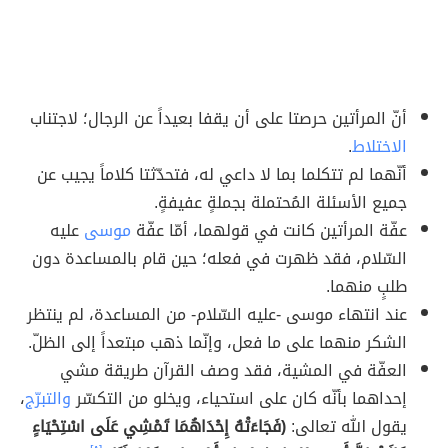
أنّ المرأتين حرصتا على أن يقفا بعيداً عن الرجال؛ لاجتناب
الاختلاط
.
أنّهما لم تتكلما بما لا داعي له، فتحدّثتا كلاماً يجيب عن
جميع الأسئلة المُحتملة بجملةٍ عفيفةٍ.
عفّة المرأتين كانت في قولهما، أمّا عفّة
موسى
عليه
السّلام، فقد ظهرت في فعله؛ حين قام بالمساعدة دون
طلبٍ منهما.
عند انتهاء موسى -عليه السّلام- من المساعدة، لم ينتظر
الشكر منهما على ما فعل، وإنّما ذهب مبتعداً إلى الظلّ.
العفّة في المشية، فقد وصف القرآن طريقة مشي
إحداهما بأنّه كان على استحياء، ويخلو من التكسّر
والتبرّج
،
يقول الله تعالى:
(فَجَاءَتْهُ إِحْدَاهُمَا تَمْشِي عَلَى اسْتِحْيَاءٍ