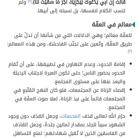
قَالَتْ إِنَّ أَبِي يَدْعُوكَ لِيَجْزِيَكَ أَجْرَ مَا سَقَيْتَ لَنَا)
،
[٨]
ولم
تنسب الكلام لنفسها، بل نسبته إلى أبيها.
معالم في العفّة
للعفّة معالم؛ وهي الدلالات التي من شأنها أن تدلّ على
طريق العفّة، وتُعين على تجنّب الفاحشة، ومن هذه المعالم:
[٣]
إقامة الحدود، وعدم التهاون في تطبيقها، على أن تُقام
الحدود بحضور الناس؛ حتى تكون العبرة لاجتناب الرذيلة
والبعد عنها على مستوى المجتمع.
إقصاء الزناة عن المجتمعات، فلو كان النهج المُتّبع في
المجتمعات قائماً على نبذ الزناة، لعلا صوت العفّة في
المجتمع.
حرّم الله تعالى قذف
المحصنات
، وجعل القذف دون وجود
الشهود سبباً للجلد بمقدار ثمانين جلدةً، وجعل القاذف
من الفاسقين الذين لا تُقبل شهادتهم؛ لمنع التساهل