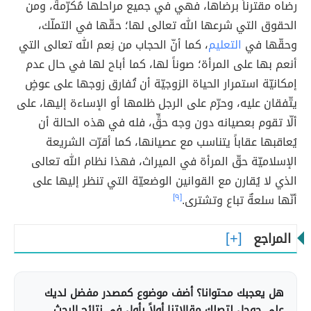
رضاه مقترناً برضاها، فهي في جميع مراحلها مُكرّمةٌ، ومن
الحقوق التي شرعها الله تعالى لها؛ حقّها في التملّك،
وحقّها في
التعليم
، كما أنّ الحجاب من نِعم الله تعالى التي
أنعم بها على المرأة؛ صوناً لها، كما أباح لها في حال عدم
إمكانيّة استمرار الحياة الزوجيّة أن تُفارق زوجها على عوضٍ
يتّفقان عليه، وحرّم على الرجل ظلمها أو الإساءة إليها، على
ألّا تقوم بعصيانه دون وجه حقٍّ، فله في هذه الحالة أن
يُعاقبها عقاباً يتناسب مع عصيانها، كما أقرّت الشريعة
الإسلاميّة حقّ المرأة في الميراث، فهذا نظام الله تعالى
الذي لا يُقارن مع القوانين الوضعيّة التي تنظر إليها على
أنّها سلعةٌ تباع وتشترى.
[٩]
المراجع
هل يعجبك محتوانا؟ أضف موضوع كمصدر مفضل لديك
على جوجل لتصلك مقالاتنا أولاً بأول في نتائج البحث.