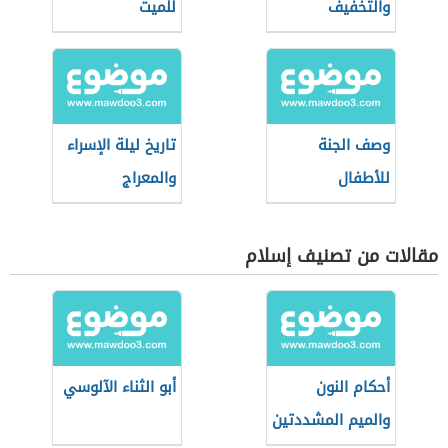
والتخفيف
للميت
وصف الجنة
تاريخ ليلة الإسراء
للأطفال
والمعراج
مقالات من تصنيف إسلام
أحكام النون
أبو الثناء الآلوسي
والميم المشددتين