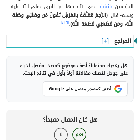
المؤمنين
عائشة
-رضي الله عنها- عن النبي -صلى الله عليه
وسلم- قال:
(الرَّحِمُ مُعَلَّقَةٌ بالعَرْشِ تَقُولُ مَن وصَلَنِي وصَلَهُ
اللَّهُ، ومَن قَطَعَنِي قَطَعَهُ اللَّهُ)
.
[١٦]
[١٧]
المراجع
هل يعجبك محتوانا؟ أضف موضوع كمصدر مفضل لديك
على جوجل لتصلك مقالاتنا أولاً بأول في نتائج البحث.
أضف كمصدر مفضل على Google
هل كان المقال مفيداً؟
نعم
لا