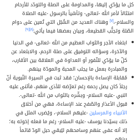
كل ما يؤدّي إليها، والمداومة على الصلة والتودّد للأرحام
امتثالاً لأمر الله -تعالى- وتأسّياً بالرسول -عليه الصلاة
والسلام-،
[٧]
وهناك العديد من السُّبُل التي تُعين على دوام
الصّلة وتجنُّب القطيعة، وبيان بعضها فيما يأتي:
[٨]
[٩]
ابتغاء الأجر والثواب العظيم من الله -تعالى- في الدنيا
والآخرة، وسؤاله التوفيق على صلة الرحم، والابتعاد عن
كلّ ما يؤدّي للنّفور أو العداوة في العلاقة بين الأقارب،
والمبادرة بعمل ما يجلب المحبة والمودّة بينهم.
مُقابلة الإساءة بالإحسان؛ فقد ثبت في السيرة النّبوية أنّ
رجلاً كان يصل رحمه رغم تعرّضه للأذى منهم، فأثنى عليه
النبي -عليه السلام- وبشّره بالثواب من الله -تعالى-.
قبول الأعذار والصّفح عند الإساءة، فهي من أخلاق
الأنبياء والمرسلين
-عليهم السلام-، ويُضرب المثل في
ذلك بسيّدنا يوسف -عليه السلام- رغم ما فعله إخوته به؛
إلا أنه عفى عنهم وسامحهم ليُبقي حبل الودّ قائماً
بينهم.