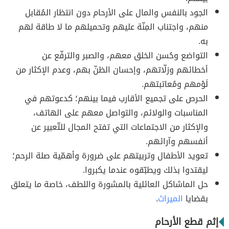
الجود بالنفس والمال على الأرحام دون انتظار المُقابل
منهم، واجتناب المِنّة عليهم وتحميلهم ما لا طاقة لهم
به.
التواضع وحُسن الخلق معهم، والصبر والترفّع عن
أخطائهم وزلّاتهم، وإحسان الظنّ بهم، وعدم الإكثار من
لَوْمهم ومُعاتبتهم.
الحرص على تجميع الأقارب فيما بينهم؛ كدعوتهم في
المناسبات والولائم، والتواصل معهم على الهاتف،
والإكثار من الاجتماعات التي تفتح المجال للتّعبير عن
أنفسهم وآرائهم.
تعويد الأطفال وتربيتهم على ضرورة وأهمّية صلة الرحم؛
ليقتدوا بذلك ويطبّقوه عندما يكبروا.
حل الماشاكل العائلية بالمشورة واللطف، خاصة ما يتعلق
بقضايا
الميراث
.
إثم قطع الأرحام