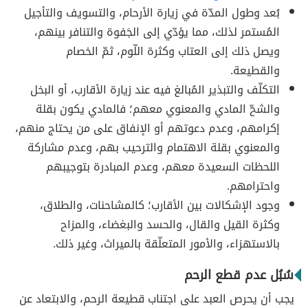
بُعد وطول المدّة في زيارة الأرحام، والتسويف والتأجيل
المُستمر لذلك، مما يؤدّي إلى الجَفوة والتنافر بينهم،
ويصل ذلك إلى العتاب وكثرة اللّوم، ثمّ الخصام
والقطيعة.
التكلّف والتبذير المُبالغ فيه عند زيارة الأقارب، أو البخل
والشحّ المادي والمعنوي معهم؛ فالمادي يكون بقلة
إكرامهم، وعدم دعوتهم أو الإنفاق على من يحتاج منهم،
والمعنوي بقلة الاهتمام والترحيب بهم، وعدم مشاركة
اللحظات السعيدة معهم، وعدم المبادرة بتوجيبهم
واحترامهم.
وجود الإشكالات بين الأقارب؛ كالمشاحنات، والطلاق،
وكثرة القيل والقال، والحسد والبغضاء، والمزاح
بالاستهزاء، والأمور المتعلّقة بالميراث، وغير ذلك.
سُبُل عدم قطع الرحم
يجب أن يحرص العبد على اجتناب قطيعة الرحم، والابتعاد عن