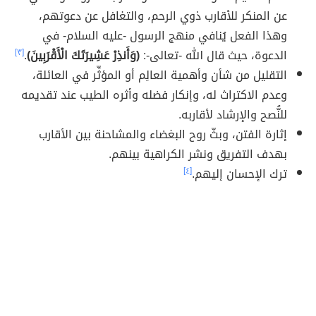
عن المنكر للأقارب ذوي الرحم، والتغافل عن دعوتهم،
وهذا الفعل يُنافي منهج الرسول -عليه السلام- في
الدعوة، حيث قال الله -تعالى-:
(وَأَنذِرْ عَشِيرَتَكَ الْأَقْرَبِينَ)
.
[٣]
التقليل من شأن وأهمية العالِم أو المؤثِّر في العائلة،
وعدم الاكتراث له، وإنكار فضله وأثره الطيب عند تقديمه
للنُّصح والإرشاد لأقاربه.
إثارة الفتن، وبثّ روح البغضاء والمشاحنة بين الأقارب
بهدف التفريق ونشر الكراهية بينهم.
ترك الإحسان إليهم.
[٤]