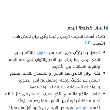
أسباب قطيعة الرحم
تتعدّد أسباب قطيعة الرحم، وفيما يأتي بيانٌ لبعض هذه
الأسباب:
[٥]
[٦]
الجهل بما يترتّب على العبد من
الذنوب
والآثام بسبب
قطع الرحم، وما يترتب من الأجر والثواب على صلة الرحم
وتقوية العلاقات بين الأقارب.
قِلّة الوازع الديني عند الناس، والانشغال بالدُّنيا، فيغدوا
البعض غير مكترثٌ برَحِمِه، ويغفل عن أقل الحقوق
والواجبات التي عليه الانتباه لها وتطبيقها.
العُجب والكِبر والتّعالي الذي يصيب الإنسان في حال ثرائه
أو نيله مكانةً رفيعةً بين الناس، مما يجعله لا يُكلّف
نفسه
التواضع
لغيره من الأرحام إن كانوا أقلّ منه منزلة.