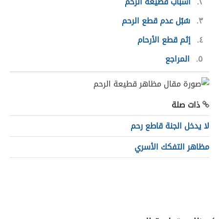
٢
أسباب قطيعة الرحم
٣
سُبُل عدم قطع الرحم
٤
إثم قطع الأرحام
٥
المراجع
ذات صلة
لا يدخل الجنة قاطع رحم
مظاهر التفكك الأسري