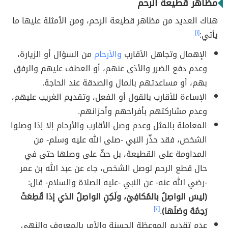
مظاهر قطيعة الرحم
هناك العديد من مظاهر قطيعة الرحم، ومن الأمثلة عليها ما
يأتي:
[١]
الإهمال وتجاهل الأقارب
والأرحام
من السؤال أو الزيارة،
وعدم دفع الضرر والأذى عنهم، أو العطف عليهم والرفق
بهم، أو مساعدتهم بالمال والصدقة عند الحاجة.
الإساءة للأقارب بالقول أو الفعل، وتقديم الغريب عليهم،
وعدم مشاركتهم بأفراحهم وأحزانهم.
المعاملة بالمثل وعدم وصل الأقارب والأرحام إلا إذا وصلوا
الشخص، فقد حذّر النبي -صلى الله عليه وسلم- من
المداومة على القطيعة، بل حثّ على وصلها حتى في
حال قطع الرحم لوصل الشخص، جاء عن عبد الله بن عمر
-رضي الله عنه- عن النبي -عليه الصلاة والسلام- قال:
(ليسَ الواصِلُ بالمُكافِئِ، ولَكِنِ الواصِلُ الذي إذا قُطِعَتْ
رَحِمُهُ وصَلَها)
.
[٢]
عدم تقديم الموعظة الحسنة والأمر بالمعروف والنهي