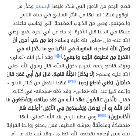
قطع الرحم من الأمور التي شدّد عليها
الإسلام
وحذّر من
الوقوع فيها؛ لِما لها من الأثر السلبيّ في حياة الناس
والمجتمع، وهي من الذنوب العظيمة التي يُحاسب فاعلها
عليها في الدنيا قبل الآخرة، إذ جاء عن أبي بكرة نفيع -رضي
الله عنه- قال -صلى الله عليه وسلم-:
(ما مِن ذنبٍ أحرى أنْ
يُعجِّلَ اللهُ لصاحبِه العقوبةَ في الدُّنيا مع ما يدَّخِرُ له في
الآخرةِ مِن قطيعةِ الرَّحِمِ والبَغيِ)
،
[١٠]
[١١]
وقد أنذر الله -تعالى-
وتوعّد قاطع رحمه بتحريم دخول الجنّة، قال رسول الله -صلى
الله عليه وسلم-:
(لَا يَدْخُلُ الجَنَّةَ قَاطِعٌ. قالَ ابنُ أَبِي عُمَرَ: قالَ
سُفْيَانُ: يَعْنِي قَاطِعَ رَحِمٍ)
،
[١٢]
[١٣]
فهذا الفعل من كبائر الذنوب،
وإثمه كبيرٌ عند الله -تعالى-، وقد ذمّه -سبحانه- في كتابه،
فقال:
(الَّذِينَ يَنقُضُونَ عَهْدَ اللَّـهِ مِن بَعْدِ مِيثَاقِهِ وَيَقْطَعُونَ مَا
أَمَرَ اللَّـهُ بِهِ أَن يُوصَلَ وَيُفْسِدُونَ فِي الْأَرْضِ ۚ أُولَـٰئِكَ هُمُ
الْخَاسِرُونَ)
،
[١٤]
[١٥]
ومن عِظم الرحم عند الله -تعالى- أنها
متمسّكةٌ ومتعلّقةٌ بعرشه العظيم، فمن يقطع روابط القرابة
بينه وبين أرحامه يقطعه الله -تعالى-، وقد ثبت ذلك عن أم