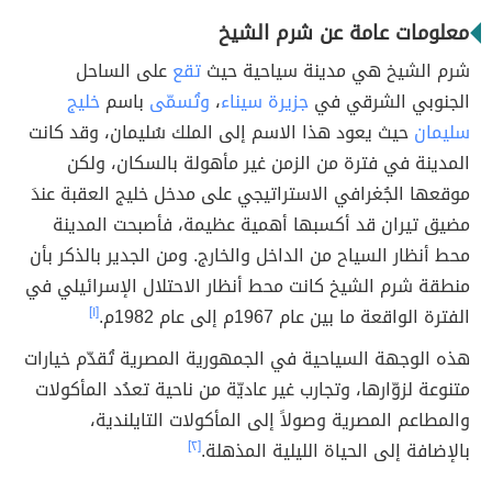
معلومات عامة عن شرم الشيخ
شرم الشيخ هي مدينة سياحية حيث
تقع
على الساحل
الجنوبي الشرقي في
جزيرة سيناء
،
وتُسمّى
باسم
خليج
سليمان
حيث يعود هذا الاسم إلى الملك سُليمان، وقد كانت
المدينة في فترة من الزمن غير مأهولة بالسكان، ولكن
موقعها الجُغرافي الاستراتيجي على مدخل خليج العقبة عندَ
مضيق تيران قد أكسبها أهمية عظيمة، فأصبحت المدينة
محط أنظار السياح من الداخل والخارج. ومن الجدير بالذكر بأن
منطقة شرم الشيخ كانت محط أنظار الاحتلال الإسرائيلي في
الفترة الواقعة ما بين عام 1967م إلى عام 1982م.
[١]
هذه الوجهة السياحية في الجمهورية المصرية تُقدّم خيارات
متنوعة لزوّارها، وتجارب غير عاديّة من ناحية تعدُد المأكولات
والمطاعم المصرية وصولاً إلى المأكولات التايلندية،
بالإضافة إلى الحياة الليلية المذهلة.
[٢]