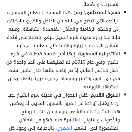
الاسترخاء والمُتعة.
مسجد المصطفى:
يتميّز هذا المسجد بالمعالم المعمارية
الرائعة التي تتضح في بنائه من الداخل والخارج، بالإضافة
إلى وجهته الرخامية والمآذن المُتعددة الشاهقة، وعليه
فإنه عند زيارة مدينة شرم الشيخ ينبغي وضعه على لائحة
الأماكن الجديرة بالزيارة والاستمتاع بمعالمه الجذابة.
الكاتدرائية السماوية:
إنها أكبر كنيسة قِبطية في شرم
الشيخ، وفي عام 2010م تم تصنيفها على أنها واحدة من
أجمل كنائس العالم. إذ تم إنهاء بنائها خلال عامين فقط
في حي النور، وتتميّز برسومات جدارية دينية رائعة لبعض
المشاهد التَوراتية.
السوق القديم:
خلال التجوال في مدينة شرم الشيخ يجب
أن لا يَغفل زُوراها عن المرور بالسوق القديم، إذ يعكس
هذا المكان ثقافة الشعب وروحه من خلال الروائح
والأصوات والألوان المنتشرة فيه، فهو من الأماكن
المشهورة لدى الشعب
المصري
، بالإضافة إلى وجود كل