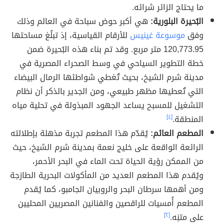
ما يحتاج الزائر شرائه.
البُحيرة البلورية:
هي أكبر حوض سباحة في العالم وذلك
وفق
موسوعة غينيس
للأرقام القياسية، إذ تبلُغ مساحتها
120,773.95 متر مربع. وقد تم بناء هذه البُحيرة ضمن
خطة التطوير السياحي في وسط الصحراء المصرية في
مدينة شرم الشيخ، بحيث تُغطي شواطئها الرمال البيضاء
التي تُعطيها مظهر طبيعي، ومن الجدير بالذكر أن نظام
التشغيل للمسبح يساعد الجهود المبذولة في تحلية مياه
المنطقة.
[٤]
المطعم العائم:
يُقدّم هذا المطعم تجربة مذهلة بإطلالته
الرائعة الواقعة على خليج نعمة بمدينة شرم الشيخ، حيث
من الممكن رؤية الحياة تحت الماء في البحر الأحمر،
ويُقدم هذا المطعم العديد من المأكولات البحرية الطازجة
ومن أهمها سرطان البحر والروبيان الجامبو، كما يُقدم
المطعم أُمسيات للراقصين والفنانين المصريين المحليين
على متنِه.
[٢]