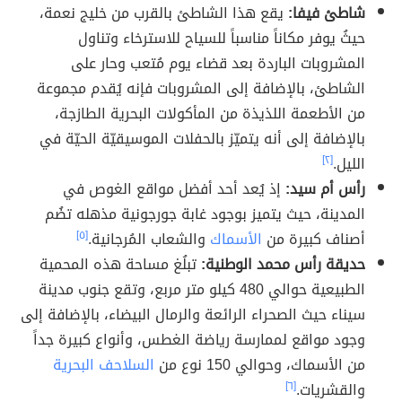
شاطئ فيفا:
يقع هذا الشاطئ بالقرب من خليج نعمة،
حيثُ يوفر مكاناً مناسباً للسياح للاسترخاء وتناول
المشروبات الباردة بعد قضاء يوم مُتعب وحار على
الشاطئ، بالإضافة إلى المشروبات فإنه يُقدم مجموعة
من الأطعمة اللذيذة من المأكولات البحرية الطازجة،
بالإضافة إلى أنه يتميّز بالحفلات الموسيقيّة الحيّة في
الليل.
[٢]
رأس أم سيد:
إذ يُعد أحد أفضل مواقع الغوص في
المدينة، حيث يتميز بوجود غابة جورجونية مذهله تضُم
أصناف كبيرة من
الأسماك
والشعاب المُرجانية.
[٥]
حديقة رأس محمد الوطنية:
تبلُغ مساحة هذه المحمية
الطبيعية حوالي 480 كيلو متر مربع، وتقع جنوب مدينة
سيناء حيث الصحراء الرائعة والرمال البيضاء، بالإضافة إلى
وجود مواقع لممارسة رياضة الغطس، وأنواع كبيرة جداً
من الأسماك، وحوالي 150 نوع من
السلاحف البحرية
والقشريات.
[٦]