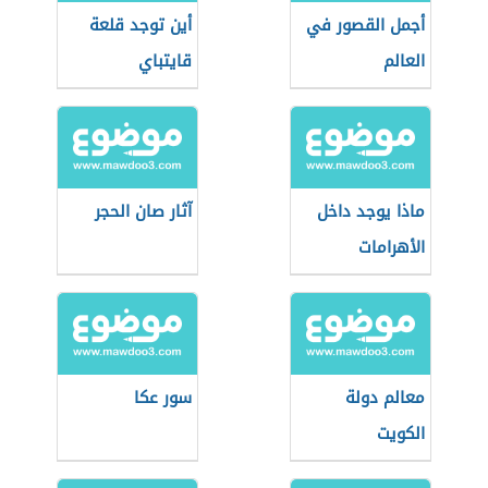
أجمل القصور في
أين توجد قلعة
العالم
قايتباي
ماذا يوجد داخل
آثار صان الحجر
الأهرامات
معالم دولة
سور عكا
الكويت