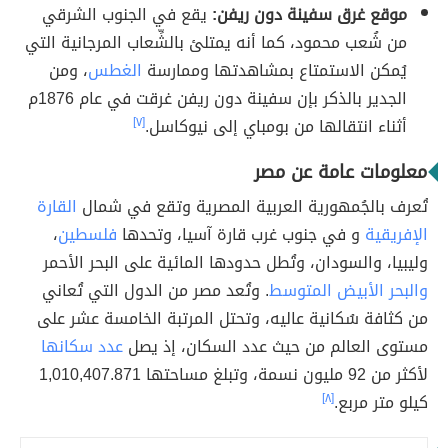
موقع غرق سفينة دون ريفن:
يقع في الجنوب الشرقي
من شُعب محمود، كما أنه يمتلئ بالشِّعاب المرجانية التي
يُمكن الاستمتاع بمشاهدتها وممارسة
الغطس
، ومن
الجدير بالذكر بإن سفينة دون ريفن غرقت في عام 1876م
أثناء انتقالها من بومباي إلى نيوكاسل.
[٧]
معلومات عامة عن مصر
تُعرف بالجُمهورية العربية المصرية وتقع في شمال
القارة
الإفريقية
و في جنوب غرب قارة آسيا، وتحدها
فلسطين
،
وليبيا، والسودان، وتُطل حدودها المائية على البحر الأحمر
والبحر الأبيض المتوسط
. وتُعد مصر من الدول التي تُعاني
من كثافة سُكانية عاليه، وتحتل المرتبة الخامسة عشر على
مستوى العالم من حيث عدد السكان، إذ يصل
عدد سكانها
لأكثر من 92 مليون نسمة، وتبلغ مساحتها 1,010,407.871
كيلو متر مربع.
[٨]